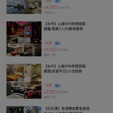
32折
4280
$13178
$
已售出 1
【台中】心媞SPA休閒旅館-
旗艦/尊爵2人3H歡唱專案
86折
1280
$1480
$
最新上架
【台中】心媞SPA休閒旅館-
異國/浪漫平日2人住宿券
39折
2300
$5960
$
最新上架
【日月潭】泰湖樓金鬱金香酒