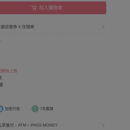
加入購物車
星飯店餐券 X 住宿券
券
 回饋無上限
選
價
加密付款
7天鑑賞
享後付・ATM・iPASS MONEY