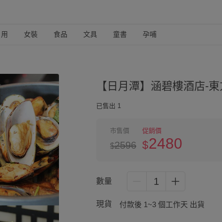
日用
女裝
食品
文具
童書
孕哺
【日月潭】涵碧樓酒店-東
已售出 1
市售價
促銷價
2480
$
2596
$
1
數量
現貨
付款後 1~3 個工作天 出貨