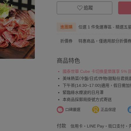
追蹤
進團購
任選 1 件免運專區 - 精選五
折價券
特惠商品，僅適用部分折價
商品特色
國泰世華 Cube 卡切換童樂匯享 5%
美味熱菜/冷盤/日式/炸物/甜點任君挑
下午茶(14:30~17:00)適用，假日需加
緊臨綠水煙波的日月潭
本商品採郵局掛號方式寄送
口碑嚴選
正品保證
付款
信用卡・LINE Pay・街口支付・先