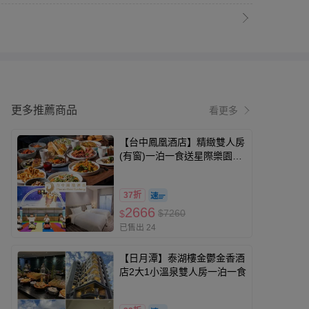
更多推薦商品
看更多
【台中鳳凰酒店】精緻雙人房
(有窗)一泊一食送星際樂園兩
張
37折
2666
$7260
$
已售出 24
【日月潭】泰湖樓金鬱金香酒
店2大1小溫泉雙人房一泊一食