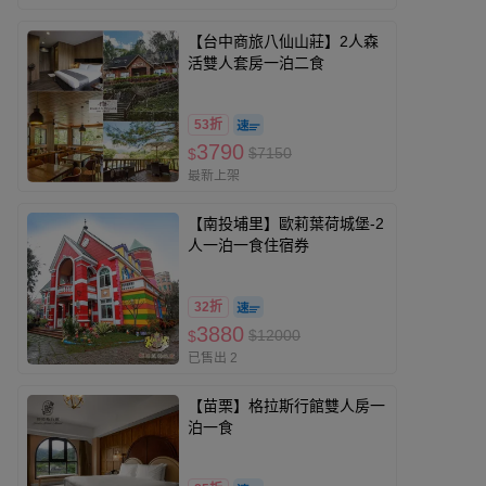
【台中商旅八仙山莊】2人森
活雙人套房一泊二食
53折
3790
$7150
$
最新上架
【南投埔里】歐莉葉荷城堡-2
人一泊一食住宿券
32折
3880
$12000
$
已售出 2
【苗栗】格拉斯行館雙人房一
泊一食