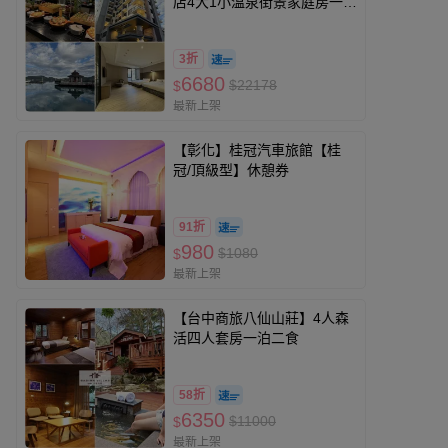
店4大1小溫泉街景家庭房一泊
一食
3折
6680
$22178
$
最新上架
【彰化】桂冠汽車旅館【桂
冠/頂級型】休憩券
91折
980
$1080
$
最新上架
【台中商旅八仙山莊】4人森
活四人套房一泊二食
58折
6350
$11000
$
最新上架