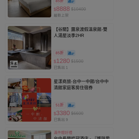
85折
8888
$10400
$
最新上架
【谷關】露泉渡假溫泉館-雙
人湯屋淡季2HR
85折
1280
$1500
$
已售出 1
星漾商旅-台中一中館/台中中
清館家庭客房住宿券
51折
3380
$6600
$
已售出 9
滿件贈好禮
台中長榮桂冠酒店 - 『媽咪愛