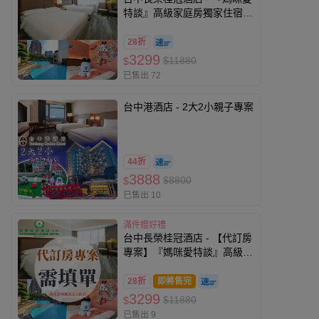
特談』高級家庭房獨家住宿券
(2026)-使用期限至2027/4/8
28折
3299
$11880
$
已售出 72
台中港酒店 - 2大2小親子專案
44折
3888
$8800
$
已售出 10
滿件贈好禮
台中長榮桂冠酒店 - 【代訂房
專案】『媽咪愛特談』高級家
庭房獨家住宿券(可入住日至
2026/9/30)
28折
即將售完
3299
$11880
$
已售出 9