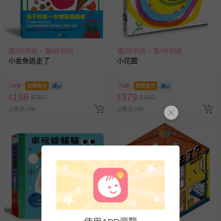
並非試用期，您所退回的商品必須是未經使用的全新狀態，
包含完整包裝、配件、說明文件及贈品等。
如需退換貨，請於收到商品7天（含例假日內提出），如為
瑕疵退換貨所產生的運費，將由媽咪愛負責處理，若非瑕疵
滿2件95折，滿4件89折
滿2件95折，滿4件89折
退貨，您可至『查詢訂單』>『已出貨』中查詢該筆訂單，
小金魚逃走了
小花園
並點選『我要退貨』即可進行申請。若有相關退貨問題，請
至媽咪愛
LINE@客服ID: @mamilove
我們將依序為您處理
79折
即將售完
79折
即將售完
與服務，謝謝。
198
379
$
$
250
$
$
480
已售出 286
已售出 595
針對滿件折/滿額贈…等活動，如因部份退貨，而該訂單保
留商品未達活動門檻，將以原價計算，活動贈品亦需一併退
回。
部分商品依據消費者保護法的規定，不適用七天鑑賞期/猶
豫期範圍：
易於腐敗、保存期限較短或解約時即將逾期（例如生鮮
商品、食品等）。
客製化商品（例如客製生日書、姓名貼等）。