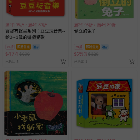
滿2件95折，滿4件89折
滿2件95折，滿4件89折
寶寶有聲書系列：豆豆玩音樂--
倒立的兔子
給0∼3歲的遊戲兒歌
79折
即將售完
79折
即將售完
474
253
$
$
600
$
$
320
已售出 3
已售出 1