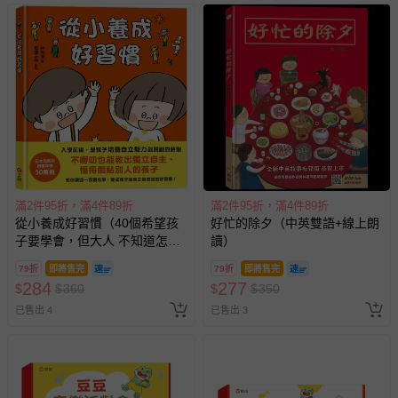
滿2件95折，滿4件89折
滿2件95折，滿4件89折
從小養成好習慣（40個希望孩
好忙的除夕（中英雙語+線上朗
子要學會，但大人 不知道怎麼
讀）
教的生活習慣）
79折
即將售完
79折
即將售完
284
277
$
$
360
$
$
350
已售出 4
已售出 3