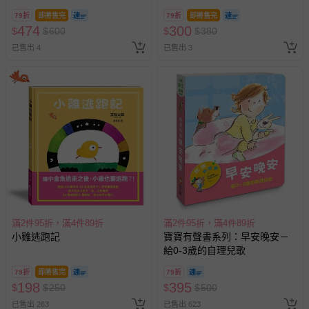
冊）
79折
即將售完
79折
即將售完
474
300
$
$
600
$
$
380
其他常見問題：
已售出 4
已售出 3
運送服務：目前提供的運送僅限台灣本島。如您位於離島地
區，可能會無法配送，或須依據商品需加收離島運費。廠商
亦保留出貨與否的權利。離島、偏遠地區、樓層親送等加價
費用，可能會另需加收。
商品實際的配達日期，可於訂單個人資料內的查詢訂單內，
已出貨通知之訊息為主。
如您收到商品，請依正常流程檢查是否完好，若商品遇瑕疵
情形，您可申請更換新品或退貨，請見：
退貨的辦理流程
。
若您對於會員帳號、商品訂購與資訊、購物流程、付款方
式、折價券與購物金的使用、退貨及商品運送方式等有疑
滿2件95折，滿4件89折
滿2件95折，滿4件89折
問，你可詳見：
媽咪愛客服中心
。
小雞逃跑記
寶寶有聲書系列：早安晚安－
預購商品：預購為海外同步代購，遇缺貨即會通知媽咪並協
給0-3歲的自理兒歌
助取消退款事宜。
79折
即將售完
79折
商品如因「價格、組合」等錯誤原因，導致無法安排出貨，
198
395
$
$
250
$
$
500
會主動以簡訊及mail通知訂單取消事宜，並將提供適當補
已售出 263
已售出 623