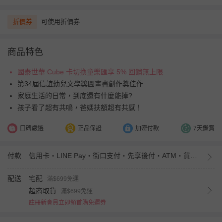
折價券
可使用折價券
商品特色
國泰世華 Cube 卡切換童樂匯享 5% 回饋無上限
第34屆信誼幼兒文學獎圖畫書創作獎佳作
家庭生活的日常，到底還有什麼能掉?
孩子看了超有共鳴，爸媽扶額超有共感！
口碑嚴選
正品保證
加密付款
7天鑑賞
付款
信用卡・LINE Pay・街口支付・先享後付・ATM・貨到付款・iPASS MONEY
配送
宅配
滿$699免運
超商取貨
滿$699免運
註冊新會員立即領首購免運券