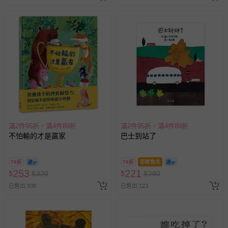
償。
滿2件95折，滿4件89折
滿2件95折，滿4件89折
不怕輸的才是贏家
巴士到站了
79折
79折
即將售完
253
221
$
$
320
$
$
280
已售出 938
已售出 123