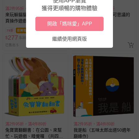
使用APP瀏覽
報紙、期刊或雜誌（惟書籍如經拆封、使用，則酌收整
獲得更順暢的購物體驗
滿2件95折，滿4件89折
滿2件95折，滿4件89折
新費用）。
來玩躲貓貓：聖誕老公公（硬
倉鼠到哪去了？【不可思議的
經消費者拆封之影音商品或電腦軟體（例如 DVD、CD
頁操作遊戲書）
六角形圖畫書】
開啟「媽咪愛」APP
等）。
79折
即將售完
79折
即將售完
非以有形媒介提供之數位內容或一經提供即為完成之線
277
277
$
$
350
$
$
350
繼續使用網頁版
上服務，經消費者事先同意始提供（例如線上課程、遊
已售出 5
已售出 27
戲或活動點數等）。
已拆封之以下類型商品：
-個人衛生用品（例如尿布、貼身衣物、泳裝、襪子、地
墊、寢具類等）。
-新生兒親膚衣物（嬰幼兒包巾與背巾、包屁衣、學習
褲、紗布衣等）。
-接觸性孕哺產品（奶嘴、奶瓶、擠乳器、哺乳衣、托腹
帶束縛衣、餐搖椅等）。
-其他原廠盒裝商品封口處已貼上「不可拆封」，或具警
示字句等說明貼紙、封條者。
國際航空、客運、訂房等服務。
滿2件95折，滿4件89折
滿2件95折，滿4件89折
兔寶寶翻翻書：在公園、來幫
我是船（五味太郎出道50週年
忙、玩遊戲、睡覺囉 （共四
巔峰作）
相關的退換貨辦理流程，可詳見：
退換貨 & 退款問題