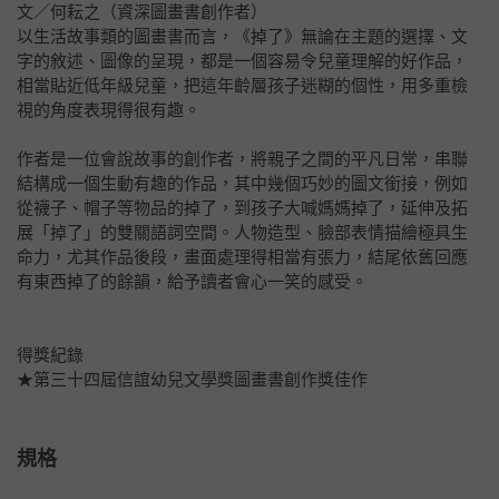
文／何耘之（資深圖畫書創作者）
以生活故事類的圖畫書而言，《掉了》無論在主題的選擇、文
字的敘述、圖像的呈現，都是一個容易令兒童理解的好作品，
相當貼近低年級兒童，把這年齡層孩子迷糊的個性，用多重檢
視的角度表現得很有趣。
作者是一位會說故事的創作者，將親子之間的平凡日常，串聯
結構成一個生動有趣的作品，其中幾個巧妙的圖文銜接，例如
從襪子、帽子等物品的掉了，到孩子大喊媽媽掉了，延伸及拓
展「掉了」的雙關語詞空間。人物造型、臉部表情描繪極具生
命力，尤其作品後段，畫面處理得相當有張力，結尾依舊回應
有東西掉了的餘韻，給予讀者會心一笑的感受。
得獎紀錄
★第三十四屆信誼幼兒文學獎圖畫書創作獎佳作
規格