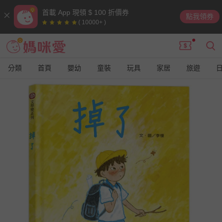
首載 App 現領 $ 100 折價券
點我領券
( 10000+ )
分類
首頁
嬰幼
童裝
玩具
家居
旅遊