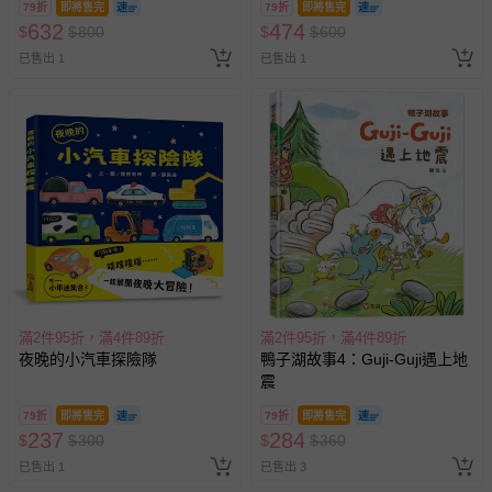
79折
即將售完
79折
即將售完
632
474
$
$
800
$
$
600
已售出 1
已售出 1
滿2件95折，滿4件89折
滿2件95折，滿4件89折
夜晚的小汽車探險隊
鴨子湖故事4：Guji-Guji遇上地
震
79折
即將售完
79折
即將售完
237
284
$
$
300
$
$
360
已售出 1
已售出 3