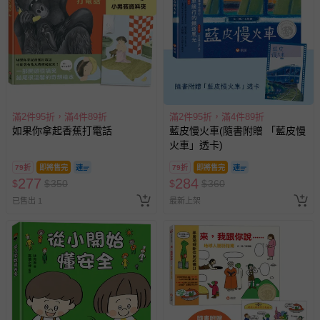
滿2件95折，滿4件89折
滿2件95折，滿4件89折
如果你拿起香蕉打電話
藍皮慢火車(隨書附贈 「藍皮慢
火車」透卡)
79折
即將售完
79折
即將售完
277
284
$
$
350
$
$
360
已售出 1
最新上架