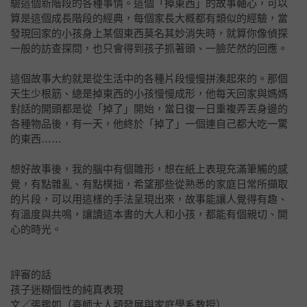
驗這個新階段的各種事情。這個「掉東西」的故事軸心，可以
算是這個成長階段的經典，每個家長大概都有類似的經驗，當
發現回家的小孩身上某個東西莫名其妙消失時，就算你像偵探
一般的訪查探問，也只會得到孩子抓著頭、一臉茫然的回應。
這個故事大約就是從生活中的各種片段慢慢拼湊起來的。那個
天生少根筋、總是掉東西的小孩慢慢成形，他每天回家與媽媽
對話的開頭都是從「掉了」開始，當日復一日重複弄丟身邊的
各種物品後，有一天，他終於「掉了」一個連自己都大吃一驚
的東西……
想好故事後，我的腦中有個雛形，想在紙上表現充滿筆觸的感
覺，有點雜亂、有點樸拙，希望那些從熟悉的家庭日常所擷取
的片段，可以用這樣的手法呈現出來，故事能讓人覺得有趣、
有溫度與共鳴，讓讀這本書的大人和小孩，都能有個親切、開
心的時光。
評審的話
孩子迷糊個性的純真表現
文／張鑑如（臺師大人類發展與家庭學系教授）