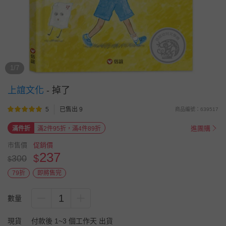
1/7
上誼文化
-
掉了
5
已售出 9
商品編號：639517
進團購
滿件折
滿2件95折，滿4件89折
市售價
促銷價
237
$
300
$
79折
即將售完
1
數量
現貨
付款後 1~3 個工作天 出貨