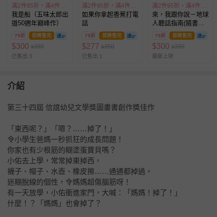
滿2件95折，滿4件89折
滿2件95折，滿4件89折
滿2件95折，滿4件89折
我是船（五味太郎出
如果你拿起香蕉打電
來，我跟你說－地球
道50週年巔峰作）
話
人聽話指南(隨書附
贈 地球人「好好說
79折
即將售完
79折
即將售完
79折
即將售完
話」貼紙)
$
300
$
277
$
300
380
350
380
$
$
$
已售出 3
已售出 1
最新上架
介紹
第三十四屆 信誼幼兒文學獎圖畫書創作獎佳作
「東西呢？」「嗯？……掉了！」
令小學生爸媽一秒抓狂的成長問題！
你家也有少根筋的糊塗蛋寶貝嗎？
小佑去上學，常常掉東掉西，
襪子、帽子、水壺、橡皮擦……通通都掉過，
迷糊脫線的個性，令媽媽超傷腦筋呀！
有一天放學，小佑衝進家門，大喊：「媽媽！掉了！」
什麼！？「媽媽」也會掉了？