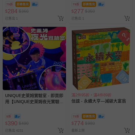
79折
即將售完
79折
即將售完
284
277
$
$
360
$
$
350
已售出 1
已售出 1
滿2件95折，滿4件89折
UNIQUE史萊姆實驗室 - 即買即
信誼 - 永續大亨—減碳大富翁
用【UNIQUE史萊姆夜光實驗室
@ 台北科教館 】2026/6/11-
8/30 (電子票券，於展期現場憑
8折
79折
即將售完
訂單編號兌換，逾期作廢) (大
390
774
$
$
490
$
$
980
人小孩均一價(3歲以上需購票))
已售出 4231
最新上架