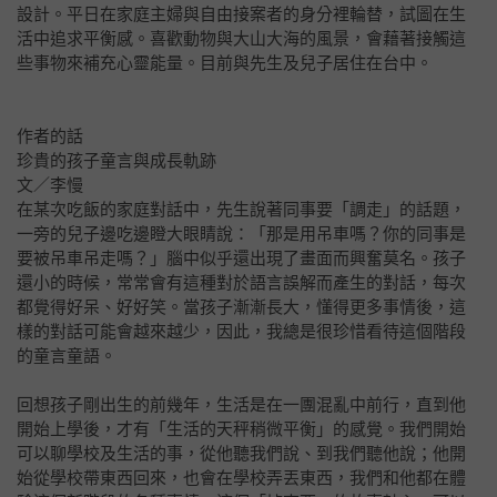
設計。平日在家庭主婦與自由接案者的身分裡輪替，試圖在生
活中追求平衡感。喜歡動物與大山大海的風景，會藉著接觸這
些事物來補充心靈能量。目前與先生及兒子居住在台中。
作者的話
珍貴的孩子童言與成長軌跡
文／李慢
在某次吃飯的家庭對話中，先生說著同事要「調走」的話題，
一旁的兒子邊吃邊瞪大眼睛說：「那是用吊車嗎？你的同事是
要被吊車吊走嗎？」腦中似乎還出現了畫面而興奮莫名。孩子
還小的時候，常常會有這種對於語言誤解而產生的對話，每次
都覺得好呆、好好笑。當孩子漸漸長大，懂得更多事情後，這
樣的對話可能會越來越少，因此，我總是很珍惜看待這個階段
的童言童語。
回想孩子剛出生的前幾年，生活是在一團混亂中前行，直到他
開始上學後，才有「生活的天秤稍微平衡」的感覺。我們開始
可以聊學校及生活的事，從他聽我們說、到我們聽他說；他開
始從學校帶東西回來，也會在學校弄丟東西，我們和他都在體