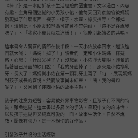
《掉了》是一本貼近孩子生活經驗的圖畫書，文字淺白、內容
有趣。主角是個迷糊的小男孩小佑，他每天回到家總會被媽媽
發現掉了什麼東西，襪子、帽子、水壺、橡皮擦等，全都掉
過。讀到此，小朋友和爸媽可能會不禁莞爾，「這不是在說我
嗎？」、「我家小寶貝就是這樣！」，很能引起讀者的共鳴。
這本書令人驚喜的情節在後半段。一天小佑放學回家，還沒進
門就大喊：「媽媽！掉了！」讀者們一定和小佑媽媽一樣疑
惑，心想：「什麼又掉了？」沒想到，小佑睜大雙眼，興奮的
指著自己牙齒的缺口說：「我的牙齒掉了！」原來是小佑換乳
牙，長大了！媽媽幫小佑在第一顆乳牙上寫了「1」，展現媽媽
對孩子成長的喜悅。然而故事尚未結束，「咦，我的書包
呢？」，又回到了迷糊小佑的故事主軸。
孩子的注意力短暫，容易被外界事物影響，且孩子有不同的特
質，難免迷糊。這本書以多層次的手法，呈現中文的趣味性，
以及孩子迷糊但又純真可愛的一面。故事生活化，自然不說
教，圖像有張力，是一本親切的好作品。
引發孩子共鳴的生活經驗