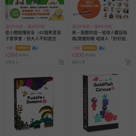
滿2件95折，滿4件89折
滿2件95折，滿4件89折
從小開始懂安全（42個希望孩
來，我跟你說－地球人聽話指
子要學會，但大人不知道怎麼
南(隨書附贈 地球人「好好說
教的安全守則）
話」貼紙)
79折
即將售完
79折
即將售完
284
300
$
$
360
$
$
380
已售出 4
最新上架