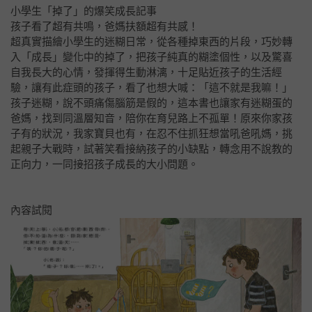
小學生「掉了」的爆笑成長記事
孩子看了超有共鳴，爸媽扶額超有共感！
超真實描繪小學生的迷糊日常，從各種掉東西的片段，巧妙轉
入「成長」變化中的掉了，把孩子純真的糊塗個性，以及驚喜
自我長大的心情，發揮得生動淋漓，十足貼近孩子的生活經
驗，讓有此症頭的孩子，看了也想大喊：「這不就是我嘛！」
孩子迷糊，說不頭痛傷腦筋是假的，這本書也讓家有迷糊蛋的
爸媽，找到同溫層知音，陪你在育兒路上不孤單！原來你家孩
子有的狀況，我家寶貝也有，在忍不住抓狂想當吼爸吼媽，挑
起親子大戰時，試著笑看接納孩子的小缺點，轉念用不說教的
正向力，一同接招孩子成長的大小問題。
內容試閱