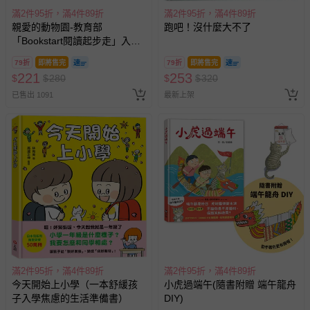
滿2件95折，滿4件89折
滿2件95折，滿4件89折
親愛的動物園-教育部
跑吧！沒什麼大不了
「Bookstart閱讀起步走」入選
書單
79折
即將售完
79折
即將售完
221
253
$
$
280
$
$
320
已售出 1091
最新上架
滿2件95折，滿4件89折
滿2件95折，滿4件89折
今天開始上小學（一本舒緩孩
小虎過端午(隨書附贈 端午龍舟
子入學焦慮的生活準備書）
DIY)