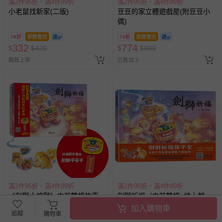
滿2件95折，滿4件89折
滿2件95折，滿4件89折
小老鼠找新家(二版)
豆豆的家立體遊戲屋(附豆豆小
偶)
79折
即將售完
79折
即將售完
332
774
$
$
420
$
$
980
最新上架
已售出 3
滿2件95折，滿4件89折
滿2件95折，滿4件89折
《劍獅小神獸》中英雙語故事
劍獅祈福（中英雙語+線上朗
套書(中英雙語+線上朗讀)
讀）
加入購物車
追蹤
購物車
79折
即將售完
79折
即將售完