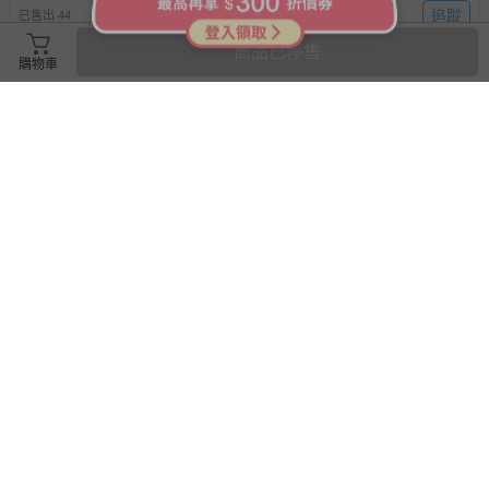
追蹤
追蹤
已售出 44
已售出 137
商品已停售
購物車
搶購一空
搶購一空
滿1件9折
小牛津 - 小牛津幼幼情境美語
小牛津點讀筆-乖乖虎
圖典-哞哞牛點讀筆*1+情境圖典
美語*1+幼幼美語圖典*1+遊戲
點讀書*4+錄音貼紙*4+加贈
52折
『小小萬能積木』
1580
702
$
$
3060
$
$
1200
追蹤
追蹤
已售出 127
已售出 1811