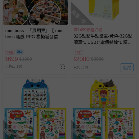
搶購一空
滿1499元贈好禮
mini boss - 『展期票』【 mini
32G點點牛點讀筆-黃色-32G點
boss 職感 RPG 模擬城@信義
讀筆*1 USB充電傳輸線*1 精緻
A11 】2026/7/10-8/30 (電子票
磁扣收納盒x1
券，於展期現場憑訂單編號兌
58折
58折
換，依現場梯次安排入場，逾
699
2080
$
$
1200
$
$
3580
期作廢) (兒童票(2歲以上)贈一
已售出 130
名陪伴成人)
追蹤
已售出 95
搶購一空
搶購一空