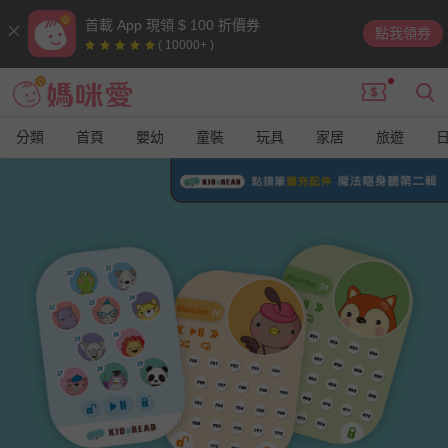
首載 App 現領 $ 100 折價券
點我領券
( 10000+ )
分類
首頁
嬰幼
童裝
玩具
家居
旅遊