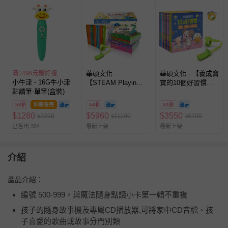
滿1499元贈好禮
華碩文化 -
華碩文化 - 【養成寶
小牛津 - 16G牛小津
【STEAM Playing
寶的10個好習慣】
點讀筆-單筆(盒裝)
Picture Book】套書
套書(全套10冊) (隨
(全套20冊) ＋魔手點
書附贈寶寶好習慣貼
58折
即將售完
54折
53折
讀筆
紙)＋魔手點讀筆
$
1280
$
5960
$
3550
2200
11100
6700
$
$
$
已售出 304
最新上架
最新上架
介紹
產品介紹：
編號 500-999，與魔法隨身點讀小卡第一輯不重複
孩子的隨身故事機及專屬CD播放器,可將家中CD音檔、孩
子喜愛的歌曲或故事分門別類