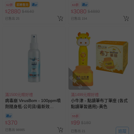
隨機出貨)
62折
即將售完
63折
2880
3080
$
$
4640
$
$
4880
已售出 25
已售出 154
搶購一空
滿1500元贈好禮
滿1499元贈好禮
病毒崩 VirusBom - 100ppm噴
小牛津 - 點讀筆布丁筆座 (各式
劑隨身瓶-公司貨/最新效
點讀筆皆適用)-黃色
期-100ml
55折
370
99
$
$
$
180
已售出 98985
追蹤
已售出 21