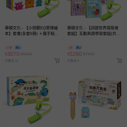
華碩文化 - 【小怪獸EQ管理繪
華碩文化 - 【詞語世界探險者
本】套書(全套6冊) ＋魔手點讀
套組】互動英語學習套組(共5
筆
冊)＋魔手點讀筆
57折
7折
3070
5280
$
$
5420
$
$
7500
已售出 12
已售出 5