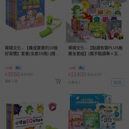
搶購一空
華碩文化 - 【養成寶寶的10個
華碩文化 - 【點讀有聲PLUS推
好習慣】套書(全套10冊) (隨書
薦全套組】(魔手點讀筆＋互動
附贈寶寶好習慣貼紙)＋魔手點
英語學習套組(共5冊)＋STEAM
讀筆
寶寶情緒留聲機＋【STEAM教
53折
54折
養遊戲繪本】(全套20冊) ＋
3550
11400
$
$
6700
$
$
21220
【養成寶寶的10個好習慣】套
最新上架
書(全套10冊) (隨書附贈寶寶好
追蹤
已售出 1
習慣貼紙)＋【小怪獸EQ管理繪
本】套書(全套6冊) (隨書附贈
EQ小怪獸貼紙) ＋幼要玩繪本
小