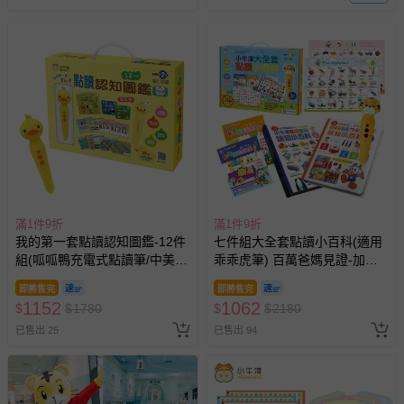
滿1件9折
滿1件9折
我的第一套點讀認知圖鑑-12件
七件組大全套點讀小百科(適用
組(呱呱鴨充電式點讀筆/中美雙
乖乖虎筆) 百萬爸媽見證-加贈
語/幼兒啟蒙認知)
攜帶式點讀卡包
即將售完
即將售完
1152
1062
$
$
1780
$
$
2180
已售出 25
已售出 94