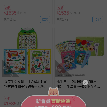
觸控點讀有聲書(ABC＋學前認
控點讀有聲書(ABC＋學前認知)
知)
78折
78折
1535
1535
$
$
1970
$
$
1970
追蹤
追蹤
已售出 41
已售出 46
搶購一空
搶購一空
双美生活文創 - 【合購組】動
小牛津 - 【媽咪愛獨家優惠
物有聲掛圖＋我的第一本觸控
組】小牛津圖解ABC小百科點
點讀有聲書(ABC＋學前認知)
讀寶盒-加贈點讀小卡×4+送
SKB12色粉蠟筆
78折
53折
1535
1050
$
$
1970
$
$
1980