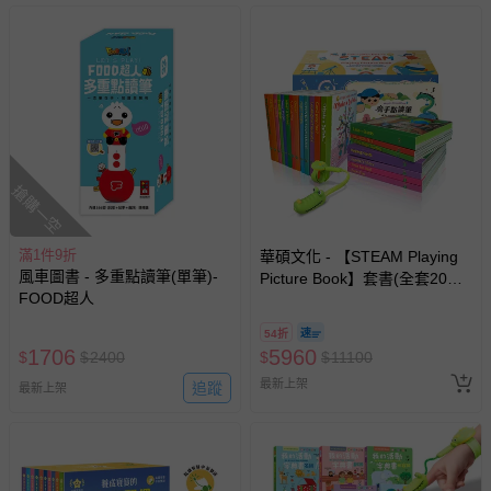
其他常見問題：
運送服務：目前提供的運送僅限台灣本島。如您位於離島地
區，可能會無法配送，或須依據商品需加收離島運費。廠商
亦保留出貨與否的權利。離島、偏遠地區、樓層親送等加價
費用，可能會另需加收。
商品實際的配達日期，可於訂單個人資料內的查詢訂單內，
已出貨通知之訊息為主。
搶購一空
如您收到商品，請依正常流程檢查是否完好，若商品遇瑕疵
情形，您可申請更換新品或退貨，請見：
退貨的辦理流程
。
滿1件9折
華碩文化 - 【STEAM Playing
風車圖書 - 多重點讀筆(單筆)-
Picture Book】套書(全套20冊)
若您對於會員帳號、商品訂購與資訊、購物流程、付款方
FOOD超人
＋魔手點讀筆
式、折價券與購物金的使用、退貨及商品運送方式等有疑
問，你可詳見：
媽咪愛客服中心
。
54折
1706
5960
$
$
2400
$
$
11100
預購商品：預購為海外同步代購，遇缺貨即會通知媽咪並協
助取消退款事宜。
最新上架
追蹤
最新上架
商品如因「價格、組合」等錯誤原因，導致無法安排出貨，
會主動以簡訊及mail通知訂單取消事宜，並將提供適當補
償。