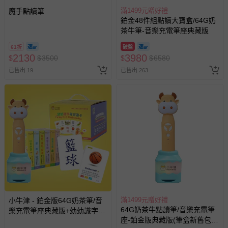
滿1499元贈好禮
魔手點讀筆
鉑金48件組點讀大寶盒/64G奶
茶牛筆-音樂充電筆座典藏版
61折
破盤
2130
3980
$
$
3500
$
$
6580
已售出 19
已售出 263
滿1499元贈好禮
小牛津 - 鉑金版64G奶茶筆/音
64G奶茶牛點讀筆/音樂充電筆
樂充電筆座典藏版+幼幼識字學
座-鉑金版典藏版(筆盒新舊包裝
習圖卡