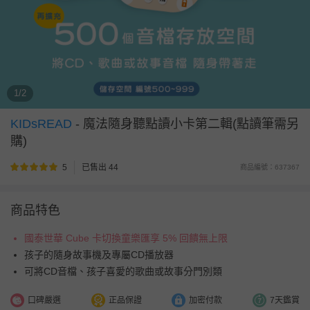
1/2
KIDsREAD
-
魔法隨身聽點讀小卡第二輯(點讀筆需另
購)
5
已售出 44
商品編號：637367
商品特色
國泰世華 Cube 卡切換童樂匯享 5% 回饋無上限
孩子的隨身故事機及專屬CD播放器
可將CD音檔、孩子喜愛的歌曲或故事分門別類
口碑嚴選
正品保證
加密付款
7天鑑賞