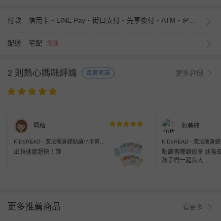
付款
信用卡・LINE Pay・街口支付・先享後付・ATM・iPASS MONEY
配送
宅配
免運
2 則熱心媽咪評論
更多評價
真實承諾
珮秈
顏美純
KIDsREAD - 魔法隨身聽點讀小卡第二
KIDsREAD - 魔法隨
輯(點讀筆需另購)
輯(點讀筆需另購)
出貨速度超快！讚
點讀書種類很多 涵蓋
孩子們一起長大
更多推薦商品
看更多