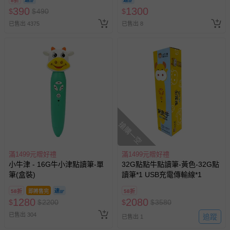
新費用）。
8折
訂單編號兌換，逾期作廢) (大
390
1300
$
$
490
$
人小孩均一價(3歲以上需購票))
經消費者拆封之影音商品或電腦軟體（例如 DVD、CD
已售出 4375
已售出 8
等）。
非以有形媒介提供之數位內容或一經提供即為完成之線
上服務，經消費者事先同意始提供（例如線上課程、遊
戲或活動點數等）。
已拆封之以下類型商品：
-個人衛生用品（例如尿布、貼身衣物、泳裝、襪子、地
墊、寢具類等）。
-新生兒親膚衣物（嬰幼兒包巾與背巾、包屁衣、學習
搶購一空
褲、紗布衣等）。
-接觸性孕哺產品（奶嘴、奶瓶、擠乳器、哺乳衣、托腹
帶束縛衣、餐搖椅等）。
滿1499元贈好禮
滿1499元贈好禮
-其他原廠盒裝商品封口處已貼上「不可拆封」，或具警
小牛津 - 16G牛小津點讀筆-單
32G點點牛點讀筆-黃色-32G點
示字句等說明貼紙、封條者。
筆(盒裝)
讀筆*1 USB充電傳輸線*1
國際航空、客運、訂房等服務。
58折
即將售完
58折
1280
2080
$
$
2200
$
$
3580
相關的退換貨辦理流程，可詳見：
退換貨 & 退款問題
已售出 304
追蹤
已售出 1