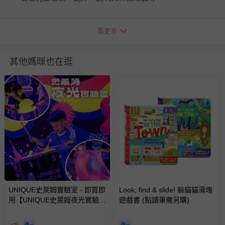
如需退換貨，請於收到商品7天（含例假日內提出），如為
看更多
瑕疵退換貨所產生的運費，將由媽咪愛負責處理，若非瑕疵
退貨，您可至『查詢訂單』>『已出貨』中查詢該筆訂單，
並點選『我要退貨』即可進行申請。若有相關退貨問題，請
其他媽咪也在逛
至媽咪愛
LINE@客服ID: @mamilove
我們將依序為您處理
與服務，謝謝。
針對滿件折/滿額贈…等活動，如因部份退貨，而該訂單保
留商品未達活動門檻，將以原價計算，活動贈品亦需一併退
回。
部分商品依據消費者保護法的規定，不適用七天鑑賞期/猶
豫期範圍：
易於腐敗、保存期限較短或解約時即將逾期（例如生鮮
商品、食品等）。
UNIQUE史萊姆實驗室 - 即買即
Look, find & slide! 躲貓貓滑塊
用【UNIQUE史萊姆夜光實驗室
客製化商品（例如客製生日書、姓名貼等）。
遊戲書 (點讀筆需另購)
@ 台北科教館 】2026/6/11-
報紙、期刊或雜誌（惟書籍如經拆封、使用，則酌收整
8/30 (電子票券，於展期現場憑