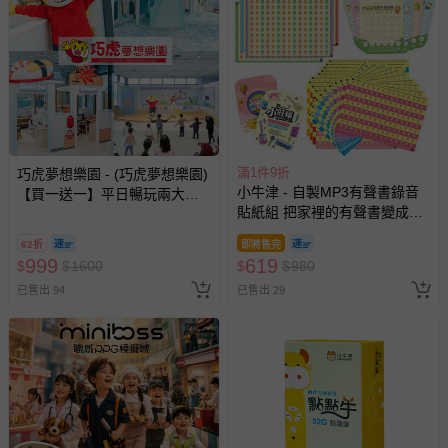
滿1件9折
巧虎夢想樂園 - (巧虎夢想樂園)
小牛津 - 自製MP3有聲書錄音
【買一送一】平日暢玩兩大一
貼紙組 把家裡的有聲書變成點
小套票 (正券為電子票券現場兌
讀書-3000張MP3放音貼紙.200
換，贈送券現場領取)-效期至
62折
即將售完
張錄音貼紙.8張音樂小卡
2026/10/16 正券逾期視同現金
999
619
$
$
1600
$
$
980
券使用
已售出 94
已售出 29