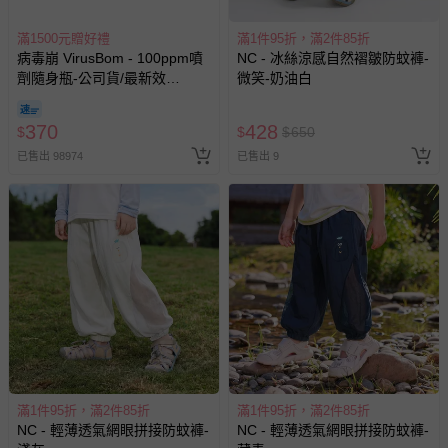
滿1500元贈好禮
滿1件95折，滿2件85折
病毒崩 VirusBom - 100ppm噴
NC - 冰絲涼感自然褶皺防蚊褲-
劑隨身瓶-公司貨/最新效
微笑-奶油白
期-100ml
370
428
$
$
$
650
已售出 98974
已售出 9
滿1件95折，滿2件85折
滿1件95折，滿2件85折
NC - 輕薄透氣網眼拼接防蚊褲-
NC - 輕薄透氣網眼拼接防蚊褲-