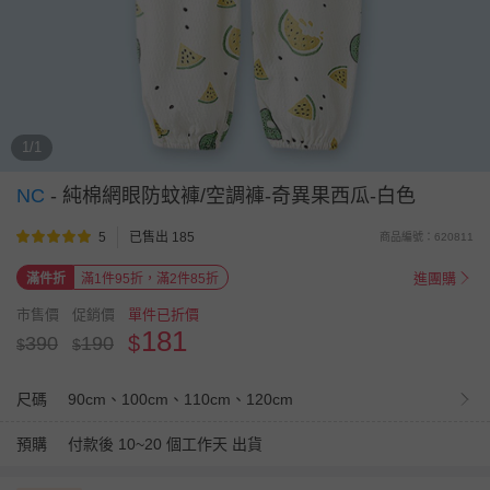
1/1
NC
-
純棉網眼防蚊褲/空調褲-奇異果西瓜-白色
5
已售出 185
商品編號：620811
進團購
滿件折
滿1件95折，滿2件85折
市售價
促銷價
單件已折價
181
$
390
190
$
$
尺碼
90cm、100cm、110cm、120cm
預購
付款後 10~20 個工作天 出貨