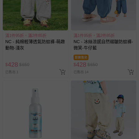
滿1件95折，滿2件85折
滿1件95折，滿2件85折
NC - 純棉輕薄透氣防蚊褲-萌趣
NC - 冰絲涼感自然褶皺防蚊褲-
動物-淺灰
微笑-牛仔藍
即將售完
428
428
$
$
650
$
$
650
已售出 1
已售出 14