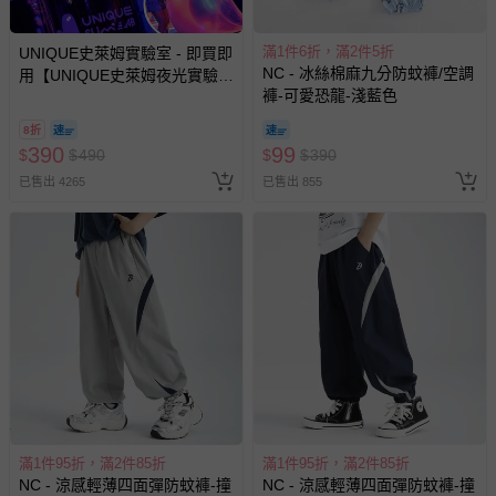
滿1件6折，滿2件5折
UNIQUE史萊姆實驗室 - 即買即
NC - 冰絲棉麻九分防蚊褲/空調
用【UNIQUE史萊姆夜光實驗室
褲-可愛恐龍-淺藍色
@ 台北科教館 】2026/6/11-
8/30 (電子票券，於展期現場憑
8折
訂單編號兌換，逾期作廢) (大
390
99
$
$
490
$
$
390
人小孩均一價(3歲以上需購票))
已售出 4265
已售出 855
滿1件95折，滿2件85折
滿1件95折，滿2件85折
NC - 涼感輕薄四面彈防蚊褲-撞
NC - 涼感輕薄四面彈防蚊褲-撞