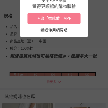
使用APP瀏覽
獲得更順暢的購物體驗
規格
開啟「媽咪愛」APP
品名：純棉網眼防蚊褲/空調褲
繼續使用網頁版
品牌：NC
商品產地（國）：中國
成分：100%棉
親膚棉質洗滌後可能略微縮水，建議拿大一號
看更多
其他媽咪也在逛