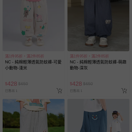
滿1件95折，滿2件85折
滿1件95折，滿2件85折
NC - 純棉輕薄透氣防蚊褲-可愛
NC - 純棉輕薄透氣防蚊褲-萌趣
小動物-淺米
動物-深灰
428
428
$
$
650
$
$
650
已售出 1
已售出 1