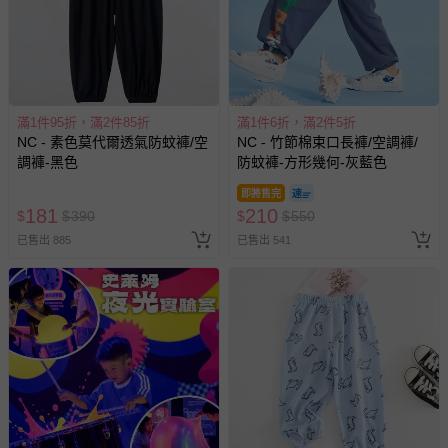
滿1件95折，滿2件85折
滿1件6折，滿2件5折
NC - 素色莫代爾透氣防蚊褲/空
NC - 竹節棉束口長褲/空調褲/
調褲-黑色
防蚊褲-方形幾何-灰藍色
即將售完
181
210
$
$
390
$
$
550
已售出 885
已售出 541