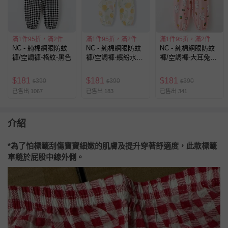
滿1件95折，滿2件85折
滿1件95折，滿2件85折
滿1件95折，滿2件85折
NC - 純棉網眼防蚊
NC - 純棉網眼防蚊
NC - 純棉網眼防蚊
褲/空調褲-格紋-黑色
褲/空調褲-繽紛水果-
褲/空調褲-大耳兔子-
淺黃色
粉色
$
181
$
181
$
181
390
390
390
$
$
$
已售出 1067
已售出 183
已售出 341
介紹
*為了怕標籤刮傷寶寶細嫩的肌膚及提升穿著舒適度，此款標籤
車縫於屁股中線外側。