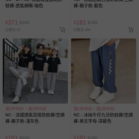
預購商品：預購為海外同步代購，遇缺貨即會通知媽咪並協
蚊褲-透氣網眼-咖色
褲-親子款-藍色
助取消退款事宜。
商品如因「價格、組合」等錯誤原因，導致無法安排出貨，
371
181
$
$
590
$
$
390
會主動以簡訊及mail通知訂單取消事宜，並將提供適當補
已售出 32
已售出 280
償。
滿1件95折，滿2件85折
滿1件95折，滿2件85折
NC - 涼感透氣百搭防蚊褲/空調
NC - 冰絲牛仔九分防蚊褲/空調
褲-親子款-淺灰色
褲-英文字母-深藍色
181
181
$
$
390
$
$
390