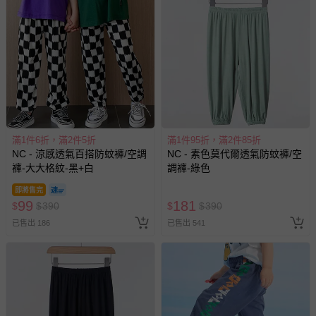
滿1件6折，滿2件5折
滿1件95折，滿2件85折
NC - 涼感透氣百搭防蚊褲/空調
NC - 素色莫代爾透氣防蚊褲/空
褲-大大格紋-黑+白
調褲-綠色
即將售完
99
181
$
$
390
$
$
390
已售出 186
已售出 541