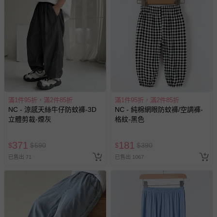
退換貨須知
您所購買的商品享有7天的鑑賞期／猶豫期權益，但此期間
並非試用期，您所退回的商品必須是未經使用的全新狀態，
包含完整包裝、配件、說明文件及贈品等。
如需退換貨，請於收到商品7天（含例假日內提出），如為
瑕疵退換貨所產生的運費，將由媽咪愛負責處理，若非瑕疵
滿1件95折，滿2件85折
滿1件95折，滿2件85折
退貨，您可至『查詢訂單』>『已出貨』中查詢該筆訂單，
NC - 涼感天絲牛仔防蚊褲-3D
NC - 純棉網眼防蚊褲/空調褲-
並點選『我要退貨』即可進行申請。若有相關退貨問題，請
立體剪裁-煙灰
格紋-黑色
至媽咪愛
LINE@客服ID: @mamilove
我們將依序為您處理
與服務，謝謝。
371
181
$
$
590
$
$
390
已售出 71
已售出 1067
針對滿件折/滿額贈…等活動，如因部份退貨，而該訂單保
留商品未達活動門檻，將以原價計算，活動贈品亦需一併退
回。
部分商品依據消費者保護法的規定，不適用七天鑑賞期/猶
豫期範圍：