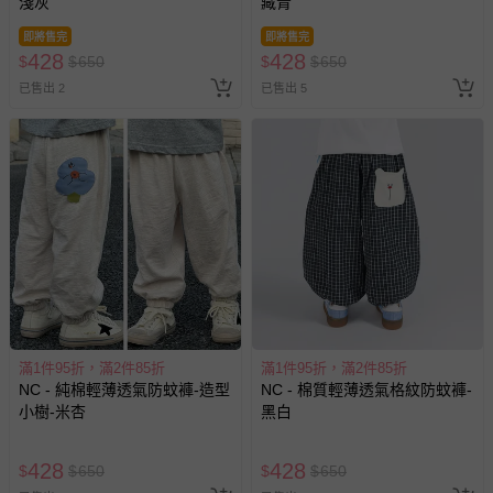
淺灰
藏青
即將售完
即將售完
428
428
$
$
650
$
$
650
已售出 2
已售出 5
滿1件95折，滿2件85折
滿1件95折，滿2件85折
NC - 純棉輕薄透氣防蚊褲-造型
NC - 棉質輕薄透氣格紋防蚊褲-
小樹-米杏
黑白
428
428
$
$
650
$
$
650