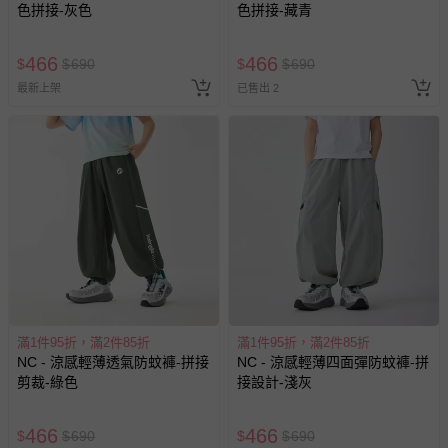
色拼接-灰色
色拼接-藏青
466
466
$
$
690
$
$
690
最新上架
已售出 2
滿1件95折，滿2件85折
滿1件95折，滿2件85折
NC - 涼感輕薄透氣防蚊褲-拼接
NC - 涼感輕薄四面彈防蚊褲-拼
剪裁-綠色
接設計-淺灰
466
466
$
$
690
$
$
690