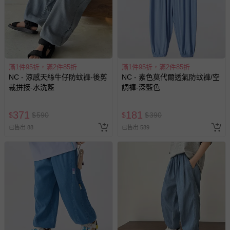
易於腐敗、保存期限較短或解約時即將逾期（例如生鮮
商品、食品等）。
客製化商品（例如客製生日書、姓名貼等）。
報紙、期刊或雜誌（惟書籍如經拆封、使用，則酌收整
新費用）。
滿1件95折，滿2件85折
滿1件95折，滿2件85折
NC - 涼感天絲牛仔防蚊褲-後剪
NC - 素色莫代爾透氣防蚊褲/空
經消費者拆封之影音商品或電腦軟體（例如 DVD、CD
裁拼接-水洗藍
調褲-深藍色
等）。
非以有形媒介提供之數位內容或一經提供即為完成之線
371
181
$
$
590
$
$
390
上服務，經消費者事先同意始提供（例如線上課程、遊
戲或活動點數等）。
已售出 88
已售出 589
已拆封之以下類型商品：
-個人衛生用品（例如尿布、貼身衣物、泳裝、襪子、地
墊、寢具類等）。
-新生兒親膚衣物（嬰幼兒包巾與背巾、包屁衣、學習
褲、紗布衣等）。
-接觸性孕哺產品（奶嘴、奶瓶、擠乳器、哺乳衣、托腹
帶束縛衣、餐搖椅等）。
-其他原廠盒裝商品封口處已貼上「不可拆封」，或具警