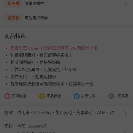
進團購
限量預購中
折價券
可使用折價券
商品特色
國泰世華 Cube 卡切換童樂匯享 5% 回饋無上限
純棉網眼面料，透氣輕薄好親膚！
趣味圖案設計，百搭好吸睛
活性印染無異味、無螢光劑、無甲醛
彈性束口，活動更無拘束
親膚棉質洗滌後可能略微縮水，建議拿大一號
口碑嚴選
正品保證
加密付款
7天鑑賞
付款
信用卡・LINE Pay・街口支付・先享後付・ATM・貨到付款・iPASS MONEY
配送
宅配
滿$699免運