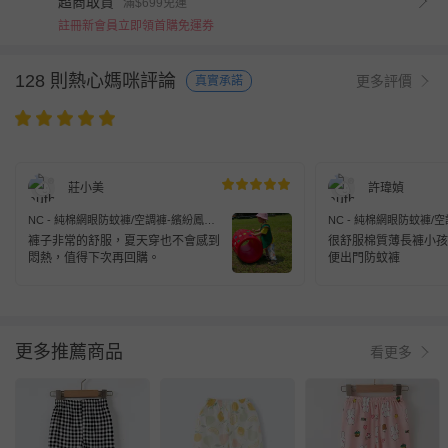
超商取貨
滿$699免運
註冊新會員立即領首購免運券
128 則熱心媽咪評論
更多評價
真實承諾
莊小美
許瑋媜
NC - 純棉網眼防蚊褲/空調褲-繽紛鳳梨-
NC - 純棉網眼防蚊褲/
白色
白色
褲子非常的舒服，夏天穿也不會感到
很舒服棉質薄長褲小孩
悶熱，值得下次再回購。
便出門防蚊褲
更多推薦商品
看更多