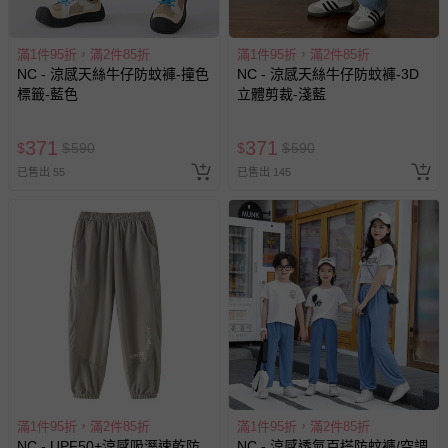
示字句等說明貼紙、封條者。
國際航空、客運、訂房等服務。
滿1件95折，滿2件85折
滿1件95折，滿2件85折
NC - 涼感天絲牛仔防蚊褲-撞色
NC - 涼感天絲牛仔防蚊褲-3D
相關的退換貨辦理流程，可詳見：
退換貨 & 退款問題
標籤-藍色
立體剪裁-淺藍
371
371
其他常見問題：
$
$
590
$
$
590
已售出 55
已售出 145
運送服務：目前提供的運送僅限台灣本島。如您位於離島地
區，可能會無法配送，或須依據商品需加收離島運費。廠商
亦保留出貨與否的權利。離島、偏遠地區、樓層親送等加價
費用，可能會另需加收。
商品實際的配達日期，可於訂單個人資料內的查詢訂單內，
已出貨通知之訊息為主。
如您收到商品，請依正常流程檢查是否完好，若商品遇瑕疵
情形，您可申請更換新品或退貨，請見：
退貨的辦理流程
。
若您對於會員帳號、商品訂購與資訊、購物流程、付款方
式、折價券與購物金的使用、退貨及商品運送方式等有疑
問，你可詳見：
媽咪愛客服中心
。
滿1件95折，滿2件85折
滿1件95折，滿2件85折
NC - UPF50+涼感吸溼速乾防
NC - 涼感透氣百搭防蚊褲/空調