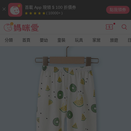
首載 App 現領 $ 100 折價券
點我領券
( 10000+ )
分類
首頁
嬰幼
童裝
玩具
家居
旅遊