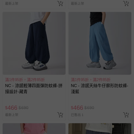
最新上架
最新上架
滿1件95折，滿2件85折
滿1件95折，滿2件85折
NC - 涼感輕薄四面彈防蚊褲-拼
NC - 涼感天絲牛仔廓形防蚊褲-
接設計-藏青
淺藍
466
466
$
$
690
$
$
690
最新上架
已售出 1