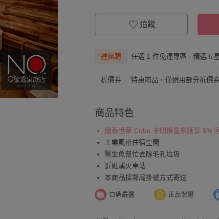
追蹤
進團購
任選 1 件免運專區 - 精選五
折價券
特惠商品，僅適用部分折價
商品特色
國泰世華 Cube 卡切換童樂匯享 5%
工業風格住宿空間
醫生魚幫忙去除毛孔垃圾
近礁溪火車站
本商品採郵局掛號方式寄送
口碑嚴選
正品保證