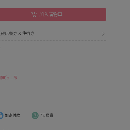
加入購物車
星飯店餐券 X 住宿券
券
 回饋無上限
加密付款
7天鑑賞