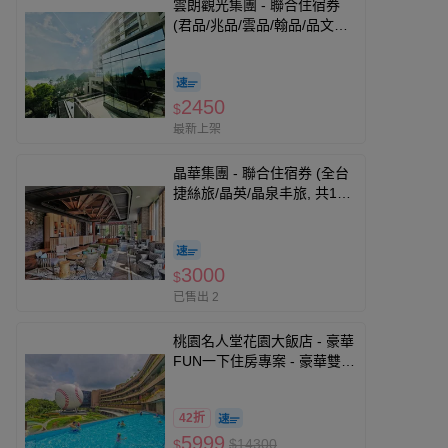
雲朗觀光集團 - 聯合住宿券
(君品/兆品/雲品/翰品/品文旅/
寶桑町屋/蘇卡利漫活)-優惠期
限至2026-10-31
2450
$
最新上架
晶華集團 - 聯合住宿券 (全台
捷絲旅/晶英/晶泉丰旅, 共13
館通用)-優惠期限至2026-11-
30
3000
$
已售出 2
桃園名人堂花園大飯店 - 豪華
FUN一下住房專案 - 豪華雙人
房住宿券-優惠期限至2026-
11-30
42折
5999
$14300
$