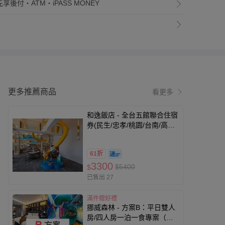
享後付・ATM・iPASS MONEY
更多推薦商品
看更多
和逸飯店 - 全台五館聯合住宿
券(民生/忠孝/桃園/台南/高
雄)-優惠期限至2026-9-30
61折
3300
$5400
$
已售出 27
滿件贈好禮
挪威森林 - 方案B：平日雙人
房/四人房一泊一食專案（可