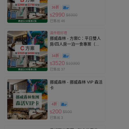
免費入住3780元以內房間）
（贈兩張『價值$150』餐券,
36折
贈品效期至27/5/20）-無使用
2990
$8300
$
期限
已售出 46
滿件贈好禮
挪威森林 - 方案C：平日雙人
房/四人房一泊一食專案（可
免費入住4580元以內房間）
（贈兩張『價值$150』餐券,
34折
贈品效期至27/5/20）-無使用
3520
$10300
$
期限
已售出 37
挪威森林 - 挪威森林 VIP 森活
卡
4折
200
$500
$
已售出 3