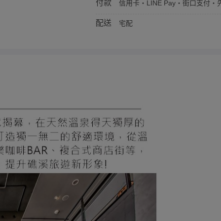
付款
信用卡・LINE Pay・街口支付・先
配送
宅配