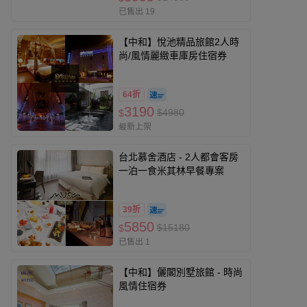
已售出 19
【中和】悅池精品旅館2人時
尚/風情麗緻車庫房住宿券
64折
3190
$4980
$
最新上架
台北慕舍酒店 - 2人都會客房
一泊一食米其林早餐專案
39折
5850
$15180
$
已售出 1
【中和】儷閣別墅旅館 - 時尚
風情住宿券