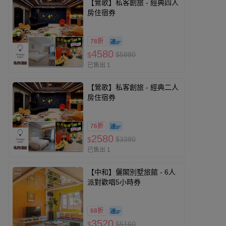
【鶯歌】私客創旅 - 經典四人
房住宿券
78折
4580
$5880
$
已售出 1
【鶯歌】私客創旅 - 經典二人
房住宿券
76折
2580
$3380
$
已售出 1
【中和】儷閣別墅旅館 - 6人
派對歡唱5小時券
68折
3520
$5160
$