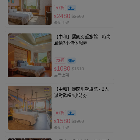
93折
2480
$2660
$
最新上架
【中和】儷閣別墅旅館 - 時尚
風情3小時休憩券
72折
1080
$1510
$
最新上架
【中和】儷閣別墅旅館 - 2人
派對歡唱4小時券
81折
1580
$1960
$
最新上架