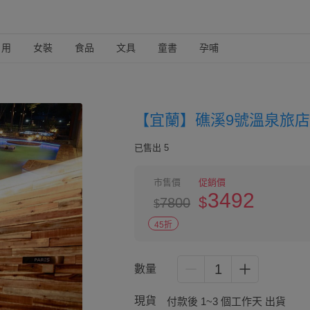
日用
女裝
食品
文具
童書
孕哺
【宜蘭】礁溪9號溫泉旅
已售出 5
市售價
促銷價
3492
$
7800
$
45折
1
數量
現貨
付款後 1~3 個工作天 出貨