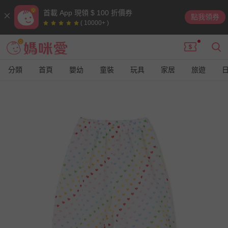
首載 App 現領 $ 100 折價券
點我領券
( 10000+ )
分類
首頁
嬰幼
童裝
玩具
家居
旅遊