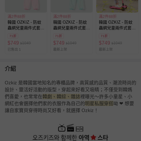
滿2件88折
滿2件88折
滿2件88折
韓國 OZKIZ - 防蚊
韓國 OZKIZ - 防蚊
韓國 OZKIZ - 防蚊
蟲網兒童兩件式套
蟲網兒童兩件式套
蟲網兒童兩件式套
裝-桃粉
裝-湖水綠
裝-橘X彩色暈染
71折
71折
71折
$
749
$
749
$
749
1049
1049
1049
$
$
$
已售出 1
最新上架
最新上架
介紹
Ozkiz 是韓國當地知名的專櫃品牌，高質感的品質、潮流時尚的
設計、靈活好活動的版型，穿起來好看又吸睛；不僅受到韓媽
們喜愛，也常常在
韓劇、韓綜、雜誌
裡曝光～許多小童星、小
網紅也會選擇他們家的衣服作為自己的
明星私服穿搭
呦 ❤ 想要
讓自家寶貝穿得時尚又好看，就選擇 Ozkiz！