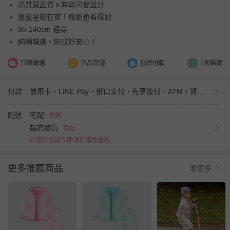
高質感品質ｘ時尚可愛設計
連童星都在穿！韓劇也看得到
95-140cm 適穿
純棉親膚，防蚊好安心！
口碑嚴選
正品保證
加密付款
7天鑑賞
付款
信用卡・LINE Pay・街口支付・先享後付・ATM・貨到付款・iPASS MONEY
配送
宅配
免運
超商取貨
免運
註冊新會員立即領首購免運券
更多推薦商品
看更多