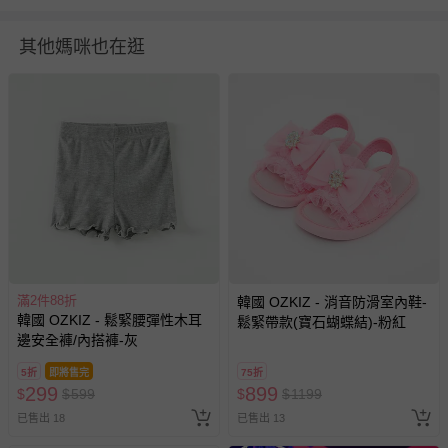
貼心小叮嚀
其他媽咪也在逛
- 第一次穿之前請用手洗或乾洗
- 洗滌請以30度以下冷水做清洗，溫水可能會造成移染或掉色！
- 含羊毛、聚酯纖維、壓克力毛料纖維等材質，建議手洗或機洗
選擇羊毛料洗程。所有衣服請翻面放洗衣袋清洗，請勿烘乾。
- 有蕾絲或網紗的商品強烈建議手洗以免破損
- 有圖案、印花，特別是立體的設計，建議手洗，如要機洗，請
務必翻面放洗衣網，再放洗衣機，以免損壞到圖案！
- 提醒媽咪七天猶豫期並非七天試用期喔~ 媽咪如欲退換貨，所
退回的商品必須是全新的狀態、並且完整包裝。
- 每件商品在拍攝時力求忠實呈現，但因為每台電腦、手機或平
板會因為螢幕亮度及解析度不同，所以顏色與實際成品還是會
滿2件88折
韓國 OZKIZ - 消音防滑室內鞋-
有些許差異唷~ 謝謝媽咪們的體諒。
韓國 OZKIZ - 鬆緊腰彈性木耳
鬆緊帶款(寶石蝴蝶結)-粉紅
邊安全褲/內搭褲-灰
退換貨須知
您所購買的商品享有7天的鑑賞期／猶豫期權益，但此期間
5折
即將售完
75折
299
899
$
$
599
$
$
1199
並非試用期，您所退回的商品必須是未經使用的全新狀態，
包含完整包裝、配件、說明文件及贈品等。
已售出 18
已售出 13