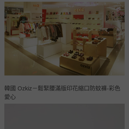
韓國 Ozkiz－鬆緊腰滿版印花縮口防蚊褲-彩色
愛心