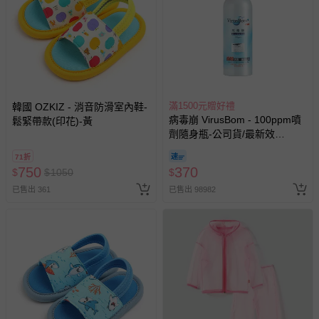
經消費者拆封之影音商品或電腦軟體（例如 DVD、CD
等）。
非以有形媒介提供之數位內容或一經提供即為完成之線
上服務，經消費者事先同意始提供（例如線上課程、遊
戲或活動點數等）。
已拆封之以下類型商品：
滿1500元贈好禮
韓國 OZKIZ - 消音防滑室內鞋-
-個人衛生用品（例如尿布、貼身衣物、泳裝、襪子、地
病毒崩 VirusBom - 100ppm噴
鬆緊帶款(印花)-黃
墊、寢具類等）。
劑隨身瓶-公司貨/最新效
-新生兒親膚衣物（嬰幼兒包巾與背巾、包屁衣、學習
期-100ml
褲、紗布衣等）。
71折
750
370
-接觸性孕哺產品（奶嘴、奶瓶、擠乳器、哺乳衣、托腹
$
$
1050
$
帶束縛衣、餐搖椅等）。
已售出 361
已售出 98982
-其他原廠盒裝商品封口處已貼上「不可拆封」，或具警
示字句等說明貼紙、封條者。
國際航空、客運、訂房等服務。
相關的退換貨辦理流程，可詳見：
退換貨 & 退款問題