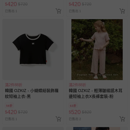
420
420
$
$
720
$
$
720
已售出 1
已售出 1
滿2件88折
滿2件88折
韓國 OZKIZ - 小蝴蝶結裝飾羅
韓國 OZKIZ - 輕薄皺褶感木耳
紋短袖上衣-黑
邊短袖上衣X長褲套裝-粉
58折
63折
420
520
$
$
720
$
$
820
已售出 1
已售出 2