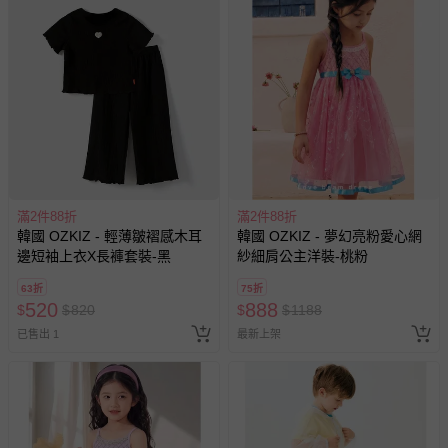
滿2件88折
滿2件88折
韓國 OZKIZ - 輕薄皺褶感木耳
韓國 OZKIZ - 夢幻亮粉愛心網
邊短袖上衣X長褲套裝-黑
紗細肩公主洋裝-桃粉
63折
75折
520
888
$
$
820
$
$
1188
已售出 1
最新上架