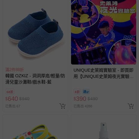
如需退換貨，請於收到商品7天（含例假日內提出），如為
瑕疵退換貨所產生的運費，將由媽咪愛負責處理，若非瑕疵
退貨，您可至『查詢訂單』>『已出貨』中查詢該筆訂單，
並點選『我要退貨』即可進行申請。若有相關退貨問題，請
至媽咪愛
LINE@客服ID: @mamilove
我們將依序為您處理
與服務，謝謝。
針對滿件折/滿額贈…等活動，如因部份退貨，而該訂單保
留商品未達活動門檻，將以原價計算，活動贈品亦需一併退
回。
滿2件88折
UNIQUE史萊姆實驗室 - 即買即
韓國 OZKIZ - 洞洞厚底/輕量/防
用【UNIQUE史萊姆夜光實驗室
滑兒童沙灘鞋/戲水鞋-藍
@ 台北科教館 】2026/6/11-
部分商品依據消費者保護法的規定，不適用七天鑑賞期/猶
8/30 (電子票券，於展期現場憑
豫期範圍：
68折
8折
訂單編號兌換，逾期作廢) (大
640
390
$
$
940
$
$
490
易於腐敗、保存期限較短或解約時即將逾期（例如生鮮
人小孩均一價(3歲以上需購票))
商品、食品等）。
已售出 67
已售出 4288
客製化商品（例如客製生日書、姓名貼等）。
報紙、期刊或雜誌（惟書籍如經拆封、使用，則酌收整
新費用）。