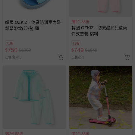
其他常見問題：
運送服務：目前提供的運送僅限台灣本島。如您位於離島地
區，可能會無法配送，或須依據商品需加收離島運費。廠商
亦保留出貨與否的權利。離島、偏遠地區、樓層親送等加價
滿2件88折
韓國 OZKIZ - 消音防滑室內鞋-
韓國 OZKIZ - 防蚊蟲網兒童兩
鬆緊帶款(印花)-藍
費用，可能會另需加收。
件式套裝-桃粉
商品實際的配達日期，可於訂單個人資料內的查詢訂單內，
71折
71折
已出貨通知之訊息為主。
750
749
$
$
1050
$
$
1049
如您收到商品，請依正常流程檢查是否完好，若商品遇瑕疵
已售出 415
已售出 1
情形，您可申請更換新品或退貨，請見：
退貨的辦理流程
。
若您對於會員帳號、商品訂購與資訊、購物流程、付款方
式、折價券與購物金的使用、退貨及商品運送方式等有疑
問，你可詳見：
媽咪愛客服中心
。
預購商品：預購為海外同步代購，遇缺貨即會通知媽咪並協
助取消退款事宜。
商品如因「價格、組合」等錯誤原因，導致無法安排出貨，
會主動以簡訊及mail通知訂單取消事宜，並將提供適當補
償。
滿2件88折
滿2件88折