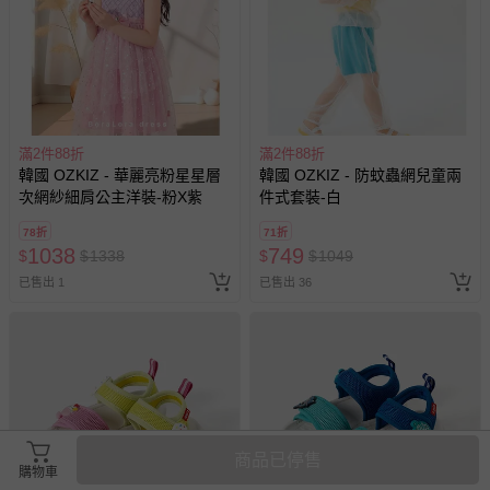
滿2件88折
滿2件88折
韓國 OZKIZ - 華麗亮粉星星層
韓國 OZKIZ - 防蚊蟲網兒童兩
次網紗細肩公主洋裝-粉X紫
件式套裝-白
78折
71折
1038
749
$
$
1338
$
$
1049
已售出 1
已售出 36
商品已停售
購物車