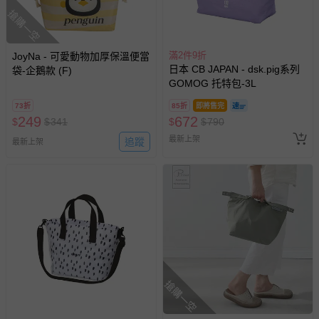
褲、紗布衣等）。
搶購一空
-接觸性孕哺產品（奶嘴、奶瓶、擠乳器、哺乳衣、托腹
帶束縛衣、餐搖椅等）。
滿2件9折
JoyNa - 可愛動物加厚保溫便當
-其他原廠盒裝商品封口處已貼上「不可拆封」，或具警
日本 CB JAPAN - dsk.pig系列
袋-企鵝款 (F)
示字句等說明貼紙、封條者。
GOMOG 托特包-3L
國際航空、客運、訂房等服務。
73折
85折
即將售完
249
672
$
$
341
$
$
790
相關的退換貨辦理流程，可詳見：
退換貨 & 退款問題
最新上架
追蹤
最新上架
其他常見問題：
運送服務：目前提供的運送僅限台灣本島。如您位於離島地
區，可能會無法配送，或須依據商品需加收離島運費。廠商
亦保留出貨與否的權利。離島、偏遠地區、樓層親送等加價
費用，可能會另需加收。
商品實際的配達日期，可於訂單個人資料內的查詢訂單內，
已出貨通知之訊息為主。
搶購一空
如您收到商品，請依正常流程檢查是否完好，若商品遇瑕疵
情形，您可申請更換新品或退貨，請見：
退貨的辦理流程
。