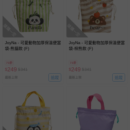
回。
部分商品依據消費者保護法的規定，不適用七天鑑賞期/猶
搶購一空
搶購一空
豫期範圍：
易於腐敗、保存期限較短或解約時即將逾期（例如生鮮
商品、食品等）。
JoyNa - 可愛動物加厚保溫便當
JoyNa - 可愛動物加厚保溫便當
袋-熊貓款 (F)
客製化商品（例如客製生日書、姓名貼等）。
袋-棕熊款 (F)
報紙、期刊或雜誌（惟書籍如經拆封、使用，則酌收整
新費用）。
73折
73折
249
249
$
$
341
$
$
341
經消費者拆封之影音商品或電腦軟體（例如 DVD、CD
追蹤
追蹤
最新上架
最新上架
等）。
非以有形媒介提供之數位內容或一經提供即為完成之線
上服務，經消費者事先同意始提供（例如線上課程、遊
戲或活動點數等）。
已拆封之以下類型商品：
-個人衛生用品（例如尿布、貼身衣物、泳裝、襪子、地
墊、寢具類等）。
-新生兒親膚衣物（嬰幼兒包巾與背巾、包屁衣、學習