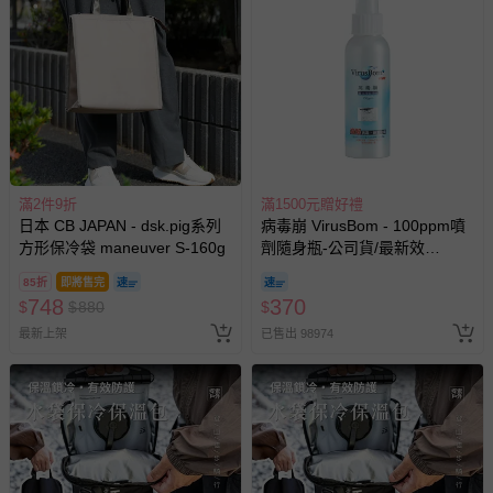
滿2件9折
滿1500元贈好禮
日本 CB JAPAN - dsk.pig系列
病毒崩 VirusBom - 100ppm噴
方形保冷袋 maneuver S-160g
劑隨身瓶-公司貨/最新效
期-100ml
85折
即將售完
748
370
$
$
880
$
最新上架
已售出 98974