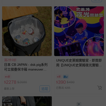
搶購一空
滿2件9折
UNIQUE史萊姆實驗室 - 即買即
日本 CB JAPAN - dsk.pig系列
用【UNIQUE史萊姆夜光實驗室
可立摺疊保冷箱 maneuver
@ 台北科教館 】2026/6/11-
24L-經典黑-1.7kg
8/30 (電子票券，於展期現場憑
85折
8折
訂單編號兌換，逾期作廢) (大
2278
390
$
$
2680
$
$
490
人小孩均一價(3歲以上需購票))
已售出 4265
追蹤
最新上架