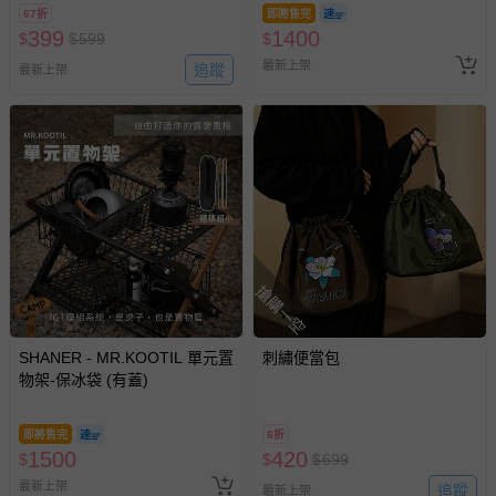
67折
即將售完
399
1400
$
$
599
$
最新上架
追蹤
最新上架
搶購一空
SHANER - MR.KOOTIL 單元置
刺繡便當包
物架-保冰袋 (有蓋)
即將售完
6折
1500
420
$
$
$
699
最新上架
追蹤
最新上架