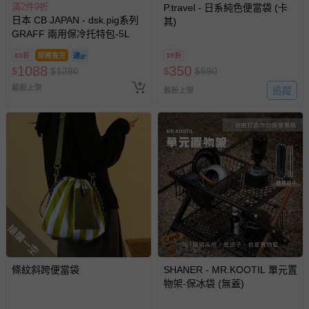
滿2件9折
P.travel - 日系純色便當袋 (卡
若您對於會員帳號、商品訂購與資訊、購物流程、付款方
日本 CB JAPAN - dsk.pig系列
其)
式、折價券與購物金的使用、退貨及商品運送方式等有疑
GRAFF 兩用保冷托特包-5L
問，你可詳見：
媽咪愛客服中心
。
85折
即將售完
59折
預購商品：預購為海外同步代購，遇缺貨即會通知媽咪並協
1088
350
$
$
1280
$
$
590
助取消退款事宜。
最新上架
追蹤
最新上架
商品如因「價格、組合」等錯誤原因，導致無法安排出貨，
會主動以簡訊及mail通知訂單取消事宜，並將提供適當補
償。
搶購一空
條紋斜跨便當袋
SHANER - MR.KOOTIL 單元置
物架-保冰袋 (無蓋)