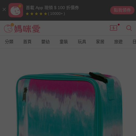
首載 App 現領 $ 100 折價券
點我領券
( 10000+ )
分類
首頁
嬰幼
童裝
玩具
家居
旅遊