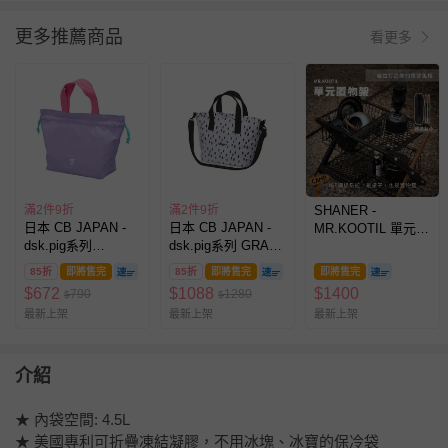
更多推薦商品
看更多
滿2件9折
滿2件9折
SHANER -
日本 CB JAPAN -
日本 CB JAPAN -
MR.KOOTIL 單元置
dsk.pig系列
dsk.pig系列 GRAFF
物架-保冰袋 (無蓋)
GOMOG 托特包-3L
兩用保冷托特包-5L
85折
即將售完
85折
即將售完
即將售完
$
672
$
1088
$
1400
790
1280
$
$
最新上架
最新上架
最新上架
介紹
★ 內袋空間: 4.5L
★ 美國專利可折疊凍結凝膠，不用冰塊、冰寶的保冷袋