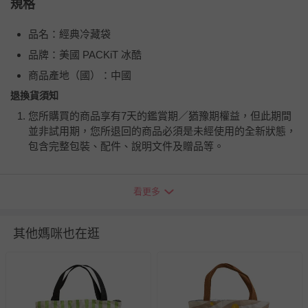
規格
品名：經典冷藏袋
品牌：美國 PACKiT 冰酷
商品產地（國）：中國
退換貨須知
您所購買的商品享有7天的鑑賞期／猶豫期權益，但此期間
並非試用期，您所退回的商品必須是未經使用的全新狀態，
包含完整包裝、配件、說明文件及贈品等。
如需退換貨，請於收到商品7天（含例假日內提出），如為
看更多
瑕疵退換貨所產生的運費，將由媽咪愛負責處理，若非瑕疵
退貨，您可至『查詢訂單』>『已出貨』中查詢該筆訂單，
並點選『我要退貨』即可進行申請。若有相關退貨問題，請
其他媽咪也在逛
至媽咪愛
LINE@客服ID: @mamilove
我們將依序為您處理
與服務，謝謝。
針對滿件折/滿額贈…等活動，如因部份退貨，而該訂單保
留商品未達活動門檻，將以原價計算，活動贈品亦需一併退