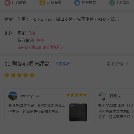
口碑嚴選
正品保證
加密付款
7天鑑賞
付款
信用卡・LINE Pay・街口支付・先享後付・ATM・貨到付款・iPASS MONEY
配送
宅配
免運
超商取貨
免運
註冊新會員立即領首購免運券
21 則熱心媽咪評論
更多評價
真實承諾
xxcuteyinxx
陳怡汝
美國 PACKiT 冰酷 - 經典冷藏袋-黑武士
美國 PACKiT 冰酷 - 
險
很方便，輕鬆帶去公司哺乳放👍
把冰寶藏在袋中的保冷
袋子，包冰效果不錯，
實用