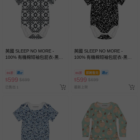
留商品未達活動門檻，將以原價計算，活動贈品亦需一併退
回。
部分商品依據消費者保護法的規定，不適用七天鑑賞期/猶
豫期範圍：
易於腐敗、保存期限較短或解約時即將逾期（例如生鮮
商品、食品等）。
英國 SLEEP NO MORE -
英國 SLEEP NO MORE -
100% 有機棉短袖包屁衣-黑白
客製化商品（例如客製生日書、姓名貼等）。
100% 有機棉短袖包屁衣-黑白
窗花 (12-18 M)
雜訊
報紙、期刊或雜誌（惟書籍如經拆封、使用，則酌收整
新費用）。
86折
86折
即將售完
599
599
$
$
699
$
$
699
經消費者拆封之影音商品或電腦軟體（例如 DVD、CD
已售出 1
最新上架
等）。
非以有形媒介提供之數位內容或一經提供即為完成之線
上服務，經消費者事先同意始提供（例如線上課程、遊
戲或活動點數等）。
已拆封之以下類型商品：
-個人衛生用品（例如尿布、貼身衣物、泳裝、襪子、地
墊、寢具類等）。