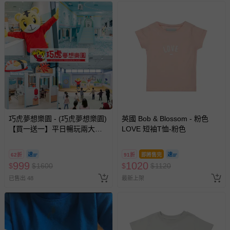
巧虎夢想樂園 - (巧虎夢想樂園)
英國 Bob & Blossom - 粉色
【買一送一】平日暢玩兩大一
LOVE 短袖T恤-粉色
小套票 (正券為電子票券現場兌
換，贈送券現場領取)-效期至
62折
91折
即將售完
2026/10/16 正券逾期視同現金
999
1020
$
$
1600
$
$
1120
券使用
已售出 48
最新上架