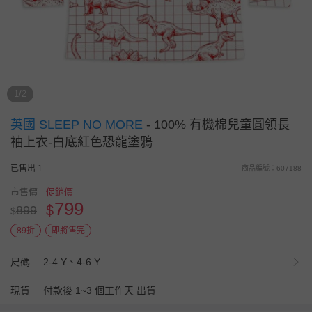
1/2
英國 SLEEP NO MORE
-
100% 有機棉兒童圓領長
袖上衣-白底紅色恐龍塗鴉
已售出 1
商品編號：607188
市售價
促銷價
799
$
899
$
89折
即將售完
尺碼
2-4 Y、4-6 Y
現貨
付款後 1~3 個工作天 出貨