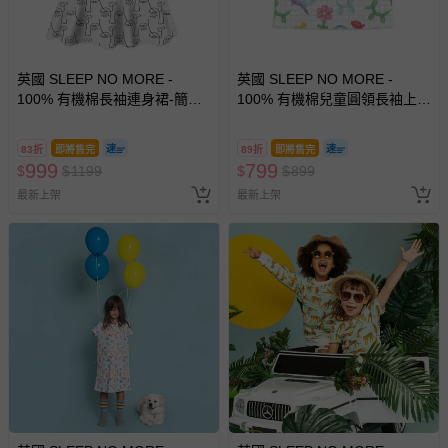
英國 SLEEP NO MORE -
英國 SLEEP NO MORE -
100% 有機棉長袖連身裙-簡筆
100% 有機棉兒童圓領長袖上
表情
衣-童趣造型氣球
83折
即將售完
89折
即將售完
999
799
$
$
1199
$
$
899
最新上架
最新上架