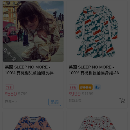
搶購一空
英國 SLEEP NO MORE -
英國 SLEEP NO MORE -
100% 有機棉兒童抽繩長褲-皮
100% 有機棉長袖連身裙-JAWS
帶與鍊條
大白鯊
73折
83折
即將售完
580
999
$
$
799
$
$
1199
最新上架
追蹤
已售出 2