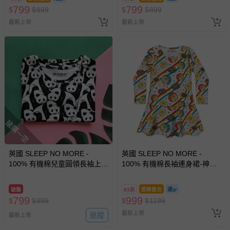
799
799
$
$
899
$
$
899
最新上架
最新上架
搶購一空
英國 SLEEP NO MORE -
英國 SLEEP NO MORE -
100% 有機棉兒童圓領長袖上
100% 有機棉長袖連身裙-神力
衣-熊貓 (2-4 Y)
女超人
破盤
83折
即將售完
799
999
$
$
899
$
$
1199
最新上架
追蹤
最新上架