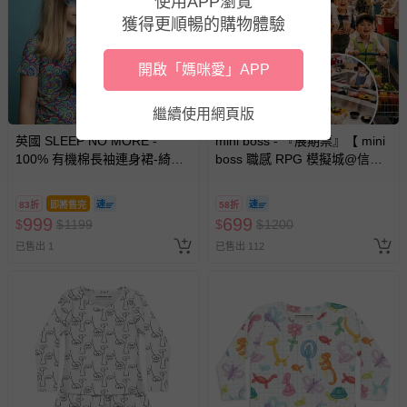
使用APP瀏覽
獲得更順暢的購物體驗
開啟「媽咪愛」APP
繼續使用網頁版
英國 SLEEP NO MORE -
mini boss - 『展期票』【 mini
100% 有機棉長袖連身裙-綺麗
boss 職感 RPG 模擬城@信義
世界
A11 】2026/7/10-8/30 (電子票
券，於展期現場憑訂單編號兌
83折
即將售完
58折
換，依現場梯次安排入場，逾
999
699
$
$
1199
$
$
1200
期作廢) (兒童票(2歲以上)贈一
已售出 1
已售出 112
名陪伴成人)