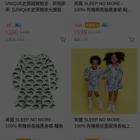
情形，您可申請更換新品或退貨，請見：
退貨的辦理流程
。
UNIQUE史萊姆實驗室 - 即買即
英國 SLEEP NO MORE -
用【UNIQUE史萊姆夜光實驗室
100% 有機棉長袖連身裙-點點
若您對於會員帳號、商品訂購與資訊、購物流程、付款方
@ 台北科教館 】2026/6/11-
白底花豹
式、折價券與購物金的使用、退貨及商品運送方式等有疑
8/30 (電子票券，於展期現場憑
8折
83折
即將售完
問，你可詳見：
媽咪愛客服中心
。
訂單編號兌換，逾期作廢) (大
390
999
$
$
490
$
$
1199
人小孩均一價(3歲以上需購票))
預購商品：預購為海外同步代購，遇缺貨即會通知媽咪並協
已售出 4265
最新上架
助取消退款事宜。
商品如因「價格、組合」等錯誤原因，導致無法安排出貨，
會主動以簡訊及mail通知訂單取消事宜，並將提供適當補
償。
英國 SLEEP NO MORE -
英國 SLEEP NO MORE -
100% 有機棉長袖連身裙-鱷魚
100% 有機棉兒童圓領長袖上
衣-藍色樹果