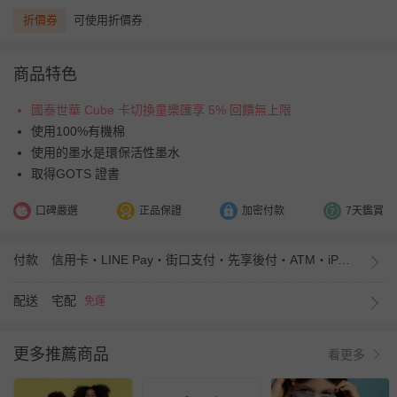
折價券
可使用折價券
商品特色
國泰世華 Cube 卡切換童樂匯享 5% 回饋無上限
使用100%有機棉
使用的墨水是環保活性墨水
取得GOTS 證書
口碑嚴選
正品保證
加密付款
7天鑑賞
付款
信用卡・LINE Pay・街口支付・先享後付・ATM・iPASS MONEY
配送
宅配
免運
更多推薦商品
看更多