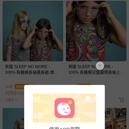
英國 SLEEP NO MORE -
英國 SLEEP NO MORE -
100% 有機棉長袖連身裙-燦爛
100% 有機棉兒童圓領長袖上
世界
衣-綺麗世界
83折
即將售完
89折
即將售完
999
799
$
$
1199
$
$
899
已售出 1
已售出 1