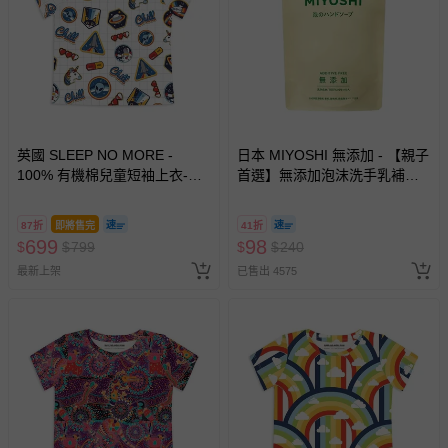
英國 SLEEP NO MORE -
日本 MIYOSHI 無添加 - 【親子
100% 有機棉兒童短袖上衣-太
首選】無添加泡沫洗手乳補充
空貼圖 (1.5-2 Y)
包-300ml
87折
即將售完
41折
699
98
$
$
799
$
$
240
最新上架
已售出 4575