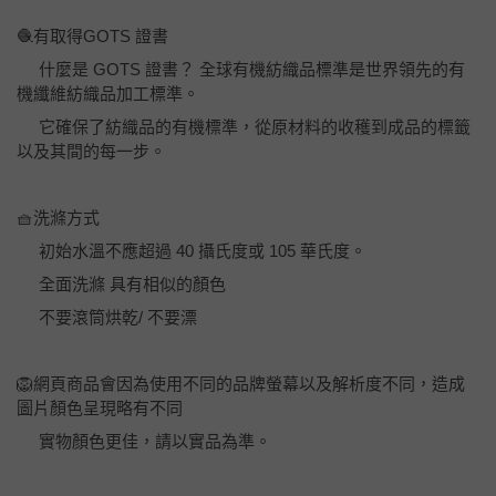
🧶有取得GOTS 證書
什麼是 GOTS 證書？ 全球有機紡織品標準是世界領先的有
機纖維紡織品加工標準。
它確保了紡織品的有機標準，從原材料的收穫到成品的標籤
以及其間的每一步。
🧺洗滌方式
初始水溫不應超過 40 攝氏度或 105 華氏度。
全面洗滌 具有相似的顏色
不要滾筒烘乾/ 不要漂
🦁網頁商品會因為使用不同的品牌螢幕以及解析度不同，造成
圖片顏色呈現略有不同
實物顏色更佳，請以實品為準。