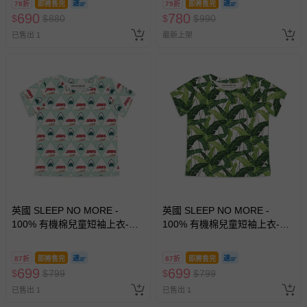
78折
即將售完
79折
即將售完
690
780
$
$
880
$
$
990
已售出 1
最新上架
英國 SLEEP NO MORE -
英國 SLEEP NO MORE -
100% 有機棉兒童短袖上衣-大
100% 有機棉兒童短袖上衣-綠
白鯊JWAS/海底大白鯊
葉
87折
即將售完
87折
即將售完
699
699
$
$
799
$
$
799
已售出 1
已售出 1