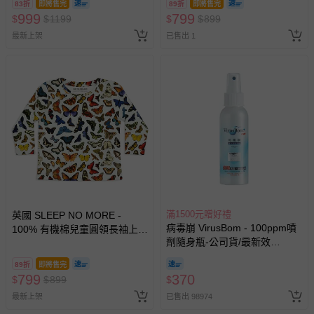
83折
即將售完
89折
即將售完
999
799
$
$
1199
$
$
899
最新上架
已售出 1
滿1500元贈好禮
英國 SLEEP NO MORE -
病毒崩 VirusBom - 100ppm噴
100% 有機棉兒童圓領長袖上
劑隨身瓶-公司貨/最新效
衣-蝴蝶
期-100ml
89折
即將售完
799
370
$
$
899
$
最新上架
已售出 98974