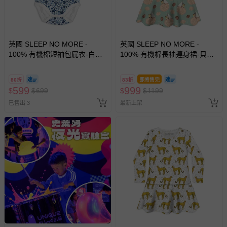
-新生兒親膚衣物（嬰幼兒包巾與背巾、包屁衣、學習
褲、紗布衣等）。
-接觸性孕哺產品（奶嘴、奶瓶、擠乳器、哺乳衣、托腹
帶束縛衣、餐搖椅等）。
英國 SLEEP NO MORE -
英國 SLEEP NO MORE -
-其他原廠盒裝商品封口處已貼上「不可拆封」，或具警
100% 有機棉短袖包屁衣-白底
100% 有機棉長袖連身裙-貝殼
示字句等說明貼紙、封條者。
藍色小雛菊
帆船 (1.5-2 Y)
國際航空、客運、訂房等服務。
86折
83折
即將售完
599
999
$
$
699
$
$
1199
相關的退換貨辦理流程，可詳見：
退換貨 & 退款問題
已售出 3
最新上架
其他常見問題：
運送服務：目前提供的運送僅限台灣本島。如您位於離島地
區，可能會無法配送，或須依據商品需加收離島運費。廠商
亦保留出貨與否的權利。離島、偏遠地區、樓層親送等加價
費用，可能會另需加收。
商品實際的配達日期，可於訂單個人資料內的查詢訂單內，
已出貨通知之訊息為主。
如您收到商品，請依正常流程檢查是否完好，若商品遇瑕疵