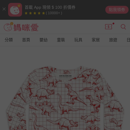
首載 App 現領 $ 100 折價券
點我領券
( 10000+ )
分類
首頁
嬰幼
童裝
玩具
家居
旅遊