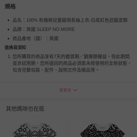
規格
品名：100% 有機棉兒童圓領長袖上衣-白底紅色恐龍塗鴉
品牌：英國 SLEEP NO MORE
商品產地（國）：英國
退換貨須知
您所購買的商品享有7天的鑑賞期／猶豫期權益，但此期間
並非試用期，您所退回的商品必須是未經使用的全新狀態，
包含完整包裝、配件、說明文件及贈品等。
如需退換貨，請於收到商品7天（含例假日內提出），如為
看更多
瑕疵退換貨所產生的運費，將由媽咪愛負責處理，若非瑕疵
退貨，您可至『查詢訂單』>『已出貨』中查詢該筆訂單，
並點選『我要退貨』即可進行申請。若有相關退貨問題，請
其他媽咪也在逛
至媽咪愛
LINE@客服ID: @mamilove
我們將依序為您處理
與服務，謝謝。
針對滿件折/滿額贈…等活動，如因部份退貨，而該訂單保