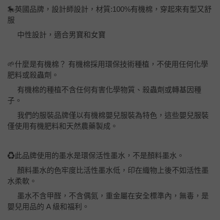
🎠英國品牌，設計師設計，材質:100%有機棉，穿起來有型又舒
服
中性設計，適合男寶和女寶
🌱什麼是有機棉？ 有機棉採用環保技術種植，不使用任何化學
肥料或殺蟲劑。
有機棉的種植不含任何有害化學物質、殺蟲劑或轉基因種
子。
我們的服裝品牌僅以有機棉嬰兒服裝為特色，這些嬰兒服裝
僅使用有機肥料和天然農藥製成。
♻️此品牌使用的墨水是環保活性墨水，不是顏料墨水。
顏料墨水的色牢度比活性墨水低，印在織物上後不如活性墨
水柔軟。
墨水不含甲醛，不含偶氮，重金屬在安全標準內，無毒，是
嬰兒用品的 A 級和福利。