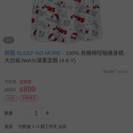
1/2
英國 SLEEP NO MORE
-
100% 有機棉短袖連身裙-
大白鯊JWAS/漫畫塗鴉 (4-6 Y)
商品編號：603421
市售價
促銷價
899
$
980
$
92折
即將售完
1
數量
現貨
付款後 1~3 個工作天 出貨