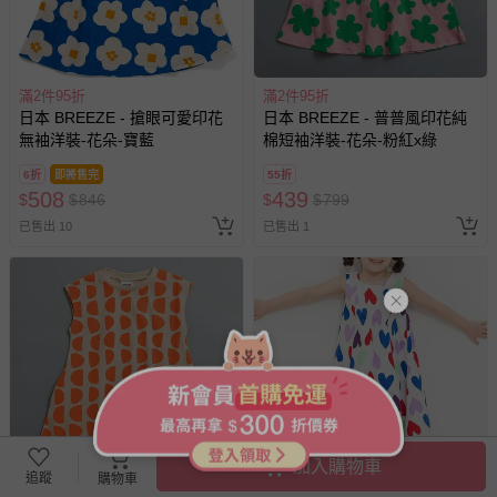
滿2件95折
滿2件95折
日本 BREEZE - 搶眼可愛印花
日本 BREEZE - 普普風印花純
無袖洋裝-花朵-寶藍
棉短袖洋裝-花朵-粉紅x綠
6折
即將售完
55折
508
439
$
$
846
$
$
799
已售出 10
已售出 1
加入購物車
追蹤
購物車