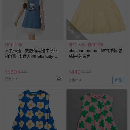
搶購一空
滿1件89折
滿1件8折，滿2件7折
人氣卡通 - 雙層荷葉邊牛仔無
akachan honpo - 短袖洋裝-蕾
袖洋裝-卡通人物Hello Kitty-藍
絲拼接-黃色
色
560
440
$
$
930
$
$
550
已售出 1
追蹤
已售出 4