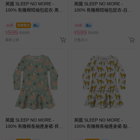
英國 SLEEP NO MORE -
英國 SLEEP NO MORE -
-其他原廠盒裝商品封口處已貼上「不可拆封」，或具警
100% 有機棉短袖包屁衣-黑白
100% 有機棉短袖包屁衣-白底
示字句等說明貼紙、封條者。
雜訊
藍色小雛菊
國際航空、客運、訂房等服務。
86折
即將售完
86折
599
599
$
$
699
$
$
699
相關的退換貨辦理流程，可詳見：
退換貨 & 退款問題
最新上架
已售出 3
其他常見問題：
運送服務：目前提供的運送僅限台灣本島。如您位於離島地
區，可能會無法配送，或須依據商品需加收離島運費。廠商
亦保留出貨與否的權利。離島、偏遠地區、樓層親送等加價
費用，可能會另需加收。
商品實際的配達日期，可於訂單個人資料內的查詢訂單內，
已出貨通知之訊息為主。
如您收到商品，請依正常流程檢查是否完好，若商品遇瑕疵
情形，您可申請更換新品或退貨，請見：
退貨的辦理流程
。
英國 SLEEP NO MORE -
英國 SLEEP NO MORE -
100% 有機棉長袖連身裙-貝殼
100% 有機棉長袖連身裙-點點
若您對於會員帳號、商品訂購與資訊、購物流程、付款方
帆船 (1.5-2 Y)
白底花豹
式、折價券與購物金的使用、退貨及商品運送方式等有疑