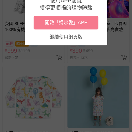
使用APP瀏覽
獲得更順暢的購物體驗
開啟「媽咪愛」APP
英國 SLEEP NO MORE -
UNIQUE史萊姆實驗室 - 即買即
100% 有機棉長袖連身裙-簡筆
用【UNIQUE史萊姆夜光實驗室
表情
@ 台北科教館 】2026/6/11-
繼續使用網頁版
8/30 (電子票券，於展期現場憑
83折
即將售完
8折
訂單編號兌換，逾期作廢) (大
999
390
$
$
1199
$
$
490
人小孩均一價(3歲以上需購票))
最新上架
已售出 4375