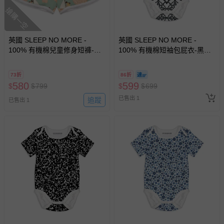
部分商品依據消費者保護法的規定，不適用七天鑑賞期/猶
搶購一空
豫期範圍：
易於腐敗、保存期限較短或解約時即將逾期（例如生鮮
商品、食品等）。
英國 SLEEP NO MORE -
英國 SLEEP NO MORE -
100% 有機棉兒童修身短褲-貝
客製化商品（例如客製生日書、姓名貼等）。
100% 有機棉短袖包屁衣-黑白
殼帆船 (4-6 Y)
窗花 (12-18 M)
報紙、期刊或雜誌（惟書籍如經拆封、使用，則酌收整
新費用）。
73折
86折
580
599
$
$
799
$
$
699
經消費者拆封之影音商品或電腦軟體（例如 DVD、CD
已售出 1
追蹤
已售出 1
等）。
非以有形媒介提供之數位內容或一經提供即為完成之線
上服務，經消費者事先同意始提供（例如線上課程、遊
戲或活動點數等）。
已拆封之以下類型商品：
-個人衛生用品（例如尿布、貼身衣物、泳裝、襪子、地
墊、寢具類等）。
-新生兒親膚衣物（嬰幼兒包巾與背巾、包屁衣、學習
褲、紗布衣等）。
-接觸性孕哺產品（奶嘴、奶瓶、擠乳器、哺乳衣、托腹
帶束縛衣、餐搖椅等）。