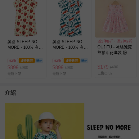
英國 SLEEP NO
英國 SLEEP NO
滿1件9折，滿2件8折
OUJITU - 冰絲涼感
MORE - 100% 有機
MORE - 100% 有機
無袖印花洋裝-粉紅
棉短袖連身裙-草莓
棉短袖連身裙-大白
獨角獸
(1.5-2 Y)
鯊JAWS (4-6 Y)
92折
即將售完
92折
即將售完
$
179
400
$
899
$
899
980
980
$
$
$
已售出 52
最新上架
最新上架
介紹