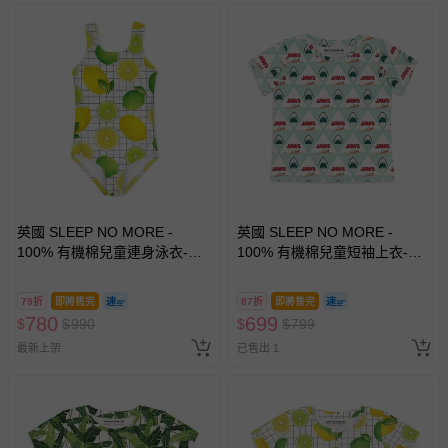
英國 SLEEP NO MORE -
英國 SLEEP NO MORE -
100% 有機棉兒童連身泳衣-檸
100% 有機棉兒童短袖上衣-大
檬
白鯊JWAS/海底大白鯊
79折
即將售完
87折
即將售完
780
699
$
$
990
$
$
799
最新上架
已售出 1