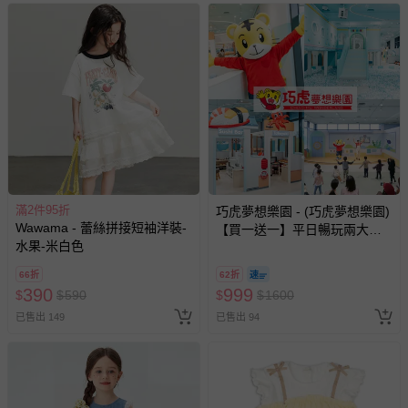
滿2件95折
巧虎夢想樂園 - (巧虎夢想樂園)
Wawama - 蕾絲拼接短袖洋裝-
【買一送一】平日暢玩兩大一
水果-米白色
小套票 (正券為電子票券現場兌
換，贈送券現場領取)-效期至
66折
62折
2026/10/16 正券逾期視同現金
390
999
$
$
590
$
$
1600
券使用
已售出 149
已售出 94