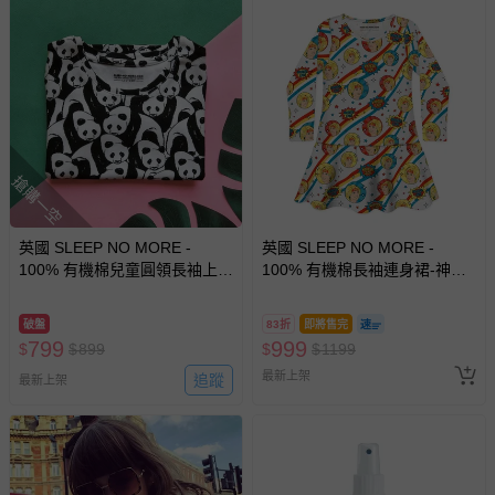
搶購一空
英國 SLEEP NO MORE -
英國 SLEEP NO MORE -
100% 有機棉兒童圓領長袖上
100% 有機棉長袖連身裙-神力
衣-熊貓 (2-4 Y)
女超人
破盤
83折
即將售完
799
999
$
$
899
$
$
1199
最新上架
追蹤
最新上架