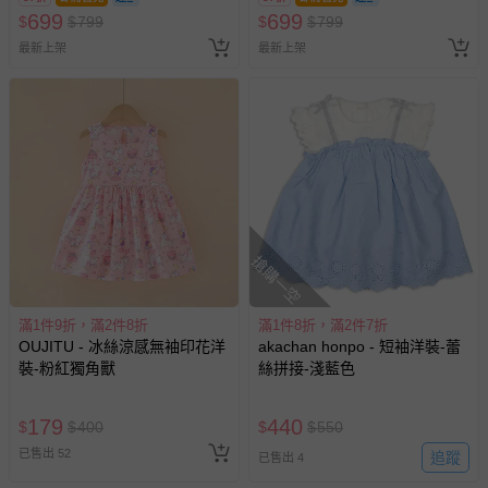
699
699
$
$
799
$
$
799
最新上架
最新上架
搶購一空
滿1件9折，滿2件8折
滿1件8折，滿2件7折
OUJITU - 冰絲涼感無袖印花洋
akachan honpo - 短袖洋裝-蕾
裝-粉紅獨角獸
絲拼接-淺藍色
179
440
$
$
400
$
$
550
已售出 52
追蹤
已售出 4