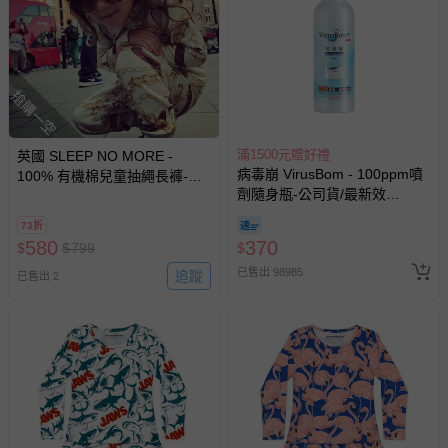
搶購一空
滿1500元贈好禮
英國 SLEEP NO MORE -
病毒崩 VirusBom - 100ppm噴
100% 有機棉兒童抽繩長褲-皮
劑隨身瓶-公司貨/最新效
帶與鍊條
期-100ml
73折
580
370
$
$
799
$
已售出 98985
追蹤
已售出 2