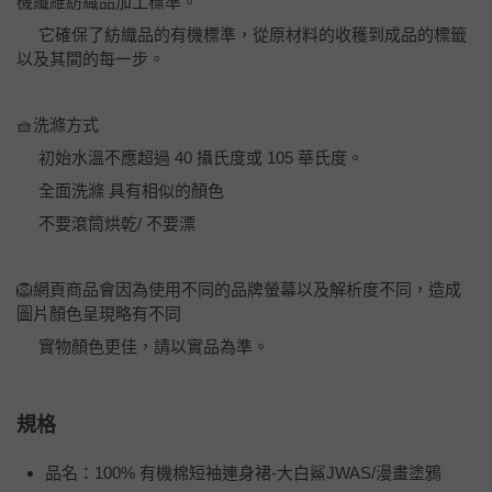
機纖維紡織品加工標準。
它確保了紡織品的有機標準，從原材料的收穫到成品的標籤
以及其間的每一步。
🧺洗滌方式
初始水溫不應超過 40 攝氏度或 105 華氏度。
全面洗滌 具有相似的顏色
不要滾筒烘乾/ 不要漂
🦁網頁商品會因為使用不同的品牌螢幕以及解析度不同，造成
圖片顏色呈現略有不同
實物顏色更佳，請以實品為準。
規格
品名：100% 有機棉短袖連身裙-大白鯊JWAS/漫畫塗鴉