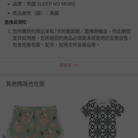
品牌：英國 SLEEP NO MORE
商品產地（國）：英國
退換貨須知
您所購買的商品享有7天的鑑賞期／猶豫期權益，但此期間
並非試用期，您所退回的商品必須是未經使用的全新狀態，
包含完整包裝、配件、說明文件及贈品等。
如需退換貨，請於收到商品7天（含例假日內提出），如為
看更多
瑕疵退換貨所產生的運費，將由媽咪愛負責處理，若非瑕疵
退貨，您可至『查詢訂單』>『已出貨』中查詢該筆訂單，
並點選『我要退貨』即可進行申請。若有相關退貨問題，請
其他媽咪也在逛
至媽咪愛
LINE@客服ID: @mamilove
我們將依序為您處理
與服務，謝謝。
針對滿件折/滿額贈…等活動，如因部份退貨，而該訂單保
留商品未達活動門檻，將以原價計算，活動贈品亦需一併退
回。