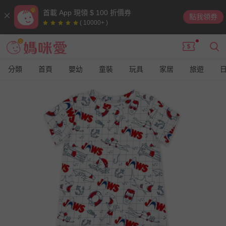
首載 App 現領 $ 100 折價券
點我領券
( 10000+ )
分類
首頁
嬰幼
童裝
玩具
家居
旅遊