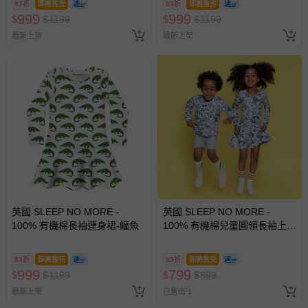
問，你可詳見：
媽咪愛客服中心
。
83折
即將售完
83折
即將售完
999
999
$
$
1199
$
$
1199
預購商品：預購為海外同步代購，遇缺貨即會通知媽咪並協
助取消退款事宜。
最新上架
最新上架
商品如因「價格、組合」等錯誤原因，導致無法安排出貨，
會主動以簡訊及mail通知訂單取消事宜，並將提供適當補
償。
英國 SLEEP NO MORE -
英國 SLEEP NO MORE -
100% 有機棉長袖連身裙-鱷魚
100% 有機棉兒童圓領長袖上
衣-藍色樹果
83折
即將售完
89折
即將售完
999
799
$
$
1199
$
$
899
最新上架
已售出 1