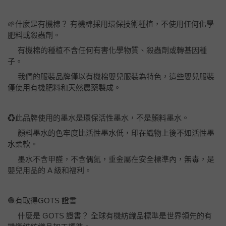
🌱什麼是有機棉？ 有機棉採用環保技術種植，不使用任何化學
肥料或殺蟲劑。
有機棉的種植不含任何有害化學物質、殺蟲劑或轉基因種
子。
我們的服裝品牌僅以有機棉嬰兒服裝為特色，這些嬰兒服裝
僅使用有機肥料和天然農藥製成。
♻️此品牌使用的墨水是環保活性墨水，不是顏料墨水。
顏料墨水的色牢度比活性墨水低，印在織物上後不如活性墨
水柔軟。
墨水不含甲醛，不含偶氮，重金屬在安全標準內，無毒，是
嬰兒用品的 A 級和福利。
🧶有取得GOTS 證書
什麼是 GOTS 證書？ 全球有機紡織品標準是世界領先的有