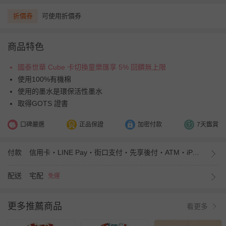
折價券
可使用折價券
商品特色
國泰世華 Cube 卡切換童樂匯享 5% 回饋無上限
使用100%有機棉
使用的墨水是環保活性墨水
取得GOTS 證書
口碑嚴選
正品保證
加密付款
7天鑑賞
付款
信用卡・LINE Pay・街口支付・先享後付・ATM・iPASS MONEY
配送
宅配
免運
更多推薦商品
看更多