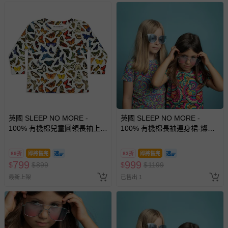
英國 SLEEP NO MORE -
英國 SLEEP NO MORE -
100% 有機棉兒童圓領長袖上
100% 有機棉長袖連身裙-燦爛
衣-蝴蝶
世界
89折
即將售完
83折
即將售完
799
999
$
$
899
$
$
1199
最新上架
已售出 1