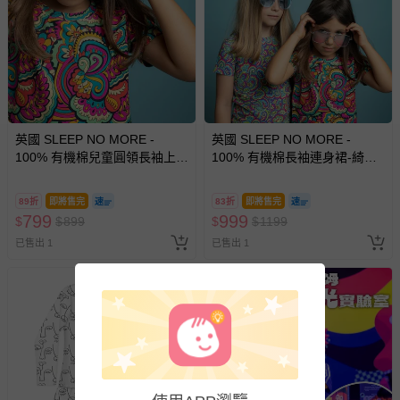
英國 SLEEP NO MORE -
英國 SLEEP NO MORE -
100% 有機棉兒童圓領長袖上
100% 有機棉長袖連身裙-綺麗
衣-綺麗世界
世界
89折
即將售完
83折
即將售完
799
999
$
$
899
$
$
1199
已售出 1
已售出 1