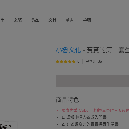
日用
女裝
食品
文具
童書
孕哺
小魯文化
-
寶寶的第一套
5
已售出 35
商品特色
國泰世華 Cube 卡切換童樂匯享 5%
1. 認知小達人養成入門書
2. 充滿想像力的寶寶探索生活書