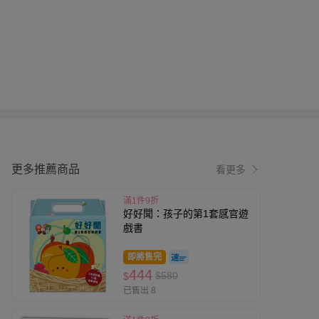
更多推薦商品
看更多
滿1件9折
好好聞：孩子的第1套感官遊
戲書
即將售完
444
$580
$
已售出 8