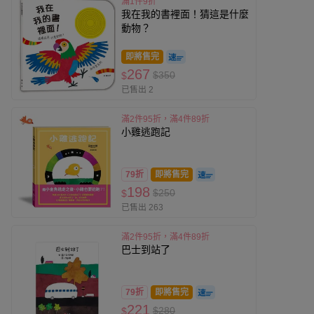
滿1件9折
我在我的書裡面！猜這是什麼
動物？
即將售完
267
$350
$
已售出 2
滿2件95折，滿4件89折
小雞逃跑記
79折
即將售完
198
$250
$
已售出 263
滿2件95折，滿4件89折
巴士到站了
79折
即將售完
221
$280
$