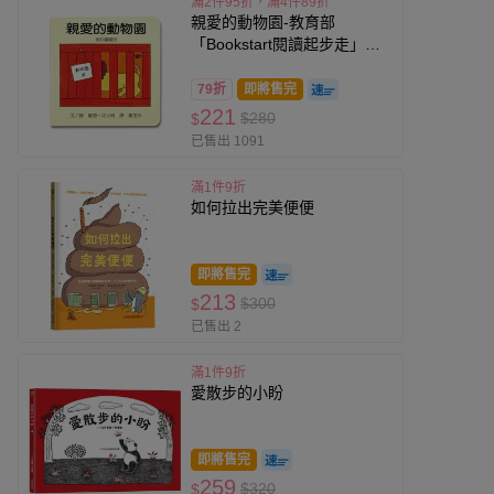
滿2件95折，滿4件89折
親愛的動物園-教育部
「Bookstart閱讀起步走」入
選書單
79折
即將售完
221
$280
$
已售出 1091
滿1件9折
如何拉出完美便便
即將售完
213
$300
$
已售出 2
滿1件9折
愛散步的小盼
即將售完
259
$320
$