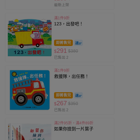
最新上架
滿1件9折
123，出發吧！
即將售完
291
$380
$
已售出 2
滿1件9折
救援隊，出任務！
即將售完
267
$350
$
已售出 2
滿2件95折，滿4件89折
如果你撿到一片葉子