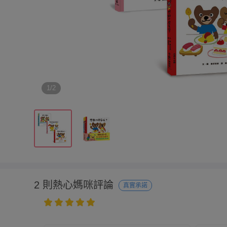
1/2
2 則熱心媽咪評論
真實承諾