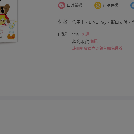
口碑嚴選
正品保證
付款
信用卡・LINE Pay・街口支付・
配送
宅配
免運
超商取貨
免運
註冊新會員立即領首購免運券