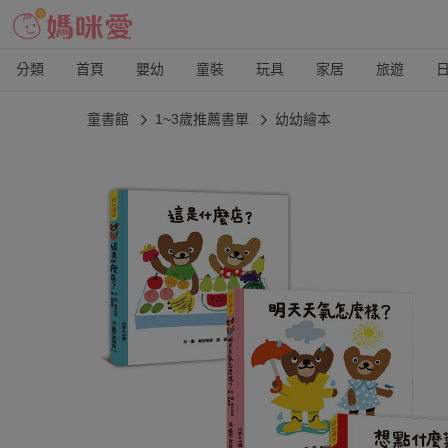
分類
首頁
嬰幼
童裝
玩具
家居
旅遊
童書館
1~3歲推薦書單
幼幼繪本