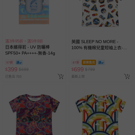
滿3件95折，滿5件9折
英國 SLEEP NO MORE -
日本繽得若 - UV 防曬棒
100% 有機棉兒童短袖上衣-太
SPF50+ PA++++-無香-14g
空貼圖 (1.5-2 Y)
57折
87折
即將售完
399
699
$
$
699
$
$
799
已售出 703
最新上架