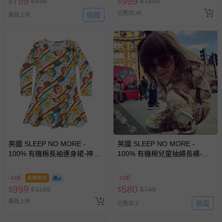
799
999
$
$
899
$
$
1600
券使用
已售出 48
追蹤
最新上架
搶購一空
英國 SLEEP NO MORE -
英國 SLEEP NO MORE -
100% 有機棉長袖連身裙-神力
100% 有機棉兒童抽繩長褲-皮
女超人
帶與鍊條
83折
即將售完
73折
999
580
$
$
1199
$
$
799
最新上架
追蹤
已售出 2