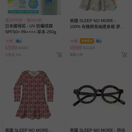
滿3件95折，滿5件9折
英國 SLEEP NO MORE -
日本繽得若 - UV 防曬噴霧
100% 有機棉長袖連身裙-夢想
SPF50+ PA++++-草本-250g
紙鶴
57折
83折
即將售完
399
999
$
$
699
$
$
1199
已售出 713
最新上架
英國 SLEEP NO MORE -
英國 SLEEP NO MORE - 時尚