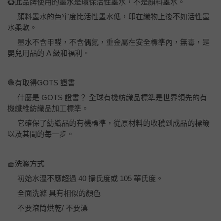
♻️此品牌使用的墨水是環保活性墨水，不是顏料墨水。
顏料墨水的色牢度比活性墨水低，印在織物上後不如活性墨
水柔軟。
墨水不含甲醛，不含偶氮，重金屬在安全標準內，無毒，是
嬰兒用品的 A 級和福利。
🧶有取得GOTS 證書
什麼是 GOTS 證書？ 全球有機紡織品標準是世界領先的有
機纖維紡織品加工標準。
它確保了紡織品的有機標準，從原材料的收穫到成品的標籤
以及其間的每一步。
🧺洗滌方式
初始水溫不應超過 40 攝氏度或 105 華氏度。
全面洗滌 具有相似的顏色
不要滾筒烘乾/ 不要漂