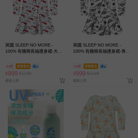
英國 SLEEP NO MORE -
英國 SLEEP NO MORE -
100% 有機棉長袖連身裙-大白
100% 有機棉長袖連身裙-侏儸
鯊JAWS/漫畫塗鴉
紀公園/黑白恐龍標本
83折
即將售完
83折
即將售完
999
999
$
$
1199
$
$
1199
最新上架
最新上架