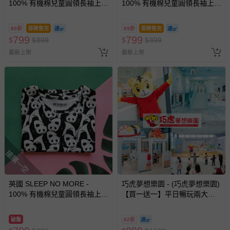
100% 有機棉兒童圓領長袖上
100% 有機棉兒童圓領長袖上
衣-雲朵
衣-貝殼帆船 (2-4 Y)
89折
即將售完
89折
即將售完
799
799
$
$
899
$
$
899
最新上架
最新上架
搶購一空
英國 SLEEP NO MORE -
巧虎夢想樂園 - (巧虎夢想樂園)
100% 有機棉兒童圓領長袖上
【買一送一】平日暢玩兩大一
衣-熊貓 (2-4 Y)
小套票 (正券為電子票券現場兌
換，贈送券現場領取)-效期至
破盤
62折
2026/10/16 正券逾期視同現金