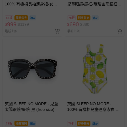
100% 有機棉長袖連身裙-女孩
兒童眼鏡/鏡框-玳瑁圓形鏡框
與紅鶴
(free size)
83折
即將售完
78折
即將售完
999
690
$
$
1199
$
$
880
最新上架
最新上架
英國 SLEEP NO MORE - 兒童
英國 SLEEP NO MORE -
太陽眼鏡/墨鏡-黑 (free size)
100% 有機棉兒童連身泳衣-檸
檬
78折
即將售完
79折
即將售完