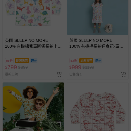
英國 SLEEP NO MORE -
英國 SLEEP NO MORE -
100% 有機棉兒童圓領長袖上
100% 有機棉長袖連身裙-童趣
衣-童趣造型氣球
造型氣球
89折
即將售完
83折
即將售完
799
999
$
$
899
$
$
1199
最新上架
已售出 1