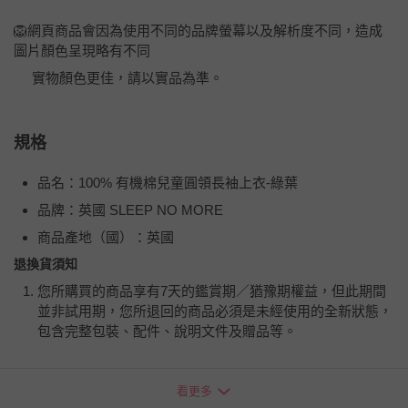
🦁網頁商品會因為使用不同的品牌螢幕以及解析度不同，造成
圖片顏色呈現略有不同
實物顏色更佳，請以實品為準。
規格
品名：100% 有機棉兒童圓領長袖上衣-綠葉
品牌：英國 SLEEP NO MORE
商品產地（國）：英國
退換貨須知
您所購買的商品享有7天的鑑賞期／猶豫期權益，但此期間
並非試用期，您所退回的商品必須是未經使用的全新狀態，
包含完整包裝、配件、說明文件及贈品等。
如需退換貨，請於收到商品7天（含例假日內提出），如為
看更多
瑕疵退換貨所產生的運費，將由媽咪愛負責處理，若非瑕疵