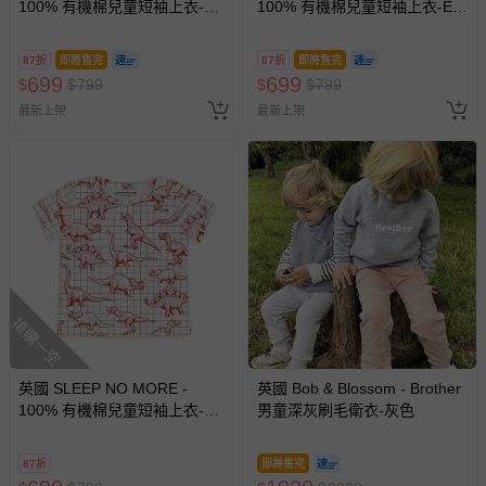
100% 有機棉兒童短袖上衣-草
100% 有機棉兒童短袖上衣-ET
莓
外星人/外星人
87折
即將售完
87折
即將售完
699
699
$
$
799
$
$
799
最新上架
最新上架
搶購一空
英國 SLEEP NO MORE -
英國 Bob & Blossom - Brother
100% 有機棉兒童短袖上衣-侏
男童深灰刷毛衛衣-灰色
儸紀公園/白底紅色恐龍塗鴉
(1.5-2 Y)
87折
即將售完