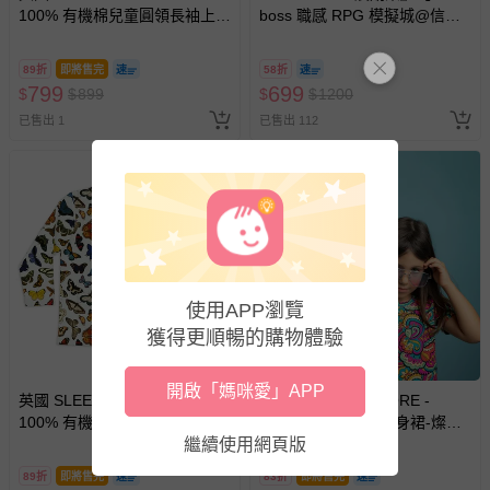
100% 有機棉兒童圓領長袖上
boss 職感 RPG 模擬城@信義
衣-藍色樹果
A11 】2026/7/10-8/30 (電子票
券，於展期現場憑訂單編號兌
89折
即將售完
58折
換，依現場梯次安排入場，逾
799
699
$
$
899
$
$
1200
期作廢) (兒童票(2歲以上)贈一
已售出 1
已售出 112
名陪伴成人)
使用APP瀏覽
獲得更順暢的購物體驗
開啟「媽咪愛」APP
英國 SLEEP NO MORE -
英國 SLEEP NO MORE -
100% 有機棉兒童圓領長袖上
100% 有機棉長袖連身裙-燦爛
衣-蝴蝶
世界
繼續使用網頁版
89折
即將售完
83折
即將售完