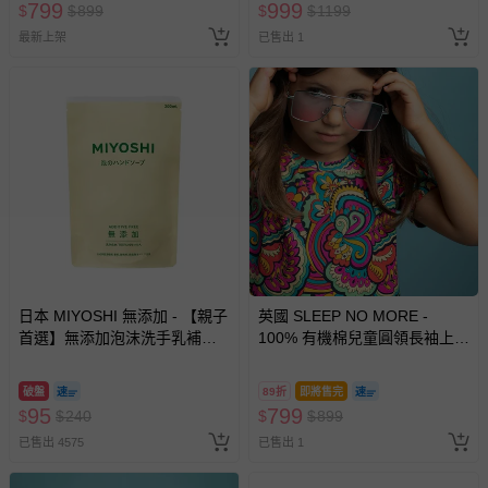
799
999
$
$
899
$
$
1199
最新上架
已售出 1
日本 MIYOSHI 無添加 - 【親子
英國 SLEEP NO MORE -
首選】無添加泡沫洗手乳補充
100% 有機棉兒童圓領長袖上
包-300ml
衣-綺麗世界
破盤
89折
即將售完
95
799
$
$
240
$
$
899
已售出 4575
已售出 1