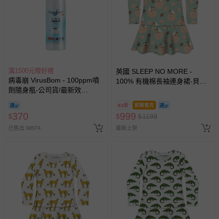
亦保留出貨與否的權利。離島、偏遠地區、樓層親送等加價
費用，可能會另需加收。
商品實際的配達日期，可於訂單個人資料內的查詢訂單內，
已出貨通知之訊息為主。
如您收到商品，請依正常流程檢查是否完好，若商品遇瑕疵
滿1500元贈好禮
情形，您可申請更換新品或退貨，請見：
退貨的辦理流程
。
英國 SLEEP NO MORE -
病毒崩 VirusBom - 100ppm噴
100% 有機棉長袖連身裙-貝殼
若您對於會員帳號、商品訂購與資訊、購物流程、付款方
劑隨身瓶-公司貨/最新效
帆船 (1.5-2 Y)
式、折價券與購物金的使用、退貨及商品運送方式等有疑
期-100ml
83折
即將售完
問，你可詳見：
媽咪愛客服中心
。
370
999
$
$
$
1199
預購商品：預購為海外同步代購，遇缺貨即會通知媽咪並協
已售出 98974
最新上架
助取消退款事宜。
商品如因「價格、組合」等錯誤原因，導致無法安排出貨，
會主動以簡訊及mail通知訂單取消事宜，並將提供適當補
償。