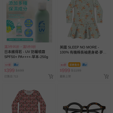
滿3件95折，滿5件9折
英國 SLEEP NO MORE -
日本繽得若 - UV 防曬噴霧
100% 有機棉長袖連身裙-夢想
SPF50+ PA++++-草本-250g
紙鶴
57折
83折
即將售完
399
999
$
$
699
$
$
1199
已售出 713
最新上架