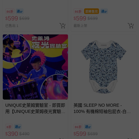
窗花 (12-18 M)
雜訊
報紙、期刊或雜誌（惟書籍如經拆封、使用，則酌收整
新費用）。
86折
86折
即將售完
599
599
$
$
699
$
$
699
經消費者拆封之影音商品或電腦軟體（例如 DVD、CD
已售出 1
最新上架
等）。
非以有形媒介提供之數位內容或一經提供即為完成之線
上服務，經消費者事先同意始提供（例如線上課程、遊
戲或活動點數等）。
已拆封之以下類型商品：
-個人衛生用品（例如尿布、貼身衣物、泳裝、襪子、地
墊、寢具類等）。
-新生兒親膚衣物（嬰幼兒包巾與背巾、包屁衣、學習
褲、紗布衣等）。
-接觸性孕哺產品（奶嘴、奶瓶、擠乳器、哺乳衣、托腹
帶束縛衣、餐搖椅等）。
UNIQUE史萊姆實驗室 - 即買即
英國 SLEEP NO MORE -
-其他原廠盒裝商品封口處已貼上「不可拆封」，或具警
用【UNIQUE史萊姆夜光實驗室
100% 有機棉短袖包屁衣-白底
示字句等說明貼紙、封條者。
@ 台北科教館 】2026/6/11-
藍色小雛菊
8/30 (電子票券，於展期現場憑
國際航空、客運、訂房等服務。
8折
86折
訂單編號兌換，逾期作廢) (大
390
599
$
$
490
$
$
699
人小孩均一價(3歲以上需購票))