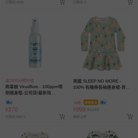
相關的退換貨辦理流程，可詳見：
退換貨 & 退款問題
已售出 4265
已售出 3
其他常見問題：
運送服務：目前提供的運送僅限台灣本島。如您位於離島地
區，可能會無法配送，或須依據商品需加收離島運費。廠商
亦保留出貨與否的權利。離島、偏遠地區、樓層親送等加價
費用，可能會另需加收。
商品實際的配達日期，可於訂單個人資料內的查詢訂單內，
已出貨通知之訊息為主。
如您收到商品，請依正常流程檢查是否完好，若商品遇瑕疵
滿1500元贈好禮
情形，您可申請更換新品或退貨，請見：
退貨的辦理流程
。
英國 SLEEP NO MORE -
病毒崩 VirusBom - 100ppm噴
100% 有機棉長袖連身裙-貝殼
若您對於會員帳號、商品訂購與資訊、購物流程、付款方
劑隨身瓶-公司貨/最新效
帆船 (1.5-2 Y)
式、折價券與購物金的使用、退貨及商品運送方式等有疑
期-100ml
83折
即將售完
問，你可詳見：
媽咪愛客服中心
。
370
999
$
$
$
1199
預購商品：預購為海外同步代購，遇缺貨即會通知媽咪並協
已售出 98974
最新上架
助取消退款事宜。
商品如因「價格、組合」等錯誤原因，導致無法安排出貨，
會主動以簡訊及mail通知訂單取消事宜，並將提供適當補