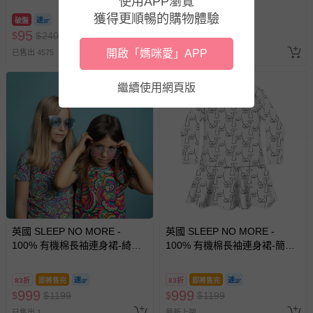
使用APP瀏覽
獲得更順暢的購物體驗
破盤
89折
即將售完
95
799
$
$
240
$
$
899
開啟「媽咪愛」APP
已售出 4575
已售出 1
繼續使用網頁版
英國 SLEEP NO MORE -
英國 SLEEP NO MORE -
100% 有機棉長袖連身裙-綺麗
100% 有機棉長袖連身裙-簡筆
世界
表情
83折
即將售完
83折
即將售完
999
999
$
$
1199
$
$
1199
已售出 1
最新上架