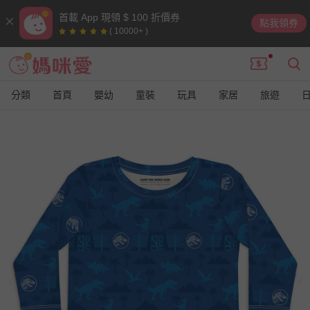
首載 App 現領 $ 100 折價券
點我領券
( 10000+ )
分類
首頁
嬰幼
童裝
玩具
家居
旅遊