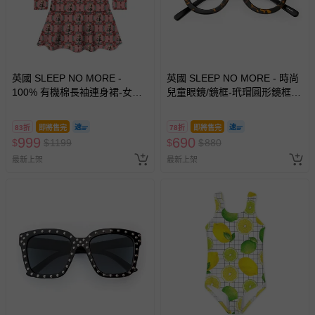
英國 SLEEP NO MORE -
英國 SLEEP NO MORE - 時尚
100% 有機棉長袖連身裙-女孩
兒童眼鏡/鏡框-玳瑁圓形鏡框
與紅鶴
(free size)
83折
即將售完
78折
即將售完
999
690
$
$
1199
$
$
880
最新上架
最新上架