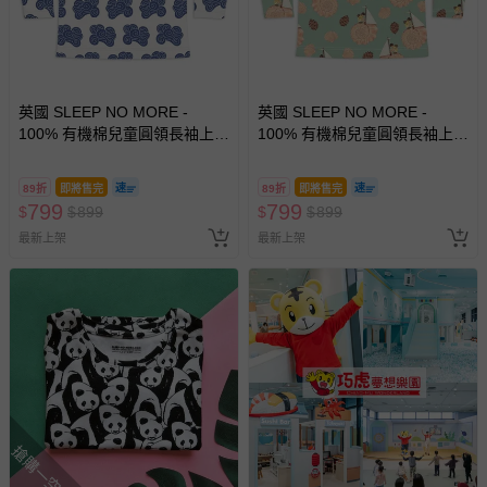
英國 SLEEP NO MORE -
英國 SLEEP NO MORE -
100% 有機棉兒童圓領長袖上
100% 有機棉兒童圓領長袖上
衣-雲朵
衣-貝殼帆船 (2-4 Y)
89折
即將售完
89折
即將售完
799
799
$
$
899
$
$
899
最新上架
最新上架
搶購一空