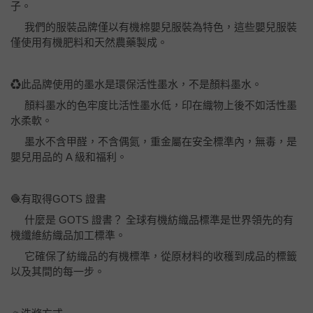
子。
我們的服裝品牌僅以有機棉嬰兒服裝為特色，這些嬰兒服裝
僅使用有機肥料和天然農藥製成。
♻️此品牌使用的墨水是環保活性墨水，不是顏料墨水。
顏料墨水的色牢度比活性墨水低，印在織物上後不如活性墨
水柔軟。
墨水不含甲醛，不含偶氮，重金屬在安全標準內，無毒，是
嬰兒用品的 A 級和福利。
🧶有取得GOTS 證書
什麼是 GOTS 證書？ 全球有機紡織品標準是世界領先的有
機纖維紡織品加工標準。
它確保了紡織品的有機標準，從原材料的收穫到成品的標籤
以及其間的每一步。