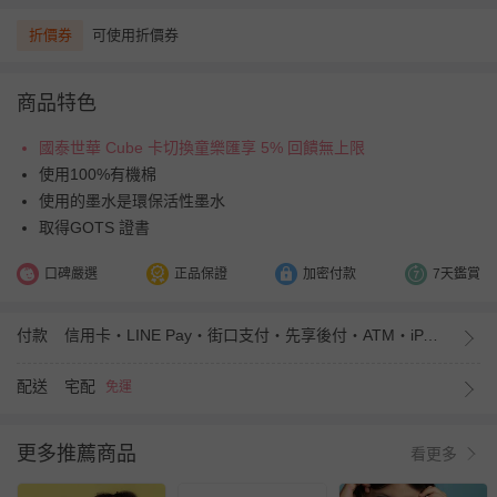
折價券
可使用折價券
商品特色
國泰世華 Cube 卡切換童樂匯享 5% 回饋無上限
使用100%有機棉
使用的墨水是環保活性墨水
取得GOTS 證書
口碑嚴選
正品保證
加密付款
7天鑑賞
付款
信用卡・LINE Pay・街口支付・先享後付・ATM・iPASS MONEY
配送
宅配
免運
更多推薦商品
看更多