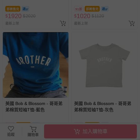
即將售完
91折
即將售完
1920
1020
$
$
2020
$
$
1120
最新上架
最新上架
英國 Bob & Blossom - 哥哥弟
英國 Bob & Blossom - 哥哥弟
弟棉質短袖T恤-藍色
弟棉質短袖T恤-灰色
91折
即將售完
91折
即將售完
加入購物車
1020
1020
$
$
1120
$
$
1120
追蹤
購物車
最新上架
最新上架