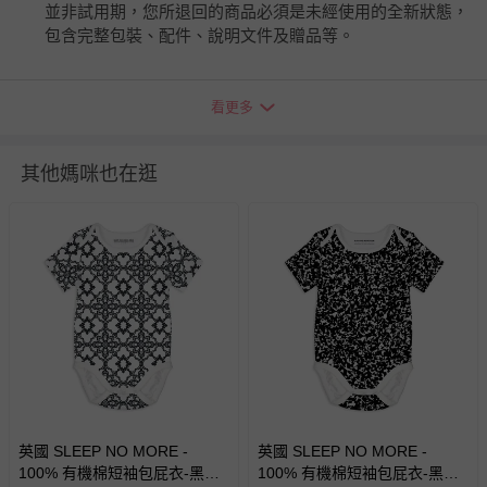
並非試用期，您所退回的商品必須是未經使用的全新狀態，
包含完整包裝、配件、說明文件及贈品等。
如需退換貨，請於收到商品7天（含例假日內提出），如為
看更多
瑕疵退換貨所產生的運費，將由媽咪愛負責處理，若非瑕疵
退貨，您可至『查詢訂單』>『已出貨』中查詢該筆訂單，
並點選『我要退貨』即可進行申請。若有相關退貨問題，請
其他媽咪也在逛
至媽咪愛
LINE@客服ID: @mamilove
我們將依序為您處理
與服務，謝謝。
針對滿件折/滿額贈…等活動，如因部份退貨，而該訂單保
留商品未達活動門檻，將以原價計算，活動贈品亦需一併退
回。
部分商品依據消費者保護法的規定，不適用七天鑑賞期/猶
豫期範圍：
易於腐敗、保存期限較短或解約時即將逾期（例如生鮮
商品、食品等）。
英國 SLEEP NO MORE -
英國 SLEEP NO MORE -
100% 有機棉短袖包屁衣-黑白
客製化商品（例如客製生日書、姓名貼等）。
100% 有機棉短袖包屁衣-黑白