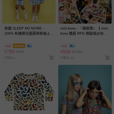
英國 SLEEP NO MORE -
mini boss - 『展期票』【 mini
100% 有機棉兒童圓領長袖上
boss 職感 RPG 模擬城@信義
衣-藍色樹果
A11 】2026/7/10-8/30 (電子票
券，於展期現場憑訂單編號兌
89折
即將售完
58折
換，依現場梯次安排入場，逾
799
699
$
$
899
$
$
1200
期作廢) (兒童票(2歲以上)贈一
已售出 1
已售出 112
名陪伴成人)