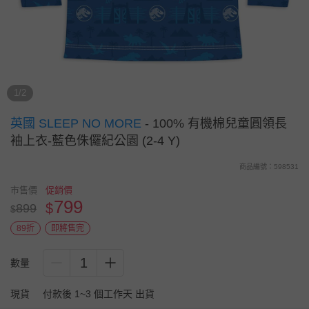
1/2
英國 SLEEP NO MORE
-
100% 有機棉兒童圓領長
袖上衣-藍色侏儸紀公園 (2-4 Y)
商品編號：598531
市售價
促銷價
799
$
899
$
89折
即將售完
1
數量
現貨
付款後 1~3 個工作天 出貨