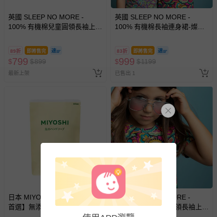
英國 SLEEP NO MORE -
英國 SLEEP NO MORE -
100% 有機棉兒童圓領長袖上
100% 有機棉長袖連身裙-燦爛
衣-蝴蝶
世界
89折
即將售完
83折
即將售完
799
999
$
$
899
$
$
1199
最新上架
已售出 1
日本 MIYOSHI 無添加 - 【親子
英國 SLEEP NO MORE -
首選】無添加泡沫洗手乳補充
100% 有機棉兒童圓領長袖上
包-300ml
衣-綺麗世界