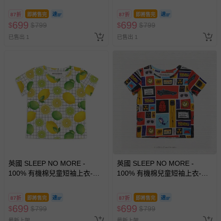
87折
即將售完
87折
即將售完
699
699
$
$
799
$
$
799
已售出 1
已售出 1
英國 SLEEP NO MORE -
英國 SLEEP NO MORE -
100% 有機棉兒童短袖上衣-檸
100% 有機棉兒童短袖上衣-回
檬
到未來 (2-4 Y)
87折
即將售完
87折
即將售完
699
699
$
$
799
$
$
799
最新上架
最新上架