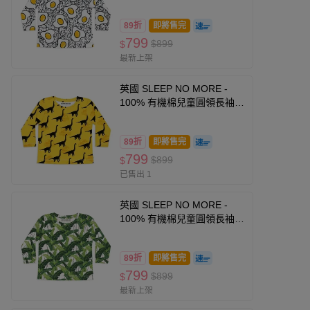
衣-荷包蛋 (2-4 Y)
89折
即將售完
799
$899
$
最新上架
英國 SLEEP NO MORE -
100% 有機棉兒童圓領長袖上
衣-儸紀公園/黃底雷龍
89折
即將售完
799
$899
$
已售出 1
英國 SLEEP NO MORE -
100% 有機棉兒童圓領長袖上
衣-綠葉
89折
即將售完
799
$899
$
最新上架