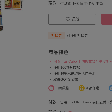
現貨
付款後 1~3 個工作天 出貨
追蹤
折價券
可使用折價券
商品特色
國泰世華 Cube 卡切換童樂匯享 5%
使用100%有機棉
使用的墨水是環保活性墨水
取得GOTS 證書
口碑嚴選
正品保證
付款
信用卡・LINE Pay・街口支付・先