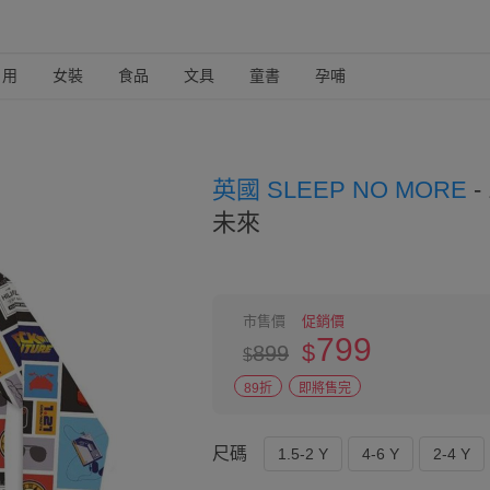
日用
女裝
食品
文具
童書
孕哺
英國 SLEEP NO MORE
-
未來
市售價
促銷價
799
$
899
$
89折
即將售完
尺碼
1.5-2 Y
4-6 Y
2-4 Y