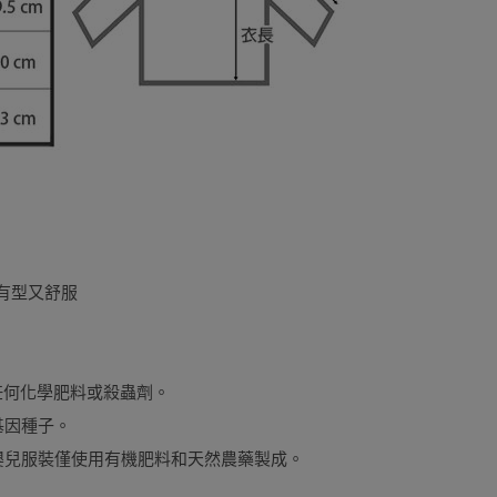
來有型又舒服
任何化學肥料或殺蟲劑。
基因種子。
兒服裝僅使用有機肥料和天然農藥製成。