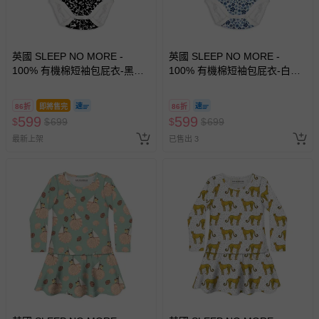
褲、紗布衣等）。
-接觸性孕哺產品（奶嘴、奶瓶、擠乳器、哺乳衣、托腹
帶束縛衣、餐搖椅等）。
英國 SLEEP NO MORE -
英國 SLEEP NO MORE -
-其他原廠盒裝商品封口處已貼上「不可拆封」，或具警
100% 有機棉短袖包屁衣-黑白
100% 有機棉短袖包屁衣-白底
示字句等說明貼紙、封條者。
雜訊
藍色小雛菊
國際航空、客運、訂房等服務。
86折
即將售完
86折
599
599
$
$
699
$
$
699
相關的退換貨辦理流程，可詳見：
退換貨 & 退款問題
最新上架
已售出 3
其他常見問題：
運送服務：目前提供的運送僅限台灣本島。如您位於離島地
區，可能會無法配送，或須依據商品需加收離島運費。廠商
亦保留出貨與否的權利。離島、偏遠地區、樓層親送等加價
費用，可能會另需加收。
商品實際的配達日期，可於訂單個人資料內的查詢訂單內，
已出貨通知之訊息為主。
如您收到商品，請依正常流程檢查是否完好，若商品遇瑕疵
情形，您可申請更換新品或退貨，請見：
退貨的辦理流程
。