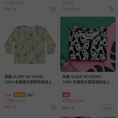
799
370
$
$
899
$
最新上架
已售出 98985
搶購一空
英國 SLEEP NO MORE -
英國 SLEEP NO MORE -
100% 有機棉兒童圓領長袖上
100% 有機棉兒童圓領長袖上
衣-貝殼帆船 (2-4 Y)
衣-熊貓 (2-4 Y)
89折
即將售完
破盤
799
799
$
$
899
$
$
899
最新上架
追蹤
最新上架