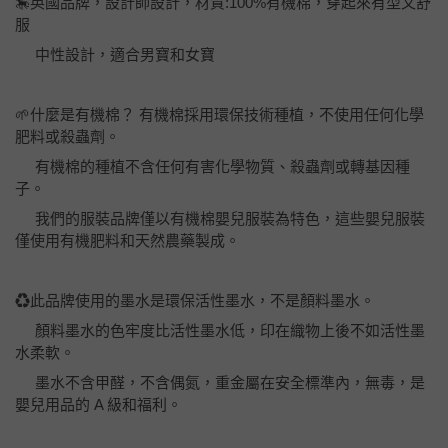
🎠英國品牌，設計師設計，材質:100%有機棉，穿起來有型又舒
服
中性設計，適合男寶和女寶
🌱什麼是有機棉？ 有機棉採用環保技術種植，不使用任何化學
肥料或殺蟲劑。
有機棉的種植不含任何有害化學物質、殺蟲劑或轉基因種
子。
我們的服裝品牌僅以有機棉嬰兒服裝為特色，這些嬰兒服裝
僅使用有機肥料和天然農藥製成。
♻️此品牌使用的墨水是環保活性墨水，不是顏料墨水。
顏料墨水的色牢度比活性墨水低，印在織物上後不如活性墨
水柔軟。
墨水不含甲醛，不含偶氮，重金屬在安全標準內，無毒，是
嬰兒用品的 A 級和福利。