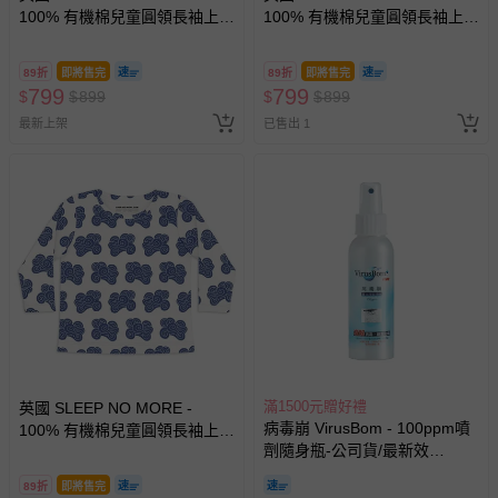
100% 有機棉兒童圓領長袖上
100% 有機棉兒童圓領長袖上
衣-草綠老虎
衣-白底紅色恐龍塗鴉
89折
即將售完
89折
即將售完
799
799
$
$
899
$
$
899
最新上架
已售出 1
滿1500元贈好禮
英國 SLEEP NO MORE -
病毒崩 VirusBom - 100ppm噴
100% 有機棉兒童圓領長袖上
劑隨身瓶-公司貨/最新效
衣-雲朵
期-100ml
89折
即將售完