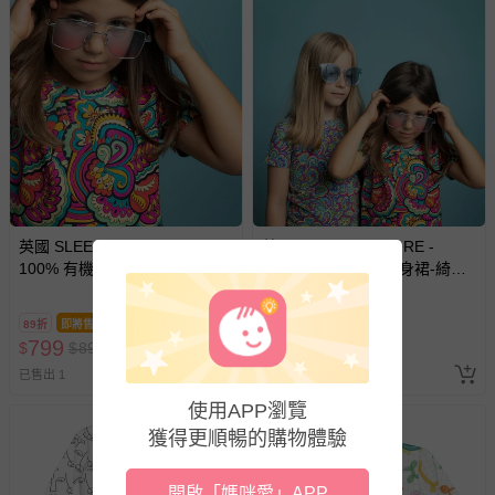
英國 SLEEP NO MORE -
英國 SLEEP NO MORE -
100% 有機棉兒童圓領長袖上
100% 有機棉長袖連身裙-綺麗
衣-綺麗世界
世界
89折
即將售完
83折
即將售完
799
999
$
$
899
$
$
1199
已售出 1
已售出 1
使用APP瀏覽
獲得更順暢的購物體驗
開啟「媽咪愛」APP