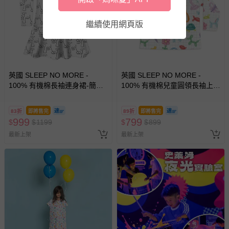
繼續使用網頁版
英國 SLEEP NO MORE -
英國 SLEEP NO MORE -
100% 有機棉長袖連身裙-簡筆
100% 有機棉兒童圓領長袖上
表情
衣-童趣造型氣球
83折
即將售完
89折
即將售完
999
799
$
$
1199
$
$
899
最新上架
最新上架