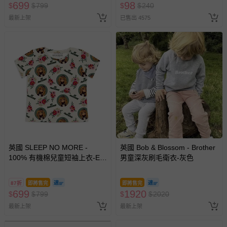
699
98
$
$
799
$
$
240
最新上架
已售出 4575
英國 SLEEP NO MORE -
英國 Bob & Blossom - Brother
100% 有機棉兒童短袖上衣-ET
男童深灰刷毛衛衣-灰色
外星人/外星人
87折
即將售完
即將售完
699
1920
$
$
799
$
$
2020
最新上架
最新上架