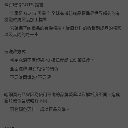
🧶有取得GOTS 證書
什麼是 GOTS 證書？ 全球有機紡織品標準是世界領先的有
機纖維紡織品加工標準。
它確保了紡織品的有機標準，從原材料的收穫到成品的標籤
以及其間的每一步。
🧺洗滌方式
初始水溫不應超過 40 攝氏度或 105 華氏度。
全面洗滌 具有相似的顏色
不要滾筒烘乾/ 不要漂
🦁網頁商品會因為使用不同的品牌螢幕以及解析度不同，造成
圖片顏色呈現略有不同
實物顏色更佳，請以實品為準。