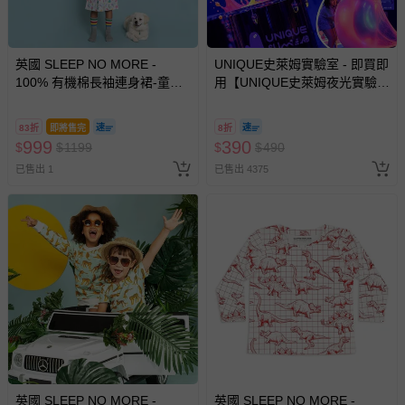
英國 SLEEP NO MORE -
UNIQUE史萊姆實驗室 - 即買即
100% 有機棉長袖連身裙-童趣
用【UNIQUE史萊姆夜光實驗室
造型氣球
@ 台北科教館 】2026/6/11-
8/30 (電子票券，於展期現場憑
83折
即將售完
8折
訂單編號兌換，逾期作廢) (大
999
390
$
$
1199
$
$
490
人小孩均一價(3歲以上需購票))
已售出 1
已售出 4375
英國 SLEEP NO MORE -
英國 SLEEP NO MORE -