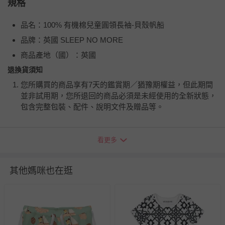
規格
品名：100% 有機棉兒童圓領長袖-貝殼帆船
品牌：英國 SLEEP NO MORE
商品產地（國）：英國
退換貨須知
您所購買的商品享有7天的鑑賞期／猶豫期權益，但此期間
並非試用期，您所退回的商品必須是未經使用的全新狀態，
包含完整包裝、配件、說明文件及贈品等。
如需退換貨，請於收到商品7天（含例假日內提出），如為
看更多
瑕疵退換貨所產生的運費，將由媽咪愛負責處理，若非瑕疵
退貨，您可至『查詢訂單』>『已出貨』中查詢該筆訂單，
並點選『我要退貨』即可進行申請。若有相關退貨問題，請
其他媽咪也在逛
至媽咪愛
LINE@客服ID: @mamilove
我們將依序為您處理
與服務，謝謝。
針對滿件折/滿額贈…等活動，如因部份退貨，而該訂單保
留商品未達活動門檻，將以原價計算，活動贈品亦需一併退