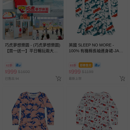
巧虎夢想樂園 - (巧虎夢想樂園)
英國 SLEEP NO MORE -
【買一送一】平日暢玩兩大一
100% 有機棉長袖連身裙-JAWS
小套票 (正券為電子票券現場兌
大白鯊
換，贈送券現場領取)-效期至
62折
83折
即將售完
2026/10/16 正券逾期視同現金
999
999
$
$
1600
$
$
1199
券使用
已售出 94
最新上架