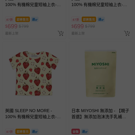
100% 有機棉兒童短袖上衣-紫
100% 有機棉兒童短袖上衣-彩
色澳洲動物園
虹雲朵
87折
即將售完
87折
即將售完
699
699
$
$
799
$
$
799
最新上架
最新上架
英國 SLEEP NO MORE -
日本 MIYOSHI 無添加 - 【親子
100% 有機棉兒童短袖上衣-草
首選】無添加泡沫洗手乳補充
莓
包-300ml
87折
即將售完
破盤