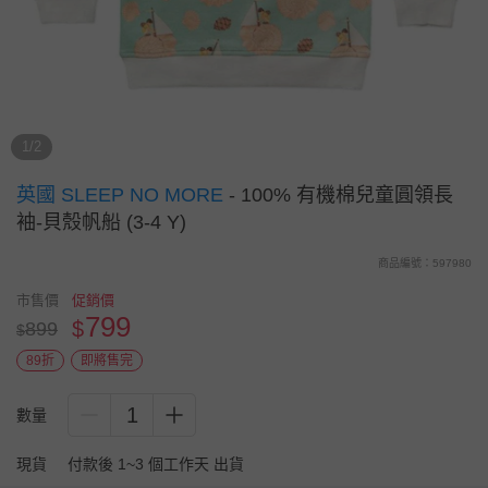
1/2
英國 SLEEP NO MORE
-
100% 有機棉兒童圓領長
袖-貝殼帆船 (3-4 Y)
商品編號：597980
市售價
促銷價
799
$
899
$
89折
即將售完
1
數量
現貨
付款後 1~3 個工作天 出貨