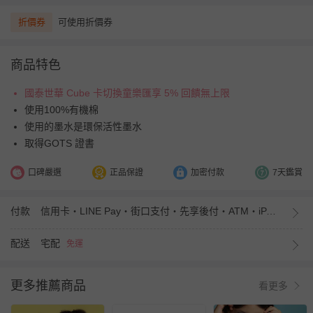
折價券
可使用折價券
商品特色
國泰世華 Cube 卡切換童樂匯享 5% 回饋無上限
使用100%有機棉
使用的墨水是環保活性墨水
取得GOTS 證書
口碑嚴選
正品保證
加密付款
7天鑑賞
付款
信用卡・LINE Pay・街口支付・先享後付・ATM・iPASS MONEY
配送
宅配
免運
更多推薦商品
看更多