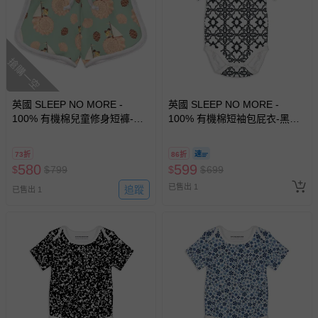
回。
部分商品依據消費者保護法的規定，不適用七天鑑賞期/猶
搶購一空
豫期範圍：
易於腐敗、保存期限較短或解約時即將逾期（例如生鮮
商品、食品等）。
英國 SLEEP NO MORE -
英國 SLEEP NO MORE -
100% 有機棉兒童修身短褲-貝
客製化商品（例如客製生日書、姓名貼等）。
100% 有機棉短袖包屁衣-黑白
殼帆船 (4-6 Y)
窗花 (12-18 M)
報紙、期刊或雜誌（惟書籍如經拆封、使用，則酌收整
新費用）。
73折
86折
580
599
$
$
799
$
$
699
經消費者拆封之影音商品或電腦軟體（例如 DVD、CD
已售出 1
追蹤
已售出 1
等）。
非以有形媒介提供之數位內容或一經提供即為完成之線
上服務，經消費者事先同意始提供（例如線上課程、遊
戲或活動點數等）。
已拆封之以下類型商品：
-個人衛生用品（例如尿布、貼身衣物、泳裝、襪子、地
墊、寢具類等）。
-新生兒親膚衣物（嬰幼兒包巾與背巾、包屁衣、學習