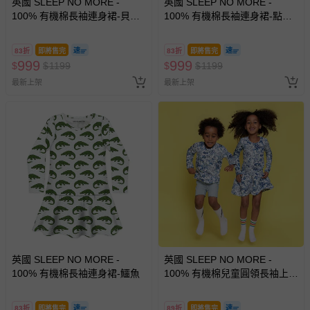
英國 SLEEP NO MORE -
英國 SLEEP NO MORE -
100% 有機棉長袖連身裙-貝殼
100% 有機棉長袖連身裙-點點
若您對於會員帳號、商品訂購與資訊、購物流程、付款方
帆船 (1.5-2 Y)
白底花豹
式、折價券與購物金的使用、退貨及商品運送方式等有疑
問，你可詳見：
媽咪愛客服中心
。
83折
即將售完
83折
即將售完
999
999
$
$
1199
$
$
1199
預購商品：預購為海外同步代購，遇缺貨即會通知媽咪並協
助取消退款事宜。
最新上架
最新上架
商品如因「價格、組合」等錯誤原因，導致無法安排出貨，
會主動以簡訊及mail通知訂單取消事宜，並將提供適當補
償。
英國 SLEEP NO MORE -
英國 SLEEP NO MORE -
100% 有機棉長袖連身裙-鱷魚
100% 有機棉兒童圓領長袖上
衣-藍色樹果
83折
即將售完
89折
即將售完