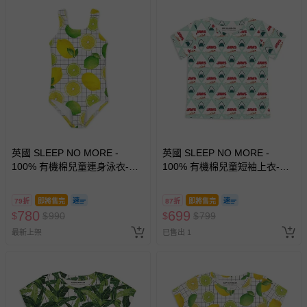
英國 SLEEP NO MORE -
英國 SLEEP NO MORE -
100% 有機棉兒童連身泳衣-檸
100% 有機棉兒童短袖上衣-大
檬
白鯊JWAS/海底大白鯊
79折
即將售完
87折
即將售完
780
699
$
$
990
$
$
799
最新上架
已售出 1