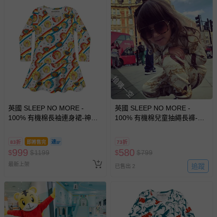
搶購一空
英國 SLEEP NO MORE -
英國 SLEEP NO MORE -
100% 有機棉長袖連身裙-神力
100% 有機棉兒童抽繩長褲-皮
女超人
帶與鍊條
83折
即將售完
73折
999
580
$
$
1199
$
$
799
最新上架
追蹤
已售出 2