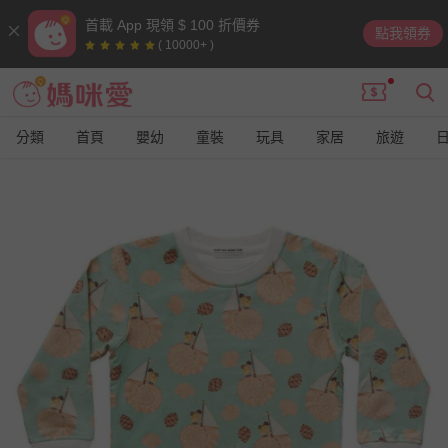
首載 App 現領 $ 100 折價券
點我領券
( 10000+ )
分類
首頁
嬰幼
童裝
玩具
家居
旅遊