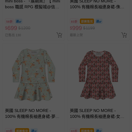
mini boss - 『展期票』【 mini
英國 SLEEP NO MORE -
boss 職感 RPG 模擬城@信義
100% 有機棉長袖連身裙-侏儸
A11 】2026/7/10-8/30 (電子票
紀公園/黑白恐龍標本
券，於展期現場憑訂單編號兌
58折
83折
即將售完
換，依現場梯次安排入場，逾
699
999
$
$
1200
$
$
1199
期作廢) (兒童票(2歲以上)贈一
已售出 130
最新上架
名陪伴成人)
英國 SLEEP NO MORE -
英國 SLEEP NO MORE -
100% 有機棉長袖連身裙-夢想
100% 有機棉長袖連身裙-女孩
紙鶴
與紅鶴
83折
即將售完
83折
即將售完