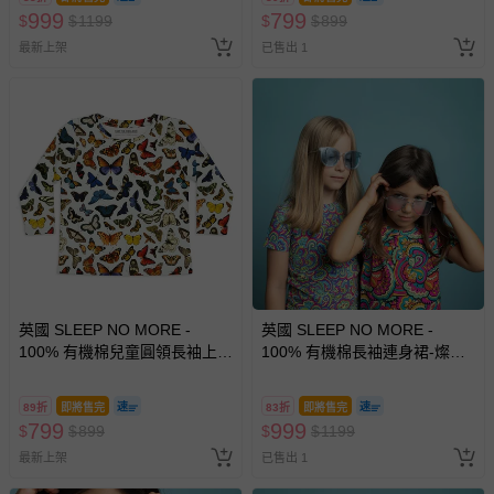
999
799
$
$
1199
$
$
899
最新上架
已售出 1
英國 SLEEP NO MORE -
英國 SLEEP NO MORE -
100% 有機棉兒童圓領長袖上
100% 有機棉長袖連身裙-燦爛
衣-蝴蝶
世界
89折
即將售完
83折
即將售完
799
999
$
$
899
$
$
1199
最新上架
已售出 1