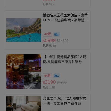
已售出 2
桃園名人堂花園大飯店 - 豪華
FUN一下住房專案 - 豪華雙人
房住宿券-優惠期限至2026-
11-30
42折
5999
$14300
$
已售出 19
【中和】悅池精品旅館2人時
尚/風情麗緻車庫房住宿券
64折
3190
$4980
$
最新上架
台北慕舍酒店 - 2人都會客房
一泊一食米其林早餐專案