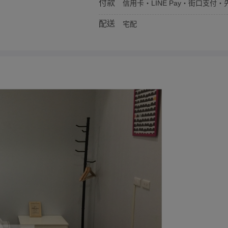
付款
信用卡・LINE Pay・街口支付・先
配送
宅配