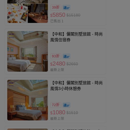
39折
5850
$15180
$
已售出 1
【中和】儷閣別墅旅館 - 時尚
風情住宿券
93折
2480
$2660
$
最新上架
【中和】儷閣別墅旅館 - 時尚
風情3小時休憩券
72折
1080
$1510
$
最新上架