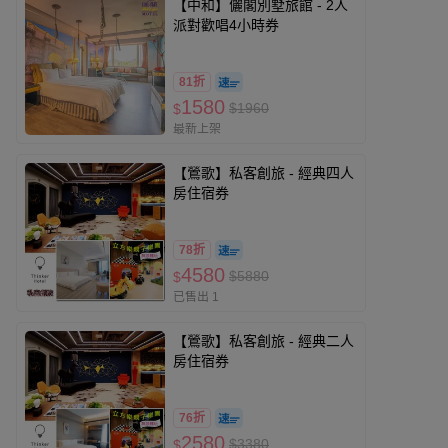
【中和】儷閣別墅旅館 - 2人
派對歡唱4小時券
81折
1580
$1960
$
最新上架
【鶯歌】私客創旅 - 經典四人
房住宿券
78折
4580
$5880
$
已售出 1
【鶯歌】私客創旅 - 經典二人
房住宿券
76折
2580
$3380
$