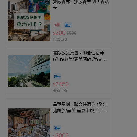
挪威森林 - 挪威森林 VIP 森活
卡
4折
200
$500
$
已售出 3
雲朗觀光集團 - 聯合住宿券
(君品/兆品/雲品/翰品/品文旅/
寶桑町屋/蘇卡利漫活)-優惠期
限至2026-10-31
2450
$
最新上架
晶華集團 - 聯合住宿券 (全台
捷絲旅/晶英/晶泉丰旅, 共13
館通用)-優惠期限至2026-11-
30
3000
$