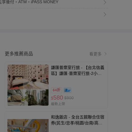
享後付・ATM・iPASS MONEY
更多推薦商品
看更多
謙匯普樂室行旅 - 【台北信義
區】謙匯·普樂室行旅-2小時
休息券(加贈1小時)
64折
580
$900
$
最新上架
和逸飯店 - 全台五館聯合住宿
券(民生/忠孝/桃園/台南/高
雄)-優惠期限至2026-9-30