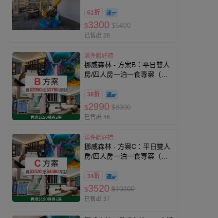
61折
3300
$5400
$
已售出 26
滿件贈好禮
挪威森林 - 方案B：平日雙人
房/四人房一泊一食專案（可
免費入住3780元以內房間）
（贈兩張『價值$150』餐券,
36折
贈品效期至27/5/20）-無使用
2990
$8300
$
期限
已售出 46
滿件贈好禮
挪威森林 - 方案C：平日雙人
房/四人房一泊一食專案（可
免費入住4580元以內房間）
（贈兩張『價值$150』餐券,
34折
贈品效期至27/5/20）-無使用
3520
$10300
$
期限
已售出 37