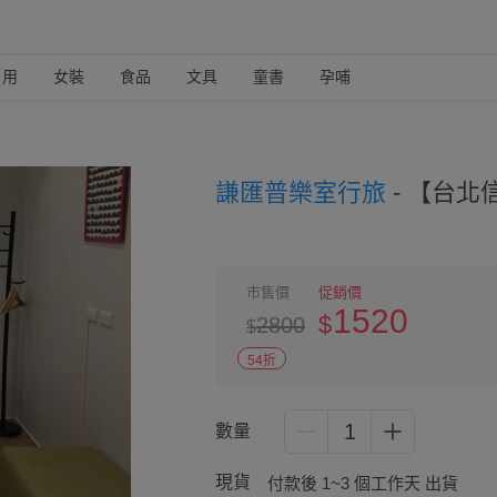
日用
女裝
食品
文具
童書
孕哺
謙匯普樂室行旅
-
【台北信
市售價
促銷價
1520
$
2800
$
54折
1
數量
現貨
付款後 1~3 個工作天 出貨