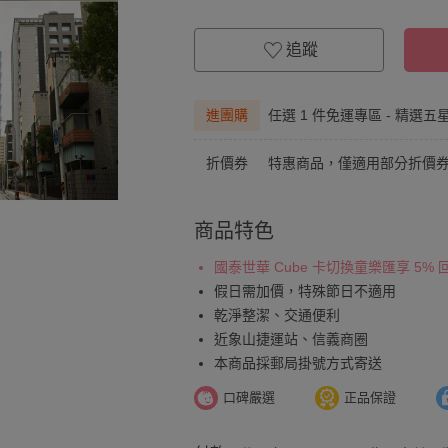
追蹤
進團購
任選 1 件免運專區 - 精選五
折價券
特惠商品，僅適用部分折價
商品特色
國泰世華 Cube 卡切換童樂匯享 5%
假日需加價，特殊節日不適用
乾淨整潔、交通便利
近象山捷運站、信義商圈
本商品採郵局掛號方式寄送
口碑嚴選
正品保證