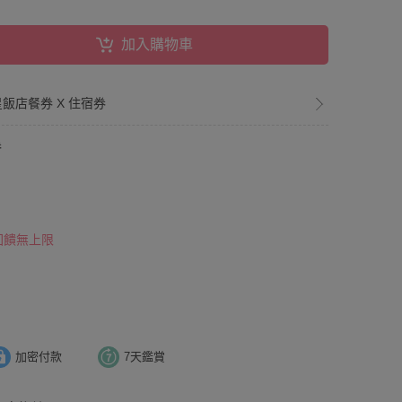
加入購物車
星飯店餐券 X 住宿券
券
 回饋無上限
加密付款
7天鑑賞