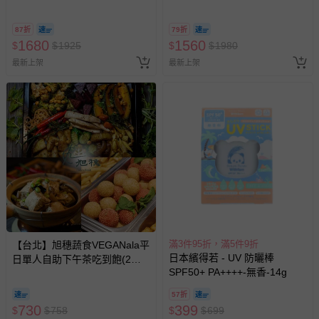
組)
87折
79折
1680
1560
$
$
1925
$
$
1980
最新上架
最新上架
滿3件95折，滿5件9折
【台北】旭穗蔬食VEGANala平
日本繽得若 - UV 防曬棒
日單人自助下午茶吃到飽(2張
SPF50+ PA++++-無香-14g
組)
57折
730
399
$
$
758
$
$
699