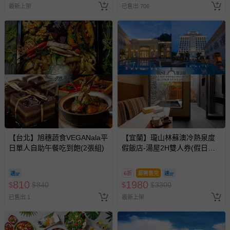
最新上架
已售出 706
【台北】旭穗蔬食VEGANala平
【宜蘭】瓏山林蘇澳冷熱泉度
日單人自助午餐吃到飽(2張組)
假飯店-湯屋2H雙人券(假日不
加價)
6折
即將售完
810
1980
$
$
840
$
$
3300
已售出 1
最新上架