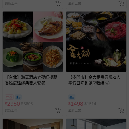
最新上架
最新上架
【台北】瀚寓酒店弈夢紅樓蒜
【多門市】金大鋤壽喜燒-1人
香脆皮雞經典雙人套餐
平假日吃到飽(2張組↘)
78折
2950
1498
$
$
3806
$
$
1514
最新上架
最新上架