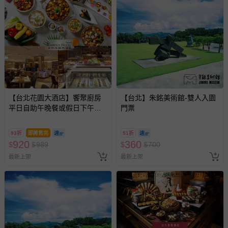
【台北花園大酒店】饗聚廚房
【台北】朱銘美術館-雙人入園
平日自助午晚餐或假日下午茶
門票
吃到飽
93折
即將售完
51折
920
360
$
$
989
$
$
700
最新上架
最新上架