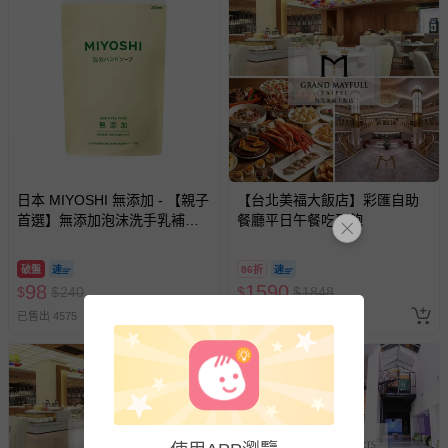
示字句等說明貼紙、封條者。
國際航空、客運、訂房等服務。
相關的退換貨辦理流程，可詳見：
退換貨 & 退款問題
其他常見問題：
運送服務：目前提供的運送僅限台灣本島。如您位於離島地
日本 MIYOSHI 無添加 - 【親子
【台北美福大飯店】彩匯自助
區，可能會無法配送，或須依據商品需加收離島運費。廠商
首選】無添加泡沫洗手乳補充
餐廳平日午餐吃到飽
亦保留出貨與否的權利。離島、偏遠地區、樓層親送等加價
包-300ml
費用，可能會另需加收。
破盤
86折
商品實際的配達日期，可於訂單個人資料內的查詢訂單內，
98
1590
$
$
240
$
$
1848
已出貨通知之訊息為主。
已售出 4575
最新上架
如您收到商品，請依正常流程檢查是否完好，若商品遇瑕疵
情形，您可申請更換新品或退貨，請見：
退貨的辦理流程
。
若您對於會員帳號、商品訂購與資訊、購物流程、付款方
式、折價券與購物金的使用、退貨及商品運送方式等有疑
問，你可詳見：
媽咪愛客服中心
。