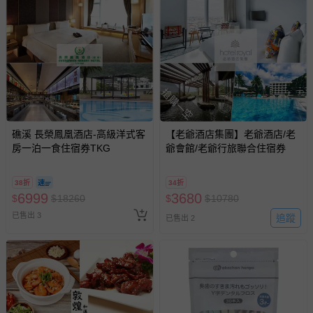
搶購一空
礁溪 長榮鳳凰酒店-高級洋式客
【老爺酒店集團】老爺酒店/老
房一泊一食住宿券TKG
爺會館/老爺行旅聯合住宿券
38折
34折
6999
3680
$
$
18260
$
$
10780
已售出 3
追蹤
已售出 2