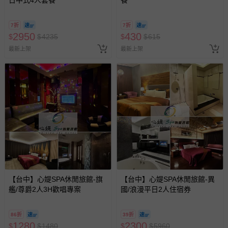
7折
7折
2950
430
$
$
4235
$
$
615
最新上架
最新上架
【台中】心媞SPA休閒旅館-旗
【台中】心媞SPA休閒旅館-異
艦/尊爵2人3H歡唱專案
國/浪漫平日2人住宿券
86折
39折
1280
2300
$
$
1480
$
$
5960