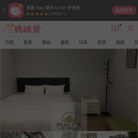
首載 App 現領 $ 100 折價券
點我領券
( 10000+ )
分類
首頁
嬰幼
童裝
玩具
家居
旅遊