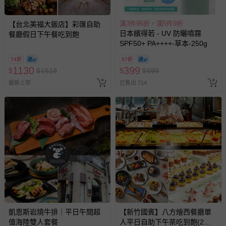
滿3件95折，滿5件9折
【台北美福大飯店】彩匯自助
日本繽得若 - UV 防曬噴霧
餐廳假日下午餐吃到飽
SPF50+ PA++++-草本-250g
74折
57折
1130
399
$
$
1518
$
$
699
最新上架
已售出 714
凱恩斯岩燒牛排｜平日午間超
【新竹國賓】八方燴西餐廳單
值海陸雙人套餐
人平日自助下午茶吃到飽(2張