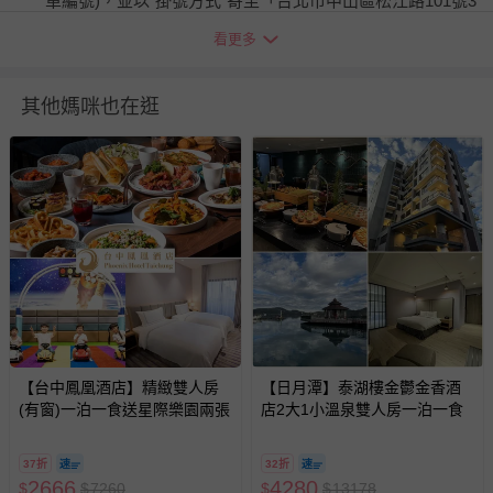
單編號)，並以"掛號方式"寄至「台北市中山區松江路101號3
樓」退貨組收，以利處理後續退費事宜
看更多
退換貨須知
您所購買的商品享有7天的鑑賞期／猶豫期權益，但此期間
其他媽咪也在逛
並非試用期，您所退回的商品必須是未經使用的全新狀態，
包含完整包裝、配件、說明文件及贈品等。
如需退換貨，請於收到商品7天（含例假日內提出），如為
瑕疵退換貨所產生的運費，將由媽咪愛負責處理，若非瑕疵
退貨，您可至『查詢訂單』>『已出貨』中查詢該筆訂單，
並點選『我要退貨』即可進行申請。若有相關退貨問題，請
至媽咪愛
LINE@客服ID: @mamilove
我們將依序為您處理
與服務，謝謝。
針對滿件折/滿額贈…等活動，如因部份退貨，而該訂單保
【台中鳳凰酒店】精緻雙人房
【日月潭】泰湖樓金鬱金香酒
留商品未達活動門檻，將以原價計算，活動贈品亦需一併退
(有窗)一泊一食送星際樂園兩張
店2大1小溫泉雙人房一泊一食
回。
37折
32折
部分商品依據消費者保護法的規定，不適用七天鑑賞期/猶
2666
4280
$
$
7260
$
$
13178