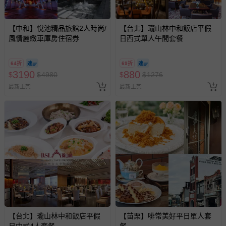
【中和】悅池精品旅館2人時尚/
【台北】瓏山林中和飯店平假
風情麗緻車庫房住宿券
日西式單人午間套餐
64折
69折
3190
880
$
$
4980
$
$
1276
最新上架
最新上架
【台北】瓏山林中和飯店平假
【苗栗】啡常美好平日單人套
日中式4人套餐
餐