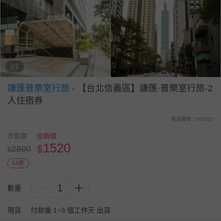
1/1
謙匯普樂室行旅
-
【台北信義區】謙匯·普樂室行旅-2
人住宿券
商品編號：595652
市售價
促銷價
1520
$
2800
$
54折
1
數量
現貨
付款後 1~3 個工作天 出貨