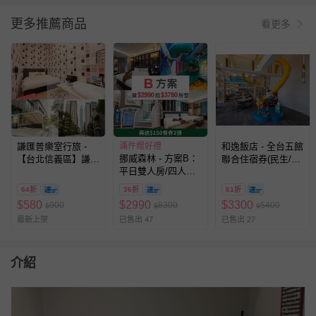
更多推薦商品
看更多
謙匯普樂室行旅 -
滿件贈好禮
和逸飯店 - 全台五館
挪威森林 - 方案B：
【台北信義區】謙匯
聯合住宿券(民生/忠
平日雙人房/四人房
·普樂室行旅-2小時
孝/桃園/台南/高雄)-
一泊一食專案（可免
休息券(加贈1小時)
優惠期限至2026-9-
64折
36折
61折
費入住3780元以內
30
$
580
$
2990
$
3300
900
8300
5400
$
$
$
房間）（贈兩張『價
最新上架
已售出 47
已售出 27
值$150』餐券,贈品
效期至27/5/20）-無
使用期限
介紹