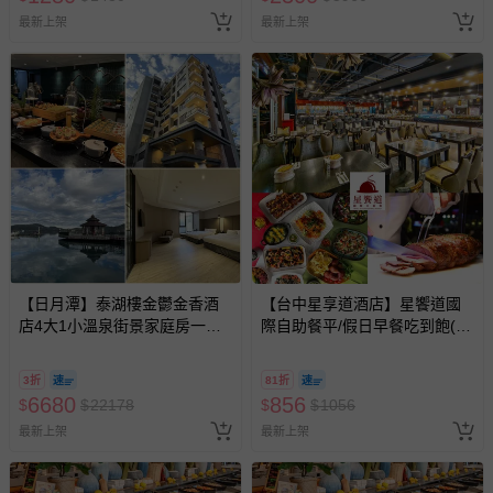
最新上架
最新上架
【日月潭】泰湖樓金鬱金香酒
【台中星享道酒店】星饗道國
店4大1小溫泉街景家庭房一泊
際自助餐平/假日早餐吃到飽(2
一食
張組)
3折
81折
6680
856
$
$
22178
$
$
1056
最新上架
最新上架