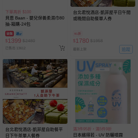
下單再折 $100
台北君悅酒店-凱菲屋平日午間
貝恩 Baan - 嬰兒保養柔濕巾80
或晚間自助餐單人券
抽-箱購-24包
破盤
91折
1399
1780
$
$
2480
$
$
1958
已售出 13612
追蹤
最新上架
滿3件95折，滿5件9折
台北君悅酒店-凱菲屋自助餐平
日本繽得若 - UV 防曬噴霧
日下午茶單人餐券