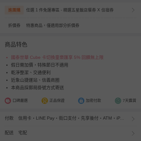
進團購
任選 1 件免運專區 - 精選五星飯店餐券 X 住宿券
折價券
特惠商品，僅適用部分折價券
商品特色
國泰世華 Cube 卡切換童樂匯享 5% 回饋無上限
假日需加價，特殊節日不適用
乾淨整潔、交通便利
近象山捷運站、信義商圈
本商品採郵局掛號方式寄送
口碑嚴選
正品保證
加密付款
7天鑑賞
付款
信用卡・LINE Pay・街口支付・先享後付・ATM・iPASS MONEY
配送
宅配