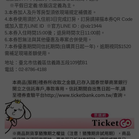
※平假日定義:依飯店定義為主。
3.本券加人及升等房型須依現場規定補價差。
4.本券使用須於入住前3日完成訂房，訂房請掃描本券QR Code
或加入官方LINE ID ※官方LINE ID : @olz1944i
5.本券入住時間15:00後；退房時間次日11:00前。
6.本券恕無法與其他優惠及專案合併使用。
7.本券優惠期間同信託期間(自購買日起一年)，逾期視同$1520
需補足現場差額使用。
地址：臺北市信義區信義路五段109號B1
電話：02-8786-4188