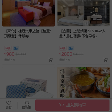
【彰化】桂冠汽車旅館【桂冠/
【宜蘭】止間蜻蜓ZJ Villa-2人
頂級型】休憩券
雙人房住宿券(不含早餐)
91折
67折
980
2800
$
$
1080
$
$
4200
最新上架
最新上架
加入購物車
追蹤
購物車