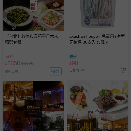
搶購一空
【台北】敦煌和漢苑平日六人
akachan honpo - 兒童用Y字型
精選套餐
牙線棒 30支入 (3歲~)
88折
2650
90
$
$
3000
$
已售出 618
追蹤
最新上架