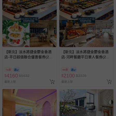
【新北】淡水將捷金鬱金香酒
【新北】淡水將捷金鬱金香酒
店-平日超值聯合優惠餐券(2張
店-河畔餐廳平日單人餐券(2張
組↘)
組↘)
74折
88折
4160
2100
$
$
5632
$
$
2376
最新上架
最新上架