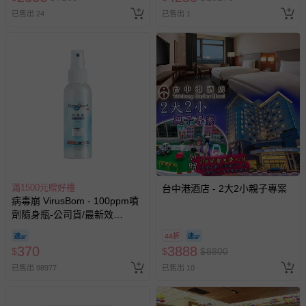
豫期範圍：
已售出 24
已售出 1
易於腐敗、保存期限較短或解約時即將逾期（例如生鮮
商品、食品等）。
客製化商品（例如客製生日書、姓名貼等）。
報紙、期刊或雜誌（惟書籍如經拆封、使用，則酌收整
新費用）。
經消費者拆封之影音商品或電腦軟體（例如 DVD、CD
等）。
非以有形媒介提供之數位內容或一經提供即為完成之線
上服務，經消費者事先同意始提供（例如線上課程、遊
戲或活動點數等）。
滿1500元贈好禮
台中港酒店 - 2大2小親子專案
已拆封之以下類型商品：
病毒崩 VirusBom - 100ppm噴
-個人衛生用品（例如尿布、貼身衣物、泳裝、襪子、地
劑隨身瓶-公司貨/最新效
墊、寢具類等）。
期-100ml
44折
-新生兒親膚衣物（嬰幼兒包巾與背巾、包屁衣、學習
370
3888
$
$
$
8800
褲、紗布衣等）。
已售出 98977
已售出 10
-接觸性孕哺產品（奶嘴、奶瓶、擠乳器、哺乳衣、托腹
帶束縛衣、餐搖椅等）。
-其他原廠盒裝商品封口處已貼上「不可拆封」，或具警