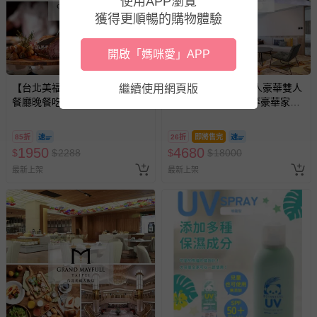
使用APP瀏覽
預購商品：預購為海外同步代購，遇缺貨即會通知媽咪並協
獲得更順暢的購物體驗
助取消退款事宜。
商品如因「價格、組合」等錯誤原因，導致無法安排出貨，
開啟「媽咪愛」APP
會主動以簡訊及mail通知訂單取消事宜，並將提供適當補
償。
【台北美福大飯店】彩匯自助
【花蓮美侖飯店】2人豪華雙人
繼續使用網頁版
餐廳晚餐吃到飽
房一泊二食(免費升等豪華家庭
套房)
85折
26折
即將售完
1950
4680
$
$
2288
$
$
18000
最新上架
最新上架