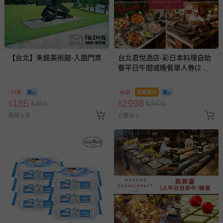
【台北】朱銘美術館-入園門票
台北君悅酒店-彩日本料理自助
餐平日午間或晚餐單人券(2張
組↘)
53折
86折
即將售完
185
2998
$
$
350
$
$
3476
最新上架
已售出 1
搶購一空