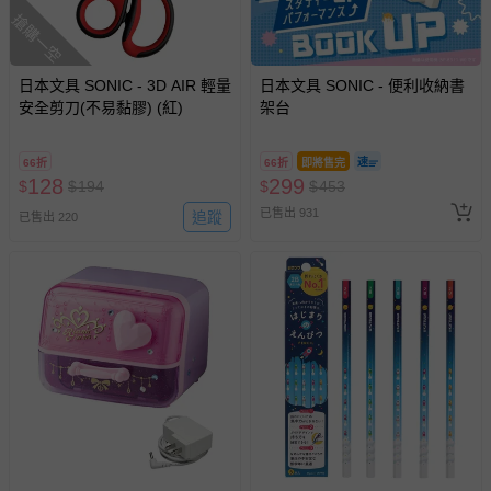
搶購一空
日本文具 SONIC - 3D AIR 輕量
日本文具 SONIC - 便利收納書
安全剪刀(不易黏膠) (紅)
架台
66折
66折
即將售完
128
299
$
$
194
$
$
453
已售出 931
追蹤
已售出 220