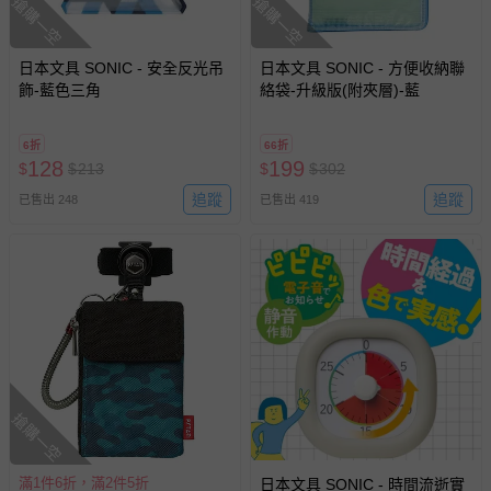
搶購一空
搶購一空
日本文具 SONIC - 安全反光吊
日本文具 SONIC - 方便收納聯
飾-藍色三角
絡袋-升級版(附夾層)-藍
6折
66折
128
199
$
$
213
$
$
302
追蹤
追蹤
已售出 248
已售出 419
搶購一空
滿1件6折，滿2件5折
日本文具 SONIC - 時間流逝實