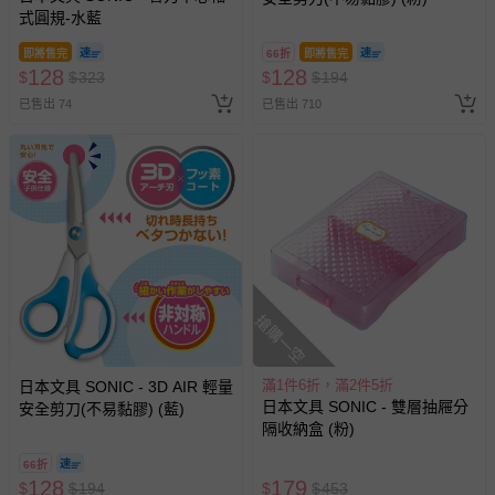
式圓規-水藍
即將售完
66折
即將售完
128
128
$
$
323
$
$
194
已售出 74
已售出 710
搶購一空
滿1件6折，滿2件5折
日本文具 SONIC - 3D AIR 輕量
日本文具 SONIC - 雙層抽屜分
安全剪刀(不易黏膠) (藍)
隔收納盒 (粉)
66折
128
179
$
$
194
$
$
453