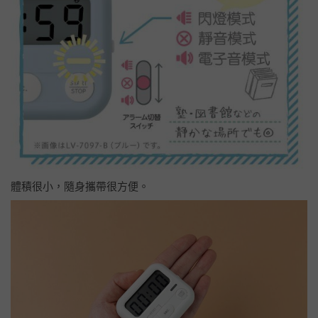
體積很小，隨身攜帶很方便。