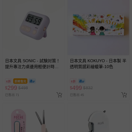
日本文具 SONIC - 試験対策！
日本文具 KOKUYO - 日本製 半
提升專注力桌邊用輕便計時器-
透明質感彩繪蠟筆-10色
紫羅蘭 (6.5x5.4x2.1cm)
6折
即將售完
6折
299
499
$
$
498
$
$
832
已售出 71
已售出 45