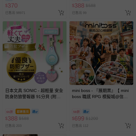
370
388
$
$
$
588
已售出 98971
已售出 99
日本文具 SONIC - 超輕量 安全
mini boss - 『展期票』【 mini
防身防狼警報器 91分貝 (附背
boss 職感 RPG 模擬城@信義
帶固定條)-愛心-水藍
A11 】2026/7/10-8/30 (電子票
券，於展期現場憑訂單編號兌
66折
即將售完
58折
換，依現場梯次安排入場，逾
388
699
$
$
588
$
$
1200
期作廢) (兒童票(2歲以上)贈一
已售出 203
已售出 112
名陪伴成人)