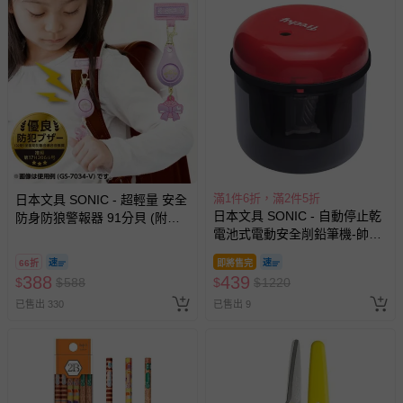
滿1件6折，滿2件5折
日本文具 SONIC - 超輕量 安全
日本文具 SONIC - 自動停止乾
防身防狼警報器 91分貝 (附背
電池式電動安全削鉛筆機-帥氣
帶固定條)-蝴蝶結-粉紫
黑紅
66折
即將售完
388
439
$
$
588
$
$
1220
已售出 330
已售出 9