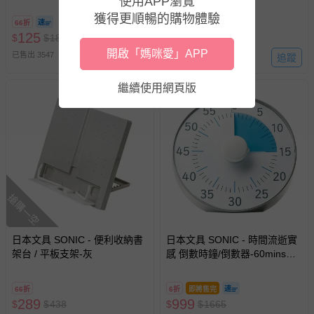
使用APP瀏覽
象牙白 (10cm)
商品、食品等）。
獲得更順暢的購物體驗
66折
66折
客製化商品（例如客製生日書、姓名貼等）。
125
638
$
$
189
$
$
967
報紙、期刊或雜誌（惟書籍如經拆封、使用，則酌收整
開啟「媽咪愛」APP
已售出 3547
追蹤
已售出 970
新費用）。
經消費者拆封之影音商品或電腦軟體（例如 DVD、CD
繼續使用網頁版
等）。
非以有形媒介提供之數位內容或一經提供即為完成之線
上服務，經消費者事先同意始提供（例如線上課程、遊
戲或活動點數等）。
已拆封之以下類型商品：
-個人衛生用品（例如尿布、貼身衣物、泳裝、襪子、地
搶購一空
墊、寢具類等）。
-新生兒親膚衣物（嬰幼兒包巾與背巾、包屁衣、學習
褲、紗布衣等）。
日本文具 SONIC - 便利收納書
日本文具 SONIC - 時間流逝實
-接觸性孕哺產品（奶嘴、奶瓶、擠乳器、哺乳衣、托腹
架台 / 平板支架-灰
感 倒數時鐘/倒數器-60mins版-
帶束縛衣、餐搖椅等）。
銀 (19cm)
-其他原廠盒裝商品封口處已貼上「不可拆封」，或具警
66折
6折
即將售完
示字句等說明貼紙、封條者。
289
999
$
$
438
$
$
1665