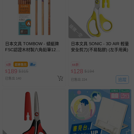
搶購一空
日本文具 TOMBOW - 蜻蜓牌
日本文具 SONIC - 3D AIR 輕量
FSC認證木材製六角鉛筆12支
安全剪刀(不易黏膠) (左手用黃)
(2B)-木物語暖橘
6折
即將售完
66折
189
128
$
$
315
$
$
194
已售出 140
追蹤
已售出 224