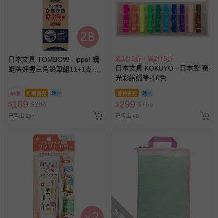
滿1件6折，滿2件5折
日本文具 TOMBOW - ippo! 蜻
日本文具 KOKUYO - 日本製 螢
蜓牌好握三角鉛筆組11+1支-低
光彩繪蠟筆-10色
年級專用-基本款
66折
即將售完
即將售完
189
299
$
$
286
$
$
756
已售出 237
已售出 40