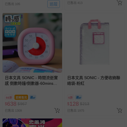
國際航空、客運、訂房等服務。
已售出 413
追蹤
已售出 105
相關的退換貨辦理流程，可詳見：
退換貨 & 退款問題
其他常見問題：
運送服務：目前提供的運送僅限台灣本島。如您位於離島地
區，可能會無法配送，或須依據商品需加收離島運費。廠商
亦保留出貨與否的權利。離島、偏遠地區、樓層親送等加價
費用，可能會另需加收。
商品實際的配達日期，可於訂單個人資料內的查詢訂單內，
已出貨通知之訊息為主。
日本文具 SONIC - 時間流逝實
日本文具 SONIC - 方便收納聯
感 倒數時鐘/倒數器-60mins版-
絡袋-粉紅
如您收到商品，請依正常流程檢查是否完好，若商品遇瑕疵
粉紅 (10cm)
情形，您可申請更換新品或退貨，請見：
退貨的辦理流程
。
66折
即將售完
6折
若您對於會員帳號、商品訂購與資訊、購物流程、付款方
638
128
$
$
967
$
$
213
式、折價券與購物金的使用、退貨及商品運送方式等有疑
問，你可詳見：
媽咪愛客服中心
。
已售出 1309
已售出 1975
預購商品：預購為海外同步代購，遇缺貨即會通知媽咪並協
助取消退款事宜。