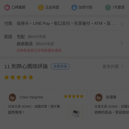
口碑嚴選
正品保證
加密付款
7天鑑賞
付款
信用卡・LINE Pay・街口支付・先享後付・ATM・貨到付款・iPASS MONEY
配送
宅配
滿$699免運
超商取貨
滿$699免運
註冊新會員立即領首購免運券
11 則熱心媽咪評論
更多評價
真實承諾
Chen YangYeh
俞瑾陳
日本文具 SONIC - 試験対策！提升專注
日本文具 SONIC - 
力桌邊用輕便計時器-簡約白
力桌邊用輕便計時器-寶
超時實用！
很棒的商品，質感很好
(6.5x5.4x2.1cm)
(6.5x5.4x2.1cm)