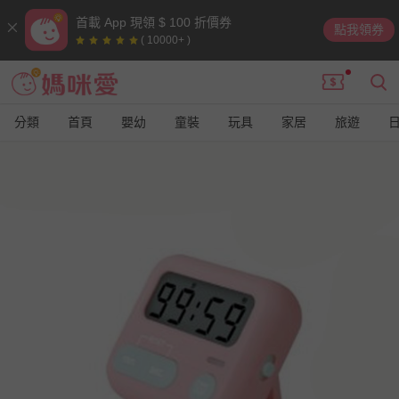
首載 App 現領 $ 100 折價券
點我領券
( 10000+ )
分類
首頁
嬰幼
童裝
玩具
家居
旅遊