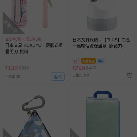
搶購一空
滿1件6折，滿2件5折
日本文具代購 - 【PLUS】二合
日本文具 KOKUYO - 便攜式摺
一滾輪個資保護章+開箱刀-定
疊剪刀-桃粉
番基本款-簡約白
7折
即將售完
138
299
$
$
383
$
$
427
已售出 129
追蹤
已售出 30