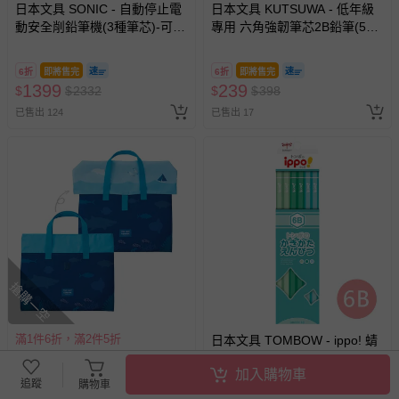
日本文具 SONIC - 自動停止電
日本文具 KUTSUWA - 低年級
動安全削鉛筆機(3種筆芯)-可愛
專用 六角強韌筆芯2B鉛筆(5
版-粉紅
入)-火箭-藍
6折
即將售完
6折
即將售完
1399
239
$
$
2332
$
$
398
已售出 124
已售出 17
搶購一空
滿1件6折，滿2件5折
日本文具 TOMBOW - ippo! 蜻
日本文具 KUTSUWA - 撥水加
蜓牌好握六角鉛筆12支(6B)-綠
加入購物車
工 附蓋耐用上學提袋/補習袋-
色系
追蹤
購物車
海洋生物-深藍x水藍