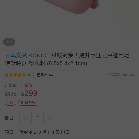
1/5
日本文具 SONIC
-
試験対策！提升專注力桌邊用輕
便計時器-櫻花粉 (6.5x5.4x2.1cm)
5
已售出 44
商品編號：581444
市售價
促銷價
299
$
498
$
6折
即將售完
1
數量
現貨
付款後 1~3 個工作天 出貨