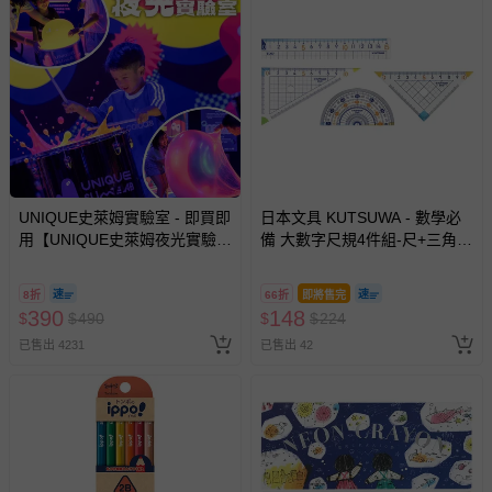
商品如因「價格、組合」等錯誤原因，導致無法安排出貨，
會主動以簡訊及mail通知訂單取消事宜，並將提供適當補
償。
UNIQUE史萊姆實驗室 - 即買即
日本文具 KUTSUWA - 數學必
用【UNIQUE史萊姆夜光實驗室
備 大數字尺規4件組-尺+三角板
@ 台北科教館 】2026/6/11-
*2+量角器
8/30 (電子票券，於展期現場憑
8折
66折
即將售完
訂單編號兌換，逾期作廢) (大
390
148
$
$
490
$
$
224
人小孩均一價(3歲以上需購票))
已售出 4231
已售出 42