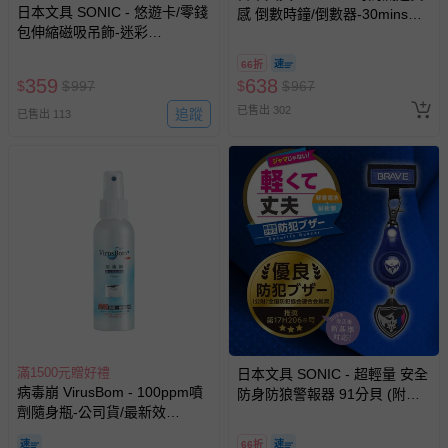
日本文具 SONIC - 悠遊卡/零錢
感 倒數時鐘/倒數器-30mins版-
包伸縮磁吸吊飾-迷彩
象牙白 (10cm)
(8.5x16cm)
66折
359
638
$
$
997
$
$
967
已售出 302
追蹤
已售出 113
滿1500元贈好禮
日本文具 SONIC - 超輕量 安全
病毒崩 VirusBom - 100ppm噴
防身防狼警報器 91分貝 (附背
劑隨身瓶-公司貨/最新效
帶固定條)-飛龍徽章-黑藍
期-100ml
66折