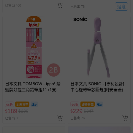
已售出 460
追蹤
已售出 78
日本文具 TOMBOW - ippo! 蜻
日本文具 SONIC - [專利設計]
蜓牌好握三角鉛筆組11+1支-低
中心旋轉筆芯圓規(附安全蓋)-
年級專用-粉色系
薰衣草
66折
即將售完
66折
即將售完
189
229
$
$
286
$
$
347
已售出 83
已售出 76