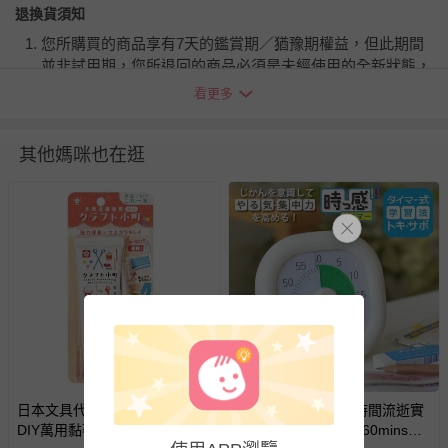
退換貨須知
您所購買的商品享有7天的鑑賞期／猶豫期權益，但此期間
並非試用期，您所退回的商品必須是未經使用的全新狀態，
包含完整包裝、配件、說明文件及贈品等。
看更多
如需退換貨，請於收到商品7天（含例假日內提出），如為
其他媽咪也在逛
瑕疵退換貨所產生的運費，將由媽咪愛負責處理，若非瑕疵
退貨，您可至『查詢訂單』>『已出貨』中查詢該筆訂單，
並點選『我要退貨』即可進行申請。若有相關退貨問題，請
至媽咪愛
LINE@客服ID: @mamilove
我們將依序為您處理
與服務，謝謝。
針對滿件折/滿額贈…等活動，如因部份退貨，而該訂單保
留商品未達活動門檻，將以原價計算，活動贈品亦需一併退
回。
搶購一空
部分商品依據消費者保護法的規定，不適用七天鑑賞期/猶
日本文具代購 - 日本製多功能
日本文具 SONIC - 時間流逝實
豫期範圍：
DIY萬用黏著劑(50ml)
感 倒數時鐘/倒數器-60mins版-
易於腐敗、保存期限較短或解約時即將逾期（例如生鮮