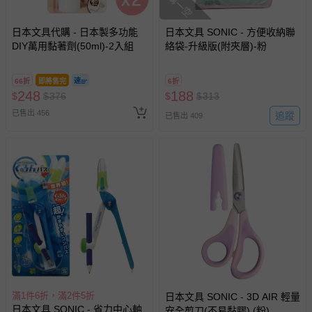
搶購一空
日本文具代購 - 日本製多功能
日本文具 SONIC - 方便收納聯
DIY萬用黏著劑(50ml)-2入組
絡袋-升級版(附夾層)-粉
66折
即將售完
6折
248
188
$
$
376
$
$
313
已售出 456
追蹤
已售出 409
滿1件6折，滿2件5折
日本文具 SONIC - 3D AIR 輕量
日本文具 SONIC - 省力中心軸
安全剪刀(不易黏膠) (粉)