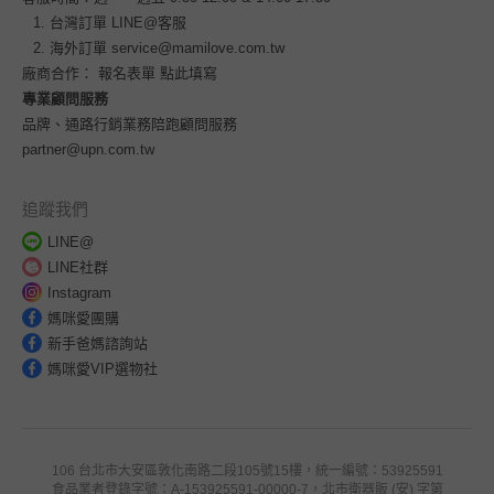
台灣訂單
LINE@客服
海外訂單
service@mamilove.com.tw
廠商合作：
報名表單 點此填寫
專業顧問服務
品牌、通路行銷業務陪跑顧問服務
partner@upn.com.tw
追蹤我們
LINE@
LINE社群
Instagram
媽咪愛團購
新手爸媽諮詢站
媽咪愛VIP選物社
106 台北市大安區敦化南路二段105號15樓，統一編號：53925591
食品業者登錄字號：A-153925591-00000-7，北市衛器販 (安) 字第