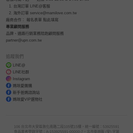
台灣訂單
LINE@客服
海外訂單
service@mamilove.com.tw
廠商合作：
報名表單 點此填寫
專業顧問服務
品牌、通路行銷業務陪跑顧問服務
partner@upn.com.tw
追蹤我們
LINE@
LINE社群
Instagram
媽咪愛團購
新手爸媽諮詢站
媽咪愛VIP選物社
106 台北市大安區敦化南路二段105號15樓，統一編號：53925591
食品業者登錄字號：A-153925591-00000-7，北市衛器販 (安) 字第