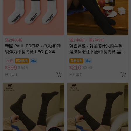
商品實際的配達日期，可於訂單個人資料內的查詢訂單內，
已出貨通知之訊息為主。
如您收到商品，請依正常流程檢查是否完好，若商品遇瑕疵
情形，您可申請更換新品或退貨，請見：
退貨的辦理流程
。
若您對於會員帳號、商品訂購與資訊、購物流程、付款方
滿2件85折
滿1件6折，滿2件5折
式、折價券與購物金的使用、退貨及商品運送方式等有疑
韓國 PAUL FRENZ - (3入組)韓
韓國連線 - 韓製喀什米爾羊毛
問，你可詳見：
媽咪愛客服中心
。
製彈力中長筒襪-LEO-白X黑
混織保暖膝下襪/中長筒襪-黑
(Free[230~260mm])
預購商品：預購為海外同步代購，遇缺貨即會通知媽咪並協
73折
即將售完
即將售完
助取消退款事宜。
399
210
$
$
549
$
$
399
商品如因「價格、組合」等錯誤原因，導致無法安排出貨，
已售出 1
已售出 7
會主動以簡訊及mail通知訂單取消事宜，並將提供適當補
償。