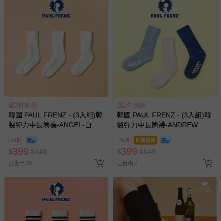
戲或活動點數等）。
已拆封之以下類型商品：
-個人衛生用品（例如尿布、貼身衣物、泳裝、襪子、地
墊、寢具類等）。
-新生兒親膚衣物（嬰幼兒包巾與背巾、包屁衣、學習
褲、紗布衣等）。
-接觸性孕哺產品（奶嘴、奶瓶、擠乳器、哺乳衣、托腹
帶束縛衣、餐搖椅等）。
-其他原廠盒裝商品封口處已貼上「不可拆封」，或具警
示字句等說明貼紙、封條者。
滿2件85折
滿2件85折
韓國 PAUL FRENZ - (3入組)韓
韓國 PAUL FRENZ - (3入組)韓
國際航空、客運、訂房等服務。
製彈力中長筒襪-ANGEL-白
製彈力中長筒襪-ANDREW
73折
73折
即將售完
相關的退換貨辦理流程，可詳見：
退換貨 & 退款問題
399
399
$
$
549
$
$
549
已售出 80
已售出 4
其他常見問題：
運送服務：目前提供的運送僅限台灣本島。如您位於離島地
區，可能會無法配送，或須依據商品需加收離島運費。廠商
亦保留出貨與否的權利。離島、偏遠地區、樓層親送等加價
費用，可能會另需加收。