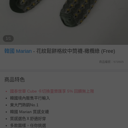
1/1
韓國 Marian
-
花紋鬆餅格紋中筒襪-橄欖綠 (Free)
商品編號：573505
商品特色
國泰世華 Cube 卡切換童樂匯享 5% 回饋無上限
韓國境內販售平行輸入
東大門熱銷No.1
韓國 Marian 質感女襪
質感選色Ｘ舒適好穿
多款圖樣，任你挑選