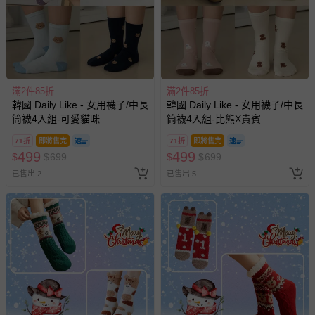
滿2件85折
滿2件85折
韓國 Daily Like - 女用襪子/中長
韓國 Daily Like - 女用襪子/中長
筒襪4入組-可愛貓咪
筒襪4入組-比熊X貴賓
(220~250mm)
(220~250mm)
71折
即將售完
71折
即將售完
499
499
$
$
699
$
$
699
已售出 2
已售出 5