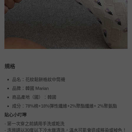
規格
品名：花紋鬆餅格紋中筒襪
品牌：韓國 Marian
商品產地（國）：韓國
成分：78%棉+18%彈性纖維+2%聚酯纖維+ 2%聚氨酯
貼心小叮嚀
- 第一次穿之前請用手洗或乾洗
- 洗滌請以30度以下冷水做清洗，溫水可能會造成移染或掉色！