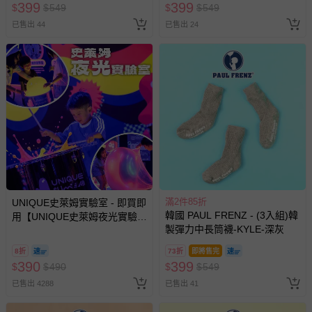
至媽咪愛
LINE@客服ID: @mamilove
我們將依序為您處理
399
399
$
$
549
$
$
549
與服務，謝謝。
已售出 44
已售出 24
針對滿件折/滿額贈…等活動，如因部份退貨，而該訂單保
留商品未達活動門檻，將以原價計算，活動贈品亦需一併退
回。
部分商品依據消費者保護法的規定，不適用七天鑑賞期/猶
豫期範圍：
易於腐敗、保存期限較短或解約時即將逾期（例如生鮮
商品、食品等）。
客製化商品（例如客製生日書、姓名貼等）。
滿2件85折
UNIQUE史萊姆實驗室 - 即買即
報紙、期刊或雜誌（惟書籍如經拆封、使用，則酌收整
韓國 PAUL FRENZ - (3入組)韓
用【UNIQUE史萊姆夜光實驗室
新費用）。
製彈力中長筒襪-KYLE-深灰
@ 台北科教館 】2026/6/11-
8/30 (電子票券，於展期現場憑
經消費者拆封之影音商品或電腦軟體（例如 DVD、CD
8折
73折
即將售完
訂單編號兌換，逾期作廢) (大
等）。
390
399
$
$
490
$
$
549
人小孩均一價(3歲以上需購票))
非以有形媒介提供之數位內容或一經提供即為完成之線
已售出 4288
已售出 41
上服務，經消費者事先同意始提供（例如線上課程、遊