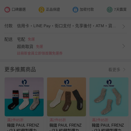
口碑嚴選
正品保證
加密付款
7天鑑賞
付款
信用卡・LINE Pay・街口支付・先享後付・ATM・貨到付款・iPASS MONEY
配送
宅配
免運
超商取貨
免運
註冊新會員立即領首購免運券
更多推薦商品
看更多
滿2件85折
滿2件85折
滿2件85折
韓國 PAUL FRENZ
韓國 PAUL FRENZ
韓國 PAUL FRENZ
- (3入組)韓製彈力中
- (3入組)韓製彈力中
- (3入組)韓製彈力中