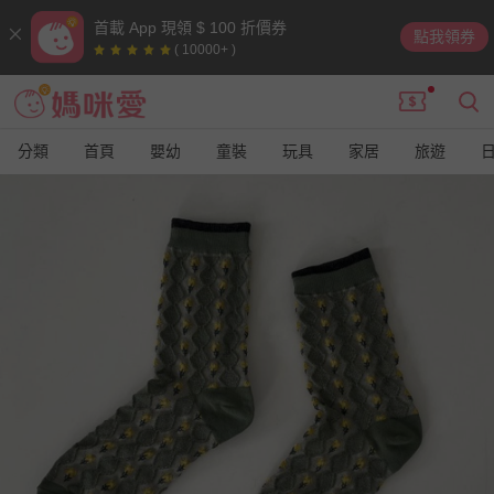
首載 App 現領 $ 100 折價券
點我領券
( 10000+ )
分類
首頁
嬰幼
童裝
玩具
家居
旅遊