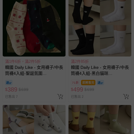
滿1件6折，滿2件5折
滿2件85折
韓國 Daily Like - 女用襪子/中長
韓國 Daily Like - 女用襪子/中長
筒襪4入組-聖誕氛圍
筒襪4入組-黑白貓咪
(220~250mm)
(220~250mm)
71折
即將售完
389
499
$
$
699
$
$
699
已售出 7
已售出 2