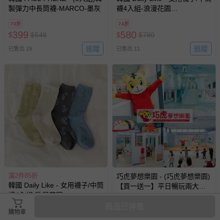
製彈力中長筒襪-MARCO-墨灰
襪4入組-浪漫花園
(220~250mm)
73折
74折
399
580
$
$
549
$
$
780
追蹤
追蹤
已售出 19
已售出 11
滿2件85折
巧虎夢想樂園 - (巧虎夢想樂園)
韓國 Daily Like - 女用襪子/中筒
【買一送一】平日暢玩兩大一
襪4入組-歐風花園
小套票 (正券為電子票券現場兌
(220~250mm)
換，贈送券現場領取)-效期至
商品已停售
74折
即將售完
62折
購物車
2026/10/16 正券逾期視同現金