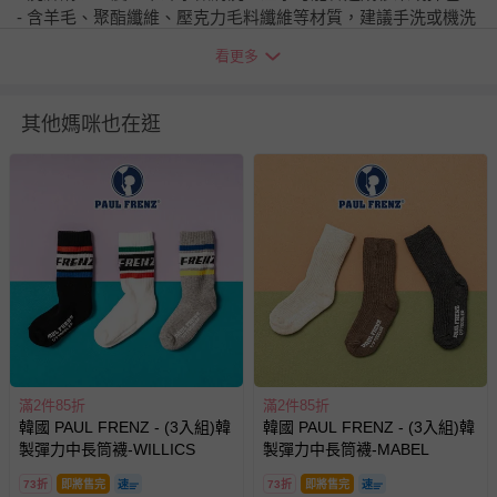
- 含羊毛、聚酯纖維、壓克力毛料纖維等材質，建議手洗或機洗
選擇羊毛料洗程。所有衣服請翻面放洗衣袋清洗，請勿烘乾。
看更多
- 有蕾絲或網紗的商品強烈建議手洗以免破損
- 有圖案、印花，特別是立體的設計，建議手洗，如要機洗，請
務必翻面放洗衣網，再放洗衣機，以免損壞到圖案！
其他媽咪也在逛
- 提醒媽咪七天猶豫期並非七天試用期喔~ 媽咪如欲退換貨，所
退回的商品必須是全新的狀態、並且完整包裝。
- 每件商品在拍攝時力求忠實呈現，但因為每台電腦、手機或平
板會因為螢幕亮度及解析度不同，所以顏色與實際成品還是會
有些許差異唷~ 謝謝媽咪們的體諒。
退換貨須知
您所購買的商品享有7天的鑑賞期／猶豫期權益，但此期間
並非試用期，您所退回的商品必須是未經使用的全新狀態，
包含完整包裝、配件、說明文件及贈品等。
滿2件85折
滿2件85折
如需退換貨，請於收到商品7天（含例假日內提出），如為
韓國 PAUL FRENZ - (3入組)韓
韓國 PAUL FRENZ - (3入組)韓
瑕疵退換貨所產生的運費，將由媽咪愛負責處理，若非瑕疵
製彈力中長筒襪-WILLICS
製彈力中長筒襪-MABEL
退貨，您可至『查詢訂單』>『已出貨』中查詢該筆訂單，
並點選『我要退貨』即可進行申請。若有相關退貨問題，請
73折
即將售完
73折
即將售完