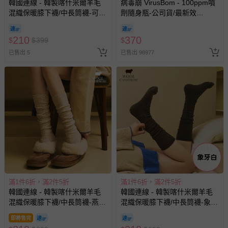
韓國連線 - 韓製喀什米爾羊毛
病毒崩 VirusBom - 100ppm噴
混織保暖膝下襪/中長筒襪-可可
劑隨身瓶-公司貨/最新效
咖 (Free[230~260mm])
期-100ml
210
370
$
$
399
$
已售出 5
已售出 98977
滿1件6折，滿2件5折
滿1件6折，滿2件5折
韓國連線 - 韓製喀什米爾羊毛
韓國連線 - 韓製喀什米爾羊毛
混織保暖膝下襪/中長筒襪-燕麥
混織保暖膝下襪/中長筒襪-象牙
米 (Free[230~260mm])
白 (Free[230~260mm])
即將售完