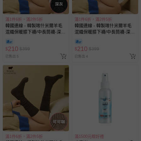
滿1件6折，滿2件5折
滿1件6折，滿2件5折
韓國連線 - 韓製喀什米爾羊毛
韓國連線 - 韓製喀什米爾羊毛
混織保暖膝下襪/中長筒襪-深灰
混織保暖膝下襪/中長筒襪-深棕
(Free[230~260mm])
(Free[230~260mm])
210
210
$
$
399
$
$
399
已售出 5
已售出 4
滿1件6折，滿2件5折
滿1500元贈好禮