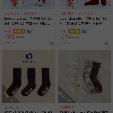
滿2件95折，滿3件88折
滿2件95折，滿3件88折
love, charlotte - 聖誕針織毛線
love, charlotte - 聖誕針織毛線
綠色薑餅人羔羊絨室內保暖止
紅色麋鹿款羔羊絨室內保暖止
滑襪-獨家贈花貓珊瑚絨保暖襪
滑襪-獨家贈卡比巴拉珊瑚絨保
64折
即將售完
64折
即將售完
(均碼 (腳長 22cm~25cm))-2件
暖襪 (均碼 (腳長
379
379
$
$
590
$
$
590
一組
22cm~25cm))-2件一組
已售出 2
已售出 2
搶購一空
搶購一空
滿2件85折
滿2件85折
韓國 PAUL FRENZ - (3入組)韓
韓國 Daily Like - 女用襪子/中筒