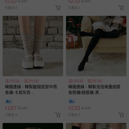
210
210
$
$
399
$
$
399
已售出 8
已售出 1
滿1件6折，滿2件5折
滿1件6折，滿2件5折
韓國連線 - 韓製皺摺造型中筒
韓國連線 - 韓製泡泡堆疊過膝
長襪-卡其灰杏
長筒襪/過膝襪-黑
(Free[230~260mm])
(Free[230~260mm])
197
233
$
$
349
$
$
409
已售出 3
已售出 5