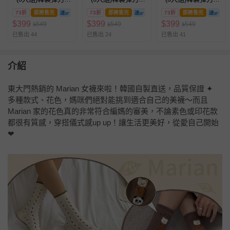
長筒襪-WILLICS
長筒襪-MABEL
長筒襪-KYLE-深灰
73折
即將售完
73折
即將售完
73折
即將售完
$
399
$
399
$
399
549
549
549
$
$
$
已售出 44
已售出 24
已售出 41
介紹
東大門熱銷的 Marian 女襪來啦！韓國自製直送，品質保證 ✦
多種款式、花色，媽咪們絕對能挑到適合自己的美襪～而且
Marian 家的花色真的非常符合編媽的審美，不論素色或印花款
都很有質感，穿搭儀式感up up！讓生活更美好，從愛自己開始
❤