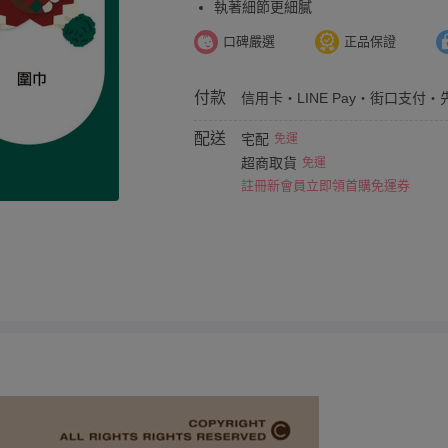
執著細節更細膩
口碑嚴選
正品保證
付款
信用卡・LINE Pay・街口支付・
配送
宅配
免運
超商取貨
免運
註冊新會員立即領首購免運券