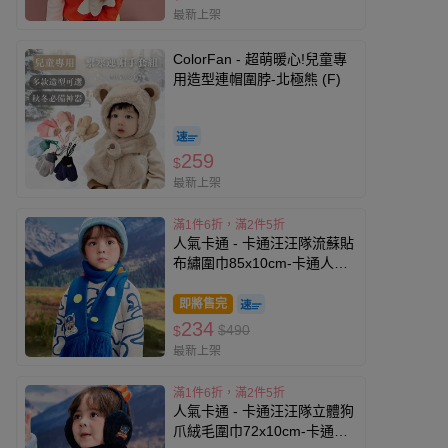
最新上架
ColorFan - 超萌暖心!兒童專
用造型連帽圍脖-北極熊 (F)
259
$
最新上架
滿1件6折，滿2件5折
人氣卡通 - 卡通汪汪隊流蘇貼
布繡圍巾85x10cm-卡通人物
阿奇-藍色
即將售完
234
$490
$
最新上架
滿1件6折，滿2件5折
人氣卡通 - 卡通汪汪隊立體狗
爪絨毛圍巾72x10cm-卡通人