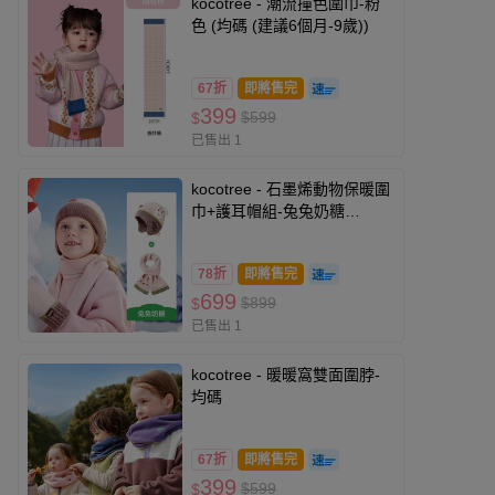
kocotree - 潮流撞色圍巾-粉
色 (均碼 (建議6個月-9歲))
67折
即將售完
399
$599
$
已售出 1
kocotree - 石墨烯動物保暖圍
巾+護耳帽組-兔兔奶糖
(M(50-54CM))
78折
即將售完
699
$899
$
已售出 1
kocotree - 暖暖窩雙面圍脖-
均碼
67折
即將售完
399
$599
$