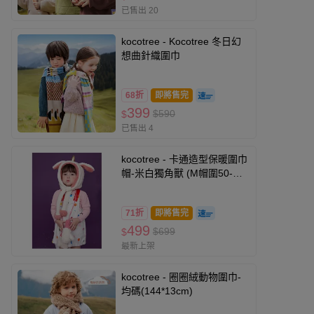
已售出 20
kocotree - Kocotree 冬日幻
想曲針織圍巾
68折
即將售完
399
$590
$
已售出 4
kocotree - 卡通造型保暖圍巾
帽-米白獨角獸 (M帽圍50-
54cm)
71折
即將售完
499
$699
$
最新上架
kocotree - 圈圈絨動物圍巾-
均碼(144*13cm)