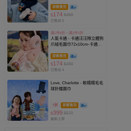
物阿奇-藏青
即將售完
174
$390
$
已售出 5
滿1件6折，滿2件5折
人氣卡通 - 卡通汪汪隊立體狗
爪絨毛圍巾72x10cm-卡通人
物天天-粉色
即將售完
174
$390
$
已售出 4
Love, Charlotte - 軟糯糯毛毛
球針織圍巾
7折
即將售完
399
$570
$
最新上架