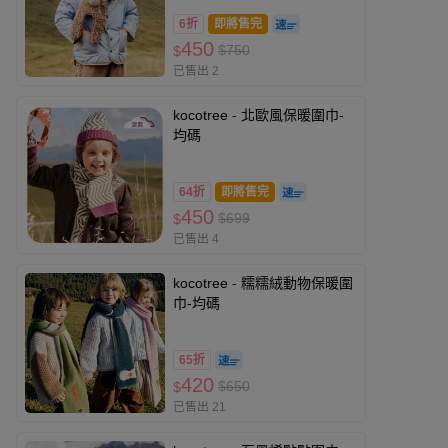
6折
即將售完
450
$750
$
已售出 2
kocotree - 北歐風保暖圍巾-
均碼
64折
即將售完
450
$699
$
已售出 4
kocotree - 糯糯絨動物保暖圍
巾-均碼
65折
420
$650
$
已售出 21