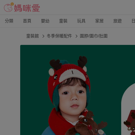
分類
首頁
嬰幼
童裝
玩具
家居
旅遊
童裝館
冬季保暖配件
圍脖/圍巾/肚圍