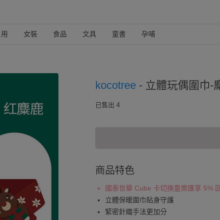
日用
女裝
食品
文具
童書
孕哺
kocotree
-
立體玩偶圍巾-麋
已售出 4
商品特色
國泰世華 Cube 卡切換童樂匯享 5%
立體保暖圍巾貼身守護
緊密針織手法更加分