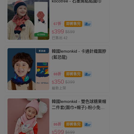
kocotree - 石墨烯點點圍巾
67折
即將售完
399
$599
$
已售出 42
韓國lemonkid - 卡通針織圍脖
(藍恐龍)
88折
即將售完
350
$399
$
最新上架
韓國lemonkid - 雙色球糖果帽
二件套(圍巾+帽子)-粉小免
(小碼 (帽圍48cm))
86折
即將售完
599
$699
$