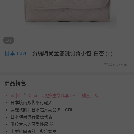
1/1
日本 GRL
-
絎縫時尚金屬鏈側背小包-白杏 (F)
商品編號：572090
商品特色
國泰世華 Cube 卡切換童樂匯享 5% 回饋無上限
日本境內販售平行輸入
連線代購》日本超人氣品牌—GRL
日本時尚流行指標代表
屬於大人的可愛性感 ♡
山型絎縫設計，典雅奢華