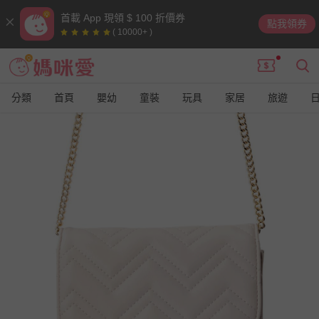
首載 App 現領 $ 100 折價券
點我領券
( 10000+ )
分類
首頁
嬰幼
童裝
玩具
家居
旅遊