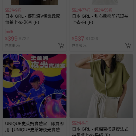
並點選『我要退貨』即可進行申請。若有相關退貨問題，請
至媽咪愛
LINE@客服ID: @mamilove
我們將依序為您處理
滿2件9折
滿1件77折，滿2件55折
與服務，謝謝。
日本 GRL - 優雅深V領飄逸感
日本 GRL - 甜心熊熊印花短袖
無袖上衣-米杏 (F)
上衣-白 (F)
針對滿件折/滿額贈…等活動，如因部份退貨，而該訂單保
55折
留商品未達活動門檻，將以原價計算，活動贈品亦需一併退
399
537
$
$
722
$
$
1026
回。
已售出 29
已售出 24
部分商品依據消費者保護法的規定，不適用七天鑑賞期/猶
豫期範圍：
易於腐敗、保存期限較短或解約時即將逾期（例如生鮮
商品、食品等）。
客製化商品（例如客製生日書、姓名貼等）。
報紙、期刊或雜誌（惟書籍如經拆封、使用，則酌收整
新費用）。
經消費者拆封之影音商品或電腦軟體（例如 DVD、CD
等）。
滿2件9折
UNIQUE史萊姆實驗室 - 即買即
非以有形媒介提供之數位內容或一經提供即為完成之線
日本 GRL - 純棉百搭顯瘦法式
用【UNIQUE史萊姆夜光實驗室
上服務，經消費者事先同意始提供（例如線上課程、遊
袖長版上衣-果綠 (F)
@ 台北科教館 】2026/6/11-