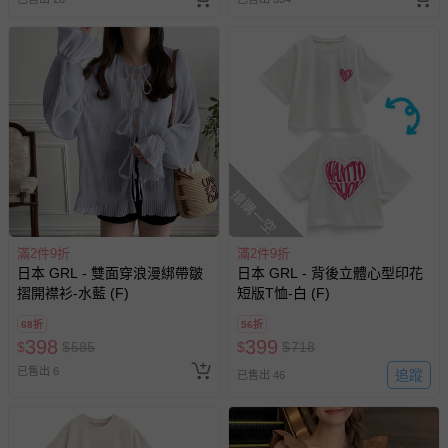
費用，可能會另需加收。
商品實際的配達日期，可於訂單個人資料內的查詢訂單內，
已出貨通知之訊息為主。
如您收到商品，請依正常流程檢查是否完好，若商品遇瑕疵
情形，您可申請更換新品或退貨，請見：
退貨的辦理流程
。
若您對於會員帳號、商品訂購與資訊、購物流程、付款方
式、折價券與購物金的使用、退貨及商品運送方式等有疑
問，你可詳見：
媽咪愛客服中心
。
搶購一空
預購商品：預購為海外同步代購，遇缺貨即會通知媽咪並協
助取消退款事宜。
滿2件9折
滿2件9折
商品如因「價格、組合」等錯誤原因，導致無法安排出貨，
日本 GRL - 雙面穿浪漫綁帶皺
日本 GRL - 背後立體心型印花
會主動以簡訊及mail通知訂單取消事宜，並將提供適當補
摺開襟衫-水藍 (F)
短版T恤-白 (F)
償。
68折
56折
398
399
$
$
585
$
$
718
已售出 6
追蹤
已售出 46