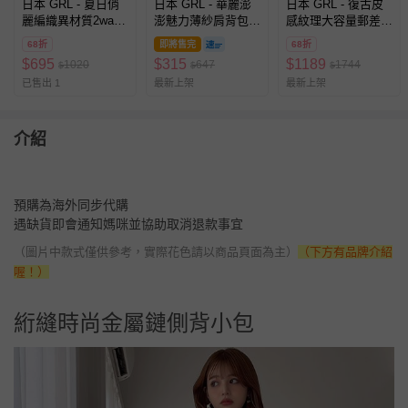
日本 GRL - 夏日俏
日本 GRL - 華麗澎
日本 GRL - 復古皮
麗編織異材質2way
澎魅力薄紗肩背包-
感紋理大容量郵差肩
水桶包-卡其 (F)
粉紅 (F)
背包-米白 (F)
68折
即將售完
68折
$
695
$
315
$
1189
1020
647
1744
$
$
$
已售出 1
最新上架
最新上架
介紹
預購為海外同步代購
遇缺貨即會通知媽咪並協助取消退款事宜
（圖片中款式僅供參考，實際花色請以商品頁面為主）
（下方有品牌介紹
喔！）
絎縫時尚金屬鏈側背小包