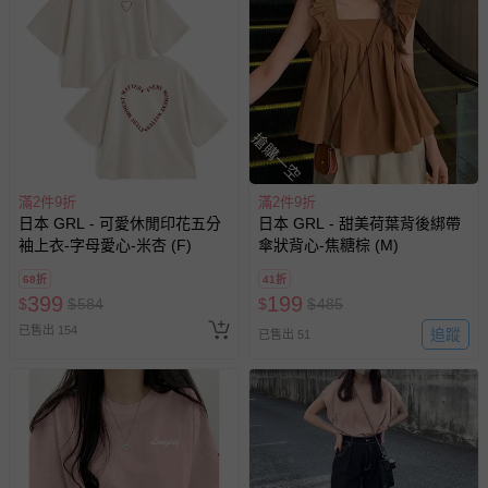
搶購一空
滿2件9折
滿2件9折
日本 GRL - 可愛休閒印花五分
日本 GRL - 甜美荷葉背後綁帶
袖上衣-字母愛心-米杏 (F)
傘狀背心-焦糖棕 (M)
68折
41折
399
199
$
$
584
$
$
485
已售出 154
追蹤
已售出 51