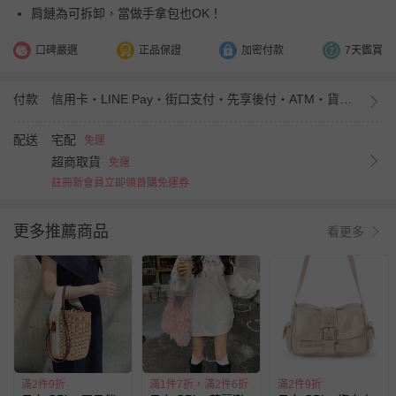
肩鏈為可拆卸，當做手拿包也OK！
口碑嚴選
正品保證
加密付款
7天鑑賞
付款
信用卡・LINE Pay・街口支付・先享後付・ATM・貨到付款・iPASS MONEY
配送
宅配
免運
超商取貨
免運
註冊新會員立即領首購免運券
更多推薦商品
看更多
滿2件9折
滿1件7折，滿2件6折
滿2件9折