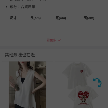
成分：合成皮革
尺寸
長(cm)
寬(cm)
高(cm)
F
13
17
1
看更多
其他媽咪也在逛
退換貨須知
您所購買的商品享有7天的鑑賞期／猶豫期權益，但此期間
並非試用期，您所退回的商品必須是未經使用的全新狀態，
包含完整包裝、配件、說明文件及贈品等。
如需退換貨，請於收到商品7天（含例假日內提出），如為
瑕疵退換貨所產生的運費，將由媽咪愛負責處理，若非瑕疵
退貨，您可至『查詢訂單』>『已出貨』中查詢該筆訂單，