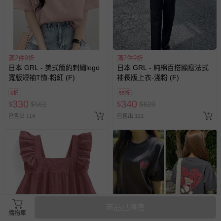
滿2件9折
滿2件9折
日本 GRL - 美式簡約刺繡logo
日本 GRL - 純棉百搭顯瘦法式
寬版短袖T恤-粉紅 (F)
袖長版上衣-淺粉 (F)
6折
55折
330
340
$
$
551
$
$
620
已售出 114
已售出 121
商品已停售
搶購一空
購物車