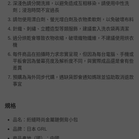
深淺色請分開洗滌，以避免造成互相移染。請使用中性洗
劑；浸泡時間不宜過長
請勿使用漂白劑、螢光增白劑及衣物柔軟劑，以免破壞布料
針織、刺繡、立體造型等類服飾，建議套入洗衣袋再清潔
過分烘乾會導致衣物收縮，破壞織物纖維，不建議使用烘衣
機
每件商品在拍攝時力求忠實呈現，但因為每台電腦、手機或
平板會因為螢幕亮度及解析度不同，與實際成品還是會有些
差異
預購為海外同步代購，遇缺貨即會通知媽咪並協助取消退款
事宜
規格
品名：絎縫時尚金屬鏈側背小包
品牌：日本 GRL
商品產地（國）：中國