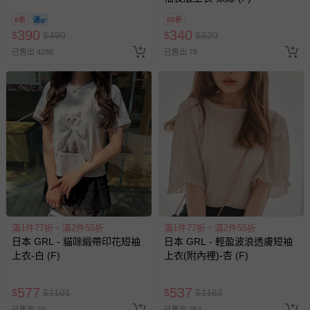
戲或活動點數等）。
8/30 (電子票券，於展期現場憑
8折
55折
訂單編號兌換，逾期作廢) (大
已拆封之以下類型商品：
390
340
$
$
490
$
$
620
人小孩均一價(3歲以上需購票))
-個人衛生用品（例如尿布、貼身衣物、泳裝、襪子、地
已售出 4288
已售出 78
墊、寢具類等）。
-新生兒親膚衣物（嬰幼兒包巾與背巾、包屁衣、學習
褲、紗布衣等）。
-接觸性孕哺產品（奶嘴、奶瓶、擠乳器、哺乳衣、托腹
帶束縛衣、餐搖椅等）。
-其他原廠盒裝商品封口處已貼上「不可拆封」，或具警
示字句等說明貼紙、封條者。
國際航空、客運、訂房等服務。
相關的退換貨辦理流程，可詳見：
退換貨 & 退款問題
滿1件77折，滿2件55折
滿1件77折，滿2件55折
日本 GRL - 貓咪緞帶印花短袖
日本 GRL - 輕盈波浪透膚短袖
其他常見問題：
上衣-白 (F)
上衣(附內裡)-杏 (F)
運送服務：目前提供的運送僅限台灣本島。如您位於離島地
區，可能會無法配送，或須依據商品需加收離島運費。廠商
577
537
$
$
1101
$
$
1163
亦保留出貨與否的權利。離島、偏遠地區、樓層親送等加價
已售出 20
已售出 354