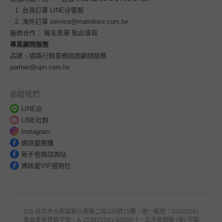
台灣訂單
LINE@客服
海外訂單
service@mamilove.com.tw
廠商合作：
報名表單 點此填寫
專業顧問服務
品牌、通路行銷業務陪跑顧問服務
partner@upn.com.tw
追蹤我們
LINE@
LINE社群
Instagram
媽咪愛團購
新手爸媽諮詢站
媽咪愛VIP選物社
106 台北市大安區敦化南路二段105號15樓，統一編號：53925591
食品業者登錄字號：A-153925591-00000-7，北市衛器販 (安) 字第