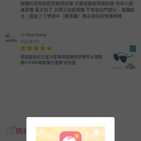
眼鏡的造型和配色都很好看 大寶說戴起來很舒服 他本人很
滿意喔 夏天到了 太陽又這麼燦爛 不管是出門遊玩、海灘戲
水、還是上下學途中（機車載）都必須好好保護眼睛
Yu-Ting Huang
2023年6月
輕旅童遊初生藍兒童專用輕量矽膠彈性太陽眼
鏡/UV400圓框偏光墨鏡-初生藍