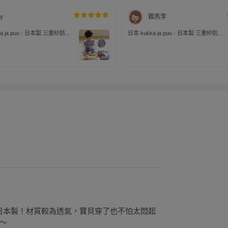
vy
雅燕李
a ja puu - 日本製 三重紗防踢
日本 kukka ja puu - 日本製 三重紗防踢
小樹刺繡-鐵灰x灰邊
被/背心-小花刺繡-淺紫x白邊
的日本製！材質較為透氣，寶貝穿了也不怕太悶起
～