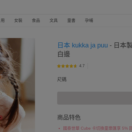
日用
女裝
食品
文具
童書
孕哺
日本 kukka ja puu
-
日本製
白邊
4.7
尺碼
商品特色
國泰世華 Cube 卡切換童樂匯享 5%