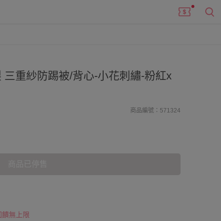
 三重紗防踢被/背心-小花刺繡-粉紅x
商品編號：571324
商品已停售
 回饋無上限