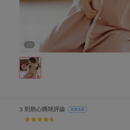
1/1
3 則熱心媽咪評論
真實承諾