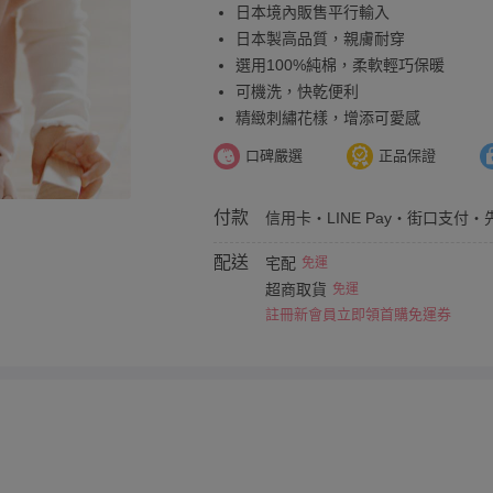
日本境內販售平行輸入
日本製高品質，親膚耐穿
選用100%純棉，柔軟輕巧保暖
可機洗，快乾便利
精緻刺繡花樣，增添可愛感
口碑嚴選
正品保證
付款
信用卡・LINE Pay・街口支付・
配送
宅配
免運
超商取貨
免運
註冊新會員立即領首購免運券