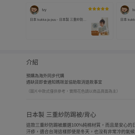
Ivy
I
日本 kukka ja puu - 日本製 三重紗防踢
日本 kukk
被/背心-小樹刺繡-灰綠x白邊
被/背心-
介紹
預購為海外同步代購
遇缺貨即會通知媽咪並協助取消退款事宜
（圖片中款式僅供參考，實際花色請以商品頁面為主）
日本製 三重紗防踢被/背心
這款三重紗防踢被嚴選100%純棉材質，而且是安心
汗疹，適合台灣這樣即使是冬天，也沒有非常冷的氣候