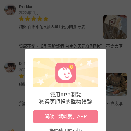
Kefi Mai
2022年11月
純棉 百搭印花長袖大學T-菱形圖騰-燕麥
質感不錯，版型寬鬆舒適 台南的天氣穿剛剛好，不會太厚
Kefi Mai
2022年11月
純棉 百搭印花長袖大學T-民族圖騰-灰棕
使用APP瀏覽
獲得更順暢的購物體驗
質感不錯，版型寬鬆舒適 台南的天氣穿剛剛好，不會太厚
開啟「媽咪愛」APP
繼續使用網頁版