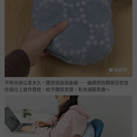
平時坐辦公室太久，腰部很容易痠痛⋯⋯編媽把這顆豌豆枕放
在座位上當作靠枕，給予腰部支撐，有效減輕負擔～