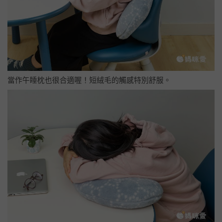
當作午睡枕也很合適喔！短絨毛的觸感特別舒服。