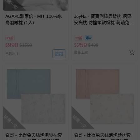
搶購一空
AGAPE雅家倍 - MIT 100%水
JoyNa - 寶寶側睡靠背枕 糖果
鳥羽絨枕 (1入)
安撫枕 防撞頭軟檔枕-萌萌兔
(45x10x7cm)
62折
52折
990
259
$
$
1590
$
$
499
最新上架
追蹤
已售出 1
搶購一空
搶購一空
奇哥 - 比得兔天絲泡泡紗枕套
奇哥 - 比得兔天絲泡泡紗枕套