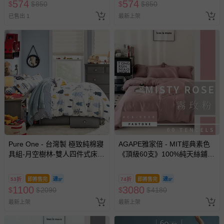
574
574
$
$
850
$
$
850
已售出 1
最新上架
Pure One - 台灣製 極致純棉寢
AGAPE雅家倍 - MIT經典素色
具組-月空樹林-雙人四件式床包
《頂級60支》100%純天絲鋪棉
被套組
兩用被床包四件組-雙人加大
6x6.2尺-多款任選
53折
即將售完
74折
即將售完
1100
3080
$
$
2090
$
$
4180
最新上架
最新上架