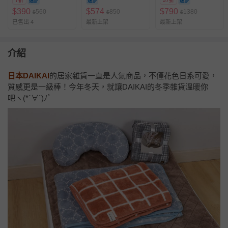
7折
57折
$
390
$
574
$
790
560
850
1380
$
$
$
已售出 4
最新上架
最新上架
介紹
日本DAIKAI
的居家雜貨一直是人氣商品，不僅花色日系可愛，
質感更是一級棒！今年冬天，就讓DAIKAI的冬季雜貨溫暖你
吧
ヽ
(*´
∀
`)
ﾉﾟ