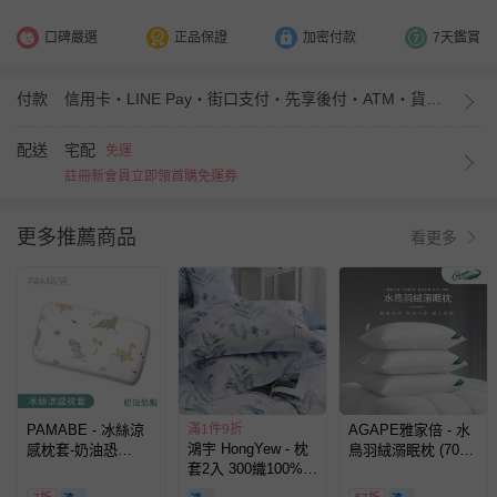
口碑嚴選
正品保證
加密付款
7天鑑賞
付款
信用卡・LINE Pay・街口支付・先享後付・ATM・貨到付款・iPASS MONEY
配送
宅配
免運
註冊新會員立即領首購免運券
更多推薦商品
看更多
PAMABE - 冰絲涼
滿1件9折
AGAPE雅家倍 - 水
鴻宇 HongYew - 枕
感枕套-奶油恐
鳥羽絨溺眠枕 (70ｘ
套2入 300織100%天
龍-50x30cm
42ｘ15(高) 公分±3)
絲-伊凡亞