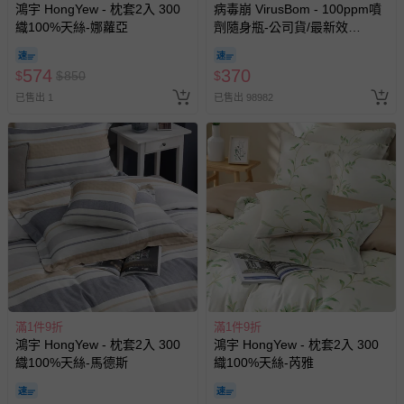
鴻宇 HongYew - 枕套2入 300
病毒崩 VirusBom - 100ppm噴
織100%天絲-娜蘿亞
劑隨身瓶-公司貨/最新效
期-100ml
574
370
$
$
850
$
已售出 1
已售出 98982
滿1件9折
滿1件9折
鴻宇 HongYew - 枕套2入 300
鴻宇 HongYew - 枕套2入 300
織100%天絲-馬德斯
織100%天絲-芮雅