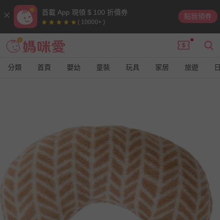
首載 App 現領 $ 100 折價券
點我領券
( 10000+ )
分類
首頁
嬰幼
童裝
玩具
家居
旅遊