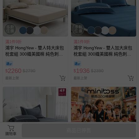
滿1件9折
滿1件9折
鴻宇 HongYew - 雙人特大床包
鴻宇 HongYew - 雙人加大床包
枕套組 300織美國棉 純色刺繡-
枕套組 300織美國棉 純色刺繡-
多款任選
多款任選
2260
1936
$
$
2790
$
$
2390
最新上架
最新上架
商品已停售
購物車