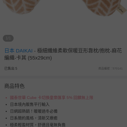
1/1
日本 DAIKAI
-
極細纖維柔軟保暖豆形靠枕/抱枕-麻花
編織-卡其 (55x29cm)
已售出 5
商品編號：570141
商品特色
國泰世華 Cube 卡切換童樂匯享 5% 回饋無上限
日本境內販售平行輸入
日網超熱銷！暖暖過冬必備
日系簡約風格，清新又療癒
極柔輕盈材質，舒適且毫無負擔