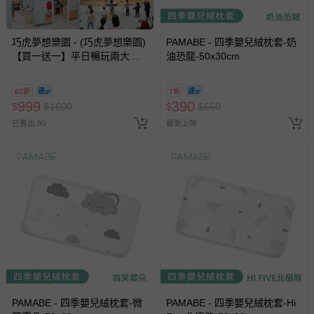
巧虎夢想樂園 - (巧虎夢想樂園)
PAMABE - 四季嬰兒絨枕套-奶
【買一送一】平日暢玩兩大一
油恐龍-50x30cm
小套票 (正券為電子票券現場兌
換，贈送券現場領取)-效期至
62折
7折
2026/10/16 正券逾期視同現金
999
390
$
$
1600
$
$
560
券使用
已售出 80
最新上架
PAMABE - 四季嬰兒絨枕套-微
PAMABE - 四季嬰兒絨枕套-Hi