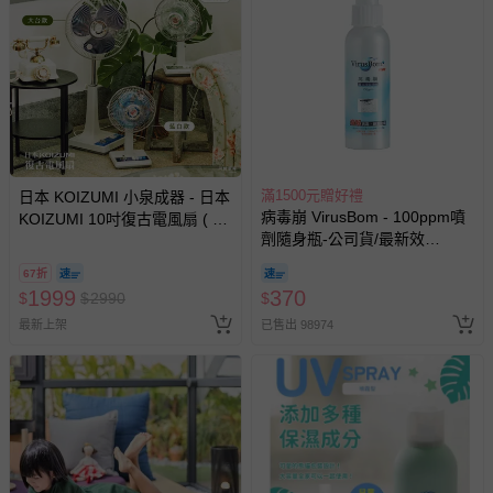
滿1500元贈好禮
日本 KOIZUMI 小泉成器 - 日本
病毒崩 VirusBom - 100ppm噴
KOIZUMI 10吋復古電風扇 ( 藍/
劑隨身瓶-公司貨/最新效
綠 )-藍白、綠白-2.1kg
期-100ml
67折
1999
370
$
$
2990
$
最新上架
已售出 98974