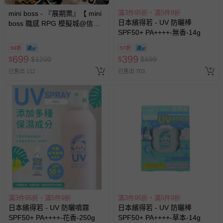
滿3件95折，滿5件9折
mini boss - 『展期票』【 mini
日本繽得若 - UV 防曬棒
boss 職感 RPG 模擬城@信義
SPF50+ PA++++-無香-14g
A11 】2026/7/10-8/30 (電子票
券，於展期現場憑訂單編號兌
58折
57折
換，依現場梯次安排入場，逾
699
399
$
$
1200
$
$
699
期作廢) (兒童票(2歲以上)贈一
已售出 112
已售出 703
名陪伴成人)
滿3件95折，滿5件9折
滿3件95折，滿5件9折
日本繽得若 - UV 防曬噴霧
日本繽得若 - UV 防曬棒
SPF50+ PA++++-花香-250g
SPF50+ PA++++-草本-14g