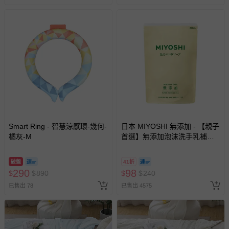
Smart Ring - 智慧涼感環-幾何-
日本 MIYOSHI 無添加 - 【親子
橘灰-M
首選】無添加泡沫洗手乳補充
包-300ml
破盤
41折
290
98
$
$
890
$
$
240
已售出 78
已售出 4575