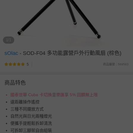
1/1
sOlac
-
SOD-F04 多功能露營戶外行動風扇 (棕色)
5
商品編號：569563
商品特色
國泰世華 Cube 卡切換童樂匯享 5% 回饋無上限
遠距離操作遙控
三種不同擺放方式
自然光與日光兩種燈光
便攜手提輕鬆拆卸清洗
可拆卸三腳架自由組裝