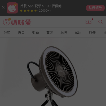
首載 App 現領 $ 100 折價券
點我領券
( 10000+ )
分類
首頁
嬰幼
童裝
玩具
家居
旅遊