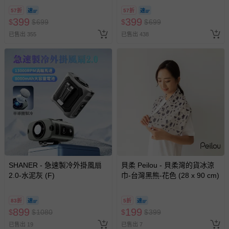
57折
57折
399
399
$
$
699
$
$
699
已售出 355
已售出 438
SHANER - 急速製冷外掛風扇
貝柔 Peilou - 貝柔灣的貨冰涼
2.0-水泥灰 (F)
巾-台灣黑熊-花色 (28 x 90 cm)
83折
5折
899
199
$
$
1080
$
$
399
已售出 19
已售出 7