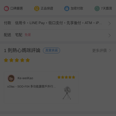
口碑嚴選
正品保證
加密付款
7天鑑賞
付款
信用卡・LINE Pay・街口支付・先享後付・ATM・iPASS MONEY
配送
宅配
免運
1 則熱心媽咪評論
更多評價
真實承諾
Ke-weiKao
sOlac - SOD-F04 多功能露營戶外行動
風扇 (白色)