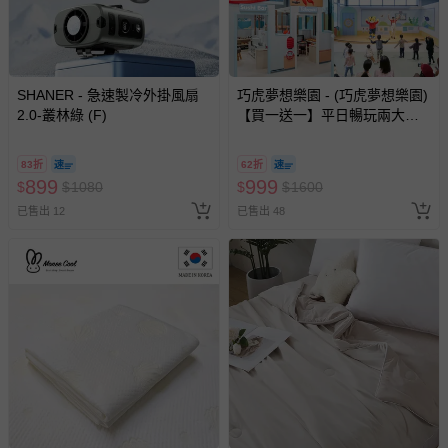
SHANER - 急速製冷外掛風扇
巧虎夢想樂園 - (巧虎夢想樂園)
2.0-叢林綠 (F)
【買一送一】平日暢玩兩大一
小套票 (正券為電子票券現場兌
換，贈送券現場領取)-效期至
83折
62折
2026/10/16 正券逾期視同現金
899
999
$
$
1080
$
$
1600
券使用
已售出 12
已售出 48