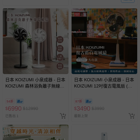
如您收到商品，請依正常流程檢查是否完好，若商品遇瑕疵
情形，您可申請更換新品或退貨，請見：
退貨的辦理流程
。
若您對於會員帳號、商品訂購與資訊、購物流程、付款方
式、折價券與購物金的使用、退貨及商品運送方式等有疑
問，你可詳見：
媽咪愛客服中心
。
預購商品：預購為海外同步代購，遇缺貨即會通知媽咪並協
助取消退款事宜。
商品如因「價格、組合」等錯誤原因，導致無法安排出貨，
會主動以簡訊及mail通知訂單取消事宜，並將提供適當補
償。
日本 KOIZUMI 小泉成器 - 日本
日本 KOIZUMI 小泉成器 - 日本
KOIZUMI 森林浴負離子無線電
KOIZUMI 12吋復古電風扇 (藍
風扇 (黑/白)-黑色、白色-3.7kg
白款)-藍白 (12吋 藍白)-3.7kg
54折
87折
6990
3490
$
$
12990
$
$
3990
已售出 1
最新上架