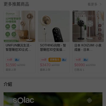
更多推薦商品
看更多
UNIFUN樂汎生活 -
SOTHING向物 - 智
日本 KOIZUMI 小泉
智慧聲控3D立式循
慧聲控3D空氣循環
成器 - 日本
環扇
扇
KOIZUMI 森林浴負
離子無線電風扇 (黑/
53折
94折
即將售完
54折
白)-黑色、白
$
1590
$
3470
$
6990
2990
3700
12990
$
$
$
色-3.7kg
最新上架
最新上架
已售出 1
介紹