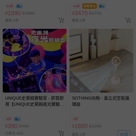
墊、寢具類等）。
53折
94折
即將售完
-新生兒親膚衣物（嬰幼兒包巾與背巾、包屁衣、學習
1590
3470
$
$
2990
$
$
3700
褲、紗布衣等）。
最新上架
最新上架
-接觸性孕哺產品（奶嘴、奶瓶、擠乳器、哺乳衣、托腹
帶束縛衣、餐搖椅等）。
-其他原廠盒裝商品封口處已貼上「不可拆封」，或具警
示字句等說明貼紙、封條者。
國際航空、客運、訂房等服務。
相關的退換貨辦理流程，可詳見：
退換貨 & 退款問題
搶購一空
其他常見問題：
運送服務：目前提供的運送僅限台灣本島。如您位於離島地
UNIQUE史萊姆實驗室 - 即買即
SOTHING向物 - 直立式空氣循
區，可能會無法配送，或須依據商品需加收離島運費。廠商
用【UNIQUE史萊姆夜光實驗室
環扇
亦保留出貨與否的權利。離島、偏遠地區、樓層親送等加價
@ 台北科教館 】2026/6/11-
費用，可能會另需加收。
8/30 (電子票券，於展期現場憑
8折
5折
訂單編號兌換，逾期作廢) (大
390
商品實際的配達日期，可於訂單個人資料內的查詢訂單內，
1690
$
$
490
$
$
3390
人小孩均一價(3歲以上需購票))
已出貨通知之訊息為主。
已售出 4265
追蹤
最新上架