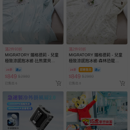
滿2件93折
滿2件93折
MIGRATORY 媚格德莉 - 兒童
MIGRATORY 媚格德莉 - 兒童
極致涼感抱冰被-比熊寶貝
極致涼感抱冰被-森林恐龍
(100x120cm)
(100x120cm)
28折
28折
即將售完
849
849
$
$
2980
$
$
2980
已售出 6
已售出 8