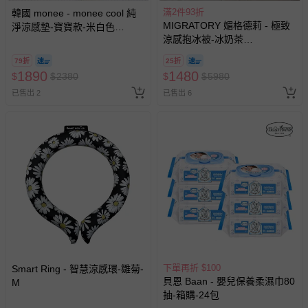
滿2件93折
韓國 monee - monee cool 純
MIGRATORY 媚格德莉 - 極致
淨涼感墊-寶寶款-米白色
涼感抱冰被-冰奶茶
(65x120cm)-0.47kg
(150x186cm)
79折
25折
1890
1480
$
$
2380
$
$
5980
已售出 2
已售出 6
下單再折 $100
Smart Ring - 智慧涼感環-雛菊-
貝恩 Baan - 嬰兒保養柔濕巾80
M
抽-箱購-24包