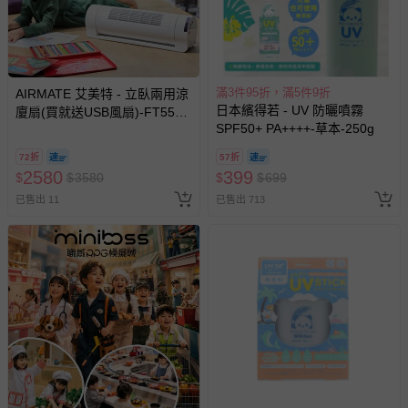
滿3件95折，滿5件9折
AIRMATE 艾美特 - 立臥兩用涼
日本繽得若 - UV 防曬噴霧
廈扇(買就送USB風扇)-FT55R
SPF50+ PA++++-草本-250g
(580x185x190mm)
72折
57折
2580
399
$
$
3580
$
$
699
已售出 11
已售出 713