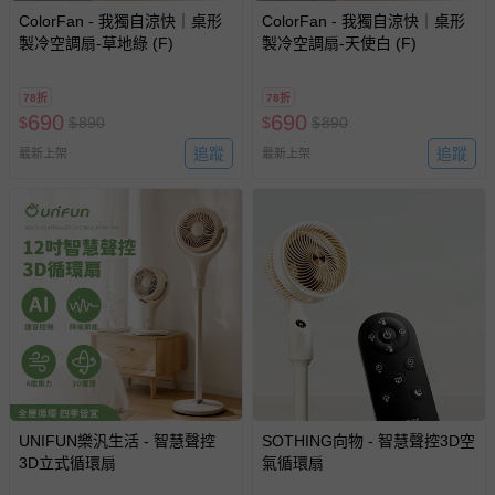
ColorFan - 我獨自涼快｜桌形
ColorFan - 我獨自涼快｜桌形
針對滿件折/滿額贈…等活動，如因部份退貨，而該訂單保
製冷空調扇-草地綠 (F)
製冷空調扇-天使白 (F)
留商品未達活動門檻，將以原價計算，活動贈品亦需一併退
回。
78折
78折
690
690
$
$
890
$
$
890
部分商品依據消費者保護法的規定，不適用七天鑑賞期/猶
豫期範圍：
追蹤
追蹤
最新上架
最新上架
易於腐敗、保存期限較短或解約時即將逾期（例如生鮮
商品、食品等）。
客製化商品（例如客製生日書、姓名貼等）。
報紙、期刊或雜誌（惟書籍如經拆封、使用，則酌收整
新費用）。
經消費者拆封之影音商品或電腦軟體（例如 DVD、CD
等）。
非以有形媒介提供之數位內容或一經提供即為完成之線
上服務，經消費者事先同意始提供（例如線上課程、遊
戲或活動點數等）。
UNIFUN樂汎生活 - 智慧聲控
SOTHING向物 - 智慧聲控3D空
3D立式循環扇
已拆封之以下類型商品：
氣循環扇
-個人衛生用品（例如尿布、貼身衣物、泳裝、襪子、地