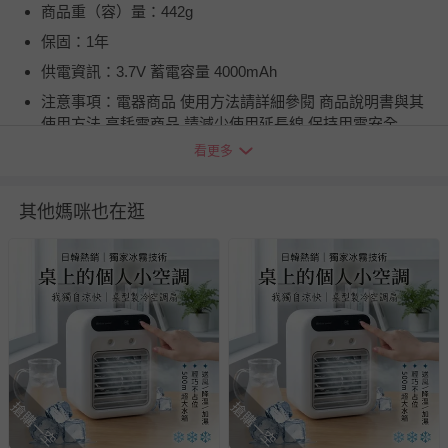
商品重（容）量：442g
保固：1年
供電資訊：3.7V 蓄電容量 4000mAh
注意事項：電器商品 使用方法請詳細參閱 商品說明書與其
使用方法 高耗電商品 請減少使用延長線 保持用電安全
看更多
BSMI商品檢驗標識字號：R3E558
退換貨須知
其他媽咪也在逛
您所購買的商品享有7天的鑑賞期／猶豫期權益，但此期間
並非試用期，您所退回的商品必須是未經使用的全新狀態，
包含完整包裝、配件、說明文件及贈品等。
如需退換貨，請於收到商品7天（含例假日內提出），如為
瑕疵退換貨所產生的運費，將由媽咪愛負責處理，若非瑕疵
退貨，您可至『查詢訂單』>『已出貨』中查詢該筆訂單，
並點選『我要退貨』即可進行申請。若有相關退貨問題，請
至媽咪愛
LINE@客服ID: @mamilove
我們將依序為您處理
搶購一空
搶購一空
與服務，謝謝。