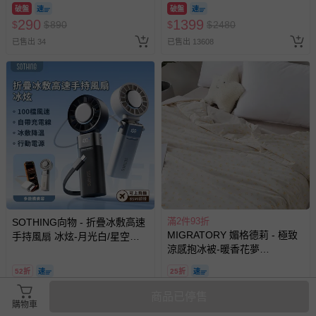
破盤
破盤
290
1399
$
$
890
$
$
2480
已售出 34
已售出 13608
滿2件93折
SOTHING向物 - 折疊冰敷高速
MIGRATORY 媚格德莉 - 極致
手持風扇 冰炫-月光白/星空
涼感抱冰被-暖香花夢
灰-200g
(150x186cm)
52折
25折
1190
1480
$
$
2290
$
$
5980
商品已停售
已售出 1
已售出 6
購物車