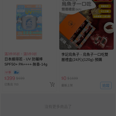
搶購一空
滿3件95折，滿5件9折
李記烏魚子 - 烏魚子一口吃雙
日本繽得若 - UV 防曬棒
層禮盒(24片)(120g)-預購
SPF50+ PA++++-無香-14g
57折
399
0
$
$
699
$
$
1699
已售出 703
追蹤
最新上架
沒有更多商品了