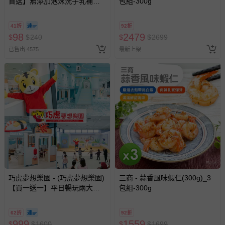
首選】無添加泡沫洗手乳補充
包組-300g
若您對於會員帳號、商品訂購與資訊、購物流程、付款方
包-300ml
式、折價券與購物金的使用、退貨及商品運送方式等有疑
問，你可詳見：
媽咪愛客服中心
。
41折
92折
98
2479
$
$
240
$
$
2699
預購商品：預購為海外同步代購，遇缺貨即會通知媽咪並協
已售出 4575
最新上架
助取消退款事宜。
商品如因「價格、組合」等錯誤原因，導致無法安排出貨，
會主動以簡訊及mail通知訂單取消事宜，並將提供適當補
償。
巧虎夢想樂園 - (巧虎夢想樂園)
三商 - 蒜香風味蝦仁(300g)_3
【買一送一】平日暢玩兩大一
包組-300g
小套票 (正券為電子票券現場兌
換，贈送券現場領取)-效期至
62折
92折
2026/10/16 正券逾期視同現金
999
1559
$
$
1600
$
$
1699