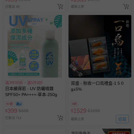
券使用
已售出 48
最新上架
搶購一空
滿3件95折，滿5件9折
双盛 - 秋收一口烏禮盒-1 5 0
日本繽得若 - UV 防曬噴霧
g±5%
SPF50+ PA++++-草本-250g
57折
9折
399
1529
$
$
699
$
$
1699
已售出 713
追蹤
最新上架