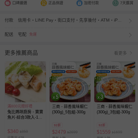
口碑嚴選
正品保證
加密付款
7天鑑賞
付款
信用卡・LINE Pay・街口支付・先享後付・ATM・iPASS MONEY
配送
宅配
免運
更多推薦商品
看更多
滿800元贈好禮
三商 - 蒜香風味蝦仁
三商 - 蒜香風味蝦仁
兔比媽咪廚房 - 寶寶
(300g)_5包組-300g
(300g)_3包組-300g
魚片-綜合3款入-180
公克
92折
92折
$
340
350
$
2479
$
1559
$
2699
1699
$
$
已售出 678