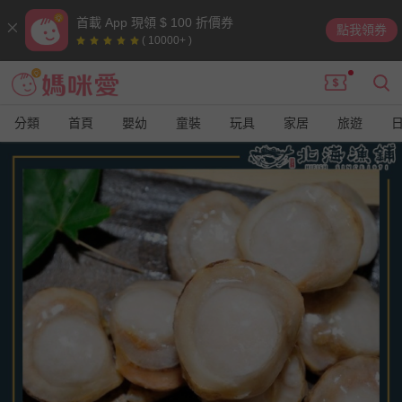
首載 App 現領 $ 100 折價券
點我領券
( 10000+ )
分類
首頁
嬰幼
童裝
玩具
家居
旅遊