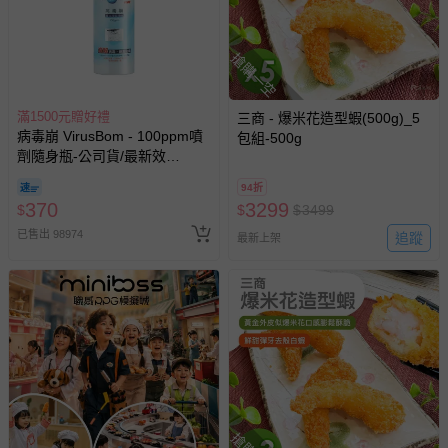
回。
部分商品依據消費者保護法的規定，不適用七天鑑賞期/猶
搶購一空
豫期範圍：
易於腐敗、保存期限較短或解約時即將逾期（例如生鮮
滿1500元贈好禮
商品、食品等）。
三商 - 爆米花造型蝦(500g)_5
病毒崩 VirusBom - 100ppm噴
包組-500g
客製化商品（例如客製生日書、姓名貼等）。
劑隨身瓶-公司貨/最新效
期-100ml
報紙、期刊或雜誌（惟書籍如經拆封、使用，則酌收整
94折
新費用）。
370
3299
$
$
$
3499
經消費者拆封之影音商品或電腦軟體（例如 DVD、CD
已售出 98974
追蹤
最新上架
等）。
非以有形媒介提供之數位內容或一經提供即為完成之線
上服務，經消費者事先同意始提供（例如線上課程、遊
戲或活動點數等）。
已拆封之以下類型商品：
-個人衛生用品（例如尿布、貼身衣物、泳裝、襪子、地
墊、寢具類等）。
-新生兒親膚衣物（嬰幼兒包巾與背巾、包屁衣、學習
褲、紗布衣等）。