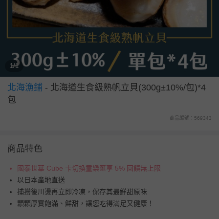
1/1
北海漁鋪
-
北海道生食級熟帆立貝(300g±10%/包)*4
包
商品編號：569343
商品特色
國泰世華 Cube 卡切換童樂匯享 5% 回饋無上限
以日本產地直送
捕撈後川燙再立即冷凍，保存其最鮮甜原味
顆顆厚實飽滿、鮮甜，讓您吃得滿足又健康！