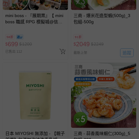
搶購一空
-接觸性孕哺產品（奶嘴、奶瓶、擠乳器、哺乳衣、托腹
帶束縛衣、餐搖椅等）。
mini boss - 『展期票』【 mini
三商 - 爆米花造型蝦(500g)_3
-其他原廠盒裝商品封口處已貼上「不可拆封」，或具警
boss 職感 RPG 模擬城@信義
包組-500g
示字句等說明貼紙、封條者。
A11 】2026/7/10-8/30 (電子票
券，於展期現場憑訂單編號兌
國際航空、客運、訂房等服務。
58折
91折
換，依現場梯次安排入場，逾
699
2049
$
$
1200
$
$
2249
期作廢) (兒童票(2歲以上)贈一
相關的退換貨辦理流程，可詳見：
退換貨 & 退款問題
已售出 112
名陪伴成人)
追蹤
最新上架
其他常見問題：
運送服務：目前提供的運送僅限台灣本島。如您位於離島地
區，可能會無法配送，或須依據商品需加收離島運費。廠商
亦保留出貨與否的權利。離島、偏遠地區、樓層親送等加價
費用，可能會另需加收。
商品實際的配達日期，可於訂單個人資料內的查詢訂單內，
已出貨通知之訊息為主。
如您收到商品，請依正常流程檢查是否完好，若商品遇瑕疵
情形，您可申請更換新品或退貨，請見：
退貨的辦理流程
。
日本 MIYOSHI 無添加 - 【親子
三商 - 蒜香風味蝦仁(300g)_5