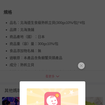
規格
品名：北海道生食級熟帆立貝(300g±10%/包)*4包
品牌：北海漁鋪
商品產地（國）：日本
商品重（容）量：300g±10%/包
食品添加物名稱：無
過敏原：本產品含魚蝦蟹貝類產品
成分：熟帆立貝
製造廠商或國內負責廠商名稱：吉興股份有限公司
看更多
保存方式：冷凍
健康食品字號/有機檢驗機構及證書字號：無
其他媽咪也在逛
牛/豬肉產地（國）：不含牛/豬肉
投保產品責任險字號：0855第11PDT00444號