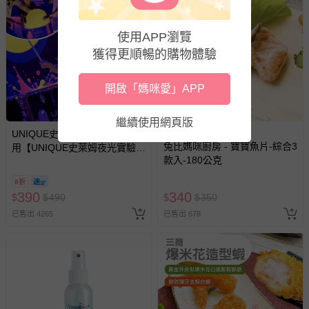
製造廠商或國內負責廠商電話：03-3690985
食品業者登錄字號：O-153874565-00000-5
使用APP瀏覽
製造廠商或國內負責廠商地址：新北市萬里區野柳里港西64
獲得更順暢的購物體驗
號3樓
退換貨須知
開啟「媽咪愛」APP
您所購買的商品享有7天的鑑賞期／猶豫期權益，但此期間
並非試用期，您所退回的商品必須是未經使用的全新狀態，
繼續使用網頁版
包含完整包裝、配件、說明文件及贈品等。
滿800元贈好禮
UNIQUE史萊姆實驗室 - 即買即
兔比媽咪廚房 - 寶寶魚片-綜合3
用【UNIQUE史萊姆夜光實驗室
款入-180公克
@ 台北科教館 】2026/6/11-
如需退換貨，請於收到商品7天（含例假日內提出），如為
8/30 (電子票券，於展期現場憑
瑕疵退換貨所產生的運費，將由媽咪愛負責處理，若非瑕疵
8折
訂單編號兌換，逾期作廢) (大
390
340
$
$
490
$
$
350
退貨，您可至『查詢訂單』>『已出貨』中查詢該筆訂單，
人小孩均一價(3歲以上需購票))
並點選『我要退貨』即可進行申請。若有相關退貨問題，請
已售出 4265
已售出 678
至媽咪愛
LINE@客服ID: @mamilove
我們將依序為您處理
與服務，謝謝。
針對滿件折/滿額贈…等活動，如因部份退貨，而該訂單保
留商品未達活動門檻，將以原價計算，活動贈品亦需一併退