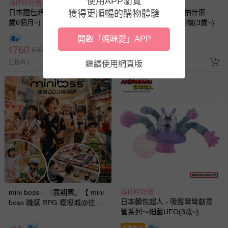
使用APP瀏覽
滿件贈好禮
滿件贈好禮
日本麵包超人 - 木製學習拼圖(1
日本麵包超人 - 今天拍什麼
獲得更順暢的購物體驗
歲6個月~)
呢？麵包超人 兒童相機(3歲~)
開啟「媽咪愛」APP
760
2470
$
$
800
$
$
2600
已售出 2
已售出 1
繼續使用網頁版
滿件贈好禮
mini boss - 『展期票』【 mini
日本麵包超人 - 吸盤彎彎創意
boss 職感 RPG 模擬城@信義
管系列～細菌UFO(3歲~)
A11 】2026/7/10-8/30 (電子票
券，於展期現場憑訂單編號兌