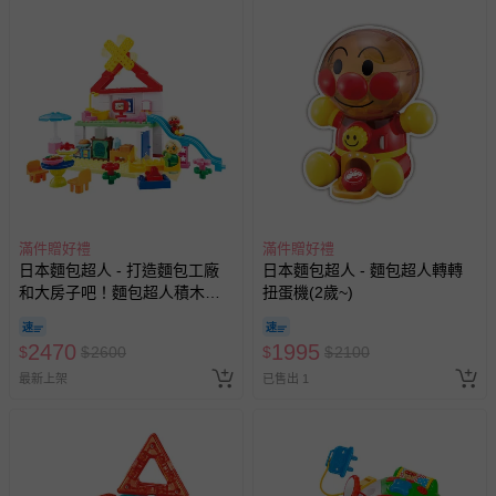
滿件贈好禮
滿件贈好禮
日本麵包超人 - 打造麵包工廠
日本麵包超人 - 麵包超人轉轉
和大房子吧！麵包超人積木樂
扭蛋機(2歲~)
趣桶(3歲~)
2470
1995
$
$
2600
$
$
2100
最新上架
已售出 1