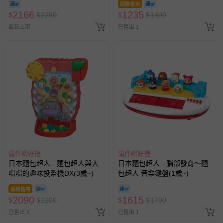
即將售完
2166
1235
$
$
2280
$
$
1300
最新上架
已售出 1
滿件贈好禮
滿件贈好禮
日本麵包超人 - 麵包超人與大
日本麵包超人 - 腦部發育～麵
噹噹的趣味投幣機DX(3歲~)
包超人 音樂鍵盤(1歲~)
即將售完
2090
1615
$
$
2200
$
$
1700
已售出 2
已售出 1