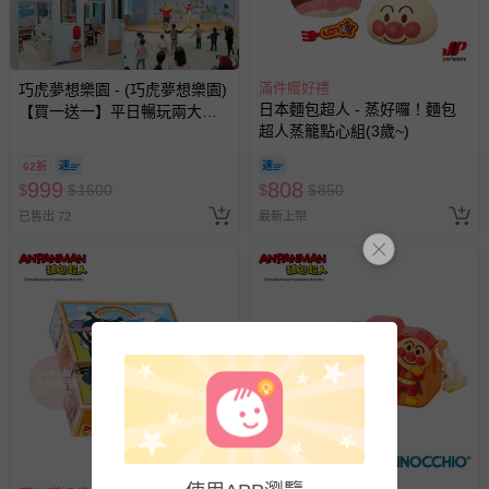
滿件贈好禮
巧虎夢想樂園 - (巧虎夢想樂園)
日本麵包超人 - 蒸好囉！麵包
【買一送一】平日暢玩兩大一
超人蒸籠點心組(3歲~)
小套票 (正券為電子票券現場兌
換，贈送券現場領取)-效期至
62折
2026/10/16 正券逾期視同現金
999
808
$
$
1600
$
$
850
券使用
已售出 72
最新上架