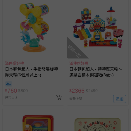
搶購一空
滿件贈好禮
滿件贈好禮
日本麵包超人 - 手指發展旋轉
日本麵包超人 - 轉轉摩天輪～
摩天輪(6個月以上~)
遊樂園積木樂趣箱(3歲~)
760
2366
$
$
800
$
$
2490
已售出 3
追蹤
最新上架