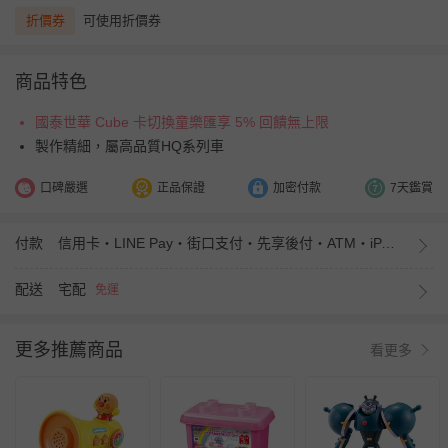
折價券
可使用折價券
商品特色
國泰世華 Cube 卡切換童樂匯享 5% 回饋無上限
製作精細，屬高品質HQ系列車
口碑嚴選
正品保證
加密付款
7天鑑賞
付款
信用卡・LINE Pay・街口支付・先享後付・ATM・iPASS MONEY
配送
宅配
免運
更多推薦商品
看更多