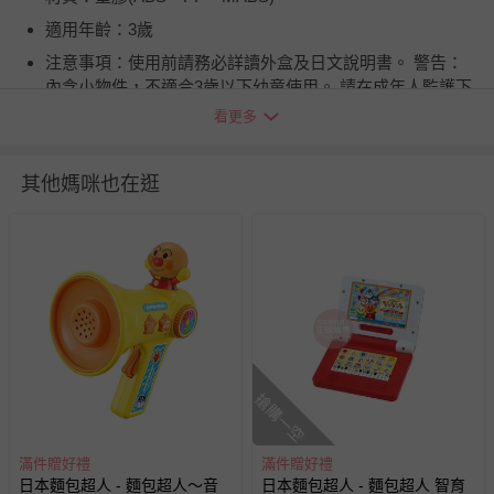
適用年齡：3歲
注意事項：使用前請務必詳讀外盒及日文說明書。 警告：
內含小物件，不適合3歲以下幼童使用。 請在成年人監護下
正確使用。
看更多
BSMI商品檢驗標識字號：M34981
退換貨須知
其他媽咪也在逛
您所購買的商品享有7天的鑑賞期／猶豫期權益，但此期間
並非試用期，您所退回的商品必須是未經使用的全新狀態，
包含完整包裝、配件、說明文件及贈品等。
如需退換貨，請於收到商品7天（含例假日內提出），如為
瑕疵退換貨所產生的運費，將由媽咪愛負責處理，若非瑕疵
退貨，您可至『查詢訂單』>『已出貨』中查詢該筆訂單，
並點選『我要退貨』即可進行申請。若有相關退貨問題，請
搶購一空
至媽咪愛
LINE@客服ID: @mamilove
我們將依序為您處理
與服務，謝謝。
滿件贈好禮
滿件贈好禮
日本麵包超人 - 麵包超人～音
日本麵包超人 - 麵包超人 智育
針對滿件折/滿額贈…等活動，如因部份退貨，而該訂單保