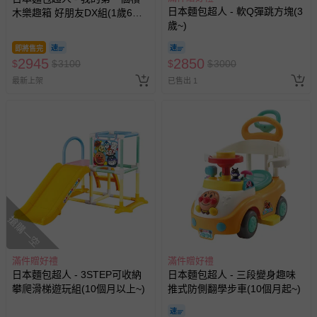
日本麵包超人 - 軟Q彈跳方塊(3
木樂趣箱 好朋友DX組(1歲6個
歲~)
月以上~)
即將售完
2945
2850
$
$
3100
$
$
3000
最新上架
已售出 1
搶購一空
滿件贈好禮
滿件贈好禮
日本麵包超人 - 3STEP可收納
日本麵包超人 - 三段變身趣味
攀爬滑梯遊玩組(10個月以上~)
推式防側翻學步車(10個月起~)