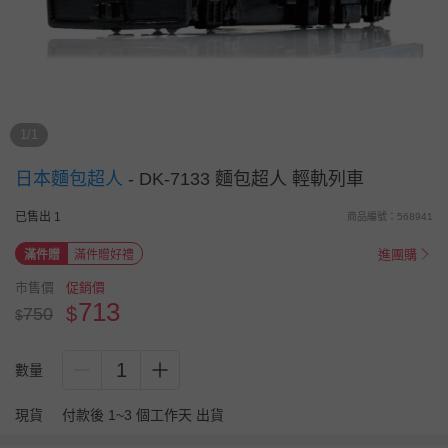
1/1
日本麵包超人
-
DK-7133 麵包超人 輕軌列車
已售出 1
商品編號：568941
進團購
滿件贈
滿件贈好禮
市售價
促銷價
713
$
750
$
1
數量
現貨
付款後 1~3 個工作天 出貨