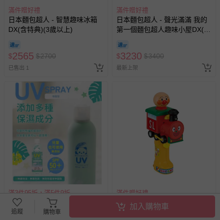
滿件贈好禮
滿件贈好禮
日本麵包超人 - 智慧趣味冰箱
日本麵包超人 - 聲光滿滿 我的
DX(含特典)(3歲以上)
第一個麵包超人趣味小屋DX(2
歲以上)
2565
3230
$
$
2700
$
$
3400
已售出 1
最新上架
滿3件95折，滿5件9折
滿件贈好禮
日本繽得若 - UV 防曬噴霧
日本麵包超人 - 麵包超人 SL人
加入購物車
SPF50+ PA++++-草本-250g
蒸氣玩具(3歲以上)
追蹤
購物車