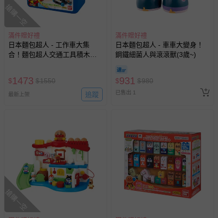
搶購一空
滿件贈好禮
滿件贈好禮
日本麵包超人 - 工作車大集
日本麵包超人 - 車車大變身！
合！麵包超人交通工具積木桶
鋼鐵細菌人與滾滾獸(3歲~)
(3歲以上~)
1473
931
$
$
1550
$
$
980
已售出 1
追蹤
最新上架
搶購一空