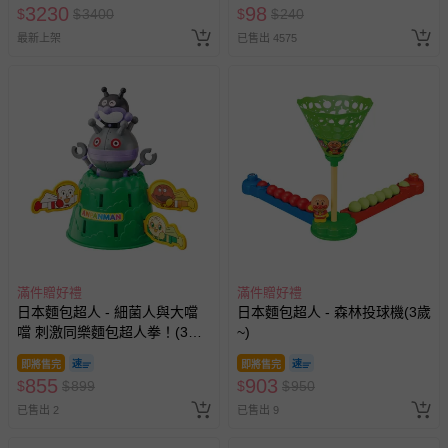
3230
98
$
$
3400
$
$
240
最新上架
已售出 4575
滿件贈好禮
滿件贈好禮
日本麵包超人 - 細菌人與大噹
日本麵包超人 - 森林投球機(3歲
噹 刺激同樂麵包超人拳！(3歲
~)
~)
即將售完
即將售完
855
903
$
$
899
$
$
950
已售出 2
已售出 9