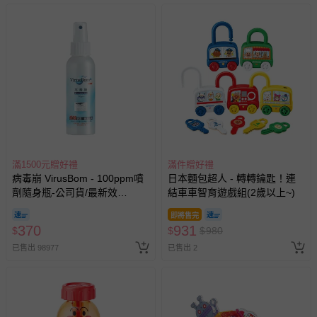
滿1500元贈好禮
滿件贈好禮
病毒崩 VirusBom - 100ppm噴
日本麵包超人 - 轉轉鑰匙！連
劑隨身瓶-公司貨/最新效
結車車智育遊戲組(2歲以上~)
期-100ml
即將售完
370
931
$
$
$
980
已售出 98977
已售出 2