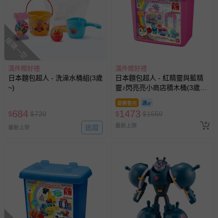
搶購一空
滿件贈好禮
滿件贈好禮
日本麵包超人 - 洗澡水桶組(3歲
日本麵包超人 - 紅精靈與藍精
~)
靈♪閃亮亮小商店積木桶(3歲以
上~)
即將售完
684
1473
$
$
720
$
$
1550
最新上架
追蹤
最新上架