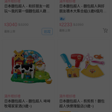
滿件贈好禮
滿件贈好禮
日本麵包超人 - 和好朋友一起
日本麵包超人 - 麵包超人與好
玩～我的第一個麵包超人趣味
朋友積木大集合組(1歲6個月以
小屋DX(2歲~)
上~)
3040
2233
$
$
3200
$
$
2350
最新上架
追蹤
最新上架
滿件贈好禮
滿件贈好禮
日本麵包超人 - 麵包超人 哞哞
日本麵包超人 - 剪剪剪！麵包
牧場家家酒(3歲~)
超人快樂理髮店(3歲~)