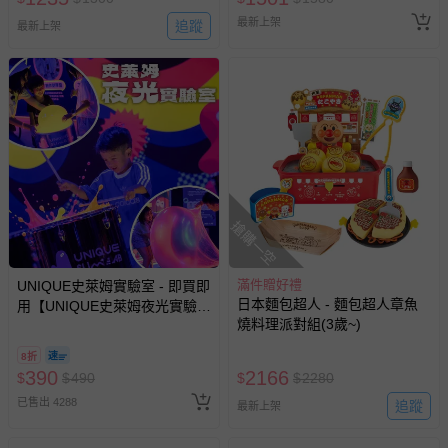
-新生兒親膚衣物（嬰幼兒包巾與背巾、包屁衣、學習
最新上架
追蹤
最新上架
褲、紗布衣等）。
-接觸性孕哺產品（奶嘴、奶瓶、擠乳器、哺乳衣、托腹
帶束縛衣、餐搖椅等）。
-其他原廠盒裝商品封口處已貼上「不可拆封」，或具警
示字句等說明貼紙、封條者。
國際航空、客運、訂房等服務。
相關的退換貨辦理流程，可詳見：
退換貨 & 退款問題
搶購一空
其他常見問題：
滿件贈好禮
UNIQUE史萊姆實驗室 - 即買即
運送服務：目前提供的運送僅限台灣本島。如您位於離島地
日本麵包超人 - 麵包超人章魚
用【UNIQUE史萊姆夜光實驗室
區，可能會無法配送，或須依據商品需加收離島運費。廠商
燒料理派對組(3歲~)
@ 台北科教館 】2026/6/11-
亦保留出貨與否的權利。離島、偏遠地區、樓層親送等加價
8/30 (電子票券，於展期現場憑
8折
費用，可能會另需加收。
訂單編號兌換，逾期作廢) (大
390
2166
$
$
490
$
$
2280
人小孩均一價(3歲以上需購票))
商品實際的配達日期，可於訂單個人資料內的查詢訂單內，
已售出 4288
追蹤
最新上架
已出貨通知之訊息為主。
如您收到商品，請依正常流程檢查是否完好，若商品遇瑕疵