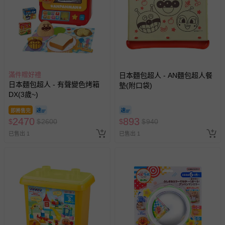
滿件贈好禮
日本麵包超人 - AN麵包超人餐
日本麵包超人 - 有聲變色烤箱
墊(附口袋)
DX(3歲~)
即將售完
2470
893
$
$
2600
$
$
940
已售出 1
已售出 1