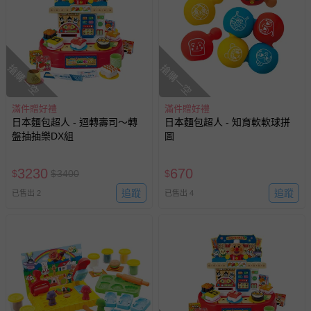
搶購一空
搶購一空
滿件贈好禮
滿件贈好禮
日本麵包超人 - 迴轉壽司～轉
日本麵包超人 - 知育軟軟球拼
盤抽抽樂DX組
圖
3230
670
$
$
3400
$
追蹤
追蹤
已售出 2
已售出 4