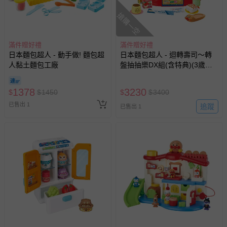
搶購一空
滿件贈好禮
滿件贈好禮
日本麵包超人 - 動手做! 麵包超
日本麵包超人 - 迴轉壽司～轉
人黏土麵包工廠
盤抽抽樂DX組(含特典)(3歲以
上)
1378
3230
$
$
1450
$
$
3400
已售出 1
追蹤
已售出 1