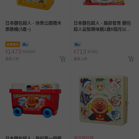
日本麵包超人 - 快樂公園積木
日本麵包超人 - 腦部發育 麵包
樂趣桶(3歲~)
超人益智趣味鏡1歲6個月以上
~)
即將售完
1473
713
$
$
1550
$
$
750
最新上架
最新上架
滿件贈好禮
日本麵包超人 - 我的第一個積