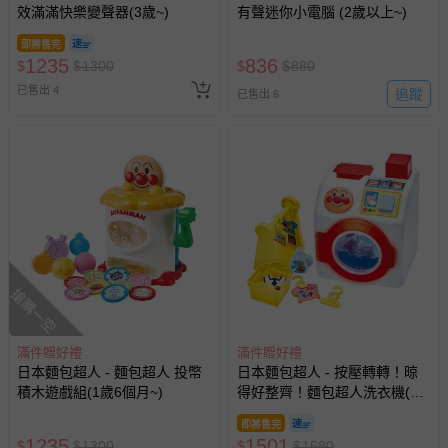
效滿滿快樂變聲器(3歲~)
有聲迷你小電腦 (2歲以上~)
留商品未達活動門檻，將以原價計算，活動贈品亦需一併退
回。
即將售完
1235
836
$
$
1300
$
$
880
已售出 4
部分商品依據消費者保護法的規定，不適用七天鑑賞期/猶
追蹤
已售出 6
豫期範圍：
易於腐敗、保存期限較短或解約時即將逾期（例如生鮮
商品、食品等）。
客製化商品（例如客製生日書、姓名貼等）。
報紙、期刊或雜誌（惟書籍如經拆封、使用，則酌收整
新費用）。
經消費者拆封之影音商品或電腦軟體（例如 DVD、CD
等）。
搶購一空
非以有形媒介提供之數位內容或一經提供即為完成之線
上服務，經消費者事先同意始提供（例如線上課程、遊
滿件贈好禮
滿件贈好禮
戲或活動點數等）。
日本麵包超人 - 麵包超人 投幣
日本麵包超人 - 按壓轉轉！晾
積木遊戲組(1歲6個月~)
得好整齊！麵包超人洗衣機(3
已拆封之以下類型商品：
歲~)
-個人衛生用品（例如尿布、貼身衣物、泳裝、襪子、地
即將售完
墊、寢具類等）。
1235
1501
$
$
1300
$
$
1580