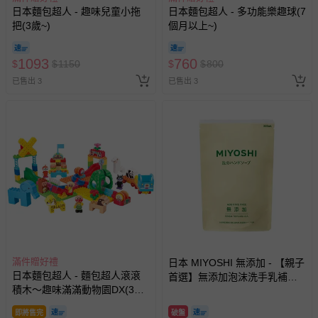
日本麵包超人 - 趣味兒童小拖
日本麵包超人 - 多功能樂趣球(7
把(3歲~)
個月以上~)
1093
760
$
$
1150
$
$
800
已售出 3
已售出 3
滿件贈好禮
日本 MIYOSHI 無添加 - 【親子
日本麵包超人 - 麵包超人滾滾
首選】無添加泡沫洗手乳補充
積木～趣味滿滿動物園DX(3歲
包-300ml
~)
即將售完
破盤