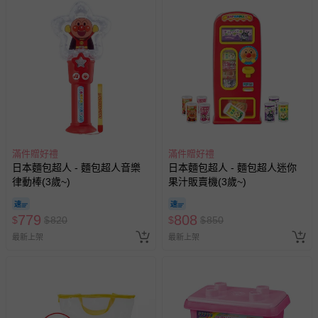
情形，您可申請更換新品或退貨，請見：
退貨的辦理流程
。
若您對於會員帳號、商品訂購與資訊、購物流程、付款方
式、折價券與購物金的使用、退貨及商品運送方式等有疑
問，你可詳見：
媽咪愛客服中心
。
預購商品：預購為海外同步代購，遇缺貨即會通知媽咪並協
助取消退款事宜。
商品如因「價格、組合」等錯誤原因，導致無法安排出貨，
會主動以簡訊及mail通知訂單取消事宜，並將提供適當補
償。
滿件贈好禮
滿件贈好禮
日本麵包超人 - 麵包超人音樂
日本麵包超人 - 麵包超人迷你
律動棒(3歲~)
果汁販賣機(3歲~)
779
808
$
$
820
$
$
850
最新上架
最新上架