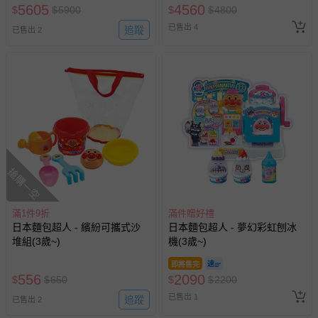
5605
4560
$
$
5900
$
$
4800
已售出 4
追蹤
已售出 2
搶購一空
滿1件9折
滿件贈好禮
日本麵包超人 - 繽紛可攜式沙
日本麵包超人 - 夢幻彩虹刨冰
堆組(3歲~)
機(3歲~)
即將售完
556
2090
$
$
650
$
$
2200
已售出 1
追蹤
已售出 2