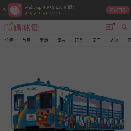
首載 App 現領 $ 100 折價券
點我領券
( 10000+ )
分類
首頁
嬰幼
童裝
玩具
家居
旅遊