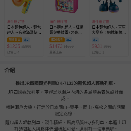
滿件贈好禮
滿件贈好禮
滿件贈好禮
日本麵包超人 - 麵包
日本麵包超人 - 紅精
日本麵包超人 - 車車
超人～音效滿滿快樂
靈與藍精靈♪閃亮亮
大變身！鋼鐵細菌人
變聲器(3歲~)
小商店積木桶(3歲以
與滾滾獸(3歲~)
即將售完
即將售完
上~)
$
1235
$
1473
$
931
1300
1550
980
$
$
$
已售出 4
最新上架
已售出 1
介紹
推出JR四國觀光列車DK-7133的麵包超人輕軌列車~
JR
四國觀光列車，車體是以瀨戶內海的各島嶼為表象設計而
成。
橫跨瀨戶大橋，行走於日本岡山~琴平、岡山~高松之間的期間
限定路線。
麵包超人輕軌列車，製作精細，屬高品質HQ系列車，車體上印
有麵包超人與夥伴們圖樣超可愛~ 還附有一張車票喔~