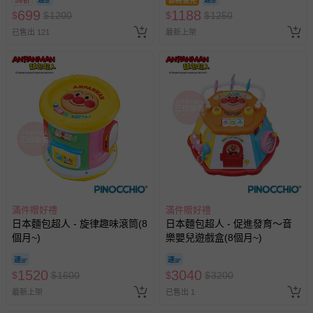
58折
即將售完
換，依現場梯次安排入場，逾
699
1188
$
$
1200
$
$
1250
期作廢) (兒童票(2歲以上)贈一
已售出 121
最新上架
名陪伴成人)
滿件贈好禮
滿件贈好禮
日本麵包超人 - 旋律趣味滾筒(8
日本麵包超人 - 促進發育～音
個月~)
樂嬰兒遊戲盒(8個月~)
1520
3040
$
$
1600
$
$
3200
最新上架
已售出 1