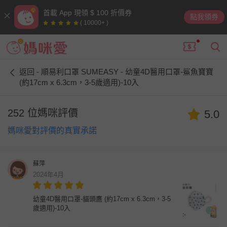
首載 App 現領 $ 100 折價券
點我領券
( 10000+ )
返回 - 順易利口罩 SUMEASY - 幼童4D醫用口罩-鯊魚寶寶
(約17cm x 6.3cm，3-5歲適用)-10入
252 位媽咪評價
5.0
媽咪愛對評價的真實承諾
蘇萍
2024年4月
幼童4D醫用口罩-貓頭鷹 (約17cm x 6.3cm，3-5
歲適用)-10入