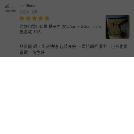
Liu Gloria
2023年9月
幼童4D醫用口罩-橘子虎 (約17cm x 6.3cm，3-5
歲適用)-10入
品質優 讚，出貨快速 包裝良好 一直持續回購中，小孩也很
喜歡，花色好
Ye Yi Rou
2023年8月
幼童4D醫用口罩-汪汪新春-出發!春遊趣 (約17cm
x 6.3cm，3-5歲適用)-20入
這款立體口罩孩子戴起來很舒服，也很貼合他們的臉型，已
經回購很多次。 圖案是他們喜歡的汪汪隊圖案，提高帶口罩
意願。