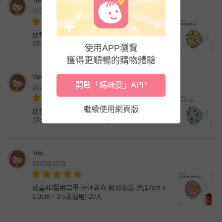
Yuki
2023年12月
幼童4D醫用口罩-汪汪隊-公園遊樂場(黃底) (約
17cm x 6.3cm，3-5歲適用)-20入
使用APP瀏覽
獲得更順暢的購物體驗
Yuki
開啟「媽咪愛」APP
2023年12月
繼續使用網頁版
幼童4D醫用口罩-汪汪隊-海盜汪汪(藍底) (約
17cm x 6.3cm，3-5歲適用)-20入
Yuki
2023年12月
幼童4D醫用口罩-汪汪新春-財源滾滾 (約17cm x
6.3cm，3-5歲適用)-20入