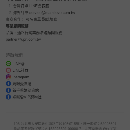
台灣訂單
LINE@客服
海外訂單
service@mamilove.com.tw
廠商合作：
報名表單 點此填寫
專業顧問服務
品牌、通路行銷業務陪跑顧問服務
partner@upn.com.tw
追蹤我們
LINE@
LINE社群
Instagram
媽咪愛團購
新手爸媽諮詢站
媽咪愛VIP選物社
106 台北市大安區敦化南路二段105號15樓，統一編號：53925591
食品業者登錄字號：A-153925591-00000-7，北市衛器販 (安) 字第