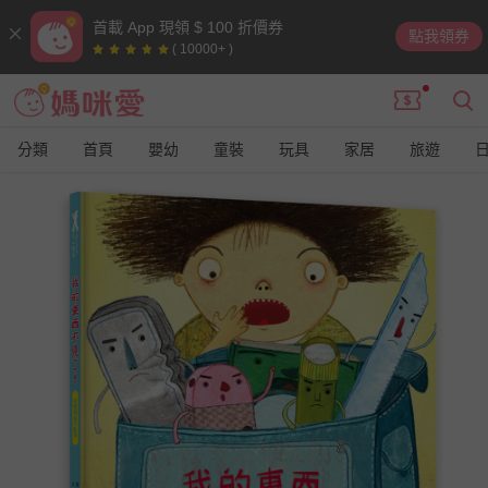
首載 App 現領 $ 100 折價券
點我領券
( 10000+ )
分類
首頁
嬰幼
童裝
玩具
家居
旅遊