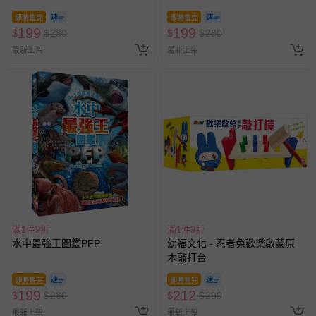
即將售完
即將售完
199
199
$
$
280
$
$
280
最新上架
最新上架
滿1件9折
滿1件9折
水中最強王圖鑑PFP
幼福文化 - 忍者兔歡樂啟蒙原
木敲打台
即將售完
即將售完
199
212
$
$
280
$
$
299
最新上架
最新上架