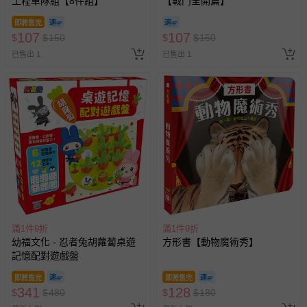
工程車隊組【8件組】
【戰鬥全開篇】
即將售完
107
107
$
$
150
$
$
150
已售出 1
已售出 1
滿1件9折
滿1件9折
幼福文化 - 忍者兔胡蘿蔔桌遊
方形書【動物魔術秀】
記憶配對遊戲盤
即將售完
即將售完
341
128
$
$
480
$
$
180