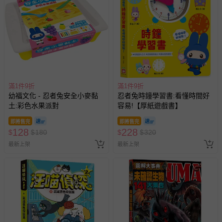
滿1件9折
滿1件9折
幼福文化 - 忍者兔安全小麥黏
忍者兔時鐘學習書:看懂時間好
土:彩色水果派對
容易!【厚紙遊戲書】
即將售完
即將售完
128
228
$
$
180
$
$
320
最新上架
最新上架