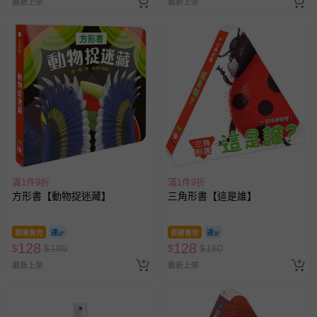
最新上架
最新上架
滿1件9折
滿1件9折
方形書【動物捉迷藏】
三角形書【這是誰】
即將售完
即將售完
128
128
$
$
180
$
$
180
最新上架
最新上架