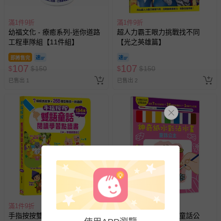
預購商品：預購為海外同步代購，遇缺貨即會通知媽咪並協
助取消退款事宜。
滿1件9折
滿1件9折
幼福文化 - 療癒系列-迷你道路
超人力霸王眼力挑戰找不同
商品如因「價格、組合」等錯誤原因，導致無法安排出貨，
工程車隊組【11件組】
【光之英雄篇】
會主動以簡訊及mail通知訂單取消事宜，並將提供適當補
償。
即將售完
107
107
$
$
150
$
$
150
已售出 1
已售出 2
滿1件9折
滿1件9折
手指按按雙語童話閱讀學習點
神奇紙水彩沾水畫【童話公