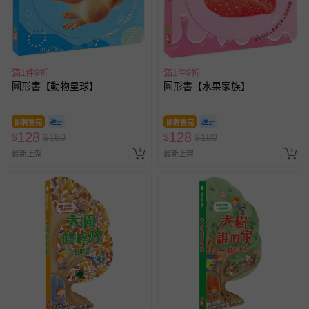
滿1件9折
滿1件9折
圓形書【動物星球】
圓形書【水果家族】
即將售完
即將售完
128
128
$
$
180
$
$
180
最新上架
最新上架