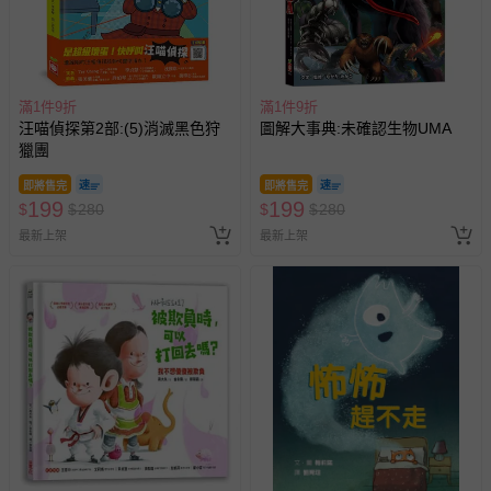
滿1件9折
滿1件9折
汪喵偵探第2部:(5)消滅黑色狩
圖解大事典:未確認生物UMA
獵團
即將售完
即將售完
199
199
$
$
280
$
$
280
最新上架
最新上架