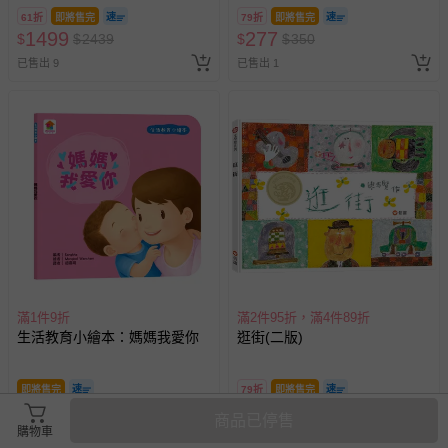
61折
即將售完
79折
即將售完
1499
277
$
$
2439
$
$
350
已售出 9
已售出 1
滿1件9折
滿2件95折，滿4件89折
生活教育小繪本：媽媽我愛你
逛街(二版)
即將售完
79折
即將售完
81
237
$
$
100
$
$
300
商品已停售
購物車
已售出 5
最新上架