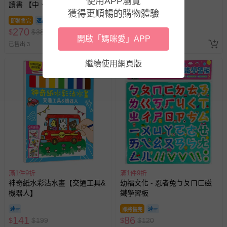
使用APP瀏覽
讀書 【中、英雙語發音】
主】
獲得更順暢的購物體驗
即將售完
即將售完
270
141
$
$
380
$
$
199
開啟「媽咪愛」APP
已售出 3
已售出 17
繼續使用網頁版
滿1件9折
滿1件9折
神奇紙水彩沾水畫【交通工具&
幼福文化 - 忍者兔ㄅㄆㄇㄈ磁
機器人】
鐵學習板
即將售完
141
86
$
$
199
$
$
120