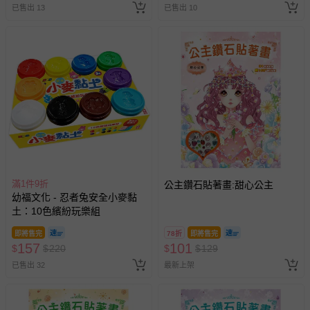
已售出 13
已售出 10
滿1件9折
公主鑽石貼著畫:甜心公主
幼福文化 - 忍者兔安全小麥黏
土：10色繽紛玩樂組
即將售完
78折
即將售完
157
101
$
$
220
$
$
129
已售出 32
最新上架