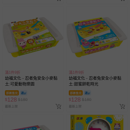
滿1件9折
滿1件9折
幼福文化 - 忍者兔安全小麥黏
幼福文化 - 忍者兔安全小麥黏
土:可愛動物樂園
土:甜蜜餅乾時光
即將售完
即將售完
128
128
$
$
180
$
$
180
最新上架
最新上架