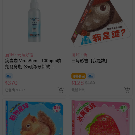
滿1500元贈好禮
滿1件9折
病毒崩 VirusBom - 100ppm噴
三角形書【我是誰】
劑隨身瓶-公司貨/最新效
期-100ml
即將售完
370
128
$
$
$
180
已售出 98977
最新上架