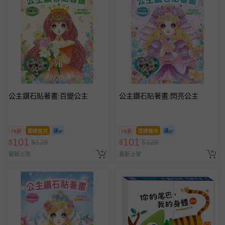
公主鑽石貼著畫:百變公主
公主鑽石貼著畫:閃亮公主
78折
即將售完
78折
即將售完
101
101
$
$
129
$
$
129
最新上架
最新上架