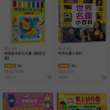
豫期範圍：
易於腐敗、保存期限較短或解約時即將逾期（例如生鮮
商品、食品等）。
客製化商品（例如客製生日書、姓名貼等）。
報紙、期刊或雜誌（惟書籍如經拆封、使用，則酌收整
新費用）。
經消費者拆封之影音商品或電腦軟體（例如 DVD、CD
等）。
滿1件9折
滿1件9折
神奇紙水彩沾水畫【動物王
世界名畫小百科
非以有形媒介提供之數位內容或一經提供即為完成之線
國】
上服務，經消費者事先同意始提供（例如線上課程、遊
戲或活動點數等）。
即將售完
即將售完
141
91
$
$
199
$
$
128
已拆封之以下類型商品：
已售出 21
-個人衛生用品（例如尿布、貼身衣物、泳裝、襪子、地
已售出 5
墊、寢具類等）。
-新生兒親膚衣物（嬰幼兒包巾與背巾、包屁衣、學習
褲、紗布衣等）。
-接觸性孕哺產品（奶嘴、奶瓶、擠乳器、哺乳衣、托腹
帶束縛衣、餐搖椅等）。