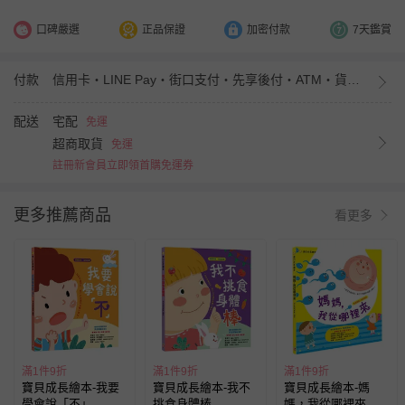
口碑嚴選
正品保證
加密付款
7天鑑賞
付款
信用卡・LINE Pay・街口支付・先享後付・ATM・貨到付款・iPASS MONEY
配送
宅配
免運
超商取貨
免運
註冊新會員立即領首購免運券
更多推薦商品
看更多
滿1件9折
滿1件9折
滿1件9折
寶貝成長繪本-我要
寶貝成長繪本-我不
寶貝成長繪本-媽
學會說「不」
挑食身體棒
媽，我從哪裡來