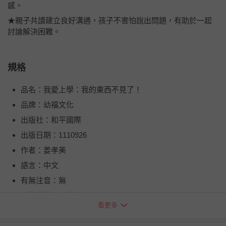
感。
★親子共讀建立良好溝通，孩子不害怕說出問題，有助於一起
討論解決困難。
規格
品名：我愛上學：我的東西不見了！
品牌：幼福文化
出版社：和平國際
出版日期：1110926
作者：姜孝美
語言：中文
有無注音：無
平裝/精裝：平裝
看更多
頁數：48
出版地（國）：臺灣