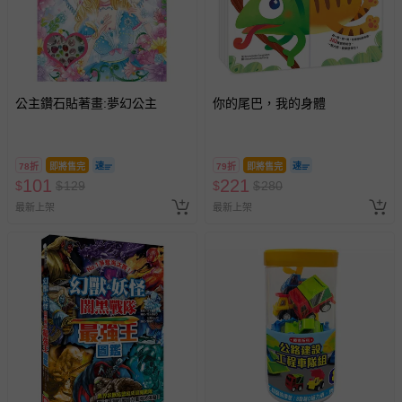
公主鑽石貼著畫:夢幻公主
你的尾巴，我的身體
78折
即將售完
79折
即將售完
101
221
$
$
129
$
$
280
最新上架
最新上架