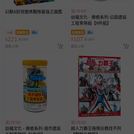
滿1件9折
幻獸&妖怪闇黑戰隊最強王圖鑑
幼福文化 - 療癒系列-公路建設
工程車隊組【8件組】
79折
即將售完
即將售完
221
107
$
$
280
$
$
150
最新上架
最新上架
滿1件9折
滿1件9折
幼福文化 - 療癒系列-城市建設
超人力霸王極限任務找不同