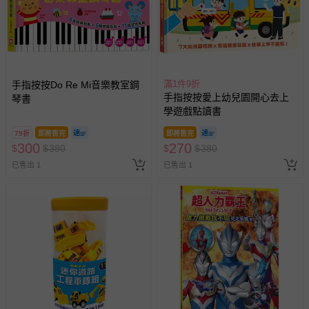
-其他原廠盒裝商品封口處已貼上「不可拆封」，或具警
示字句等說明貼紙、封條者。
國際航空、客運、訂房等服務。
相關的退換貨辦理流程，可詳見：
退換貨 & 退款問題
滿1件9折
手指按按Do Re Mi音樂教室鋼
手指按按愛上幼兒園開心去上
琴書
學遊戲點讀書
其他常見問題：
運送服務：目前提供的運送僅限台灣本島。如您位於離島地
79折
即將售完
即將售完
300
270
區，可能會無法配送，或須依據商品需加收離島運費。廠商
$
$
380
$
$
380
亦保留出貨與否的權利。離島、偏遠地區、樓層親送等加價
已售出 1
已售出 1
費用，可能會另需加收。
商品實際的配達日期，可於訂單個人資料內的查詢訂單內，
已出貨通知之訊息為主。
如您收到商品，請依正常流程檢查是否完好，若商品遇瑕疵
情形，您可申請更換新品或退貨，請見：
退貨的辦理流程
。
若您對於會員帳號、商品訂購與資訊、購物流程、付款方
式、折價券與購物金的使用、退貨及商品運送方式等有疑
問，你可詳見：
媽咪愛客服中心
。