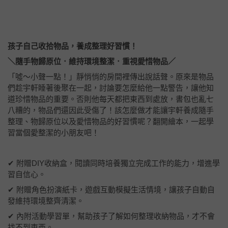
孩子自己收拾物品，養成整理好習慣！
＼隨手物歸原位．維持環境整潔．重視愛惜物品／
「噓～小聲一點！」靜悄悄的房間裡傳出說話聲。原來是物品
們趁宇軒睡著後聚在一起，討論要怎麼給他一點警告，讓他知
道珍惜物品的重要。否則他每天都把東西到處放，書包也亂七
八糟的，物品們還因此受傷了！該怎麼做才能讓宇軒養成隨手
整理、物歸原位以及愛惜物品的好習慣呢？翻開繪本，一起學
習當個愛整潔的小朋友吧！
✔ 附贈DIY收納盒，閱讀同時培養獨立完成工作的能力，增進學
習自信心。
✔ 附贈角色扮演紙卡，遊戲互動模擬生活情境，讓孩子自動自
發維持環境整齊清潔。
✔ 內附活動學習單，幫助孩子了解如何整理收納物品，才不會
找不到東西。