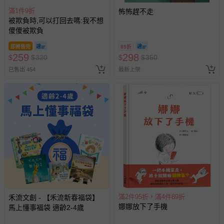
滿1件9折
怖怖趕不走
被欺負時,可以打回去嗎:我不想
傻傻被欺負
即將售完
85折
259
298
$
$
320
$
$
350
已售出 454
最新上架
滿2件95折，滿4件89折
禾流文創 - 【禾流新春福袋】
娜娜放下了手機
馬上懂事福袋 適齡2-4歲