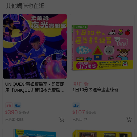
其他媽咪也在逛
供電資訊：無
退換貨須知
您所購買的商品享有7天的鑑賞期／猶豫期權益，但此期間
並非試用期，您所退回的商品必須是未經使用的全新狀態，
包含完整包裝、配件、說明文件及贈品等。
如需退換貨，請於收到商品7天（含例假日內提出），如為
瑕疵退換貨所產生的運費，將由媽咪愛負責處理，若非瑕疵
退貨，您可至『查詢訂單』>『已出貨』中查詢該筆訂單，
並點選『我要退貨』即可進行申請。若有相關退貨問題，請
至媽咪愛
LINE@客服ID: @mamilove
我們將依序為您處理
滿1件9折
UNIQUE史萊姆實驗室 - 即買即
與服務，謝謝。
1日10分の運筆畫畫練習
用【UNIQUE史萊姆夜光實驗室
@ 台北科教館 】2026/6/11-
8/30 (電子票券，於展期現場憑
針對滿件折/滿額贈…等活動，如因部份退貨，而該訂單保
8折
訂單編號兌換，逾期作廢) (大
390
107
留商品未達活動門檻，將以原價計算，活動贈品亦需一併退
$
$
490
$
$
150
人小孩均一價(3歲以上需購票))
回。
已售出 4288
已售出 47
部分商品依據消費者保護法的規定，不適用七天鑑賞期/猶