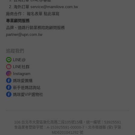
海外訂單
service@mamilove.com.tw
廠商合作：
報名表單 點此填寫
專業顧問服務
品牌、通路行銷業務陪跑顧問服務
partner@upn.com.tw
追蹤我們
LINE@
LINE社群
Instagram
媽咪愛團購
新手爸媽諮詢站
媽咪愛VIP選物社
106 台北市大安區敦化南路二段105號15樓，統一編號：53925591
食品業者登錄字號：A-153925591-00000-7，北市衛器販 (安) 字第
MD6201041292 號