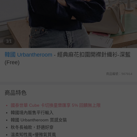
1/1
韓國 Urbantheroom
-
經典麻花扣圍開襟針織衫-深藍
(Free)
商品編號：567914
商品特色
國泰世華 Cube 卡切換童樂匯享 5% 回饋無上限
韓國境內販售平行輸入
韓國 Urbantheroom 質感女裝
秋冬長袖款，舒適好穿
溫柔知性風×優雅氣質風