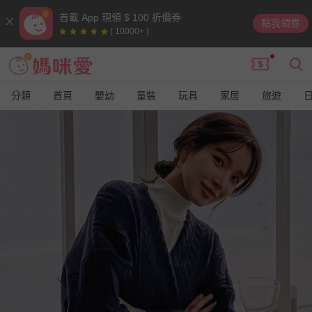
首載 App 現領 $ 100 折價券
點我領券
( 10000+ )
分類
首頁
嬰幼
童裝
玩具
家居
旅遊