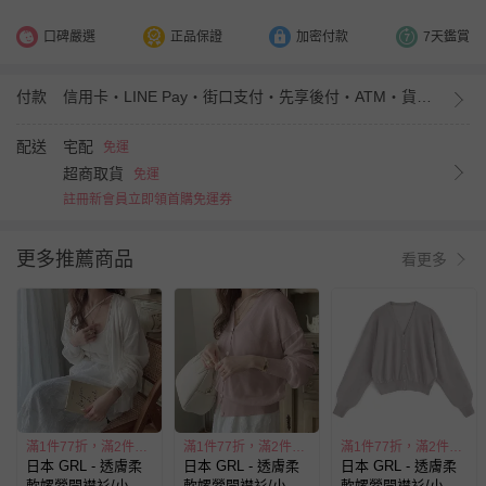
口碑嚴選
正品保證
加密付款
7天鑑賞
付款
信用卡・LINE Pay・街口支付・先享後付・ATM・貨到付款・iPASS MONEY
配送
宅配
免運
超商取貨
免運
註冊新會員立即領首購免運券
更多推薦商品
看更多
滿1件77折，滿2件55折
滿1件77折，滿2件55折
滿1件77折，滿2件55折
日本 GRL - 透膚柔
日本 GRL - 透膚柔
日本 GRL - 透膚柔
軟嫘縈開襟衫/小外
軟嫘縈開襟衫/小外
軟嫘縈開襟衫/小外