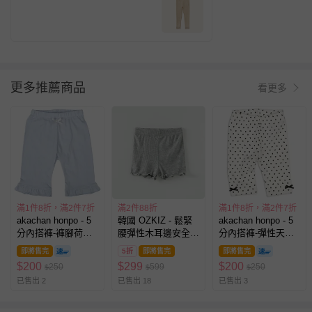
更多推薦商品
看更多
滿1件8折，滿2件7折
滿2件88折
滿1件8折，滿2件7折
akachan honpo - 5
韓國 OZKIZ - 鬆緊
akachan honpo - 5
分內搭褲-褲腳荷葉
腰彈性木耳邊安全
分內搭褲-彈性天竺
邊-淺藍色
褲/內搭褲-灰
布-米白色
即將售完
5折
即將售完
即將售完
$
200
$
299
$
200
250
599
250
$
$
$
已售出 2
已售出 18
已售出 3