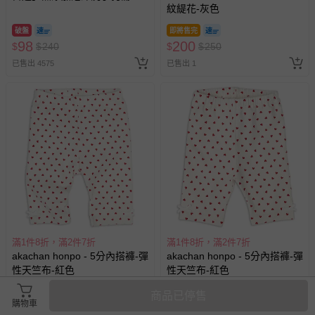
紋緹花-灰色
包-300ml
破盤
即將售完
98
200
$
$
240
$
$
250
已售出 4575
已售出 1
滿1件8折，滿2件7折
滿1件8折，滿2件7折
akachan honpo - 5分內搭褲-彈
akachan honpo - 5分內搭褲-彈
性天竺布-紅色
性天竺布-紅色
即將售完
即將售完
商品已停售
購物車
200
200
$
$
250
$
$
250