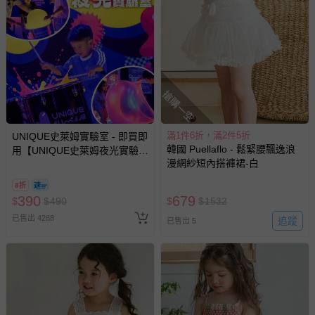
- 每件商品在拍攝時力求忠實呈現，但因為每台電腦、手機或平
板會因為螢幕亮度及解析度不同，所以顏色與實際成品還是會
有些許差異唷~ 謝謝媽咪們的體諒。
退換貨須知
您所購買的商品享有7天的鑑賞期／猶豫期權益，但此期間
並非試用期，您所退回的商品必須是未經使用的全新狀態，
搶購一空
包含完整包裝、配件、說明文件及贈品等。
滿1件6折，滿2件5折
UNIQUE史萊姆實驗室 - 即買即
如需退換貨，請於收到商品7天（含例假日內提出），如為
韓國 Puellaflo - 鬆緊腰飄逸浪
用【UNIQUE史萊姆夜光實驗室
瑕疵退換貨所產生的運費，將由媽咪愛負責處理，若非瑕疵
漫網紗短內搭褲裙-白
@ 台北科教館 】2026/6/11-
退貨，您可至『查詢訂單』>『已出貨』中查詢該筆訂單，
8/30 (電子票券，於展期現場憑
8折
並點選『我要退貨』即可進行申請。若有相關退貨問題，請
訂單編號兌換，逾期作廢) (大
390
679
$
$
490
$
$
1532
至媽咪愛
LINE@客服ID: @mamilove
我們將依序為您處理
人小孩均一價(3歲以上需購票))
已售出 4288
追蹤
與服務，謝謝。
已售出 5
針對滿件折/滿額贈…等活動，如因部份退貨，而該訂單保
留商品未達活動門檻，將以原價計算，活動贈品亦需一併退
回。