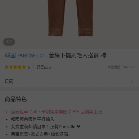
1/1
韓國 PuellaFLO
-
蕾絲下擺刷毛內搭褲-棕
5
已售出 5
商品編號：567877
尺碼
商品特色
國泰世華 Cube 卡切換童樂匯享 5% 回饋無上限
韓國境內販售平行輸入
女寶童裝熱銷冠軍！正韓Puellaflo ❤
典雅氣質×歐式古典×仙氣滿滿