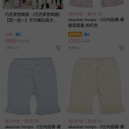
滿1件8折，滿2件7折
巧虎夢想樂園 - (巧虎夢想樂園)
akachan honpo - 5分內搭褲-褲
【買一送一】平日暢玩兩大一
腳荷葉邊-粉紅色
小套票 (正券為電子票券現場兌
換，贈送券現場領取)-效期至
62折
即將售完
2026/10/16 正券逾期視同現金
999
200
$
$
1600
$
$
250
券使用
已售出 72
已售出 2
滿1件8折，滿2件7折
滿1件8折，滿2件7折
akachan honpo - 5分內搭褲-褲
akachan honpo - 5分內搭褲-褲