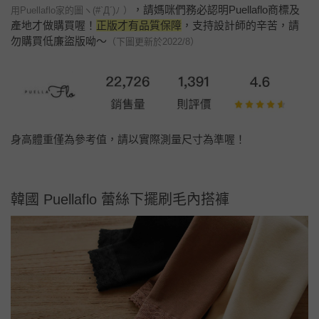
，請媽咪們務必認明Puellaflo商標及
用Puellaflo家的圖ヽ(#`Д´)ﾉ ）
產地才做購買喔！
正版才有品質保障
，支持設計師的辛苦，請
勿購買低廉盜版呦～
（下圖更新於2022/8）
身高體重僅為參考值，請以實際測量尺寸為準喔！
韓國 Puellaflo 蕾絲下擺刷毛內搭褲