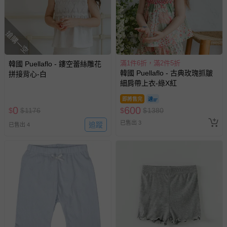
部分商品依據消費者保護法的規定，不適用七天鑑賞期/猶
豫期範圍：
易於腐敗、保存期限較短或解約時即將逾期（例如生鮮
搶購一空
商品、食品等）。
客製化商品（例如客製生日書、姓名貼等）。
滿1件6折，滿2件5折
韓國 Puellaflo - 鏤空蕾絲雕花
報紙、期刊或雜誌（惟書籍如經拆封、使用，則酌收整
韓國 Puellaflo - 古典玫瑰抓皺
拼接背心-白
新費用）。
細肩帶上衣-綠X紅
經消費者拆封之影音商品或電腦軟體（例如 DVD、CD
即將售完
等）。
0
600
$
$
1176
$
$
1380
非以有形媒介提供之數位內容或一經提供即為完成之線
已售出 3
追蹤
已售出 4
上服務，經消費者事先同意始提供（例如線上課程、遊
戲或活動點數等）。
已拆封之以下類型商品：
-個人衛生用品（例如尿布、貼身衣物、泳裝、襪子、地
墊、寢具類等）。
-新生兒親膚衣物（嬰幼兒包巾與背巾、包屁衣、學習
褲、紗布衣等）。
-接觸性孕哺產品（奶嘴、奶瓶、擠乳器、哺乳衣、托腹