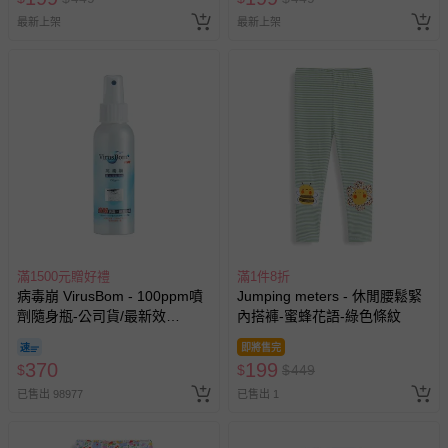
最新上架
最新上架
滿1500元贈好禮
滿1件8折
病毒崩 VirusBom - 100ppm噴
Jumping meters - 休閒腰鬆緊
劑隨身瓶-公司貨/最新效
內搭褲-蜜蜂花語-綠色條紋
期-100ml
即將售完
370
199
$
$
$
449
已售出 98977
已售出 1