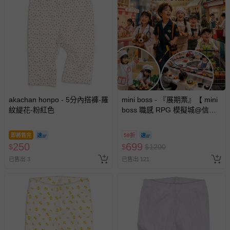
akachan honpo - 5分內搭褲-羅
mini boss - 『展期票』【 mini
紋緹花-粉紅色
boss 職感 RPG 模擬城@信義
A11 】2026/7/10-8/30 (電子票
券，於展期現場憑訂單編號兌
即將售完
58折
換，依現場梯次安排入場，逾
250
699
$
$
$
1200
期作廢) (兒童票(2歲以上)贈一
已售出 3
已售出 121
名陪伴成人)