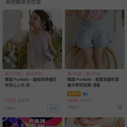
其他媽咪也在逛
可能根據測量方式不同，存在1-3公分差異。
搶購一空
貼心小叮嚀
- 第一次穿之前請用手洗或乾洗
滿1件65折，滿2件55折
滿1件6折，滿2件5折
- 洗滌請以30度以下冷水做清洗，溫水可能會造成移染或掉色！
韓國 Puellaflo - 皺褶肩帶繡花
韓國 Puellaflo - 鬆緊高腰荷葉
布背心上衣-粉
邊丹寧短寬褲-淺藍
- 含羊毛、聚酯纖維、壓克力毛料纖維等材質，建議手洗或機洗
選擇羊毛料洗程。所有衣服請翻面放洗衣袋清洗，請勿烘乾。
即將售完
- 有蕾絲或網紗的商品強烈建議手洗以免破損
701
946
$
$
1378
$
$
1976
- 有圖案、印花，特別是立體的設計，建議手洗，如要機洗，請
已售出 2
追蹤
已售出 1
務必翻面放洗衣網，再放洗衣機，以免損壞到圖案！
- 提醒媽咪七天猶豫期並非七天試用期喔~ 媽咪如欲退換貨，所
退回的商品必須是全新的狀態、並且完整包裝。