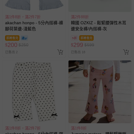
帶束縛衣、餐搖椅等）。
-其他原廠盒裝商品封口處已貼上「不可拆封」，或具警
示字句等說明貼紙、封條者。
滿1件8折，滿2件7折
滿2件88折
國際航空、客運、訂房等服務。
akachan honpo - 5分內搭褲-褲
韓國 OZKIZ - 鬆緊腰彈性木耳
腳荷葉邊-淺藍色
邊安全褲/內搭褲-灰
相關的退換貨辦理流程，可詳見：
退換貨 & 退款問題
即將售完
5折
即將售完
200
299
$
$
250
$
$
599
已售出 2
已售出 18
其他常見問題：
運送服務：目前提供的運送僅限台灣本島。如您位於離島地
區，可能會無法配送，或須依據商品需加收離島運費。廠商
亦保留出貨與否的權利。離島、偏遠地區、樓層親送等加價
費用，可能會另需加收。
商品實際的配達日期，可於訂單個人資料內的查詢訂單內，
已出貨通知之訊息為主。
如您收到商品，請依正常流程檢查是否完好，若商品遇瑕疵
情形，您可申請更換新品或退貨，請見：
退貨的辦理流程
。
若您對於會員帳號、商品訂購與資訊、購物流程、付款方
滿1件8折，滿2件7折
滿1件8折
式、折價券與購物金的使用、退貨及商品運送方式等有疑
akachan honpo - 5分內搭褲-彈
Jumping meters - 腰鬆緊微喇