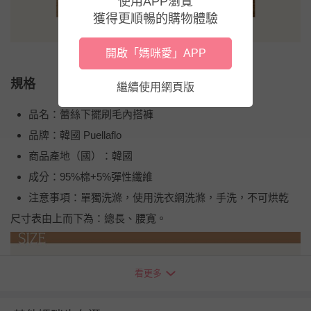
使用APP瀏覽
獲得更順暢的購物體驗
開啟「媽咪愛」APP
規格
繼續使用網頁版
品名：蕾絲下擺刷毛內搭褲
品牌：韓國 Puellaflo
商品產地（國）：韓國
成分：95%棉+5%彈性纖維
注意事項：單獨洗滌，使用洗衣網洗滌，手洗，不可烘乾
尺寸表由上而下為：總長、腰寬。
看更多