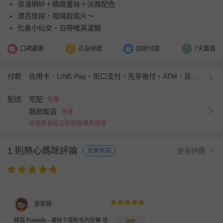
浪漫網紗＋精緻蕾絲＋淡雅配色
漂亮穿搭，吸睛殺底片～
化身小仙女，自帶唯美濾鏡
口碑嚴選
正品保證
加密付款
7天鑑賞
付款
信用卡・LINE Pay・街口支付・先享後付・ATM・貨到付款・iPASS MONEY
配送
宅配
免運
超商取貨
免運
註冊新會員立即領首購免運券
1 則熱心媽咪評論
更多評價
真實承諾
游家綺
韓國 Puellaflo - 蕾絲下擺刷毛內搭褲-杏