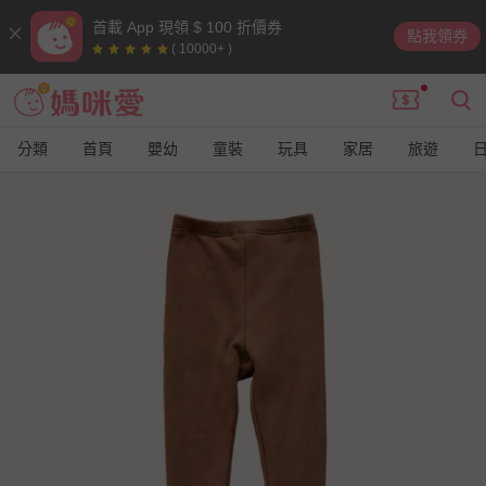
首載 App 現領 $ 100 折價券
點我領券
( 10000+ )
分類
首頁
嬰幼
童裝
玩具
家居
旅遊