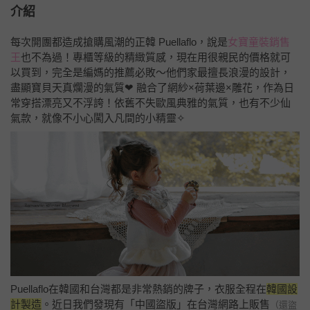
介紹
每次開團都造成搶購風潮的正韓 Puellaflo，說是
女寶童裝銷售
王
也不為過！專櫃等級的精緻質感，現在用很親民的價格就可
以買到，完全是編媽的推薦必敗～他們家最擅長浪漫的設計，
盡顯寶貝天真爛漫的氣質❤ 融合了網紗×荷葉邊×雕花，作為日
常穿搭漂亮又不浮誇！依舊不失歐風典雅的氣質，也有不少仙
氣款，就像不小心闖入凡間的小精靈✧
Puellaflo在韓國和台灣都是非常熱銷的牌子，衣服全程在
韓國設
計製造
。近日我們發現有「中國盜版」在台灣網路上販售
（還盜