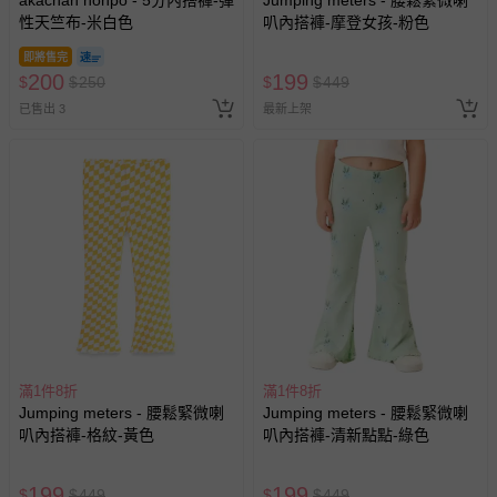
問，你可詳見：
媽咪愛客服中心
。
性天竺布-米白色
叭內搭褲-摩登女孩-粉色
預購商品：預購為海外同步代購，遇缺貨即會通知媽咪並協
即將售完
助取消退款事宜。
200
199
$
$
250
$
$
449
商品如因「價格、組合」等錯誤原因，導致無法安排出貨，
已售出 3
最新上架
會主動以簡訊及mail通知訂單取消事宜，並將提供適當補
償。
滿1件8折
滿1件8折
Jumping meters - 腰鬆緊微喇
Jumping meters - 腰鬆緊微喇
叭內搭褲-格紋-黃色
叭內搭褲-清新點點-綠色
199
199
$
$
449
$
$
449