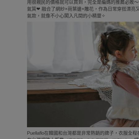
用很親民的價格就可以買到，完全是編媽的推薦必敗～
氣質❤ 融合了網紗×荷葉邊×雕花，作為日常穿搭漂
氣款，就像不小心闖入凡間的小精靈✧
Puellaflo在韓國和台灣都是非常熱銷的牌子，衣服全程