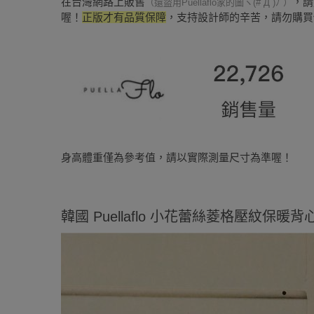
在台灣網路上販售
，請
（還盜用Puellaflo家的圖ヽ(#`Д´)ﾉ ）
喔！
正版才有品質保障
，支持設計師的辛苦，請勿購買
身高體重僅為參考值，請以實際測量尺寸為準喔！
韓國 Puellaflo 小花蕾絲菱格壓紋保