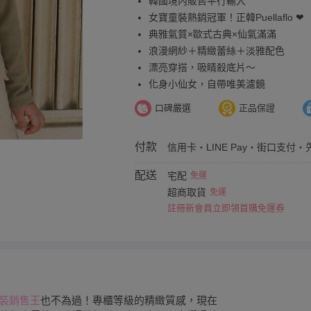
韓國境內販售平行輸入
女寶童裝熱銷冠軍！正韓Puellaflo ❤
典雅氣質×歐式古典×仙氣滿滿
浪漫網紗＋精緻蕾絲＋淡雅配色
漂亮穿搭，吸睛殺底片～
化身小仙女，自帶唯美濾鏡
口碑嚴選
正品保證
付款
信用卡・LINE Pay・街口支付・
配送
宅配
免運
超商取貨
免運
註冊新會員立即領首購免運券
裝銷售王
也不為過！專櫃等級的精緻質感，現在