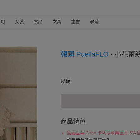
日用
女裝
食品
文具
童書
孕哺
韓國 PuellaFLO
-
小花蕾絲
尺碼
商品特色
國泰世華 Cube 卡切換童樂匯享 5%