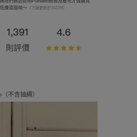
媽咪們務必認明Puellaflo商標及產地才做購買
低廉盜版呦～
（下圖更新於2022/8）
暖背心（不含抽繩）