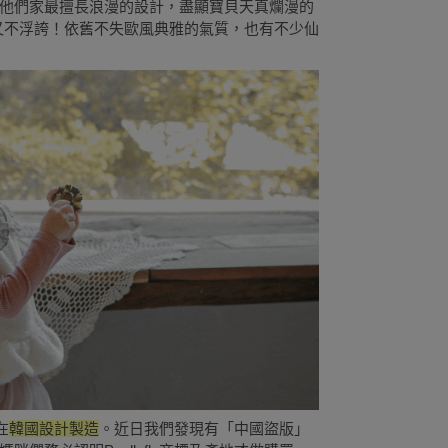
他們家最擅長浪漫的設計，盡顯寶貝天真爛漫的
亮又不浮誇！依舊不失歐風典雅的氣質，也有不少仙
在
韓國設計製造
。近日我們發現有「中國盜版」