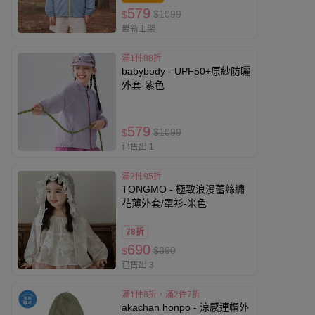
579
$1099
$
最新上架
滿1件88折
babybody - UPF50+原紗防曬
外套-紫色
579
$1099
$
已售出 1
滿2件95折
TONGMO - 極致浪漫蕾絲繡
花薄外套/罩衫-米色
78折
690
$890
$
已售出 3
滿1件8折，滿2件7折
akachan honpo - 涼感連帽外