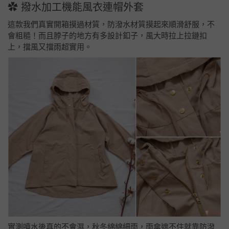
✿ 撥水加工機能風衣連帽外套
這款我們真實開箱摸過材質，防潑水材質摸起來順滑舒服，不
會粗糙！而且脖子的地方有多設計釦子，風大時拉上拉鏈扣
上，擋風又擋雨超實用。
實測噴水後真的不會濕，秋冬綿綿細雨，雨傘遮不住就靠防潑