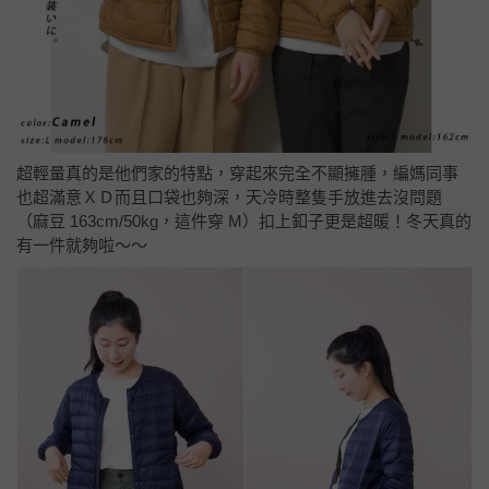
超輕量真的是他們家的特點，穿起來完全不顯擁腫，編媽同事
也超滿意ＸＤ而且口袋也夠深，天冷時整隻手放進去沒問題
（麻豆 163cm/50kg，這件穿 M）扣上釦子更是超暖！冬天真的
有一件就夠啦～～