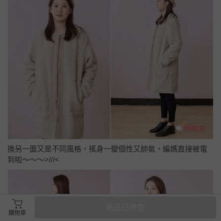
換另一面又是不同風格，搖身一變個性又帥氣，編媽直接被電
到啦～～～>///<
商品已停售
購物車