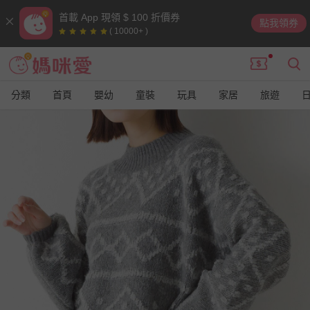
首載 App 現領 $ 100 折價券
點我領券
( 10000+ )
分類
首頁
嬰幼
童裝
玩具
家居
旅遊