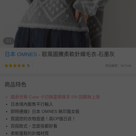
1/1
日本 OMNES
-
歐風圖騰柔軟針織毛衣-石墨灰
5
商品編號：567548
商品特色
國泰世華 Cube 卡切換童樂匯享 5% 回饋無上限
日本境內販售平行輸入
即時連線》日本 OMNES 無印風女裝
質感控的衣物首選！高CP值日貨！
百搭款式，怎麼搭都好看
柔軟蓬鬆的針織材質