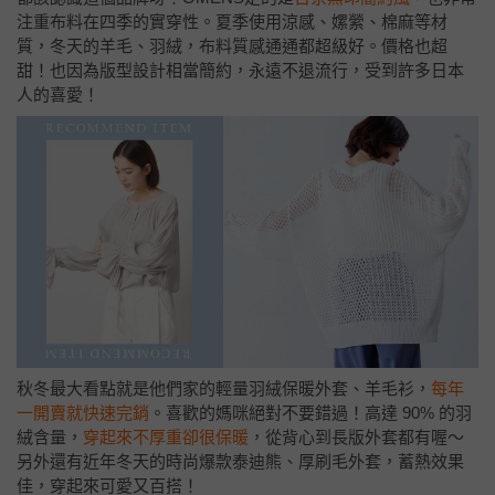
注重布料在四季的實穿性。夏季使用涼感、嫘縈、棉麻等材
質，冬天的羊毛、羽絨，布料質感通通都超級好。價格也超
甜！也因為版型設計相當簡約，永遠不退流行，受到許多日本
人的喜愛！
秋冬最大看點就是他們家的輕量羽絨保暖外套、羊毛衫，
每年
一開賣就快速完銷
。喜歡的媽咪絕對不要錯過！高達 90% 的羽
絨含量，
穿起來不厚重卻很保暖
，從背心到長版外套都有喔～
另外還有近年冬天的時尚爆款泰迪熊、厚刷毛外套，蓄熱效果
佳，穿起來可愛又百搭！