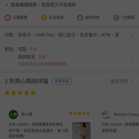
歐風編織圖案，有質感又不易撞款
口碑嚴選
正品保證
加密付款
7天鑑賞
付款
信用卡・LINE Pay・街口支付・先享後付・ATM・貨到付款・iPASS MONEY
配送
宅配
免運
超商取貨
免運
註冊新會員立即領首購免運券
2 則熱心媽咪評論
更多評價
真實承諾
郭小菁
Bonnie Chang
日本 OMNES - 歐風圖騰柔軟針織毛衣-
日本 OMNES - 歐風
氣質杏
淺灰杏
很不錯，穿起來很合身適合，會介紹
柔軟保暖
朋友回購！