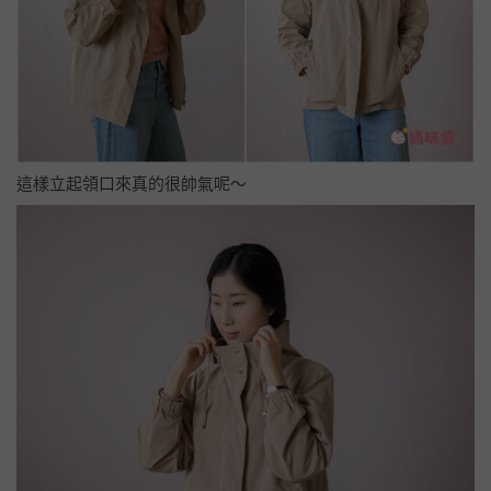
這樣立起領口來真的很帥氣呢～