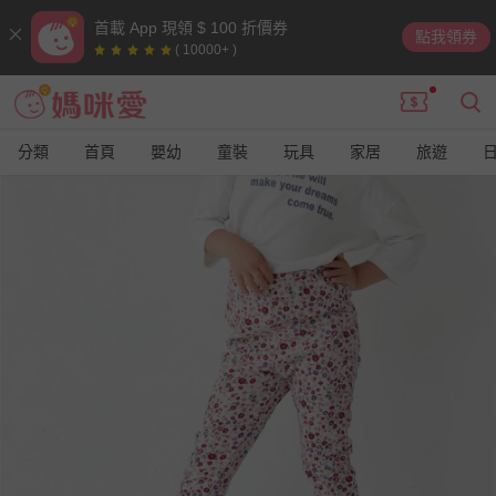
首載 App 現領 $ 100 折價券
點我領券
( 10000+ )
分類
首頁
嬰幼
童裝
玩具
家居
旅遊