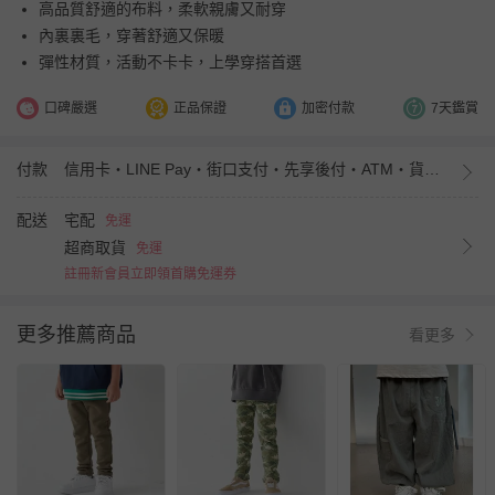
高品質舒適的布料，柔軟親膚又耐穿
內裏裏毛，穿著舒適又保暖
彈性材質，活動不卡卡，上學穿搭首選
口碑嚴選
正品保證
加密付款
7天鑑賞
付款
信用卡・LINE Pay・街口支付・先享後付・ATM・貨到付款・iPASS MONEY
配送
宅配
免運
超商取貨
免運
註冊新會員立即領首購免運券
更多推薦商品
看更多