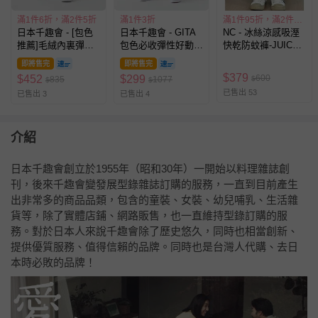
滿1件6折，滿2件5折
滿1件3折
滿1件95折，滿2件85折
日本千趣會 - [包色
日本千趣會 - GITA
NC - 冰絲涼感吸溼
推薦]毛絨內裏彈性
包色必收彈性好動長
快乾防蚊褲-JUICE-
長褲-軍綠
褲-恐龍迷彩-軍綠
綠色
即將售完
即將售完
$
379
600
$
452
$
299
835
1077
$
$
$
已售出 53
已售出 3
已售出 4
介紹
日本千趣會創立於1955年（昭和30年）一開始以料理雜誌創
刊，後來千趣會變發展型錄雜誌訂購的服務，一直到目前產生
出非常多的商品品類，包含的童裝、女裝、幼兒哺乳、生活雜
貨等，除了實體店鋪、網路販售，也一直維持型錄訂購的服
務。對於日本人來說千趣會除了歷史悠久，同時也相當創新、
提供優質服務、值得信賴的品牌。同時也是台灣人代購、去日
本時必敗的品牌！