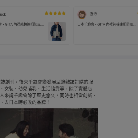
uck
澄澄
 - GITA 內裡純棉連帽防風外
日本千趣會 - GITA 內裡純棉連帽防風外
納)-海軍藍x灰
套(帽可收納)-紅x海軍藍
理雜誌創刊，後來千趣會變發展型錄雜誌訂購的服
、女裝、幼兒哺乳、生活雜貨等，除了實體店
人來說千趣會除了歷史悠久，同時也相當創新、
、去日本時必敗的品牌！