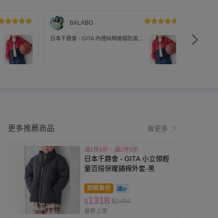
BALABO
日本千趣會 - GITA 內裡純棉連帽防風外
日本千趣會
套(帽可收納)-紅x海軍藍
套(帽可收
更多推薦商品
看更多
滿1件6折，滿2件5折
日本千趣會 - GITA 小立領輕
量百搭保暖鋪棉外套-黑
即將售完
1318
$2494
$
最新上架