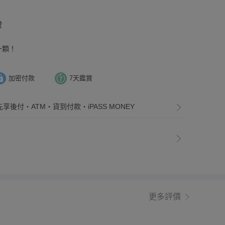
證
一顆！
加密付款
7天鑑賞
先享後付・ATM・貨到付款・iPASS MONEY
更多評價