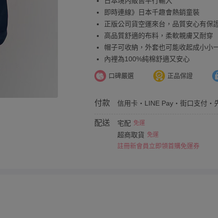
日本境內販售平行輸入
即時連線》日本千趣會熱銷童裝
正版公司貨空運來台，品質安心有保
高品質舒適的布料，柔軟親膚又耐穿
帽子可收納，外套也可能收起成小小
內裡為100%純棉舒適又安心
口碑嚴選
正品保證
付款
信用卡・LINE Pay・街口支付・
配送
宅配
免運
超商取貨
免運
註冊新會員立即領首購免運券