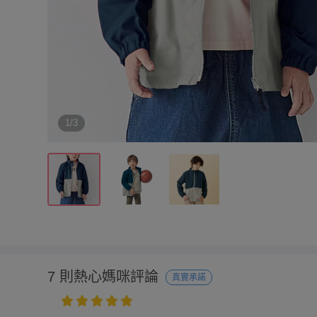
1/3
7 則熱心媽咪評論
真實承諾