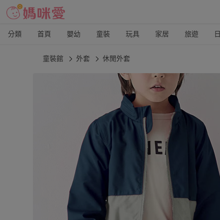
分類
首頁
嬰幼
童裝
玩具
家居
旅遊
童裝館
外套
休閒外套