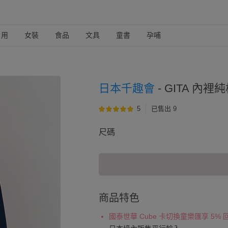
日用
女裝
食品
文具
童書
孕哺
日本千趣會
-
GITA 內裡
5
已售出 9
尺碼
商品特色
國泰世華 Cube 卡切換童樂匯享 5%