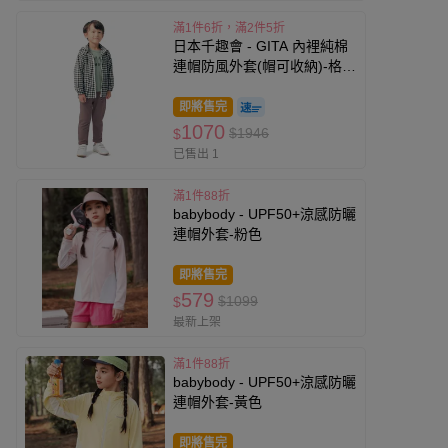
滿1件6折，滿2件5折
日本千趣會 - GITA 內裡純棉
連帽防風外套(帽可收納)-格
紋-黑白
即將售完
1070
$1946
$
已售出 1
滿1件88折
babybody - UPF50+涼感防曬
連帽外套-粉色
即將售完
579
$1099
$
最新上架
滿1件88折
babybody - UPF50+涼感防曬
連帽外套-黃色
即將售完