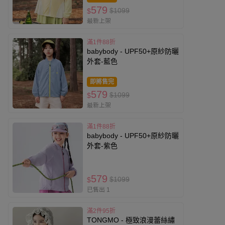
579
$1099
$
最新上架
滿1件88折
babybody - UPF50+原紗防曬
外套-藍色
即將售完
579
$1099
$
最新上架
滿1件88折
babybody - UPF50+原紗防曬
外套-紫色
579
$1099
$
已售出 1
滿2件95折
TONGMO - 極致浪漫蕾絲繡