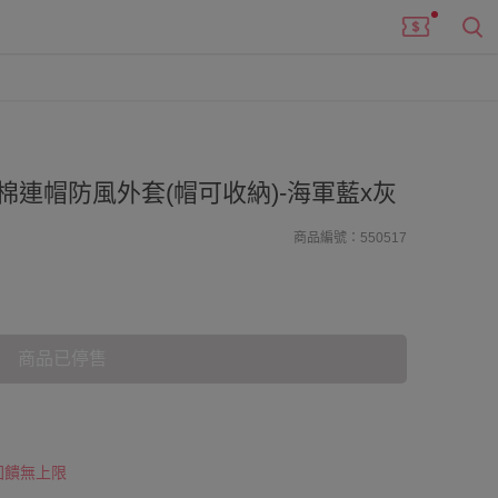
純棉連帽防風外套(帽可收納)-海軍藍x灰
商品編號：550517
商品已停售
 回饋無上限