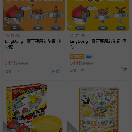
搶購一空
滿1件9折
滿1件9折
LingDong - 寶可夢魔幻陀螺-小
LingDong - 寶可夢魔幻陀螺-伊
火龍
布
即將售完
448
448
$
$
498
$
$
498
已售出 19
追蹤
已售出 59