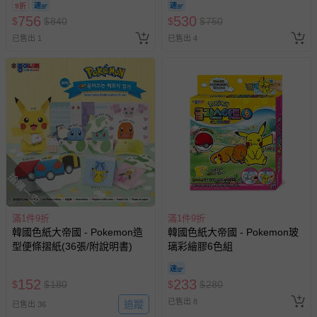
9折
756
530
$
$
840
$
$
750
已售出 1
已售出 4
搶購一空
滿1件9折
滿1件9折
韓國色紙大帝國 - Pokemon造
韓國色紙大帝國 - Pokemon玻
型便條摺紙(36張/附說明書)
璃彩繪膠6色組
152
233
$
$
180
$
$
280
已售出 8
追蹤
已售出 36