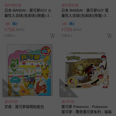
滿件贈好禮
滿件贈好禮
日本 BANDAI - 寶可夢GO! 火
日本 BANDAI - 寶可夢GO! 電
屬性入浴球(泡澡球)(限量)-3入
屬性入浴球(泡澡球)(限量)-3入
組(隨機出貨)
組(隨機出貨)
9折
9折
756
756
$
$
840
$
$
840
已售出 2
已售出 2
搶購一空
搶購一空
滿1件9折
滿1件9折
京甫 - 寶可夢超萌貼紙包
寶可夢 Pokemon - Pokemon
寶可夢 - 驚奇寶可夢系列 - 喵喵