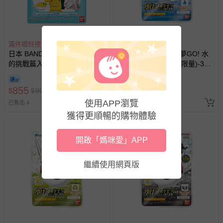
滿件贈好禮
滿件贈好禮
日本 BANDAI - 寶可夢邁向未知
日本 BANDAI - 寶可夢GO! 水
的挑戰篇入浴球(泡澡球)(限
屬性入浴球(泡澡球)(限量)-3入
量)-5入組(隨機出貨)
組(隨機出貨)
9折
855
756
$
$
900
$
$
840
使用APP瀏覽
已售出 4
最新上架
獲得更順暢的購物體驗
開啟「媽咪愛」APP
繼續使用網頁版