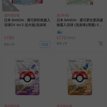
搶購一空
針對滿件折/滿額贈…等活動，如因部份退貨，而該訂單保
滿件贈好禮
滿1件9折
留商品未達活動門檻，將以原價計算，活動贈品亦需一併退
日本 BANDAI - 寶可夢釣魚篇入
日本 BANDAI - 寶可夢往更高邁
回。
浴球DX Vol.5-加大版(泡澡球)
進篇入浴球 (泡澡球)(限量)-5入
(限量)-3入組
組(隨機出貨)
部分商品依據消費者保護法的規定，不適用七天鑑賞期/猶
780
770
$
$
$
900
豫期範圍：
易於腐敗、保存期限較短或解約時即將逾期（例如生鮮
最新上架
追蹤
最新上架
商品、食品等）。
客製化商品（例如客製生日書、姓名貼等）。
報紙、期刊或雜誌（惟書籍如經拆封、使用，則酌收整
新費用）。
經消費者拆封之影音商品或電腦軟體（例如 DVD、CD
等）。
非以有形媒介提供之數位內容或一經提供即為完成之線
上服務，經消費者事先同意始提供（例如線上課程、遊
戲或活動點數等）。
已拆封之以下類型商品：
滿件贈好禮
滿件贈好禮