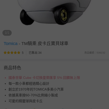
1/1
Tomica
-
TM騎乘 皮卡丘寶貝球車
5
已售出 34
商品編號：539232
商品特色
國泰世華 Cube 卡切換童樂匯享 5% 回饋無上限
每一款小車都經過精心設計
創立於1970年的TOMICA多美小汽車
依據真車按60-70%比例縮小製成
可愛的精靈球與皮卡丘