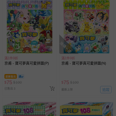
搶購一空
滿1件9折
滿1件9折
京甫 - 寶可夢真可愛拼圖(P)
京甫 - 寶可夢真可愛拼圖(N)
即將售完
75
75
$
$
100
$
$
100
已售出 3
追蹤
最新上架