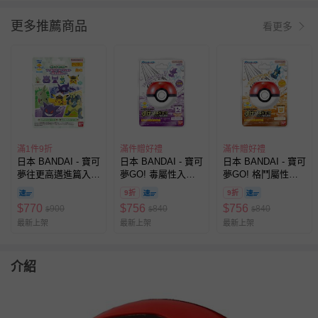
更多推薦商品
看更多
滿1件9折
滿件贈好禮
滿件贈好禮
日本 BANDAI - 寶可
日本 BANDAI - 寶可
日本 BANDAI - 寶可
夢往更高邁進篇入浴
夢GO! 毒屬性入浴
夢GO! 格鬥屬性入
球 (泡澡球)(限量)-5
球(泡澡球)(限量)-3
浴球(泡澡球)(限
9折
9折
入組(隨機出貨)
入組(隨機出貨)
量)-3入組(隨機出貨)
$
770
$
756
$
756
900
840
840
$
$
$
最新上架
最新上架
最新上架
介紹