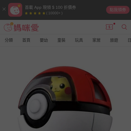
首載 App 現領 $ 100 折價券
點我領券
( 10000+ )
分類
首頁
嬰幼
童裝
玩具
家居
旅遊