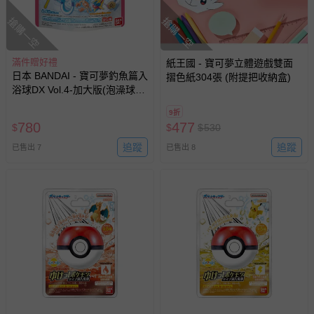
搶購一空
搶購一空
滿件贈好禮
紙王國 - 寶可夢立體遊戲雙面
日本 BANDAI - 寶可夢釣魚篇入
摺色紙304張 (附提把收納盒)
浴球DX Vol.4-加大版(泡澡球)
(限量)-3入組
9折
780
477
$
$
$
530
追蹤
追蹤
已售出 7
已售出 8