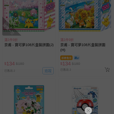
搶購一空
滿1件9折
滿1件9折
京甫 - 寶可夢108片盒裝拼圖(J)
京甫 - 寶可夢108片盒裝拼圖
(H)
即將售完
134
134
$
$
180
$
$
180
已售出 2
追蹤
已售出 2