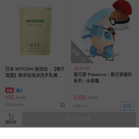
搶購一空
滿1件9折
日本 MIYOSHI 無添加 - 【親子
寶可夢 Pokemon - 寶可夢變形
首選】無添加泡沫洗手乳補充
系列 - 水箭龜
包-300ml
破盤
95
359
$
$
240
$
$
399
已售出 4575
追蹤
已售出 14
商品已停售
購物車