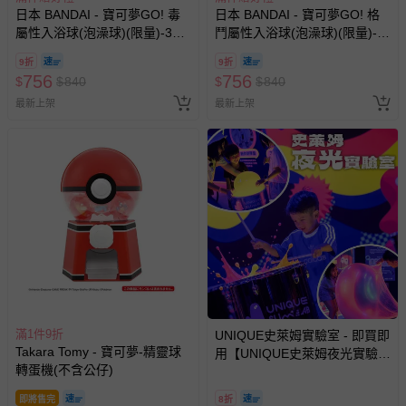
日本 BANDAI - 寶可夢GO! 毒
日本 BANDAI - 寶可夢GO! 格
-個人衛生用品（例如尿布、貼身衣物、泳裝、襪子、地
屬性入浴球(泡澡球)(限量)-3入
鬥屬性入浴球(泡澡球)(限量)-3
墊、寢具類等）。
組(隨機出貨)
入組(隨機出貨)
-新生兒親膚衣物（嬰幼兒包巾與背巾、包屁衣、學習
9折
9折
褲、紗布衣等）。
756
756
$
$
840
$
$
840
-接觸性孕哺產品（奶嘴、奶瓶、擠乳器、哺乳衣、托腹
最新上架
最新上架
帶束縛衣、餐搖椅等）。
-其他原廠盒裝商品封口處已貼上「不可拆封」，或具警
示字句等說明貼紙、封條者。
國際航空、客運、訂房等服務。
相關的退換貨辦理流程，可詳見：
退換貨 & 退款問題
其他常見問題：
運送服務：目前提供的運送僅限台灣本島。如您位於離島地
區，可能會無法配送，或須依據商品需加收離島運費。廠商
滿1件9折
UNIQUE史萊姆實驗室 - 即買即
亦保留出貨與否的權利。離島、偏遠地區、樓層親送等加價
Takara Tomy - 寶可夢-精靈球
用【UNIQUE史萊姆夜光實驗室
費用，可能會另需加收。
轉蛋機(不含公仔)
@ 台北科教館 】2026/6/11-
8/30 (電子票券，於展期現場憑
商品實際的配達日期，可於訂單個人資料內的查詢訂單內，
即將售完
8折