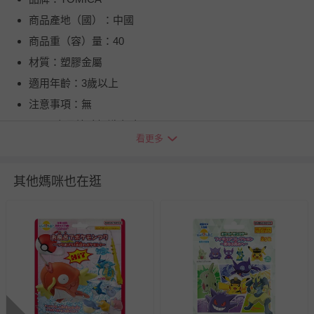
商品產地（國）：中國
商品重（容）量：40
材質：塑膠金屬
適用年齡：3歲以上
注意事項：無
BSMI商品檢驗標識字號：M33696
看更多
退換貨須知
您所購買的商品享有7天的鑑賞期／猶豫期權益，但此期間
其他媽咪也在逛
並非試用期，您所退回的商品必須是未經使用的全新狀態，
包含完整包裝、配件、說明文件及贈品等。
如需退換貨，請於收到商品7天（含例假日內提出），如為
瑕疵退換貨所產生的運費，將由媽咪愛負責處理，若非瑕疵
退貨，您可至『查詢訂單』>『已出貨』中查詢該筆訂單，
並點選『我要退貨』即可進行申請。若有相關退貨問題，請
至媽咪愛
LINE@客服ID: @mamilove
我們將依序為您處理
與服務，謝謝。