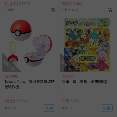
訂單編號兌換，逾期作廢) (大
1242
已出貨通知之訊息為主。
390
$
$
1795
$
$
490
人小孩均一價(3歲以上需購票))
已售出 1
已售出 4265
如您收到商品，請依正常流程檢查是否完好，若商品遇瑕疵
情形，您可申請更換新品或退貨，請見：
退貨的辦理流程
。
若您對於會員帳號、商品訂購與資訊、購物流程、付款方
式、折價券與購物金的使用、退貨及商品運送方式等有疑
問，你可詳見：
媽咪愛客服中心
。
預購商品：預購為海外同步代購，遇缺貨即會通知媽咪並協
助取消退款事宜。
商品如因「價格、組合」等錯誤原因，導致無法安排出貨，
搶購一空
搶購一空
會主動以簡訊及mail通知訂單取消事宜，並將提供適當補
償。
滿1件9折
滿1件9折
Takara Tomy - 寶可夢精靈球貼
京甫 - 寶可夢真可愛拼圖(Q)
紙製作機
855
75
$
$
1250
$
$
100
追蹤
追蹤
最新上架
最新上架