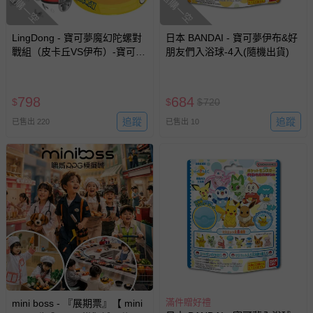
搶購一空
搶購一空
LingDong - 寶可夢魔幻陀螺對
日本 BANDAI - 寶可夢伊布&好
戰組（皮卡丘VS伊布）-寶可夢
朋友們入浴球-4入(隨機出貨)
對戰盤*1+皮卡丘陀螺*1+伊布
陀螺*1
798
684
$
$
$
720
追蹤
追蹤
已售出 220
已售出 10
滿件贈好禮
mini boss - 『展期票』【 mini