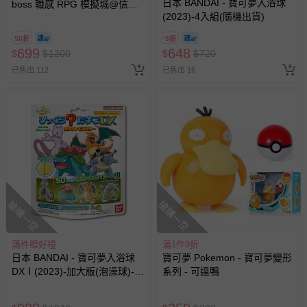
日本 BANDAI - 寶可夢入浴球
boss 職感 RPG 模擬城@信義
(2023)-4入組(隨機出貨)
A11 】2026/7/10-8/30 (電子票
券，於展期現場憑訂單編號兌
58折
9折
換，依現場梯次安排入場，逾
699
648
$
$
1200
$
$
720
期作廢) (兒童票(2歲以上)贈一
已售出 112
已售出 16
名陪伴成人)
搶購一空
搶購一空
滿件贈好禮
滿1件9折
日本 BANDAI - 寶可夢入浴球
寶可夢 Pokemon - 寶可夢變形
DXⅠ(2023)-加大版(泡澡球)-4
系列 - 可達鴨
入組(隨機出貨)