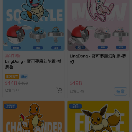
搶購一空
滿1件9折
LingDong - 寶可夢魔幻陀螺-夢
LingDong - 寶可夢魔幻陀螺-傑
幻
尼龜
即將售完
448
498
$
$
498
$
已售出 47
追蹤
已售出 45