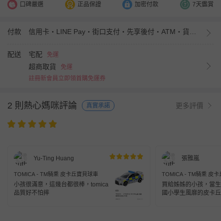
口碑嚴選
正品保證
加密付款
7天鑑賞
付款
信用卡・LINE Pay・街口支付・先享後付・ATM・貨到付款・iPASS MONEY
配送
宅配
免運
超商取貨
免運
註冊新會員立即領首購免運券
2 則熱心媽咪評論
更多評價
真實承諾
Yu-Ting Huang
張雅嵐
TOMICA - TM騎乘 皮卡丘寶貝球車
TOMICA - TM騎乘 
小孩很滿意，這幾台都很棒，tomica
買給姊姊的小孩，當生
品質好不怕摔
國小學生風靡的皮卡丘