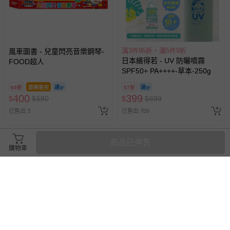
滿3件95折，滿5件9折
風車圖書 - 兒童閃亮音樂鋼琴-
日本繽得若 - UV 防曬噴霧
FOOD超人
SPF50+ PA++++-草本-250g
69折
即將售完
57折
400
399
$
$
580
$
$
699
已售出 3
已售出 709
商品已停售
購物車