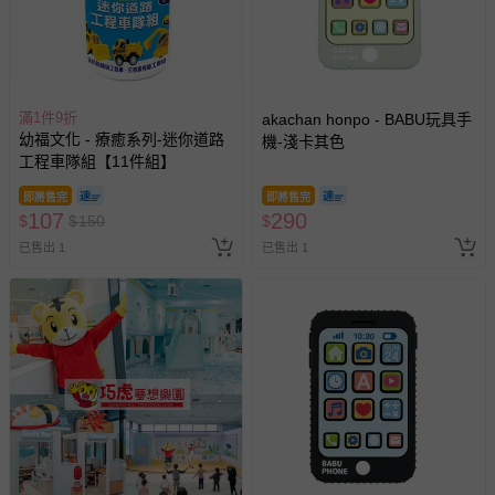
滿1件9折
akachan honpo - BABU玩具手
幼福文化 - 療癒系列-迷你道路
機-淺卡其色
工程車隊組【11件組】
即將售完
即將售完
107
290
$
$
150
$
已售出 1
已售出 1