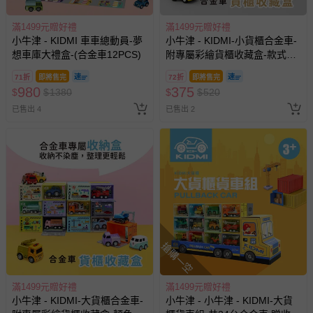
戲或活動點數等）。
已拆封之以下類型商品：
滿1499元贈好禮
滿1499元贈好禮
小牛津 - KIDMI 車車總動員-夢
小牛津 - KIDMI-小貨櫃合金車-
-個人衛生用品（例如尿布、貼身衣物、泳裝、襪子、地
想車庫大禮盒-(合金車12PCS)
附專屬彩繪貨櫃收藏盒-款式顏
墊、寢具類等）。
色隨機
-新生兒親膚衣物（嬰幼兒包巾與背巾、包屁衣、學習
71折
即將售完
72折
即將售完
褲、紗布衣等）。
980
375
$
$
1380
$
$
520
-接觸性孕哺產品（奶嘴、奶瓶、擠乳器、哺乳衣、托腹
已售出 4
已售出 2
帶束縛衣、餐搖椅等）。
-其他原廠盒裝商品封口處已貼上「不可拆封」，或具警
示字句等說明貼紙、封條者。
國際航空、客運、訂房等服務。
相關的退換貨辦理流程，可詳見：
退換貨 & 退款問題
搶購一空
其他常見問題：
運送服務：目前提供的運送僅限台灣本島。如您位於離島地
區，可能會無法配送，或須依據商品需加收離島運費。廠商
滿1499元贈好禮
滿1499元贈好禮
亦保留出貨與否的權利。離島、偏遠地區、樓層親送等加價
小牛津 - KIDMI-大貨櫃合金車-
小牛津 - 小牛津 - KIDMI-大貨