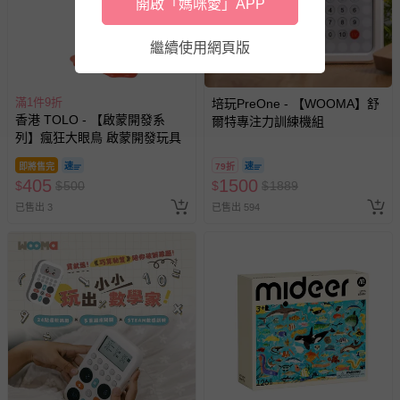
開啟「媽咪愛」APP
繼續使用網頁版
滿1件9折
培玩PreOne - 【WOOMA】舒
香港 TOLO - 【啟蒙開發系
爾特專注力訓練機組
列】瘋狂大眼鳥 啟蒙開發玩具
即將售完
79折
405
1500
$
$
500
$
$
1889
已售出 3
已售出 594