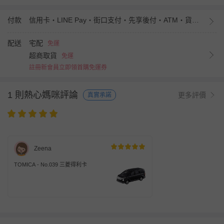
付款
信用卡・LINE Pay・街口支付・先享後付・ATM・貨到付款・iPASS MONEY
配送
宅配
免運
超商取貨
免運
註冊新會員立即領首購免運券
1 則熱心媽咪評論
更多評價
真實承諾
Zeena
TOMICA - No.039 三菱得利卡