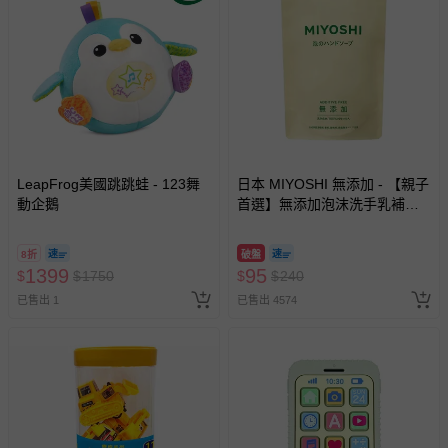
LeapFrog美國跳跳蛙 - 123舞
日本 MIYOSHI 無添加 - 【親子
動企鵝
首選】無添加泡沫洗手乳補充
包-300ml
8折
破盤
1399
95
$
$
1750
$
$
240
已售出 1
已售出 4574