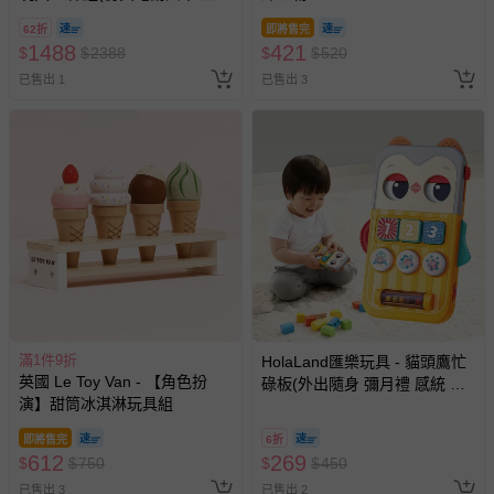
雙層軌道/磁吸列車/益智拼裝/兒
62折
即將售完
童節/生日禮物)
1488
421
$
$
2388
$
$
520
已售出 1
已售出 3
滿1件9折
HolaLand匯樂玩具 - 貓頭鷹忙
英國 Le Toy Van - 【角色扮
碌板(外出隨身 彌月禮 感統 探
演】甜筒冰淇淋玩具組
索 啟蒙聲光 音樂 寶寶 嬰幼兒
玩具)
即將售完
6折
612
269
$
$
750
$
$
450
已售出 3
已售出 2