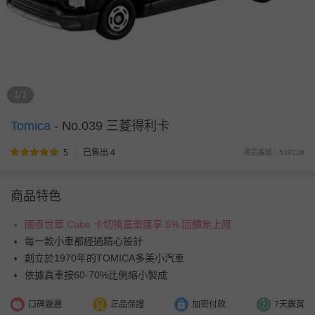
1/1
Tomica
-
No.039 三菱得利卡
5
已售出 4
商品編號：539226
商品特色
國泰世華 Cube 卡切換童樂匯享 5% 回饋無上限
每一款小車都經過精心設計
創立於1970年的TOMICA多美小汽車
依據真車按60-70%比例縮小製成
口碑嚴選
正品保證
加密付款
7天鑑賞