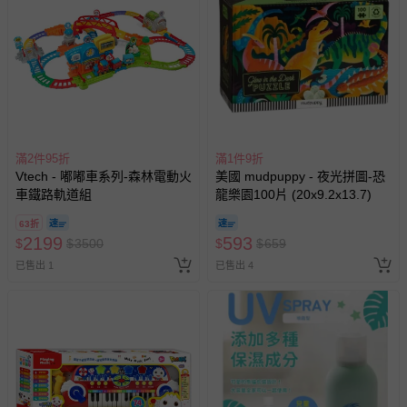
滿2件95折
滿1件9折
Vtech - 嘟嘟車系列-森林電動火
美國 mudpuppy - 夜光拼圖-恐
車鐵路軌道組
龍樂園100片 (20x9.2x13.7)
63折
2199
593
$
$
3500
$
$
659
已售出 1
已售出 4