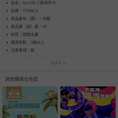
品名：No.039 三菱得利卡
品牌：TOMICA
商品產地（國）：中國
商品重（容）量：40
材質：塑膠金屬
適用年齡：3歲以上
注意事項：無
BSMI商品檢驗標識字號：M33696
看更多
退換貨須知
您所購買的商品享有7天的鑑賞期／猶豫期權益，但此期間
其他媽咪也在逛
並非試用期，您所退回的商品必須是未經使用的全新狀態，
包含完整包裝、配件、說明文件及贈品等。
如需退換貨，請於收到商品7天（含例假日內提出），如為
瑕疵退換貨所產生的運費，將由媽咪愛負責處理，若非瑕疵
退貨，您可至『查詢訂單』>『已出貨』中查詢該筆訂單，
並點選『我要退貨』即可進行申請。若有相關退貨問題，請