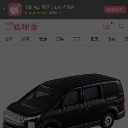
首載 App 現領 $ 100 折價券
點我領券
( 10000+ )
分類
首頁
嬰幼
童裝
玩具
家居
旅遊