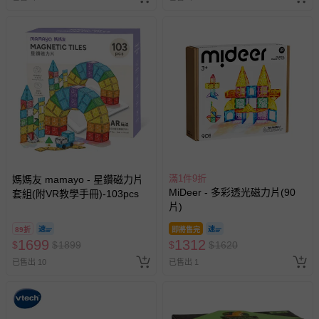
滿1件9折
媽媽友 mamayo - 星鑽磁力片
MiDeer - 多彩透光磁力片(90
套組(附VR教學手冊)-103pcs
片)
89折
即將售完
1699
1312
$
$
1899
$
$
1620
已售出 10
已售出 1