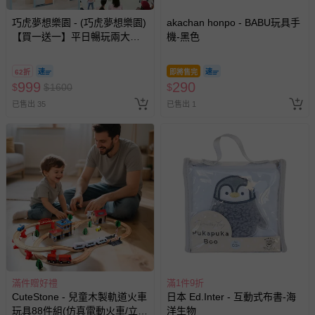
巧虎夢想樂園 - (巧虎夢想樂園)
akachan honpo - BABU玩具手
【買一送一】平日暢玩兩大一
機-黑色
小套票 (正券為電子票券現場兌
換，贈送券現場領取)-效期至
62折
即將售完
2026/10/16 正券逾期視同現金
999
290
$
$
1600
$
券使用
已售出 35
已售出 1
滿件贈好禮
滿1件9折
CuteStone - 兒童木製軌道火車
日本 Ed.Inter - 互動式布書-海
玩具88件組(仿真電動火車/立體
洋生物