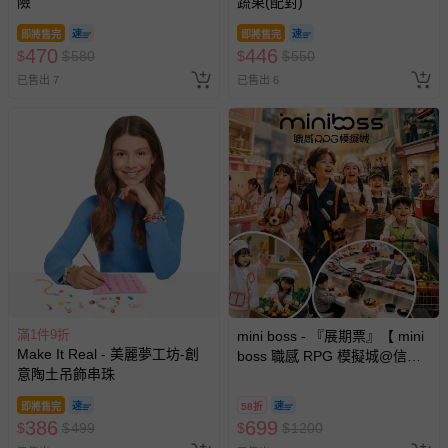
險
蔬果(配對)
即將售完
即將售完
470
446
$
$
580
$
$
550
已售出 7
已售出 6
滿1件9折
mini boss - 『展期票』【 mini
Make It Real - 美麗夢工坊-創
boss 職感 RPG 模擬城@信義
意陶土吊飾串珠
A11 】2026/7/10-8/30 (電子票
券，於展期現場憑訂單編號兌
即將售完
58折
換，依現場梯次安排入場，逾
386
699
$
$
499
$
$
1200
期作廢) (兒童票(2歲以上)贈一