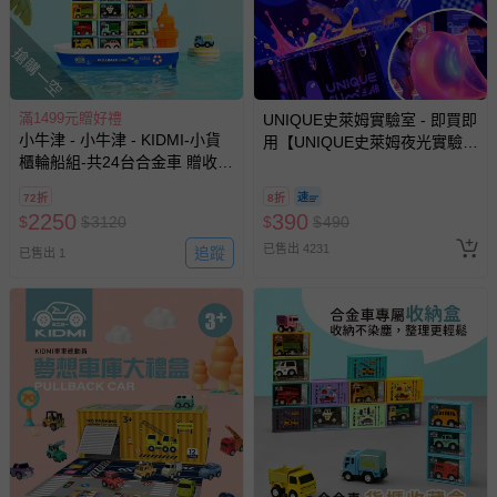
至媽咪愛
LINE@客服ID: @mamilove
我們將依序為您處理
與服務，謝謝。
搶購一空
針對滿件折/滿額贈…等活動，如因部份退貨，而該訂單保
滿1499元贈好禮
UNIQUE史萊姆實驗室 - 即買即
留商品未達活動門檻，將以原價計算，活動贈品亦需一併退
小牛津 - 小牛津 - KIDMI-小貨
用【UNIQUE史萊姆夜光實驗室
回。
櫃輪船組-共24台合金車 贈收藏
@ 台北科教館 】2026/6/11-
用輪船-款式顏色隨機
8/30 (電子票券，於展期現場憑
72折
8折
部分商品依據消費者保護法的規定，不適用七天鑑賞期/猶
訂單編號兌換，逾期作廢) (大
2250
390
$
$
3120
$
$
490
豫期範圍：
人小孩均一價(3歲以上需購票))
易於腐敗、保存期限較短或解約時即將逾期（例如生鮮
已售出 4231
追蹤
已售出 1
商品、食品等）。
客製化商品（例如客製生日書、姓名貼等）。
報紙、期刊或雜誌（惟書籍如經拆封、使用，則酌收整
新費用）。
經消費者拆封之影音商品或電腦軟體（例如 DVD、CD
等）。
非以有形媒介提供之數位內容或一經提供即為完成之線
上服務，經消費者事先同意始提供（例如線上課程、遊