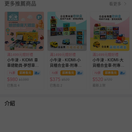
更多推薦商品
看更多
滿1499元贈好禮
滿1499元贈好禮
滿1499元贈好禮
小牛津 - KIDMI 車
小牛津 - KIDMI-小
小牛津 - KIDMI-大
車總動員-夢想車庫
貨櫃合金車-附專屬
貨櫃合金車-附專屬
大禮盒-(合金車
彩繪貨櫃收藏盒-款
彩繪貨櫃收藏盒-顏
71折
即將售完
72折
即將售完
72折
即將售完
12PCS)
式顏色隨機
色隨機
$
980
$
375
$
520
1380
520
720
$
$
$
已售出 4
已售出 2
最新上架
介紹