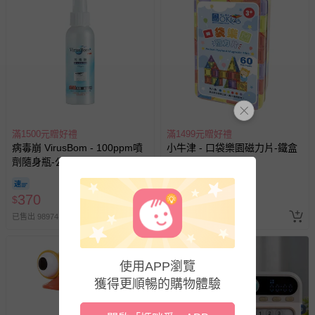
滿1500元贈好禮
滿1499元贈好禮
病毒崩 VirusBom - 100ppm噴
小牛津 - 口袋樂園磁力片-鐵盒
劑隨身瓶-公司貨/最新效
裝-迷你磁力片60pcs
期-100ml
62折
370
420
$
$
$
680
已售出 98974
已售出 76
使用APP瀏覽
獲得更順暢的購物體驗