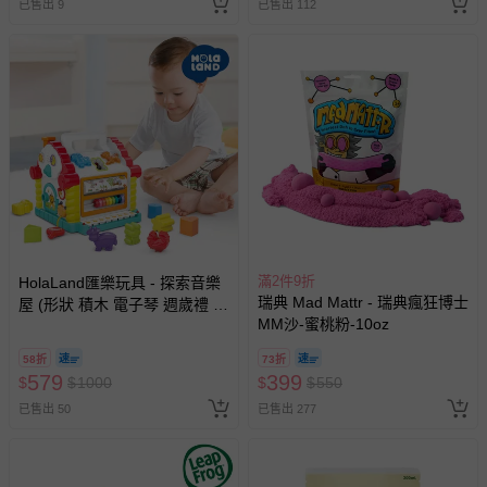
已售出 9
已售出 112
名陪伴成人)
滿2件9折
HolaLand匯樂玩具 - 探索音樂
瑞典 Mad Mattr - 瑞典瘋狂博士
屋 (形狀 積木 電子琴 週歲禮 感
MM沙-蜜桃粉-10oz
統 探索 啟蒙 聲光音樂 寶寶 嬰
幼兒玩具)
58折
73折
579
399
$
$
1000
$
$
550
已售出 50
已售出 277