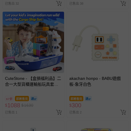
已售出 32
已售出 38
CuteStone - 【盒損福利品】二
akachan honpo - BABU遊戲
合一大型貨櫃運輸船玩具套裝
板-象牙白色
（附多款合金小汽車+起重吊車
+擬真聲光收納功能/生日禮物）
67折
即將售完
即將售完
1088
300
$
$
1630
$
已售出 1
已售出 2