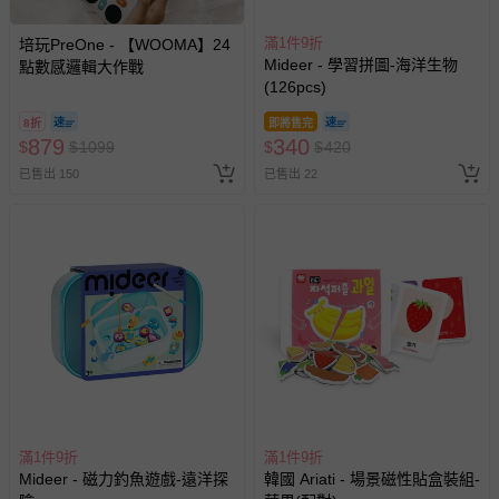
滿1件9折
培玩PreOne - 【WOOMA】24
Mideer - 學習拼圖-海洋生物
點數感邏輯大作戰
(126pcs)
8折
即將售完
879
340
$
$
1099
$
$
420
已售出 150
已售出 22
滿1件9折
滿1件9折
Mideer - 磁力釣魚遊戲-遠洋探
韓國 Ariati - 場景磁性貼盒裝組-