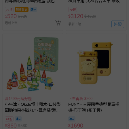
費用，可能會另需加收。
附專屬彩繪貨櫃收藏盒-顏色隨
櫃貨車組-共24台合金車 贈收藏
機
用貨車-款式顏色隨機
商品實際的配達日期，可於訂單個人資料內的查詢訂單內，
72折
即將售完
72折
520
已出貨通知之訊息為主。
3120
$
$
720
$
$
4320
最新上架
如您收到商品，請依正常流程檢查是否完好，若商品遇瑕疵
追蹤
最新上架
情形，您可申請更換新品或退貨，請見：
退貨的辦理流程
。
若您對於會員帳號、商品訂購與資訊、購物流程、付款方
式、折價券與購物金的使用、退貨及商品運送方式等有疑
問，你可詳見：
媽咪愛客服中心
。
預購商品：預購為海外同步代購，遇缺貨即會通知媽咪並協
助取消退款事宜。
商品如因「價格、組合」等錯誤原因，導致無法安排出貨，
會主動以簡訊及mail通知訂單取消事宜，並將提供適當補
償。
滿1499元贈好禮
下單再折 $200
小牛津 - Okids博士積木-口袋樂
FUNY - 三麗鷗手機型兒童相
園動物森林磁力片-鐵盒裝/迷你
機-布丁狗 (布丁黃)
磁力片/STEAM玩具-45pcs
62折
360
1690
$
$
580
$