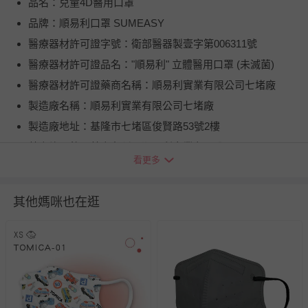
品名：兒童4D醫用口罩
品牌：順易利口罩 SUMEASY
醫療器材許可證字號：衛部醫器製壹字第006311號
醫療器材許可證品名："順易利" 立體醫用口罩 (未滅菌)
醫療器材許可證藥商名稱：順易利實業有限公司七堵廠
製造廠名稱：順易利實業有限公司七堵廠
製造廠地址：基隆市七堵區俊賢路53號2樓
藥商許可執照藥商名稱：順易利實業有限公司
看更多
藥商地址：臺北市大安區敦化南路一段205號7樓之5(實際營
業地址:8058室)
其他媽咪也在逛
藥商許可執照字號：北市衛藥販（安）字第6401026422號
藥商諮詢專線電話：0800-02-3030
產品製造日期：參見包裝
醫療器材廣告核准字號：衛部器廣字第10803016號
具量測功能產品之服務據點資訊：無
商品產地（國）：台灣