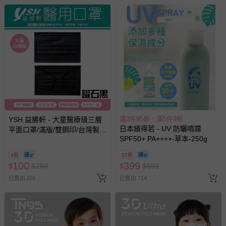
滿3件95折，滿5件9折
YSH 益勝軒 - 大童醫療級三層
日本繽得若 - UV 防曬噴霧
平面口罩/滿版/雙鋼印/台灣製-
SPF50+ PA++++-草本-250g
曜石黑 (14.5x9.5cm)-50入/盒
(未滅菌)
4折
57折
100
399
$
$
250
$
$
699
已售出 201
已售出 714