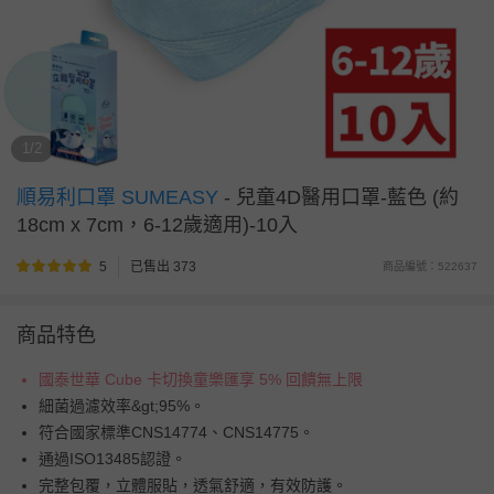
1/2
順易利口罩 SUMEASY
-
兒童4D醫用口罩-藍色 (約
18cm x 7cm，6-12歲適用)-10入
5
已售出 373
商品編號：522637
商品特色
國泰世華 Cube 卡切換童樂匯享 5% 回饋無上限
細菌過濾效率&gt;95%。
符合國家標準CNS14774、CNS14775。
通過ISO13485認證。
完整包覆，立體服貼，透氣舒適，有效防護。