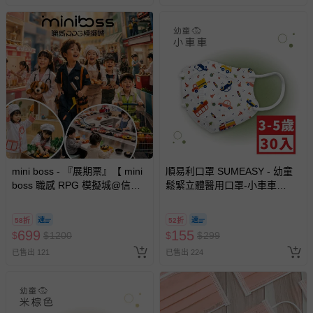
mini boss - 『展期票』【 mini
順易利口罩 SUMEASY - 幼童
boss 職感 RPG 模擬城@信義
鬆緊立體醫用口罩-小車車
A11 】2026/7/10-8/30 (電子票
(XS，約9cm x 11.2cm，3-5歲
券，於展期現場憑訂單編號兌
適用)-30入
58折
52折
換，依現場梯次安排入場，逾
699
155
$
$
1200
$
$
299
期作廢) (兒童票(2歲以上)贈一
已售出 121
已售出 224
名陪伴成人)