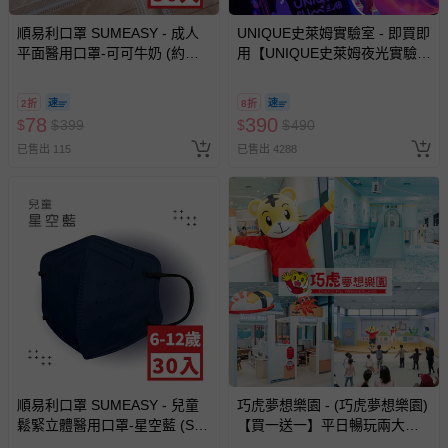
至媽咪愛
LINE@客服ID: @mamilove
我們將依序為您處理
順易利口罩 SUMEASY - 成人
UNIQUE史萊姆實驗室 - 即買即
與服務，謝謝。
平面醫用口罩-可可牛奶 (約
用【UNIQUE史萊姆夜光實驗室
9.5cm x 17.5cm)-50入
@ 台北科教館 】2026/6/11-
針對滿件折/滿額贈…等活動，如因部份退貨，而該訂單保
8/30 (電子票券，於展期現場憑
2折
8折
留商品未達活動門檻，將以原價計算，活動贈品亦需一併退
訂單編號兌換，逾期作廢) (大
78
390
$
$
399
$
$
490
回。
人小孩均一價(3歲以上需購票))
已售出 115
已售出 4288
部分商品依據消費者保護法的規定，不適用七天鑑賞期/猶
豫期範圍：
易於腐敗、保存期限較短或解約時即將逾期（例如生鮮
商品、食品等）。
客製化商品（例如客製生日書、姓名貼等）。
報紙、期刊或雜誌（惟書籍如經拆封、使用，則酌收整
新費用）。
經消費者拆封之影音商品或電腦軟體（例如 DVD、CD
等）。
順易利口罩 SUMEASY - 兒童
巧虎夢想樂園 - (巧虎夢想樂園)
非以有形媒介提供之數位內容或一經提供即為完成之線
鬆緊立體醫用口罩-星空藍 (S，
【買一送一】平日暢玩兩大一
上服務，經消費者事先同意始提供（例如線上課程、遊
約12.5cm x 9.8cm，6-12歲適
小套票 (正券為電子票券現場兌