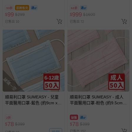
戲或活動點數等）。
用)-30入
換，贈送券現場領取)-效期至
33折
即將售完
62折
2026/10/16 正券逾期視同現金
已拆封之以下類型商品：
99
999
$
$
299
$
$
1600
券使用
-個人衛生用品（例如尿布、貼身衣物、泳裝、襪子、地
已售出 10
已售出 72
墊、寢具類等）。
-新生兒親膚衣物（嬰幼兒包巾與背巾、包屁衣、學習
褲、紗布衣等）。
-接觸性孕哺產品（奶嘴、奶瓶、擠乳器、哺乳衣、托腹
帶束縛衣、餐搖椅等）。
-其他原廠盒裝商品封口處已貼上「不可拆封」，或具警
示字句等說明貼紙、封條者。
國際航空、客運、訂房等服務。
搶購一空
相關的退換貨辦理流程，可詳見：
退換貨 & 退款問題
順易利口罩 SUMEASY - 兒童
順易利口罩 SUMEASY - 成人
平面醫用口罩-藍色 (約9cm x
平面醫用口罩-粉色 (約9.5cm x
其他常見問題：
14.5cm，6-12歲適用)-50入-藍
17.5cm)-50入
運送服務：目前提供的運送僅限台灣本島。如您位於離島地
色
2折
破盤
區，可能會無法配送，或須依據商品需加收離島運費。廠商
78
78
$
$
399
$
$
399
亦保留出貨與否的權利。離島、偏遠地區、樓層親送等加價
已售出 157