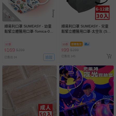
尺寸：
約18cm x 7cm ± (0.3cm)
搶購一空
材質：
第一層
-非織物不織布，防潑水、防止口沫霧氣滲入。
順易利口罩 SUMEASY - 幼童
順易利口罩 SUMEASY - 兒童
第二層
-非織物不織布，防潑水、防止口沫霧氣滲入
鬆緊立體醫用口罩-Tomica-01
鬆緊立體醫用口罩-太空灰 (S，
第三層
-MB熔噴不織布，有效過濾阻隔。
(XS，約9cm x 11.2cm ± 5%，
約12.5cm x 9.8cm，6-12歲適
3-5歲適用)-30入
用)-30入
第四層
-PP+PE複合纖維，親膚材質透氣性佳，可吸附
57折
33折
即將售完
169
99
呼吸的水氣，舒適又乾爽。
$
$
299
$
$
299
已售出 143
有效期限：5年
追蹤
已售出 24
退換貨須知
您所購買的商品享有7天的鑑賞期／猶豫期權益，但此期間
並非試用期，您所退回的商品必須是未經使用的全新狀態，
包含完整包裝、配件、說明文件及贈品等。
如需退換貨，請於收到商品7天（含例假日內提出），如為
瑕疵退換貨所產生的運費，將由媽咪愛負責處理，若非瑕疵
退貨，您可至『查詢訂單』>『已出貨』中查詢該筆訂單，
並點選『我要退貨』即可進行申請。若有相關退貨問題，請