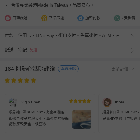
台灣專業製造Made in Taiwan，品質安心。
口碑嚴選
正品保證
加密付款
7天鑑賞
付款
信用卡・LINE Pay・街口支付・先享後付・ATM・iPASS MONEY
配送
宅配
免運
184 則熱心媽咪評論
更多評價
真實承諾
Vigin Chen
tfcom
順易利口罩 SUMEASY - 兒童4D醫用口
順易利口罩 SUMEASY 
罩-恐龍 (約18cm x 7cm，6-12歲適
罩-恐龍 (約18cm x 7c
很適合孩子的臉大小，鼻樑處的鐵絲
兒童4D立體口罩很實
用)-10入
用)-10入
處較厚較安全，很喜歡