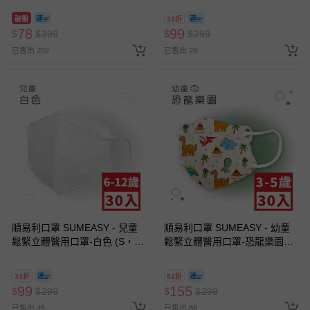
入
破盤
33折
78
99
$
$
399
$
$
299
已售出 202
已售出 28
順易利口罩 SUMEASY - 兒童
順易利口罩 SUMEASY - 幼童
鬆緊立體醫用口罩-白色 (S，約
鬆緊立體醫用口罩-恐龍樂園
12.5cm x 9.8cm，6-12歲適
(XS，約9cm x 11.2cm，3-5歲
用)-30入
適用)-30入
33折
52折
99
155
$
$
299
$
$
299
已售出 45
已售出 86