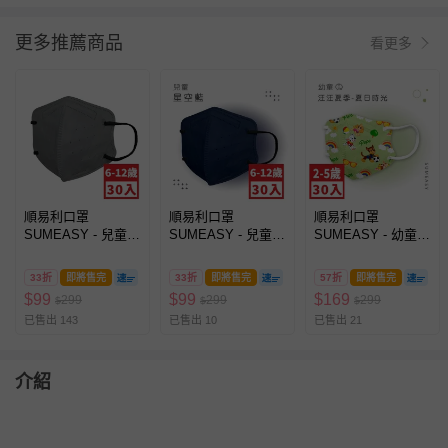
更多推薦商品
看更多
順易利口罩
順易利口罩
順易利口罩
SUMEASY - 兒童鬆
SUMEASY - 兒童鬆
SUMEASY - 幼童鬆
緊立體醫用口罩-太
緊立體醫用口罩-星
緊立體醫用口罩-汪
空灰 (S，約12.5cm
空藍 (S，約12.5cm
汪隊-夏日時光
33折
即將售完
33折
即將售完
57折
即將售完
x 9.8cm，6-12歲適
x 9.8cm，6-12歲適
(XS，約9cm x
$
99
$
99
$
169
299
299
299
$
$
$
用)-30入
用)-30入
11.2cm ± 5%，3-5
已售出 143
已售出 10
已售出 21
歲適用)-30入
介紹