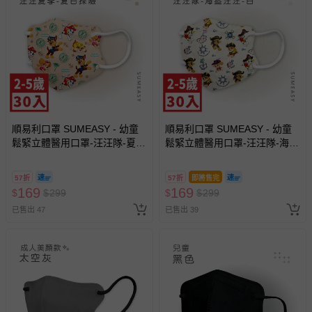
順易利口罩 SUMEASY - 幼童
順易利口罩 SUMEASY - 幼童
鬆緊立體醫用口罩-汪汪隊-夏日
鬆緊立體醫用口罩-汪汪隊-海盜
探險 (XS，約9cm x 11.2cm ±
汪汪白底 (XS，約9cm x
5% ，1-5歲適用)-30入
11.2cm ± 5% ，3-5歲適用)-30
57折
57折
即將售完
入
169
169
$
$
299
$
$
299
已售出 47
已售出 39