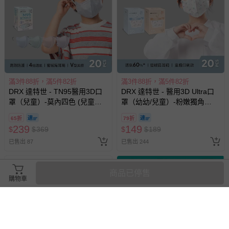
滿3件88折，滿5件82折
滿3件88折，滿5件82折
DRX 達特世 - TN95醫用3D口
DRX 達特世 - 醫用3D Ultra口
罩（兒童）-莫內四色 (兒童
罩（幼幼/兒童）-粉嫩獨角
M)-20入
獸-20入
65折
79折
239
149
$
$
369
$
$
189
已售出 87
已售出 244
商品已停售
購物車