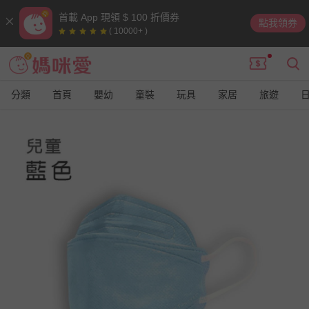
首載 App 現領 $ 100 折價券
點我領券
( 10000+ )
分類
首頁
嬰幼
童裝
玩具
家居
旅遊