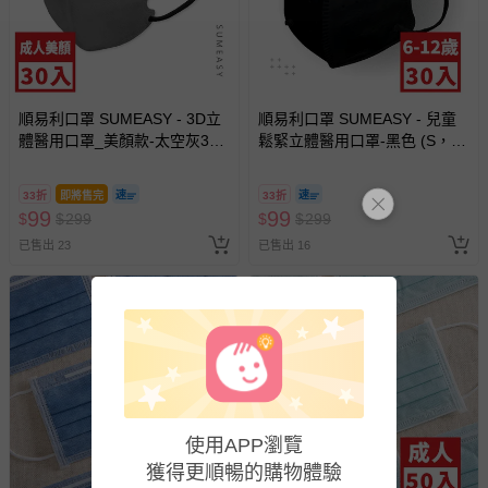
順易利口罩 SUMEASY - 3D立
順易利口罩 SUMEASY - 兒童
體醫用口罩_美顏款-太空灰30
鬆緊立體醫用口罩-黑色 (S，約
入 (M號約10.5cm x 13cm ±
12.5cm x 9.8cm，6-12歲適
5% (M)。)
用)-30入-黑色
33折
即將售完
33折
99
99
$
$
299
$
$
299
已售出 23
已售出 16
使用APP瀏覽
獲得更順暢的購物體驗