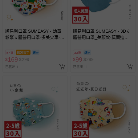
順易利口罩 SUMEASY - 幼童
順易利口罩 SUMEASY - 3D立
鬆緊立體醫用口罩-多美火車-開
體醫用口罩_美顏款-莫蘭迪綠
心軌道冒險隊 (XS，約9cm x
(M(10.5cm x 13cm ± 5%))-30
11.2cm ± 5%，3-5歲適用)-30
入
57折
即將售完
33折
入
169
99
$
$
299
$
$
299
已售出 1
已售出 11