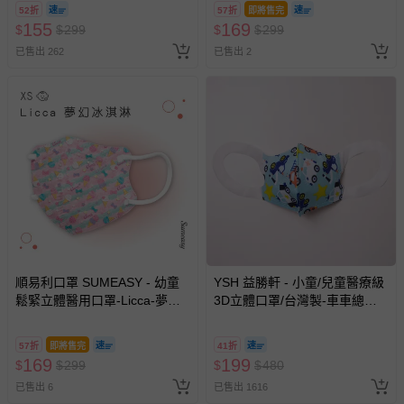
3-5歲適用)-30入
5%，3-5歲適用)-30入
52折
57折
即將售完
155
169
$
$
299
$
$
299
已售出 262
已售出 2
順易利口罩 SUMEASY - 幼童
YSH 益勝軒 - 小童/兒童醫療級
鬆緊立體醫用口罩-Licca-夢幻
3D立體口罩/台灣製-車車總動
冰淇淋 (XS，約9cm x 11.2cm
員 (16x11cm-建議5-7歲)-50入/
± 5%，3-5歲適用)-30入
盒(未滅菌)
57折
即將售完
41折
169
199
$
$
299
$
$
480
已售出 6
已售出 1616