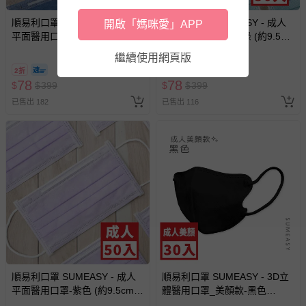
順易利口罩 SUMEASY - 成人
順易利口罩 SUMEASY - 成人
開啟「媽咪愛」APP
平面醫用口罩-梵高藍 (約9.5cm
平面醫用口罩-霧霾綠 (約9.5cm
x 17.5cm)-50入
x 17.5cm)-50入
繼續使用網頁版
2折
2折
78
78
$
$
399
$
$
399
已售出 182
已售出 116
順易利口罩 SUMEASY - 成人
順易利口罩 SUMEASY - 3D立
平面醫用口罩-紫色 (約9.5cm x
體醫用口罩_美顏款-黑色
17.5cm)-50入
(M(10.5cm x 13cm ± 5%))-30