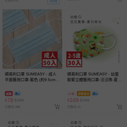
追蹤
費用，可能會另需加收。
已售出 63
商品實際的配達日期，可於訂單個人資料內的查詢訂單內，
已出貨通知之訊息為主。
如您收到商品，請依正常流程檢查是否完好，若商品遇瑕疵
情形，您可申請更換新品或退貨，請見：
退貨的辦理流程
。
若您對於會員帳號、商品訂購與資訊、購物流程、付款方
式、折價券與購物金的使用、退貨及商品運送方式等有疑
問，你可詳見：
媽咪愛客服中心
。
預購商品：預購為海外同步代購，遇缺貨即會通知媽咪並協
助取消退款事宜。
順易利口罩 SUMEASY - 成人
順易利口罩 SUMEASY - 幼童
商品如因「價格、組合」等錯誤原因，導致無法安排出貨，
平面醫用口罩-藍色 (約9.5cm x
鬆緊立體醫用口罩-汪汪隊-夏日
會主動以簡訊及mail通知訂單取消事宜，並將提供適當補
17.5cm)-50入
時光 (XS，約9cm x 11.2cm ±
償。
5%，3-5歲適用)-30入
破盤
57折
即將售完
78
169
$
$
399
$
$
299
已售出 399
已售出 21