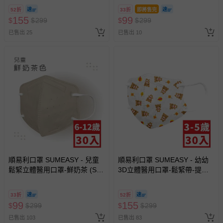
3-5歲適用)-30入
5% (M)。)
52折
33折
即將售完
155
99
$
$
299
$
$
299
已售出 25
已售出 10
順易利口罩 SUMEASY - 兒童
順易利口罩 SUMEASY - 幼幼
鬆緊立體醫用口罩-鮮奶茶 (S，
3D立體醫用口罩-鬆緊帶-提姆
約12.5cm x 9.8cm，6-12歲適
熊 (XS，約9cm x 11.2cm，3-5
用)-30入
歲適用)-30入
33折
52折
99
155
$
$
299
$
$
299
已售出 103
已售出 83