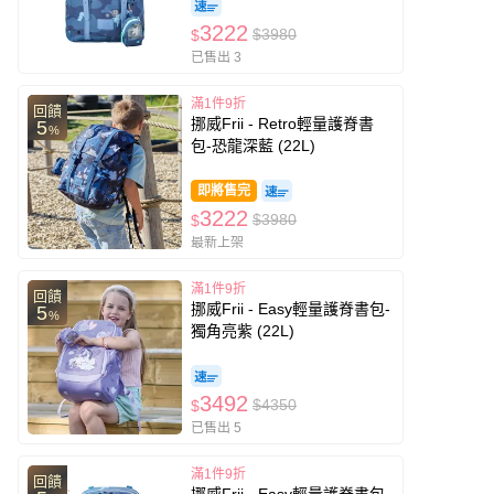
3222
$3980
$
已售出 3
滿1件9折
回饋
挪威Frii - Retro輕量護脊書
5
%
包-恐龍深藍 (22L)
即將售完
3222
$3980
$
最新上架
滿1件9折
回饋
挪威Frii - Easy輕量護脊書包-
5
%
獨角亮紫 (22L)
3492
$4350
$
已售出 5
滿1件9折
回饋