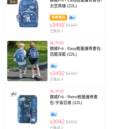
挪威Frii - Easy輕量護脊書包-
5
%
太空英雄 (22L)
即將售完
3492
$4350
$
已售出 3
滿1件9折
挪威Frii - Easy輕量護脊書包-
恐龍深藍 (22L)
3492
$4350
$
已售出 4
滿1件9折
挪威Frii - Retro輕量護脊書
包-宇宙忍者 (22L)
3042
$3800
$
已售出 1