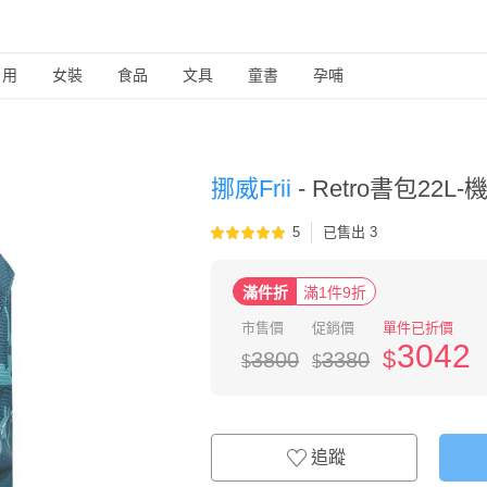
日用
女裝
食品
文具
童書
孕哺
挪威Frii
-
Retro書包22L-
5
已售出 3
滿件折
滿1件9折
市售價
促銷價
單件已折價
3042
$
3800
3380
$
$
追蹤