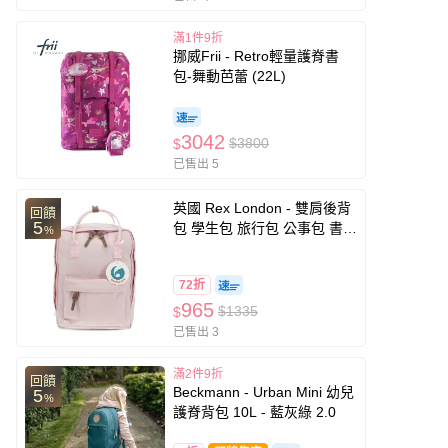
滿1件9折
挪威Frii - Retro輕量護脊書
包-舞動芭蕾 (22L)
3042
$3800
$
已售出 5
英國 Rex London - 雙肩後背
回饋
5
包 學生包 旅行包 公事包 書
%
包-粉色
72折
965
$1335
$
已售出 3
滿2件9折
回饋
Beckmann - Urban Mini 幼兒
5
%
護脊背包 10L - 藍灰綠 2.0