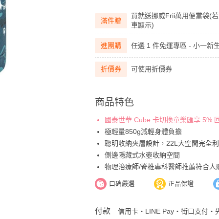
買就送挪威Frii萬用便當袋
滿件贈
車顯示)
進團購
任選 1 件免運專區 - 小一
折價券
可使用折價券
商品特色
國泰世華 Cube 卡切換童樂匯享 5%
極輕量850g減輕身體負擔
聰明收納夾層設計，22L大空間完全
側邊隱藏式水壺收納空間
物理治療師/脊椎專科醫師推薦符合人
口碑嚴選
正品保證
付款
信用卡・LINE Pay・街口支付・先