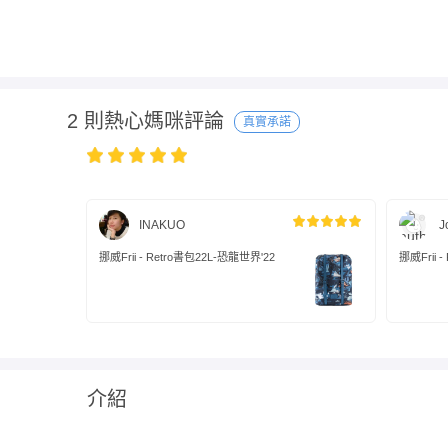
2 則熱心媽咪評論
真實承諾
INAKUO
J
挪威Frii - Retro書包22L-恐龍世界'22
挪威Frii 
介紹