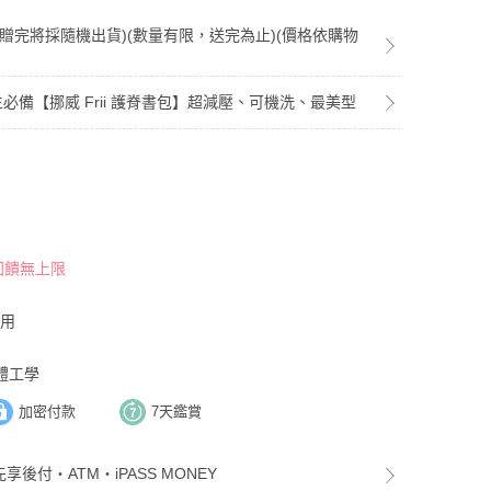
(若贈完將採隨機出貨)(數量有限，送完為止)(價格依購物
新生必備【挪威 Frii 護脊書包】超減壓、可機洗、最美型
 回饋無上限
利用
體工學
加密付款
7天鑑賞
享後付・ATM・iPASS MONEY