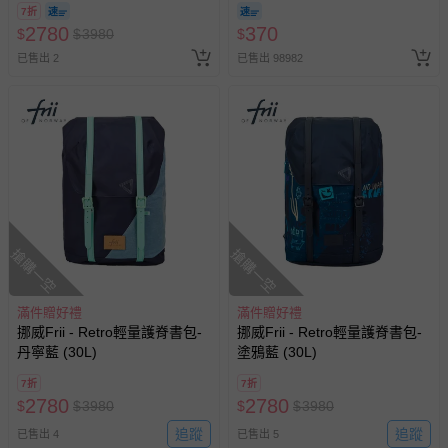
亦保留出貨與否的權利。離島、偏遠地區、樓層親送等加價
7折
2780
370
費用，可能會另需加收。
$
$
3980
$
已售出 2
已售出 98982
商品實際的配達日期，可於訂單個人資料內的查詢訂單內，
已出貨通知之訊息為主。
如您收到商品，請依正常流程檢查是否完好，若商品遇瑕疵
情形，您可申請更換新品或退貨，請見：
退貨的辦理流程
。
若您對於會員帳號、商品訂購與資訊、購物流程、付款方
式、折價券與購物金的使用、退貨及商品運送方式等有疑
問，你可詳見：
媽咪愛客服中心
。
預購商品：預購為海外同步代購，遇缺貨即會通知媽咪並協
搶購一空
搶購一空
助取消退款事宜。
商品如因「價格、組合」等錯誤原因，導致無法安排出貨，
滿件贈好禮
滿件贈好禮
會主動以簡訊及mail通知訂單取消事宜，並將提供適當補
挪威Frii - Retro輕量護脊書包-
挪威Frii - Retro輕量護脊書包-
償。
丹寧藍 (30L)
塗鴉藍 (30L)
7折
7折
2780
2780
$
$
3980
$
$
3980
追蹤
追蹤
已售出 4
已售出 5