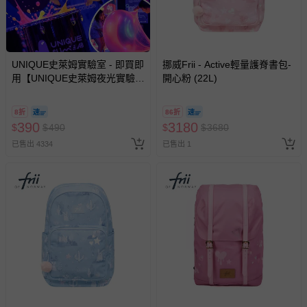
退貨，您可至『查詢訂單』>『已出貨』中查詢該筆訂單，
並點選『我要退貨』即可進行申請。若有相關退貨問題，請
至媽咪愛
LINE@客服ID: @mamilove
我們將依序為您處理
與服務，謝謝。
UNIQUE史萊姆實驗室 - 即買即
挪威Frii - Active輕量護脊書包-
用【UNIQUE史萊姆夜光實驗室
開心粉 (22L)
針對滿件折/滿額贈…等活動，如因部份退貨，而該訂單保
@ 台北科教館 】2026/6/11-
留商品未達活動門檻，將以原價計算，活動贈品亦需一併退
8/30 (電子票券，於展期現場憑
回。
8折
86折
訂單編號兌換，逾期作廢) (大
390
3180
$
$
490
$
$
3680
人小孩均一價(3歲以上需購票))
已售出 4334
已售出 1
部分商品依據消費者保護法的規定，不適用七天鑑賞期/猶
豫期範圍：
易於腐敗、保存期限較短或解約時即將逾期（例如生鮮
商品、食品等）。
客製化商品（例如客製生日書、姓名貼等）。
報紙、期刊或雜誌（惟書籍如經拆封、使用，則酌收整
新費用）。
經消費者拆封之影音商品或電腦軟體（例如 DVD、CD
等）。
非以有形媒介提供之數位內容或一經提供即為完成之線