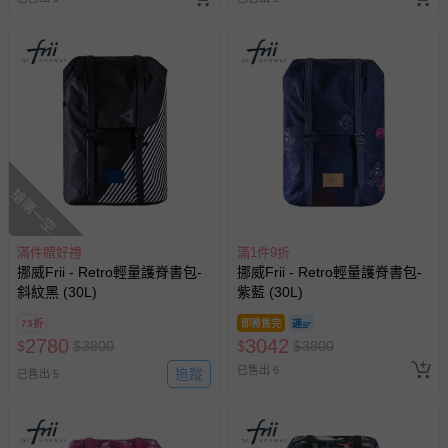
搶購一空
滿件贈好禮
滿1件9折
挪威Frii - Retro輕量護脊書包-
挪威Frii - Retro輕量護脊書包-
斜紋黑 (30L)
紫藍 (30L)
73折
即將售完
2780
3042
$
$
3800
$
$
3800
已售出 6
追蹤
已售出 5