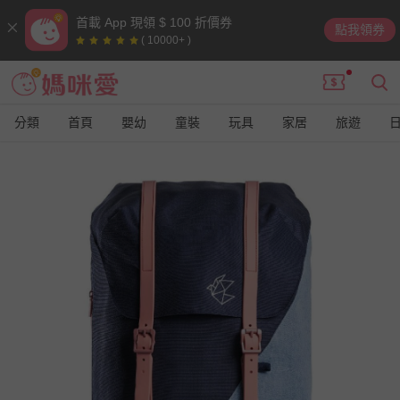
首載 App 現領 $ 100 折價券
點我領券
( 10000+ )
分類
首頁
嬰幼
童裝
玩具
家居
旅遊