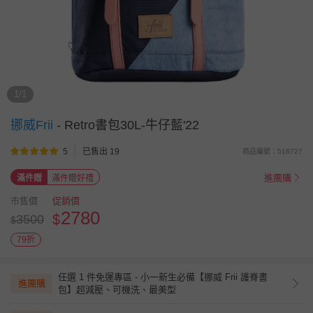
1/1
挪威Frii
-
Retro書包30L-牛仔藍'22
5
已售出 19
商品編號：518727
進團購
滿件贈
滿件贈好禮
市售價
促銷價
2780
$
3500
$
79折
任選 1 件免運專區 - 小一新生必備【挪威 Frii 護脊書
進團購
包】超減壓、可機洗、最美型