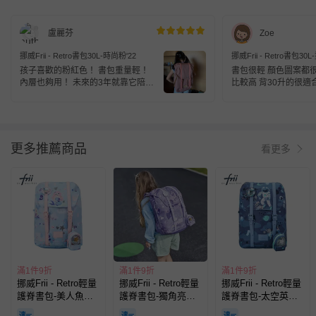
盧麗芬
Zoe
挪威Frii - Retro書包30L-時尚粉'22
挪威Frii - Retro書包30
孩子喜歡的粉紅色！ 書包重量輕！
書包很輕 顏色圖案都
內層也夠用！ 未來的3年就靠它陪伴
比較高 背30升的很適
了🙂
更多推薦商品
看更多
滿1件9折
滿1件9折
滿1件9折
挪威Frii - Retro輕量
挪威Frii - Retro輕量
挪威Frii - Retro輕量
護脊書包-美人魚
護脊書包-獨角亮紫
護脊書包-太空英雄
(22L)
(22L)
(22L)