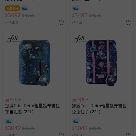
即將售完
3492
3492
$
$
4350
$
$
4350
已售出 3
已售出 4
滿1件9折
滿1件9折
挪威Frii - Retro輕量護脊書包-
挪威Frii - Retro輕量護脊書包-
宇宙忍者 (22L)
兔兔仙子 (22L)
3042
3042
$
$
3800
$
$
3800
已售出 1
已售出 2