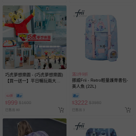
滿1件9折
巧虎夢想樂園 - (巧虎夢想樂園)
挪威Frii - Retro輕量護脊書包-
【買一送一】平日暢玩兩大一
美人魚 (22L)
小套票 (正券為電子票券現場兌
換，贈送券現場領取)-效期至
62折
2026/10/16 正券逾期視同現金
999
3222
$
$
1600
$
$
3980
券使用
已售出 80
已售出 3