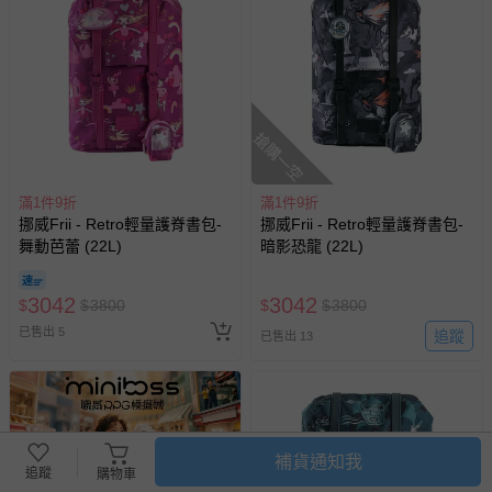
搶購一空
滿1件9折
滿1件9折
挪威Frii - Retro輕量護脊書包-
挪威Frii - Retro輕量護脊書包-
舞動芭蕾 (22L)
暗影恐龍 (22L)
3042
3042
$
$
3800
$
$
3800
已售出 5
追蹤
已售出 13
補貨通知我
追蹤
購物車