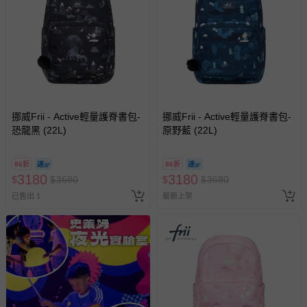
-
本團商品在拍攝時力求忠實呈現，但因為氣候、光線亮度，以
及每台電腦、手機或平板螢幕亮度及解析度不同，與實際成品
還是會有些差異唷，請媽咪包容。
-
提醒媽咪七天猶豫期並非七天試用期喔
~
媽咪如欲退換貨，所
退回的商品必須是全新的狀態、並且完整包裝。
-
請注意本商品若為已拆封之個人衛生用品：如內衣、內褲、奶
瓶、奶嘴
(
包括但不限於枕頭、床墊
)...
等情況，恕不接受退貨服
挪威Frii - Active輕量護脊書包-
挪威Frii - Active輕量護脊書包-
務，謝謝媽咪們的體諒。
恐龍黑 (22L)
原野藍 (22L)
-
媽咪請特別注意欲換貨商品必須保持商品本體、附件、內外包
裝、配件贈品、原廠包裝及所有隨附文件或資料的完整性，切
86折
86折
勿缺漏任何配件或損毀原廠外盒。
3180
3180
$
$
3680
$
$
3680
退換貨須知
已售出 1
最新上架
您所購買的商品享有7天的鑑賞期／猶豫期權益，但此期間
並非試用期，您所退回的商品必須是未經使用的全新狀態，
包含完整包裝、配件、說明文件及贈品等。
如需退換貨，請於收到商品7天（含例假日內提出），如為
瑕疵退換貨所產生的運費，將由媽咪愛負責處理，若非瑕疵