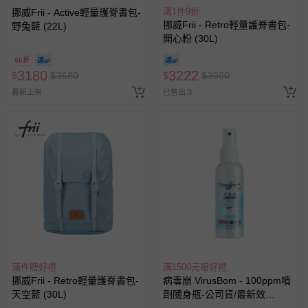
滿1件9折
上服務，經消費者事先同意始提供（例如線上課程、遊
挪威Frii - Active輕量護脊書包-
挪威Frii - Retro輕量護脊書包-
野兔藍 (22L)
戲或活動點數等）。
開心粉 (30L)
已拆封之以下類型商品：
86折
-個人衛生用品（例如尿布、貼身衣物、泳裝、襪子、地
3180
3222
$
$
3680
$
$
3980
墊、寢具類等）。
-新生兒親膚衣物（嬰幼兒包巾與背巾、包屁衣、學習
最新上架
已售出 3
褲、紗布衣等）。
-接觸性孕哺產品（奶嘴、奶瓶、擠乳器、哺乳衣、托腹
帶束縛衣、餐搖椅等）。
-其他原廠盒裝商品封口處已貼上「不可拆封」，或具警
示字句等說明貼紙、封條者。
國際航空、客運、訂房等服務。
相關的退換貨辦理流程，可詳見：
退換貨 & 退款問題
其他常見問題：
滿件贈好禮
滿1500元贈好禮
挪威Frii - Retro輕量護脊書包-
病毒崩 VirusBom - 100ppm噴
運送服務：目前提供的運送僅限台灣本島。如您位於離島地
天空藍 (30L)
劑隨身瓶-公司貨/最新效
區，可能會無法配送，或須依據商品需加收離島運費。廠商
期-100ml