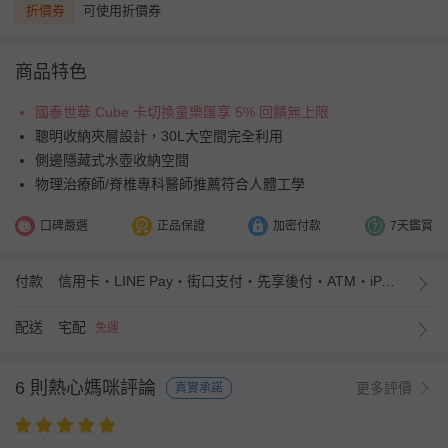
折價券
可使用折價券
商品特色
國泰世華 Cube 卡切換童樂匯享 5% 回饋無上限
聰明收納夾層設計，30L大空間完全利用
側邊隱藏式水壺收納空間
物理治療師/脊椎專科醫師推薦符合人體工學
口碑嚴選
正品保證
加密付款
7天鑑賞
付款
信用卡・LINE Pay・街口支付・先享後付・ATM・iPASS MONEY
配送
宅配
免運
6 則熱心媽咪評論
更多評價
真實承諾