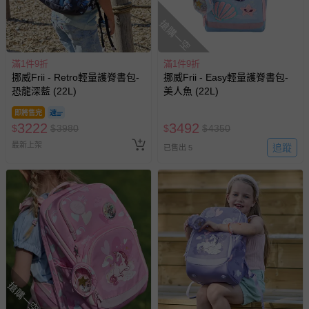
搶購一空
滿1件9折
滿1件9折
挪威Frii - Retro輕量護脊書包-
挪威Frii - Easy輕量護脊書包-
恐龍深藍 (22L)
美人魚 (22L)
即將售完
3222
3492
$
$
3980
$
$
4350
最新上架
追蹤
已售出 5
搶購一空