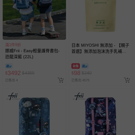
滿1件9折
日本 MIYOSHI 無添加 - 【親子
挪威Frii - Easy輕量護脊書包-
首選】無添加泡沫洗手乳補充
恐龍深藍 (22L)
包-300ml
破盤
3492
98
$
$
4350
$
$
240
已售出 4
已售出 4575