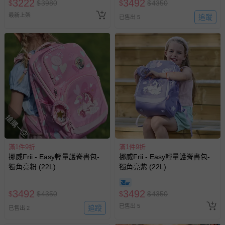
3222
3492
$
$
3980
$
$
4350
最新上架
追蹤
已售出 5
搶購一空
滿1件9折
滿1件9折
挪威Frii - Easy輕量護脊書包-
挪威Frii - Easy輕量護脊書包-
獨角亮粉 (22L)
獨角亮紫 (22L)
3492
3492
$
$
4350
$
$
4350
已售出 5
追蹤
已售出 2