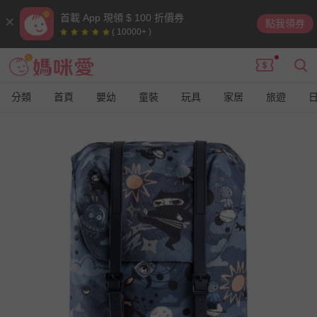
首載 App 現領 $ 100 折價券
點我領券
( 10000+ )
分類
首頁
嬰幼
童裝
玩具
家居
旅遊