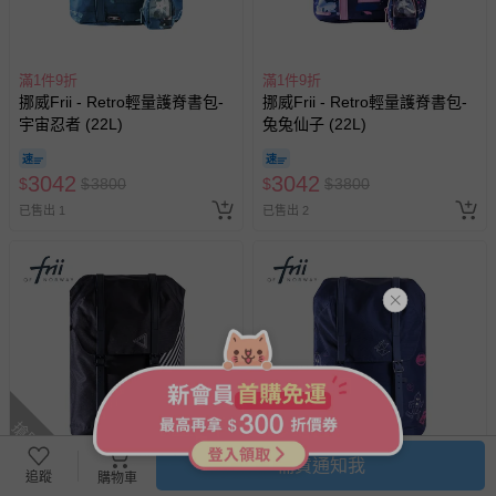
滿1件9折
滿1件9折
挪威Frii - Retro輕量護脊書包-
挪威Frii - Retro輕量護脊書包-
宇宙忍者 (22L)
兔兔仙子 (22L)
3042
3042
$
$
3800
$
$
3800
已售出 1
已售出 2
搶購一空
補貨通知我
追蹤
購物車
滿件贈好禮
滿1件9折