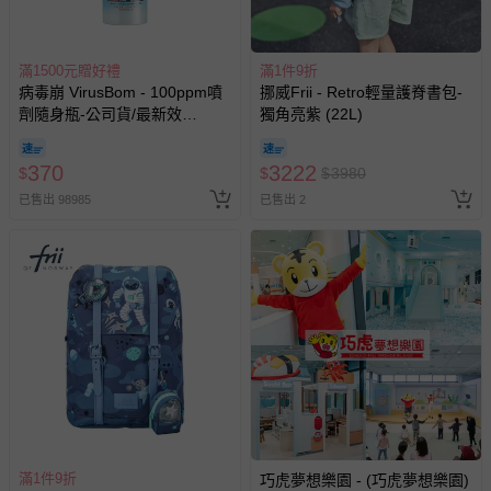
滿1500元贈好禮
滿1件9折
病毒崩 VirusBom - 100ppm噴
挪威Frii - Retro輕量護脊書包-
劑隨身瓶-公司貨/最新效
獨角亮紫 (22L)
期-100ml
370
3222
$
$
$
3980
已售出 98985
已售出 2
滿1件9折
巧虎夢想樂園 - (巧虎夢想樂園)