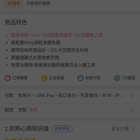
折價券
可使用折價券
商品特色
國泰世華 Cube 卡切換童樂匯享 5% 回饋無上限
極輕量850g減輕身體負擔
聰明收納夾層設計，22L大空間完全利用
側邊隱藏式水壺收納空間
物理治療師/脊椎專科醫師推薦符合人體工學
口碑嚴選
正品保證
加密付款
7天鑑賞
付款
信用卡・LINE Pay・街口支付・先享後付・ATM・iPASS MONEY
配送
宅配
免運
2 則熱心媽咪評論
更多評價
真實承諾