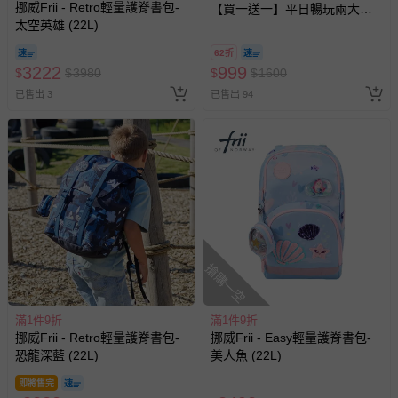
挪威Frii - Retro輕量護脊書包-
【買一送一】平日暢玩兩大一
太空英雄 (22L)
小套票 (正券為電子票券現場兌
換，贈送券現場領取)-效期至
62折
2026/10/16 正券逾期視同現金
3222
999
$
$
3980
$
$
1600
券使用
已售出 3
已售出 94
搶購一空
滿1件9折
滿1件9折
挪威Frii - Retro輕量護脊書包-
挪威Frii - Easy輕量護脊書包-
恐龍深藍 (22L)
美人魚 (22L)
即將售完