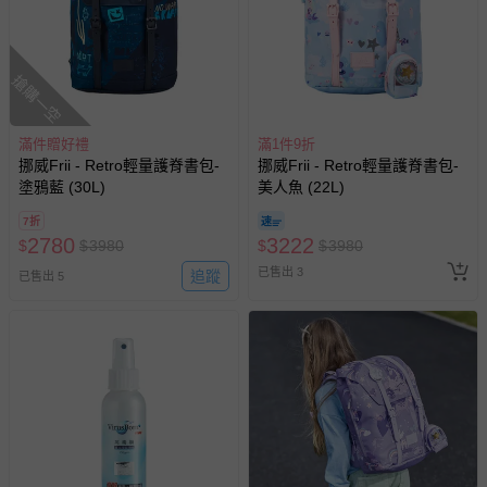
式、折價券與購物金的使用、退貨及商品運送方式等有疑
問，你可詳見：
媽咪愛客服中心
。
預購商品：預購為海外同步代購，遇缺貨即會通知媽咪並協
搶購一空
助取消退款事宜。
商品如因「價格、組合」等錯誤原因，導致無法安排出貨，
滿件贈好禮
滿1件9折
會主動以簡訊及mail通知訂單取消事宜，並將提供適當補
挪威Frii - Retro輕量護脊書包-
挪威Frii - Retro輕量護脊書包-
償。
塗鴉藍 (30L)
美人魚 (22L)
7折
2780
3222
$
$
3980
$
$
3980
已售出 3
追蹤
已售出 5