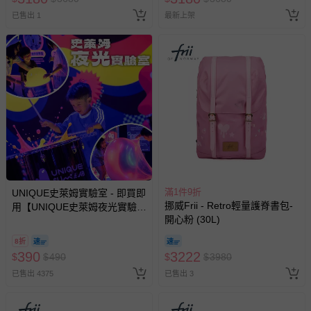
已售出 1
最新上架
部分商品依據消費者保護法的規定，不適用七天鑑賞期/猶
豫期範圍：
易於腐敗、保存期限較短或解約時即將逾期（例如生鮮
商品、食品等）。
客製化商品（例如客製生日書、姓名貼等）。
報紙、期刊或雜誌（惟書籍如經拆封、使用，則酌收整
新費用）。
經消費者拆封之影音商品或電腦軟體（例如 DVD、CD
等）。
非以有形媒介提供之數位內容或一經提供即為完成之線
滿1件9折
UNIQUE史萊姆實驗室 - 即買即
上服務，經消費者事先同意始提供（例如線上課程、遊
挪威Frii - Retro輕量護脊書包-
用【UNIQUE史萊姆夜光實驗室
戲或活動點數等）。
開心粉 (30L)
@ 台北科教館 】2026/6/11-
8/30 (電子票券，於展期現場憑
已拆封之以下類型商品：
8折
訂單編號兌換，逾期作廢) (大
-個人衛生用品（例如尿布、貼身衣物、泳裝、襪子、地
390
3222
$
$
490
$
$
3980
人小孩均一價(3歲以上需購票))
墊、寢具類等）。
已售出 4375
已售出 3
-新生兒親膚衣物（嬰幼兒包巾與背巾、包屁衣、學習
褲、紗布衣等）。