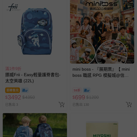
滿1件9折
mini boss - 『展期票』【 mini
挪威Frii - Easy輕量護脊書包-
boss 職感 RPG 模擬城@信義
太空英雄 (22L)
A11 】2026/7/10-8/30 (電子票
券，於展期現場憑訂單編號兌
即將售完
58折
換，依現場梯次安排入場，逾
3492
699
$
$
4350
$
$
1200
期作廢) (兒童票(2歲以上)贈一
已售出 3
已售出 130
名陪伴成人)