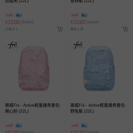
恐龍黑 (22L)
原野藍 (22L)
務，謝謝媽咪們的體諒。
-
媽咪請特別注意欲換貨商品必須保持商品本體、附件、內外包
86折
86折
裝、配件贈品、原廠包裝及所有隨附文件或資料的完整性，切
3180
3180
$
$
3680
$
$
3680
勿缺漏任何配件或損毀原廠外盒。
已售出 1
最新上架
退換貨須知
您所購買的商品享有7天的鑑賞期／猶豫期權益，但此期間
並非試用期，您所退回的商品必須是未經使用的全新狀態，
包含完整包裝、配件、說明文件及贈品等。
如需退換貨，請於收到商品7天（含例假日內提出），如為
瑕疵退換貨所產生的運費，將由媽咪愛負責處理，若非瑕疵
退貨，您可至『查詢訂單』>『已出貨』中查詢該筆訂單，
並點選『我要退貨』即可進行申請。若有相關退貨問題，請
至媽咪愛
LINE@客服ID: @mamilove
我們將依序為您處理
與服務，謝謝。
挪威Frii - Active輕量護脊書包-
挪威Frii - Active輕量護脊書包-
開心粉 (22L)
野兔藍 (22L)
針對滿件折/滿額贈…等活動，如因部份退貨，而該訂單保
留商品未達活動門檻，將以原價計算，活動贈品亦需一併退
86折
86折
回。
3180
3180
$
$
3680
$
$
3680