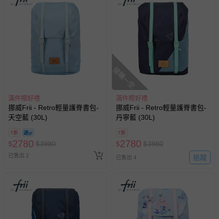
-接觸性孕哺產品（奶嘴、奶瓶、擠乳器、哺乳衣、托腹
帶束縛衣、餐搖椅等）。
-其他原廠盒裝商品封口處已貼上「不可拆封」，或具警
示字句等說明貼紙、封條者。
國際航空、客運、訂房等服務。
搶購一空
相關的退換貨辦理流程，可詳見：
退換貨 & 退款問題
滿件贈好禮
滿件贈好禮
其他常見問題：
挪威Frii - Retro輕量護脊書包-
挪威Frii - Retro輕量護脊書包-
天空藍 (30L)
丹寧藍 (30L)
運送服務：目前提供的運送僅限台灣本島。如您位於離島地
區，可能會無法配送，或須依據商品需加收離島運費。廠商
7折
7折
亦保留出貨與否的權利。離島、偏遠地區、樓層親送等加價
2780
2780
$
$
3980
$
$
3980
費用，可能會另需加收。
已售出 2
追蹤
已售出 4
商品實際的配達日期，可於訂單個人資料內的查詢訂單內，
已出貨通知之訊息為主。
如您收到商品，請依正常流程檢查是否完好，若商品遇瑕疵
情形，您可申請更換新品或退貨，請見：
退貨的辦理流程
。
若您對於會員帳號、商品訂購與資訊、購物流程、付款方