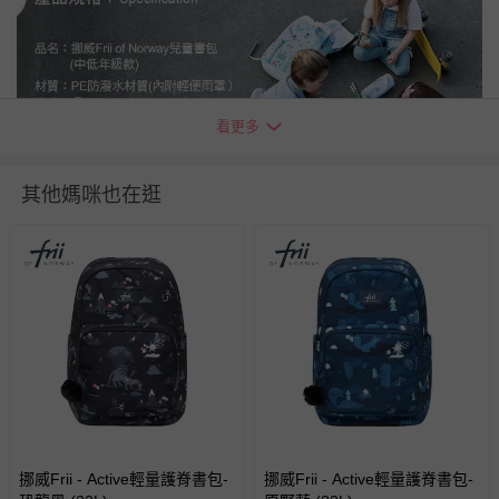
看更多
其他媽咪也在逛
❤
貼心小提醒
❤
-
本團商品在拍攝時力求忠實呈現，但因為氣候、光線亮度，以
及每台電腦、手機或平板螢幕亮度及解析度不同，與實際成品
還是會有些差異唷，請媽咪包容。
-
提醒媽咪七天猶豫期並非七天試用期喔
~
媽咪如欲退換貨，所
退回的商品必須是全新的狀態、並且完整包裝。
-
請注意本商品若為已拆封之個人衛生用品：如內衣、內褲、奶
挪威Frii - Active輕量護脊書包-
挪威Frii - Active輕量護脊書包-
瓶、奶嘴
(
包括但不限於枕頭、床墊
)...
等情況，恕不接受退貨服