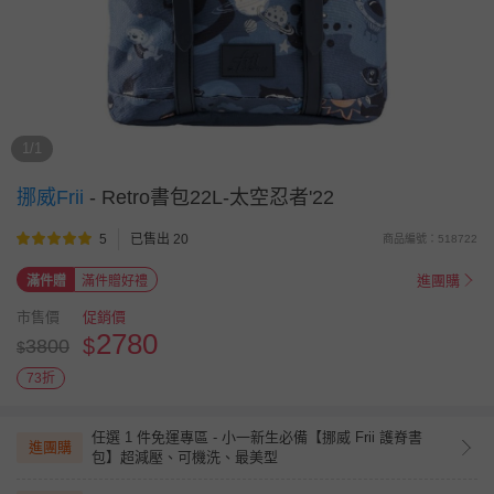
1/1
挪威Frii
-
Retro書包22L-太空忍者'22
5
已售出 20
商品編號：518722
進團購
滿件贈
滿件贈好禮
市售價
促銷價
2780
$
3800
$
73折
任選 1 件免運專區 - 小一新生必備【挪威 Frii 護脊書
進團購
包】超減壓、可機洗、最美型