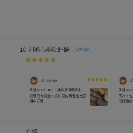
10 則熱心媽咪評論
真實承諾
AnnieFoo
C
韓國 MOYUUM - 白金矽膠兩用吸盤餐
韓國 MO
碗 兒童餐具-蜜橙黃
碗 兒童餐
餐碗很有份量，奶油感的黃色也比預
不錯。包裝
期中好看
很好看的
介紹