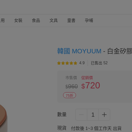
日用
女裝
食品
文具
童書
孕哺
韓國 MOYUUM
-
白金矽膠
4.9
已售出 52
市售價
促銷價
720
$
960
$
75折
1
數量
現貨
付款後 1~3 個工作天 出貨