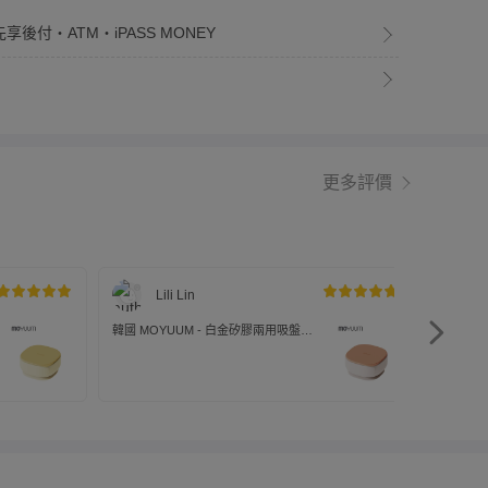
享後付・ATM・iPASS MONEY
更多評價
Lili Lin
韓國 MOYUUM - 白金矽膠兩用吸盤餐
韓國 MO
碗 兒童餐具-豆沙紅
碗 兒童