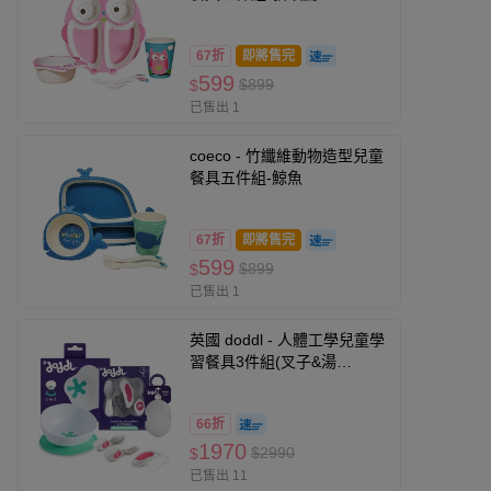
67折
即將售完
599
$899
$
已售出 1
coeco - 竹纖維動物造型兒童
餐具五件組-鯨魚
67折
即將售完
599
$899
$
已售出 1
英國 doddl - 人體工學兒童學
習餐具3件組(叉子&湯
匙)+2in1碗有引力秒吸餐碗
(強力吸盤&止滑餐碗)+餐具攜
66折
帶盒
1970
$2990
$
已售出 11