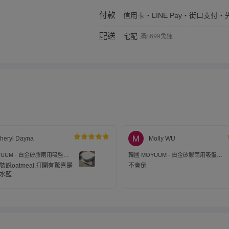
付款
信用卡・LINE Pay・街口支付・先
配送
宅配
滿$699免運
heryl Dayna
Molly WU
YUUM - 白金矽膠兩用吸盤餐
韓國 MOYUUM - 白金矽膠兩用吸盤餐
具-湖水藍
碗 兒童餐具-蜜橙黃
說oatmeal.打開有驚喜是
不會倒
水藍