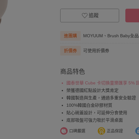
追蹤
進團購
MOYUUM、Brush Baby
折價券
可使用折價券
商品特色
國泰世華 Cube 卡切換童樂匯享 5%
榮獲德國紅點設計大獎肯定
韓國製造與生產，通過多重安全驗證
100%韓國白金矽膠材質
貼心碗蓋設計，可延伸分食使用
底部吸盤可強力吸於平滑桌面
口碑嚴選
正品保證