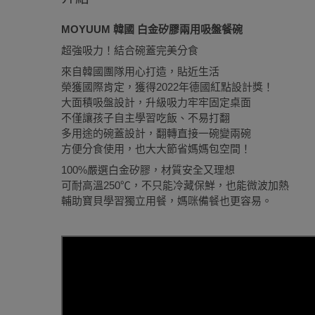
MOYUUM 韓國 白金矽膠兩用吸盤餐碗
超強吸力！結合碗蓋完美分食
來自韓國團隊用心打造，貼近生活
榮獲國際肯定，獲得2022年德國紅點設計獎！
大面積吸盤設計，升級吸力牢牢固定桌面
不僅讓孩子自主學習吃飯、不易打翻
多用途的碗蓋設計，翻轉直接一碗變兩碗
方便分食使用，也大大節省媽媽包空間！
100%嚴選白金矽膠，材質安全又理想
可耐高溫250℃，不只能冷藏保鮮，也能微波加熱
輔助寶貝學習獨立用餐，媽咪備餐也更容易。