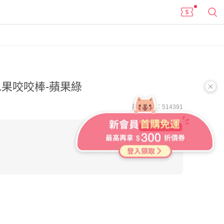
果咬咬棒-蘋果綠
商品編號：514391