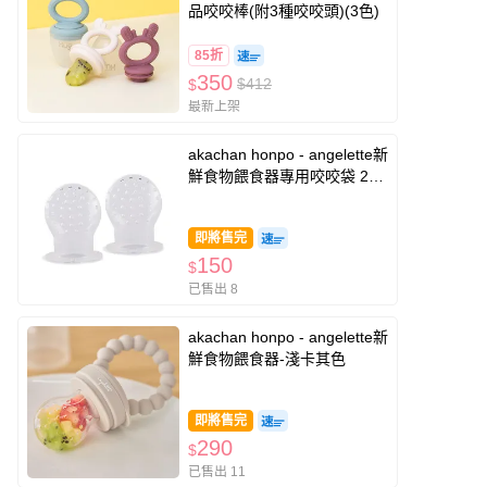
品咬咬棒(附3種咬咬頭)(3色)
85折
350
$412
$
最新上架
akachan honpo - angelette新
鮮食物餵食器專用咬咬袋 2入
組-白色
即將售完
150
$
已售出 8
akachan honpo - angelette新
鮮食物餵食器-淺卡其色
即將售完
290
$
已售出 11