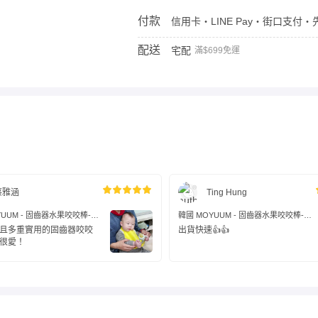
付款
信用卡・LINE Pay・街口支付・先
配送
宅配
滿$699免運
蔡雅涵
Ting Hung
YUUM - 固齒器水果咬咬棒-蘋
韓國 MOYUUM - 固齒器水果咬咬棒-檸
檬黃
且多重實用的固齒器咬咬
出貨快速👍👍
很愛！