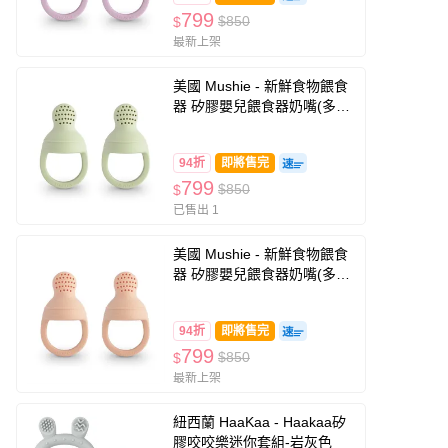
799
$850
$
最新上架
美國 Mushie - 新鮮食物餵食
器 矽膠嬰兒餵食器奶嘴(多色
可選)-淺綠色
94折
即將售完
799
$850
$
已售出 1
美國 Mushie - 新鮮食物餵食
器 矽膠嬰兒餵食器奶嘴(多色
可選)-腮紅色
94折
即將售完
799
$850
$
最新上架
紐西蘭 HaaKaa - Haakaa矽
膠咬咬樂迷你套組-岩灰色