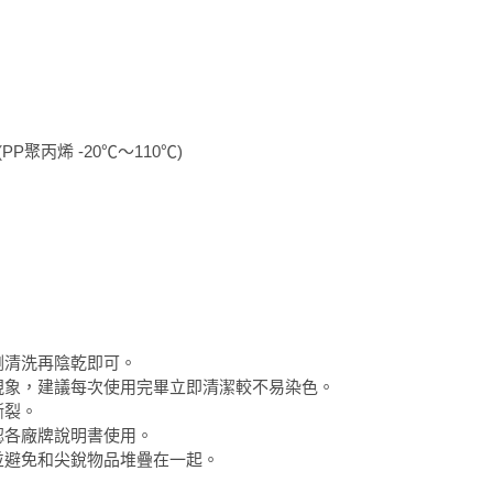
P聚丙烯 -20℃～110℃)
劑清洗再陰乾即可。
現象，建議每次使用完畢立即清潔較不易染色。
撕裂。
認各廠牌說明書使用。
並避免和尖銳物品堆疊在一起。