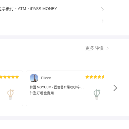
享後付・ATM・iPASS MONEY
更多評價
Eileen
韓國 MOYUUM - 固齒器水果咬咬棒-蘋
韓國 MO
果綠
桃粉
外型好看也實用
寶寶很
觸副食
棒裡，