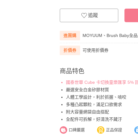
追蹤
進團購
MOYUUM、Brush Baby
折價券
可使用折價券
商品特色
國泰世華 Cube 卡切換童樂匯享 5%
嚴選安全白金矽膠材質
人體工學設計，利於抓握、啃咬
多種凸起顆粒，滿足口欲需求
附大容量網袋自由搭配
全配件可拆解，好清洗不藏汙
口碑嚴選
正品保證