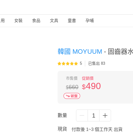
日用
女裝
食品
文具
童書
孕哺
韓國 MOYUUM
-
固齒器水
5
已售出 83
市售價
促銷價
490
$
660
$
1
數量
現貨
付款後 1~3 個工作天 出貨