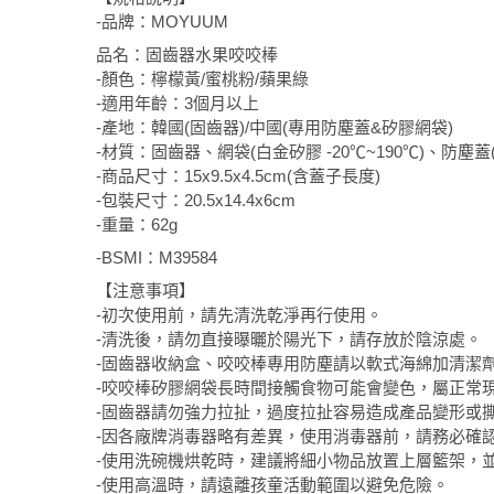
-品牌：MOYUUM
品名：固齒器水果咬咬棒
-顏色：檸檬黃/蜜桃粉/蘋果綠
-適用年齡：3個月以上
-產地：韓國(固齒器)/中國(專用防塵蓋&矽膠網袋)
-材質：固齒器、網袋(白金矽膠 -20℃~190℃)、防塵蓋(P
-商品尺寸：15x9.5x4.5cm(含蓋子長度)
-包裝尺寸：20.5x14.4x6cm
-重量：62g
-BSMI：M39584
【注意事項】
-初次使用前，請先清洗乾淨再行使用。
-清洗後，請勿直接曝曬於陽光下，請存放於陰涼處。
-固齒器收納盒、咬咬棒專用防塵請以軟式海綿加清潔
-咬咬棒矽膠網袋長時間接觸食物可能會變色，屬正常
-固齒器請勿強力拉扯，過度拉扯容易造成產品變形或
-因各廠牌消毒器略有差異，使用消毒器前，請務必確
-使用洗碗機烘乾時，建議將細小物品放置上層籃架，
-使用高溫時，請遠離孩童活動範圍以避免危險。