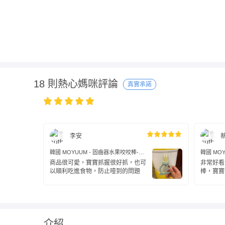
18 則熱心媽咪評論
真實承諾
李安
韓國 MOYUUM - 固齒器水果咬咬棒-蘋
韓國 MO
果綠
果綠
商品很可愛，寶寶抓握很好抓，也可
非常好看
以順利吃進食物，防止噎到的問題
棒，寶寶
介紹