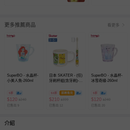
更多推薦商品
看更多
SuperBO - 水晶杯-
日本 SKATER - (任)
SuperBO - 水晶杯-
小美人魚-260ml
牙刷杯組(含牙刷)-寶
冰雪奇緣-260ml
可夢Pokemon-3-5歲
適用
5折
53折
即將售完
5折
$
120
$
210
$
120
240
399
240
$
$
$
已售出 9
已售出 12
已售出 20
介紹