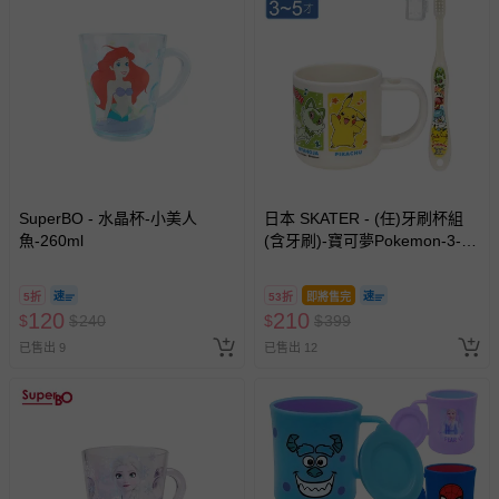
如需退換貨，請於收到商品7天（含例假日內提出），如為
瑕疵退換貨所產生的運費，將由媽咪愛負責處理，若非瑕疵
退貨，您可至『查詢訂單』>『已出貨』中查詢該筆訂單，
並點選『我要退貨』即可進行申請。若有相關退貨問題，請
至媽咪愛
LINE@客服ID: @mamilove
我們將依序為您處理
與服務，謝謝。
針對滿件折/滿額贈…等活動，如因部份退貨，而該訂單保
SuperBO - 水晶杯-小美人
日本 SKATER - (任)牙刷杯組
留商品未達活動門檻，將以原價計算，活動贈品亦需一併退
魚-260ml
(含牙刷)-寶可夢Pokemon-3-5
回。
歲適用
5折
53折
即將售完
部分商品依據消費者保護法的規定，不適用七天鑑賞期/猶
120
210
$
$
240
$
$
399
豫期範圍：
已售出 9
已售出 12
易於腐敗、保存期限較短或解約時即將逾期（例如生鮮
商品、食品等）。
客製化商品（例如客製生日書、姓名貼等）。
報紙、期刊或雜誌（惟書籍如經拆封、使用，則酌收整
新費用）。