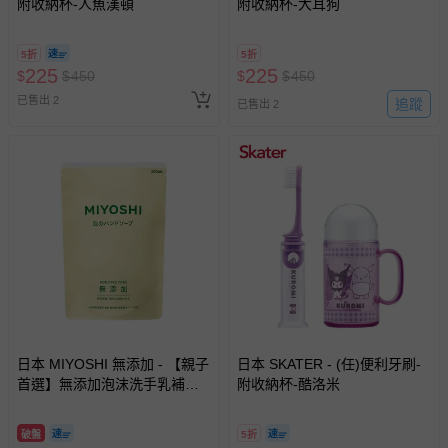
附收納杯-人魚漢頓
附收納杯-大耳狗
5折
5折
225
225
$
$
450
$
$
450
已售出 2
追蹤
已售出 2
日本 MIYOSHI 無添加 - 【親子
日本 SKATER - (任)便利牙刷-
首選】無添加泡沫洗手乳補充
附收納杯-酷洛米
包-300ml
破盤
5折