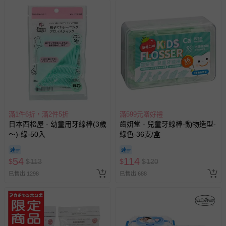
滿1件6折，滿2件5折
滿599元贈好禮
日本西松屋 - 幼童用牙線棒(3歲
齒妍堂 - 兒童牙線棒-動物造型-
～)-綠-50入
綠色-36支/盒
54
114
$
$
113
$
$
120
已售出 1298
已售出 688