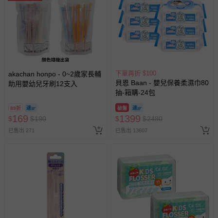
下單再折 $100
akachan honpo - 0~2歲家長輔
貝恩 Baan - 嬰兒保養柔濕巾80
助用嬰幼兒牙刷12支入
抽-箱購-24包
89折
破盤
169
1399
$
$
190
$
$
2480
已售出 271
已售出 13607