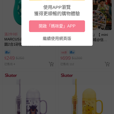
使用APP瀏覽
獲得更順暢的購物體驗
開啟「媽咪愛」APP
滿2件9折
mini boss - 『展期票』【 mini
繼續使用網頁版
MARCUS＆MARCUS - 動物樂
boss 職感 RPG 模擬城@信義
園2合1矽膠訓練杯-大象
A11 】2026/7/10-8/30 (電子票
券，於展期現場憑訂單編號兌
58折
換，依現場梯次安排入場，逾
249
699
$
$
250
$
$
1200
期作廢) (兒童票(2歲以上)贈一
已售出 4
已售出 112
名陪伴成人)