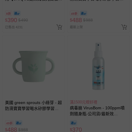
@ 台北科教館 】2026/6/11-
蒂芬尼粉
8/30 (電子票券，於展期現場憑
8折
49折
訂單編號兌換，逾期作廢) (大
390
488
$
$
490
$
$
988
人小孩均一價(3歲以上需購票))
已售出 4231
最新上架
滿1500元贈好禮
美國 green sprouts 小綠芽 - 超
病毒崩 VirusBom - 100ppm噴
防滑寶寶學習喝水矽膠學習杯-
劑隨身瓶-公司貨/最新效
蒂芬尼綠
期-100ml
49折
488
370
$
$
988
$