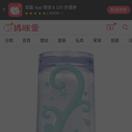
首載 App 現領 $ 100 折價券
點我領券
( 10000+ )
分類
首頁
嬰幼
童裝
玩具
家居
旅遊