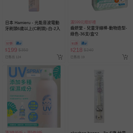
滿599元贈好禮
日本 Hamieru - 光能音波電動
齒妍堂 - 兒童牙線棒-動物造型-
牙刷頭6歲以上(C刷頭)-白-2入
綠色-36支/盒*2
57折
91折
199
218
$
$
350
$
$
240
已售出 124
已售出 19
滿3件95折，滿5件9折