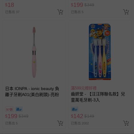
18
199
$
$
$
349
已售出 37
已售出 5
滿599元贈好禮
日本 IONPA - ionic beauty 負
齒妍堂 - 【汪汪隊聯名款】兒
離子牙刷A01(美白刷頭)-亮粉
童萬毛牙刷-3入
57折
199
142
$
$
349
$
$
149
已售出 5
已售出 2002