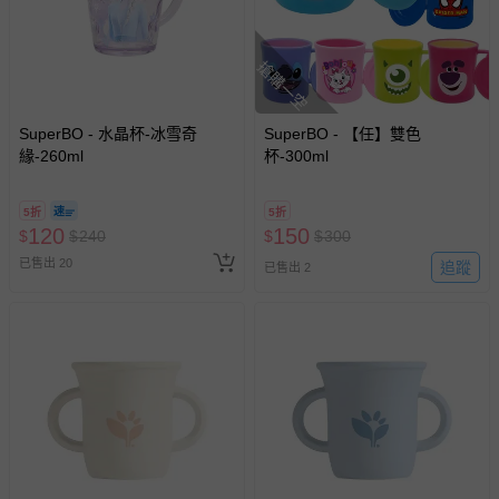
經消費者拆封之影音商品或電腦軟體（例如 DVD、CD
等）。
搶購一空
非以有形媒介提供之數位內容或一經提供即為完成之線
上服務，經消費者事先同意始提供（例如線上課程、遊
戲或活動點數等）。
SuperBO - 水晶杯-冰雪奇
SuperBO - 【任】雙色
已拆封之以下類型商品：
緣-260ml
杯-300ml
-個人衛生用品（例如尿布、貼身衣物、泳裝、襪子、地
墊、寢具類等）。
5折
5折
-新生兒親膚衣物（嬰幼兒包巾與背巾、包屁衣、學習
120
150
$
$
240
$
$
300
褲、紗布衣等）。
已售出 20
追蹤
已售出 2
-接觸性孕哺產品（奶嘴、奶瓶、擠乳器、哺乳衣、托腹
帶束縛衣、餐搖椅等）。
-其他原廠盒裝商品封口處已貼上「不可拆封」，或具警
示字句等說明貼紙、封條者。
國際航空、客運、訂房等服務。
相關的退換貨辦理流程，可詳見：
退換貨 & 退款問題