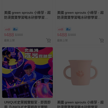
其他常見問題：
運送服務：目前提供的運送僅限台灣本島。如您位於離島地
美國 green sprouts 小綠芽 - 超
美國 green sprouts 小綠芽 - 超
區，可能會無法配送，或須依據商品需加收離島運費。廠商
防滑寶寶學習喝水矽膠學習杯-
防滑寶寶學習喝水矽膠學習杯-
亦保留出貨與否的權利。離島、偏遠地區、樓層親送等加價
蒂芬尼白
蒂芬尼藍
費用，可能會另需加收。
49折
49折
商品實際的配達日期，可於訂單個人資料內的查詢訂單內，
488
488
$
$
988
$
$
988
已出貨通知之訊息為主。
最新上架
最新上架
如您收到商品，請依正常流程檢查是否完好，若商品遇瑕疵
情形，您可申請更換新品或退貨，請見：
退貨的辦理流程
。
若您對於會員帳號、商品訂購與資訊、購物流程、付款方
式、折價券與購物金的使用、退貨及商品運送方式等有疑
問，你可詳見：
媽咪愛客服中心
。
預購商品：預購為海外同步代購，遇缺貨即會通知媽咪並協
助取消退款事宜。
商品如因「價格、組合」等錯誤原因，導致無法安排出貨，
會主動以簡訊及mail通知訂單取消事宜，並將提供適當補
償。
UNIQUE史萊姆實驗室 - 即買即
美國 green sprouts 小綠芽 - 超
用【UNIQUE史萊姆夜光實驗室
防滑寶寶學習喝水矽膠學習杯-