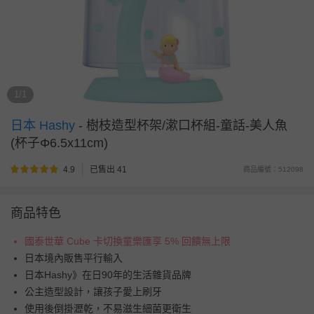
1/1
日本 Hashy
-
樹枝造型杯架/漱口杯組-童話-美人魚
(杯子Φ6.5x11cm)
4.9
已售出 41
商品編號：512098
商品特色
國泰世華 Cube 卡切換童樂匯享 5% 回饋無上限
日本境內販售平行輸入
日本Hashy》在日90年的生活雜貨品牌
公主造型設計，讓孩子愛上刷牙
使用後倒掛瀝乾，不易滋生細菌更衛生