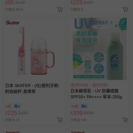
95
225
$
$
240
$
$
450
已售出 4574
已售出 9
滿3件95折，滿5件9折
日本 SKATER - (任)便利牙刷-
日本繽得若 - UV 防曬噴霧
附收納杯-美樂蒂
SPF50+ PA++++-草本-250g
5折
57折
225
399
$
$
450
$
$
699
已售出 15
已售出 709