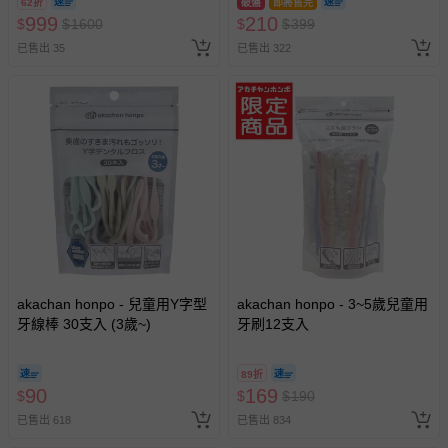
62折
破盤
即將售完
2026/10/16 正券逾期視同現金
999
210
$
$
1600
$
$
399
券使用
已售出 35
已售出 322
akachan honpo - 兒童用Y字型
akachan honpo - 3~5歲兒童用
牙線棒 30支入 (3歲~)
牙刷12支入
89折
90
169
$
$
$
190
已售出 618
已售出 834