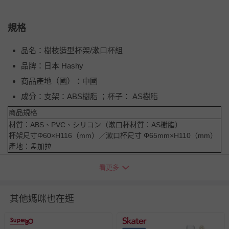
規格
品名：樹枝造型杯架/漱口杯組
品牌：日本 Hashy
商品產地（國）：中國
成分：支架：ABS樹脂 ；杯子： AS樹脂
商品規格
材質：ABS、PVC、シリコン（漱口杯材質：AS樹脂）
杯架尺寸Φ60×H116（mm）／漱口杯尺寸 Φ65mm×H110（mm）
產地：孟加拉
看更多
退換貨須知
您所購買的商品享有7天的鑑賞期／猶豫期權益，但此期間
其他媽咪也在逛
並非試用期，您所退回的商品必須是未經使用的全新狀態，
包含完整包裝、配件、說明文件及贈品等。