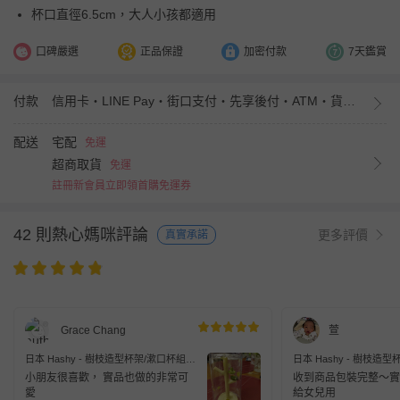
杯口直徑6.5cm，大人小孩都適用
口碑嚴選
正品保證
加密付款
7天鑑賞
付款
信用卡・LINE Pay・街口支付・先享後付・ATM・貨到付款・iPASS MONEY
配送
宅配
免運
超商取貨
免運
註冊新會員立即領首購免運券
42 則熱心媽咪評論
更多評價
真實承諾
Grace Chang
萱
日本 Hashy - 樹枝造型杯架/漱口杯組-
日本 Hashy - 樹枝造型
嚕嚕咪-阿金 (杯子Φ6.5x11cm)
兒童用-美樂蒂 (杯子Φ5.8x
小朋友很喜歡， 實品也做的非常可
收到商品包裝完整～實
愛
給女兒用