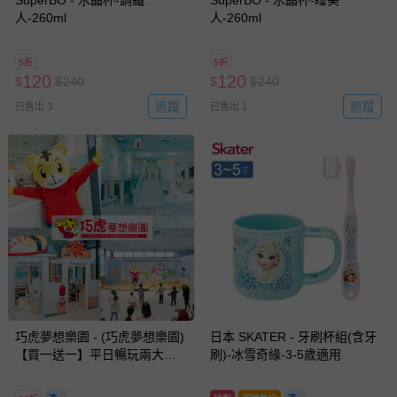
SuperBO - 水晶杯-鋼鐵
SuperBO - 水晶杯-睡美
人-260ml
人-260ml
5折
5折
120
120
$
$
240
$
$
240
追蹤
追蹤
已售出 3
已售出 1
巧虎夢想樂園 - (巧虎夢想樂園)
日本 SKATER - 牙刷杯組(含牙
【買一送一】平日暢玩兩大一
刷)-冰雪奇緣-3-5歲適用
小套票 (正券為電子票券現場兌
換，贈送券現場領取)-效期至