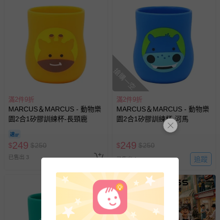
搶購一空
滿2件9折
滿2件9折
MARCUS＆MARCUS - 動物樂
MARCUS＆MARCUS - 動物樂
園2合1矽膠訓練杯-長頸鹿
園2合1矽膠訓練杯-河馬
249
249
$
$
250
$
$
250
已售出 3
追蹤
已售出 1