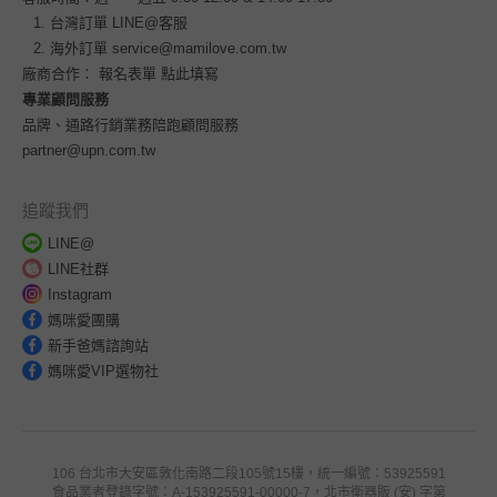
台灣訂單
LINE@客服
海外訂單
service@mamilove.com.tw
廠商合作：
報名表單 點此填寫
專業顧問服務
品牌、通路行銷業務陪跑顧問服務
partner@upn.com.tw
追蹤我們
LINE@
LINE社群
Instagram
媽咪愛團購
新手爸媽諮詢站
媽咪愛VIP選物社
106 台北市大安區敦化南路二段105號15樓，統一編號：53925591
食品業者登錄字號：A-153925591-00000-7，北市衛器販 (安) 字第