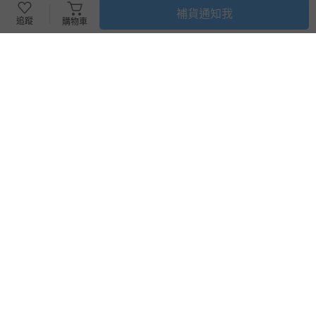
補貨通知我
追蹤
購物車
搶購一空
mini boss - 『展期票』【 mini
Moonstar日本月星 - 公園玩耍
boss 職感 RPG 模擬城@信義
機能童鞋-CRC23382紅(中小
A11 】2026/7/10-8/30 (電子票
童)-機能運動鞋-紅
券，於展期現場憑訂單編號兌
58折
75折
換，依現場梯次安排入場，逾
699
1478
$
$
1200
$
$
1980
期作廢) (兒童票(2歲以上)贈一
已售出 112
名陪伴成人)
追蹤
最新上架