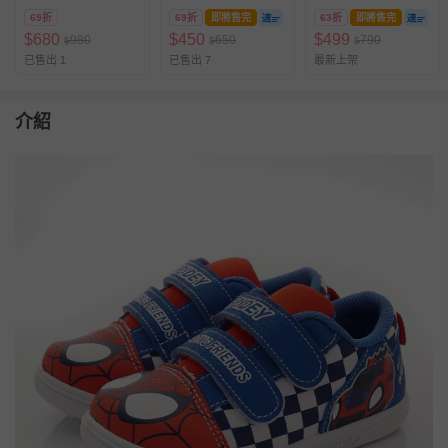
X黃
CBKG59957-輕量Q
(中大童段)
69折
69折
即將售完
63折
即將售完
彈，穿脫方便-紫-(中
$
680
$
450
$
499
980
650
790
$
$
$
大童段)
已售出 1
已售出 7
最新上架
介紹