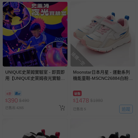
搶購一空
UNIQUE史萊姆實驗室 - 即買即
Moonstar日本月星 - 運動系列
用【UNIQUE史萊姆夜光實驗室
機能童鞋-MSCNC26884白粉
@ 台北科教館 】2026/6/11-
(中大童)-運動鞋-白粉
8/30 (電子票券，於展期現場憑
8折
破盤
訂單編號兌換，逾期作廢) (大
390
1478
$
$
490
$
$
1980
人小孩均一價(3歲以上需購票))
已售出 4265
追蹤
已售出 5