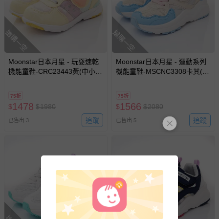
上服務，經消費者事先同意始提供（例如線上課程、遊
戲或活動點數等）。
已拆封之以下類型商品：
搶購一空
搶購一空
-個人衛生用品（例如尿布、貼身衣物、泳裝、襪子、地
墊、寢具類等）。
Moonstar日本月星 - 玩耍速乾
Moonstar日本月星 - 運動系列
-新生兒親膚衣物（嬰幼兒包巾與背巾、包屁衣、學習
機能童鞋-CRC23443黃(中小
機能童鞋-MSCNC3308卡其(中
褲、紗布衣等）。
童)-機能運動鞋-黃
大童)-運動鞋-卡其
-接觸性孕哺產品（奶嘴、奶瓶、擠乳器、哺乳衣、托腹
帶束縛衣、餐搖椅等）。
75折
75折
1478
1566
$
-其他原廠盒裝商品封口處已貼上「不可拆封」，或具警
$
1980
$
$
2080
示字句等說明貼紙、封條者。
追蹤
追蹤
已售出 3
已售出 5
國際航空、客運、訂房等服務。
相關的退換貨辦理流程，可詳見：
退換貨 & 退款問題
其他常見問題：
運送服務：目前提供的運送僅限台灣本島。如您位於離島地
區，可能會無法配送，或須依據商品需加收離島運費。廠商