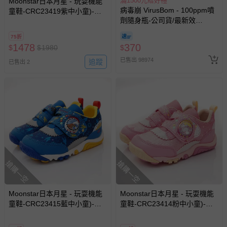
滿1500元贈好禮
Moonstar日本月星 - 玩耍機能
病毒崩 VirusBom - 100ppm噴
童鞋-CRC23419紫中小童)-機
劑隨身瓶-公司貨/最新效
能運動鞋-紫
期-100ml
75折
1478
370
$
$
1980
$
已售出 98974
追蹤
已售出 2
搶購一空
搶購一空
Moonstar日本月星 - 玩耍機能
Moonstar日本月星 - 玩耍機能
童鞋-CRC23415藍中小童)-機
童鞋-CRC23414粉中小童)-機
能運動鞋-藍
能運動鞋-粉