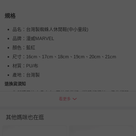
規格
品名：台灣製蜘蛛人休閒鞋(中小童段)
品牌：漫威MARVEL
顏色：藍紅
尺寸：16cm、17cm、18cm、19cm、20cm、21cm
材質：PU/布
產地：台灣製
退換貨須知
您所購買的商品享有7天的鑑賞期／猶豫期權益，但此期間
看更多
並非試用期，您所退回的商品必須是未經使用的全新狀態，
包含完整包裝、配件、說明文件及贈品等。
其他媽咪也在逛
如需退換貨，請於收到商品7天（含例假日內提出），如為
瑕疵退換貨所產生的運費，將由媽咪愛負責處理，若非瑕疵
退貨，您可至『查詢訂單』>『已出貨』中查詢該筆訂單，