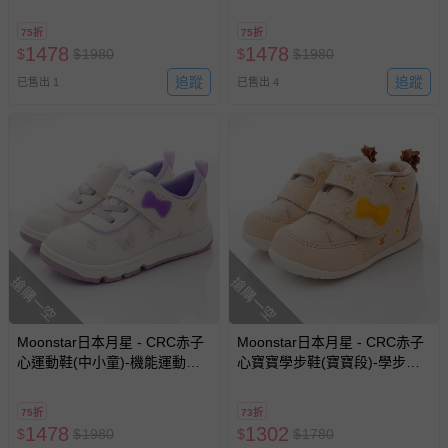
粉
75折
75折
1478
1478
$
$
1980
$
$
1980
追蹤
追蹤
已售出 1
已售出 4
搶購一空
搶購一空
Moonstar日本月星 - CRC赤子
Moonstar日本月星 - CRC赤子
心運動鞋(中小童)-機能運動鞋-
心寶寶學步鞋(寶寶段)-學步鞋-
白
卡其
75折
73折
1478
1302
$
$
1980
$
$
1780