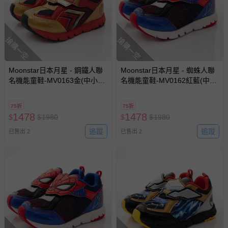
搶購一空
搶購一空
Moonstar日本月星 - 鋼鐵人聯
Moonstar日本月星 - 蜘蛛人聯
名機能童鞋-MV0163金(中小
名機能童鞋-MV0162紅藍(中小
童)-機能運動鞋-金
童)-機能運動鞋-紅藍
75折
75折
1478
1478
$
$
1980
$
$
1980
追蹤
追蹤
已售出 2
已售出 2