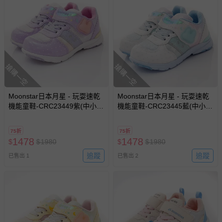
並點選『我要退貨』即可進行申請。若有相關退貨問題，請
至媽咪愛
LINE@客服ID: @mamilove
我們將依序為您處理
與服務，謝謝。
針對滿件折/滿額贈…等活動，如因部份退貨，而該訂單保
搶購一空
搶購一空
留商品未達活動門檻，將以原價計算，活動贈品亦需一併退
回。
Moonstar日本月星 - 玩耍速乾
Moonstar日本月星 - 玩耍速乾
部分商品依據消費者保護法的規定，不適用七天鑑賞期/猶
機能童鞋-CRC23449紫(中小
機能童鞋-CRC23445藍(中小
豫期範圍：
童)-機能運動鞋-紫
童)-機能運動鞋-藍
易於腐敗、保存期限較短或解約時即將逾期（例如生鮮
75折
75折
商品、食品等）。
1478
1478
$
$
1980
$
$
1980
客製化商品（例如客製生日書、姓名貼等）。
追蹤
追蹤
已售出 1
已售出 2
報紙、期刊或雜誌（惟書籍如經拆封、使用，則酌收整
新費用）。
經消費者拆封之影音商品或電腦軟體（例如 DVD、CD
等）。
非以有形媒介提供之數位內容或一經提供即為完成之線