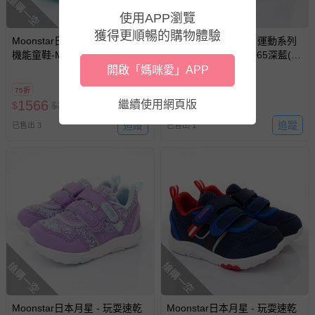
搶購一空
搶購一空
亦保留出貨與否的權利。離島、偏遠地區、樓層親送等加價
使用APP瀏覽
費用，可能會另需加收。
獲得更順暢的購物體驗
商品實際的配達日期，可於訂單個人資料內的查詢訂單內，
Moonstar日本月星 - 運動系列
Moonstar日本月星 - 運動系列
機能童鞋-MSCNC3301白(中大
機能童鞋-MSCNC3265深藍(中
已出貨通知之訊息為主。
童)-運動鞋-白
大童)-運動鞋-深藍
開啟「媽咪愛」APP
如您收到商品，請依正常流程檢查是否完好，若商品遇瑕疵
75折
75折
情形，您可申請更換新品或退貨，請見：
退貨的辦理流程
。
1566
1566
繼續使用網頁版
$
$
2080
$
$
2080
若您對於會員帳號、商品訂購與資訊、購物流程、付款方
追蹤
追蹤
已售出 3
已售出 1
式、折價券與購物金的使用、退貨及商品運送方式等有疑
問，你可詳見：
媽咪愛客服中心
。
預購商品：預購為海外同步代購，遇缺貨即會通知媽咪並協
助取消退款事宜。
商品如因「價格、組合」等錯誤原因，導致無法安排出貨，
會主動以簡訊及mail通知訂單取消事宜，並將提供適當補
償。
搶購一空
搶購一空
Moonstar日本月星 - 玩耍速乾
Moonstar日本月星 - 玩耍速乾