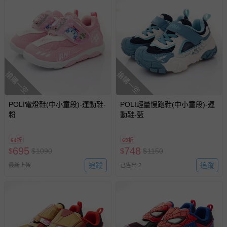
搶購一空
搶購一空
POLI電燈鞋(中小童段)-運動鞋-
POLI輕量慢跑鞋(中小童段)-運
粉
動鞋-藍
64折
65折
695
748
$
$
1090
$
$
1150
追蹤
追蹤
最新上架
已售出 2