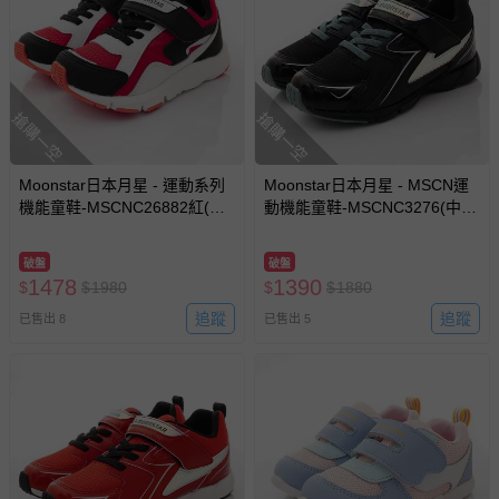
搶購一空
搶購一空
Moonstar日本月星 - 運動系列
Moonstar日本月星 - MSCN運
機能童鞋-MSCNC26882紅(中
動機能童鞋-MSCNC3276(中大
大童)-運動鞋-紅
童)-運動鞋-黑
破盤
破盤
1478
1390
$
$
1980
$
$
1880
追蹤
追蹤
已售出 8
已售出 5