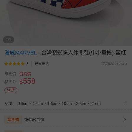
1/1
漫威MARVEL
-
台灣製蜘蛛人休閒鞋(中小童段)-藍紅
5
已售出 2
商品編號：507416
市售價
促銷價
558
$
990
$
56折
尺碼
16cm、17cm、18cm、19cm、20cm、21cm
進團購
童裝館 特賣