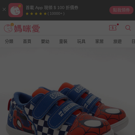
首載 App 現領 $ 100 折價券
點我領券
( 10000+ )
分類
首頁
嬰幼
童裝
玩具
家居
旅遊