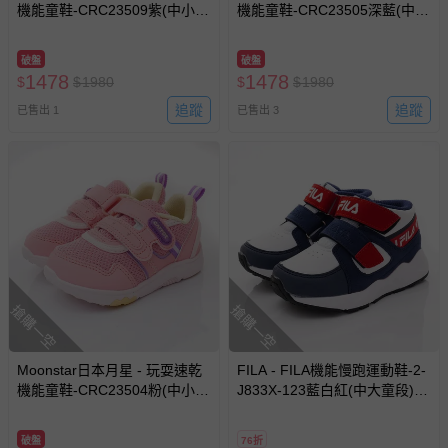
機能童鞋-CRC23509紫(中小
機能童鞋-CRC23505深藍(中小
童)-機能運動鞋-紫
童)-機能運動鞋-深藍
破盤
破盤
1478
1478
$
$
1980
$
$
1980
追蹤
追蹤
已售出 1
已售出 3
搶購一空
搶購一空
Moonstar日本月星 - 玩耍速乾
FILA - FILA機能慢跑運動鞋-2-
機能童鞋-CRC23504粉(中小
J833X-123藍白紅(中大童段)-
童)-機能運動鞋-粉
運動鞋-藍白紅
破盤
76折