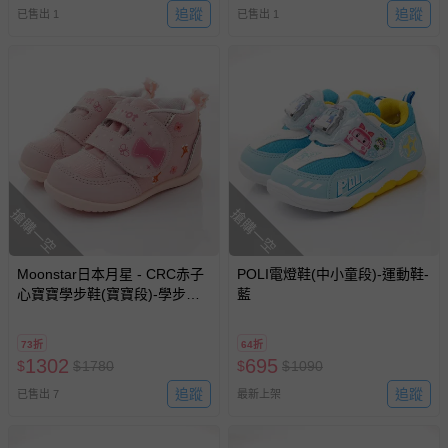
追蹤
追蹤
已售出 1
已售出 1
搶購一空
搶購一空
Moonstar日本月星 - CRC赤子
POLI電燈鞋(中小童段)-運動鞋-
心寶寶學步鞋(寶寶段)-學步鞋-
藍
粉
73折
64折
1302
695
$
$
1780
$
$
1090
追蹤
追蹤
已售出 7
最新上架