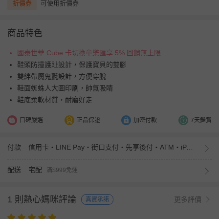
折價券
可使用折價券
商品特色
國泰世華 Cube 卡切換童樂匯享 5% 回饋無上限
鞋頭防撞護趾設計，保護寶貝的雙腳
雙絆帶魔鬼氈設計，方便穿脫
鞋面蜘蛛人大圖印刷，帥氣吸睛
鞋底柔軟材質，耐磨好走
口碑嚴選
正品保證
加密付款
7天鑑賞
付款
信用卡・LINE Pay・街口支付・先享後付・ATM・iPASS MONEY
配送
宅配
滿$999免運
1 則熱心媽咪評論
更多評價
真實承諾