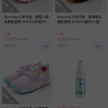
搶購一空
搶購一空
Moonstar日本月星 - 鋼鐵人聯
Moonstar日本月星 - 雷神聯名
名機能童鞋-MV0162紅藍(中小
機能童鞋-MV0161銀(中小童)-
童)-機能運動鞋-紅藍
機能運動鞋-銀
75折
75折
1478
1478
$
$
1980
$
$
1980
追蹤
追蹤
最新上架
已售出 1
搶購一空