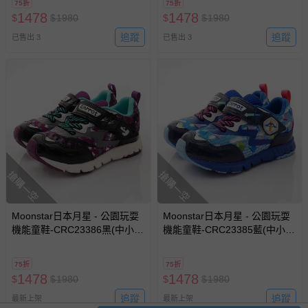
75折
75折
1478
1478
$
$
1980
$
$
1980
追蹤
追蹤
已售出 3
已售出 3
搶購一空
搶購一空
Moonstar日本月星 - 公園玩耍
Moonstar日本月星 - 公園玩耍
機能童鞋-CRC23386黑(中小
機能童鞋-CRC23385藍(中小
童)-機能運動鞋-黑
童)-機能運動鞋-藍
75折
75折
1478
1478
$
$
1980
$
$
1980
追蹤
追蹤
最新上架
最新上架