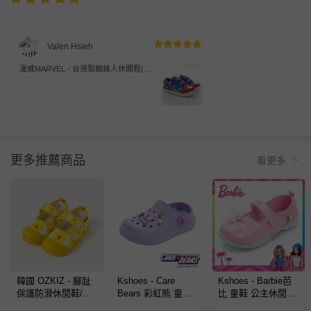
Valen Hsieh
漫威MARVEL - 台灣製蜘蛛人休閒鞋(中
小童段)-藍紅
更多推薦商品
看更多
韓國 OZKIZ - 腳趾
Kshoes - Care
Kshoes - Barbie芭
保護防滑休閒鞋/室
Bears 彩虹熊 童鞋
比 童鞋 公主休閒鞋
內鞋-清新黃花-米白
園丁洞洞鞋
BAKP66313-粉紅-