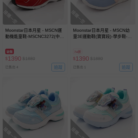
搶購一空
搶購一空
Moonstar日本月星 - MSCN運
Moonstar日本月星 - MSCN幼
動機能童鞋-MSCNC3272(中大
童3E運動鞋(寶寶段)-學步鞋-藍
童)-運動鞋-紅
粉
破盤
74折
1390
1390
$
$
1880
$
$
1880
追蹤
追蹤
已售出 4
已售出 1
搶購一空
搶購一空