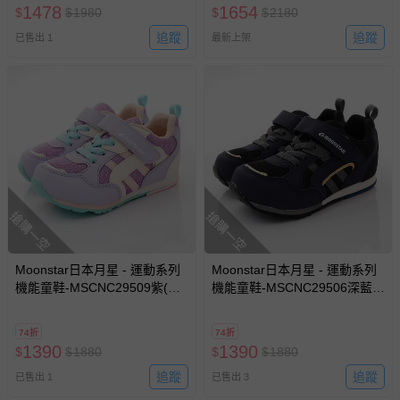
1478
1654
$
$
1980
$
$
2180
追蹤
追蹤
已售出 1
最新上架
搶購一空
搶購一空
Moonstar日本月星 - 運動系列
Moonstar日本月星 - 運動系列
機能童鞋-MSCNC29509紫(中
機能童鞋-MSCNC29506深藍
大童)-運動鞋-紫
(中大童)-運動鞋-深藍
74折
74折
1390
1390
$
$
1880
$
$
1880
追蹤
追蹤
已售出 1
已售出 3